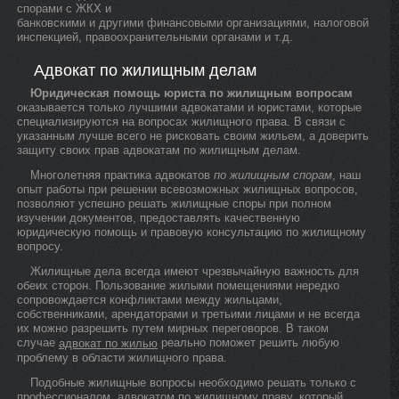
спорами с ЖКХ и
банковскими и другими финансовыми организациями, налоговой
инспекцией, правоохранительными органами и т.д.
Адвокат по жилищным делам
Юридическая помощь юриста по жилищным вопросам
оказывается только лучшими адвокатами и юристами, которые
специализируются на вопросах жилищного права. В связи с
указанным лучше всего не рисковать своим жильем, а доверить
защиту своих прав адвокатам по жилищным делам.
Многолетняя практика адвокатов
по жилищным спорам
, наш
опыт работы при решении всевозможных жилищных вопросов,
позволяют успешно решать жилищные споры при полном
изучении документов, предоставлять качественную
юридическую помощь и правовую консультацию по жилищному
вопросу.
Жилищные дела всегда имеют чрезвычайную важность для
обеих сторон. Пользование жилыми помещениями нередко
сопровождается конфликтами между жильцами,
собственниками, арендаторами и третьими лицами и не всегда
их можно разрешить путем мирных переговоров. В таком
случае
реально поможет решить любую
адвокат по жилью
проблему в области жилищного права.
Подобные жилищные вопросы необходимо решать только с
профессионалом, адвокатом по жилищному праву, который