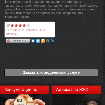
line консультацией ведущих специалистов, жилищных
адвокатов, а также получать последние новости о нашей работе,
где для Вас трудятся юристы и адвокаты по жилищному праву
во всех известных на сегодняшний день направлениях
жилищного права.
Рейтинг:
4.6
/
5
, основан на
25
голосах.
Поделиться…
Заказать юридическую услугу
Консультации по
Адвокат по ЖКХ
недвижимости