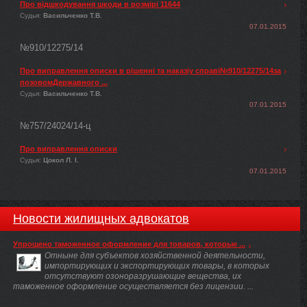
Про відшкодування шкоди в розмірі 11644
Судья:
Васильченко Т.В.
07.01.2015
№910/12275/14
Про виправлення описки в рішенні та наказіу справі№910/12275/14за
позовомДержавного ...
Судья:
Васильченко Т.В.
07.01.2015
№757/24024/14-ц
Про виправлення описки
Судья:
Цокол Л. І.
07.01.2015
Новости жилищных адвокатов
Упрощено таможенное оформление для товаров, которые ...
Отныне для субъектов хозяйственной деятельности,
импортирующих и экспортирующих товары, в которых
отсутствуют озоноразрушающие вещества, их
таможенное оформление осуществляется без лицензии. ...