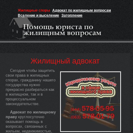
Жилищные споры
Адвокат по жилищным вопросам
Вселение и выселение
Затопление
Признание прав на жильё
Вакансии юриста
Жилищный адвокат
Сегодня чтобы защитить
свои права в жилищных
спорах, гражданину нашего
государства нужно
прекрасно разбираться как
в жилищном, так и в
процессуальном
законодательстве.
Адвокат по жилищному
праву
круглосуточно
оказывает помощь в
вопросах, связанных с
жильем, недвижимостью,