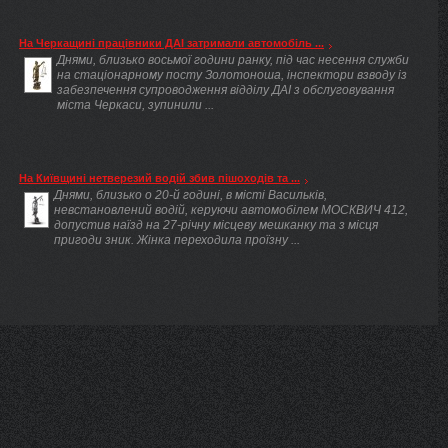
На Черкащині працівники ДАІ затримали автомобіль ...
Днями, близько восьмої години ранку, під час несення служби
на стаціонарному посту Золотоноша, інспектори взводу із
забезпечення супроводження відділу ДАІ з обслуговування
міста Черкаси, зупинили ...
На Київщині нетверезий водій збив пішоходів та ...
Днями, близько о 20-й годині, в місті Васильків,
невстановлений водій, керуючи автомобілем МОСКВИЧ 412,
допустив наїзд на 27-річну місцеву мешканку та з місця
пригоди зник. Жінка переходила проїзну ...