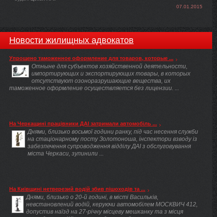
07.01.2015
Новости жилищных адвокатов
Упрощено таможенное оформление для товаров, которые ...
Отныне для субъектов хозяйственной деятельности,
импортирующих и экспортирующих товары, в которых
отсутствуют озоноразрушающие вещества, их
таможенное оформление осуществляется без лицензии. ...
На Черкащині працівники ДАІ затримали автомобіль ...
Днями, близько восьмої години ранку, під час несення служби
на стаціонарному посту Золотоноша, інспектори взводу із
забезпечення супроводження відділу ДАІ з обслуговування
міста Черкаси, зупинили ...
На Київщині нетверезий водій збив пішоходів та ...
Днями, близько о 20-й годині, в місті Васильків,
невстановлений водій, керуючи автомобілем МОСКВИЧ 412,
допустив наїзд на 27-річну місцеву мешканку та з місця