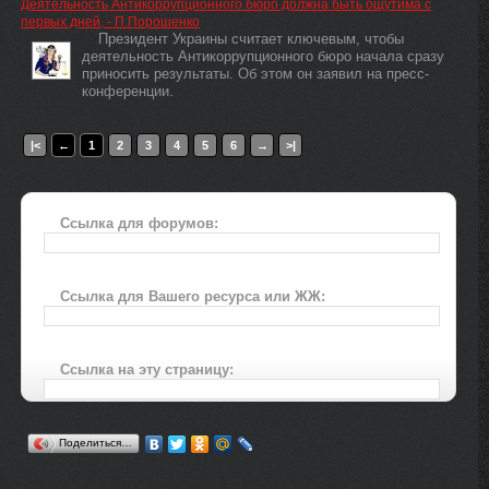
Деятельность Антикоррупционного бюро должна быть ощутима с
первых дней, - П.Порошенко
Президент Украины считает ключевым, чтобы
деятельность Антикоррупционного бюро начала сразу
приносить результаты. Об этом он заявил на пресс-
конференции.
|<
←
1
2
3
4
5
6
→
>|
Ссылка для форумов:
Ссылка для Вашего ресурса или ЖЖ:
Ссылка на эту страницу:
Поделиться…