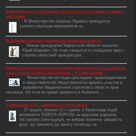
В Минобороны прорабатывают проект внесения поправок в закон о
люстрации
В Министерстве обороны Украины проводятся
соответствующие мероприятия по
Ю.Шеремет назначен прокурором Черкасской области
Новым прокурором Черкасской области назначен
Юрий Шеремет. Об этом говорится в сообщении пресс-
службы областной прокуратуры.
Минюст приглашает правозащитников присоединиться к разработке
Нацстратегии в сфере прав человека, - Н.Севостьянова
Министерство юстиции приглашает правозащитников
и представителей общественности принять участие в
разработке Национальной стратегии в области прав
человека. Об этом во время брифинга в Кабинете ...
У Кіровограді в ДТП травмовано п’ятеро людей
27 грудня, близько 11-ї години, в Кіровограді водій
автомобіля ТОЙОТА КОРОЛА не врахував дорожню
обстановку (ожеледиця), не вибрав безпечну швидкість
руху, що призвело до заносу та виїзду на ...