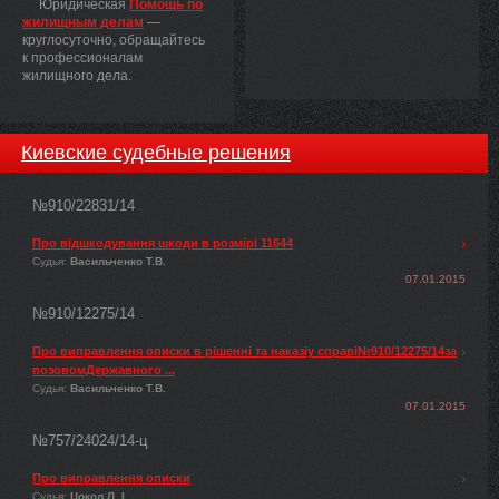
Юридическая
Помощь по
жилищным делам
—
круглосуточно, обращайтесь
к профессионалам
жилищного дела.
Киевские судебные решения
№910/22831/14
Про відшкодування шкоди в розмірі 11644
Судья:
Васильченко Т.В.
07.01.2015
№910/12275/14
Про виправлення описки в рішенні та наказіу справі№910/12275/14за
позовомДержавного ...
Судья:
Васильченко Т.В.
07.01.2015
№757/24024/14-ц
Про виправлення описки
Судья:
Цокол Л. І.