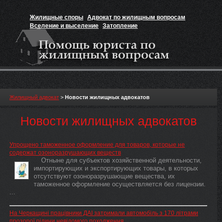
Жилищные споры
Адвокат по жилищным вопросам
Вселение и выселение
Затопление
Признание прав на жильё
Вакансии юриста
Жилищный адвокат
>
Новости жилищных адвокатов
Новости жилищных адвокатов
Упрощено таможенное оформление для товаров, которые не
содержат озоноразрушающих веществ
Отныне для субъектов хозяйственной деятельности,
импортирующих и экспортирующих товары, в которых
отсутствуют озоноразрушающие вещества, их
таможенное оформление осуществляется без лицензии.
...
На Черкащині працівники ДАІ затримали автомобіль з 170 літрами
прозорої рідини невідомого походження