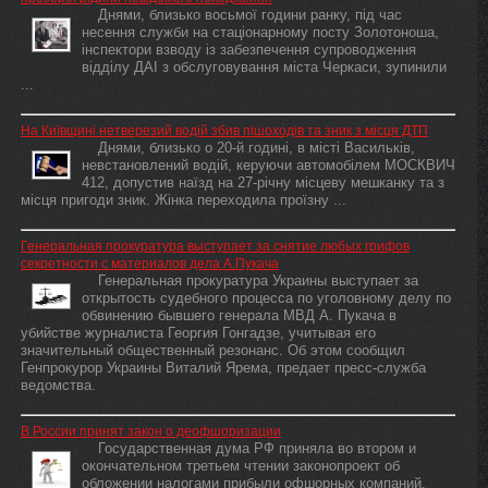
Днями, близько восьмої години ранку, під час
несення служби на стаціонарному посту Золотоноша,
інспектори взводу із забезпечення супроводження
відділу ДАІ з обслуговування міста Черкаси, зупинили
...
На Київщині нетверезий водій збив пішоходів та зник з місця ДТП
Днями, близько о 20-й годині, в місті Васильків,
невстановлений водій, керуючи автомобілем МОСКВИЧ
412, допустив наїзд на 27-річну місцеву мешканку та з
місця пригоди зник. Жінка переходила проїзну ...
Генеральная прокуратура выступает за снятие любых грифов
секретности с материалов дела А.Пукача
Генеральная прокуратура Украины выступает за
открытость судебного процесса по уголовному делу по
обвинению бывшего генерала МВД А. Пукача в
убийстве журналиста Георгия Гонгадзе, учитывая его
значительный общественный резонанс. Об этом сообщил
Генпрокурор Украины Виталий Ярема, предает пресс-служба
ведомства.
В России принят закон о деофшоризации
Государственная дума РФ приняла во втором и
окончательном третьем чтении законопроект об
обложении налогами прибыли офшорных компаний.