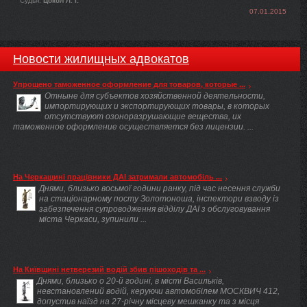
Судья:
Цокол Л. І.
07.01.2015
Новости жилищных адвокатов
Упрощено таможенное оформление для товаров, которые ...
Отныне для субъектов хозяйственной деятельности,
импортирующих и экспортирующих товары, в которых
отсутствуют озоноразрушающие вещества, их
таможенное оформление осуществляется без лицензии. ...
На Черкащині працівники ДАІ затримали автомобіль ...
Днями, близько восьмої години ранку, під час несення служби
на стаціонарному посту Золотоноша, інспектори взводу із
забезпечення супроводження відділу ДАІ з обслуговування
міста Черкаси, зупинили ...
На Київщині нетверезий водій збив пішоходів та ...
Днями, близько о 20-й годині, в місті Васильків,
невстановлений водій, керуючи автомобілем МОСКВИЧ 412,
допустив наїзд на 27-річну місцеву мешканку та з місця