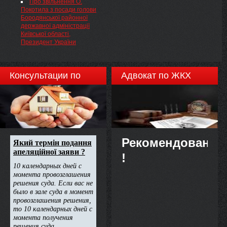
Про звільнення О.
Покотила з посади голови
Бородянської районної
державної адміністрації
Київської області,
Президент України
Консультации по
Адвокат по ЖКХ
недвижимости
Рекомендовано
!