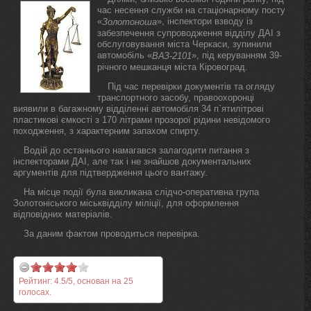
час несення служби на стаціонарному посту
«
», інспектори взводу із
Золотоноша
забезпечення супроводження відділу ДАІ з
обслуговування міста Черкаси, зупинили
автомобіль «
», під керуванням 39-
ВАЗ-2101
річного мешканця міста Кіровоград.
Під час перевірки документів та огляду
транспортного засобу, правоохоронці
виявили в багажному відділенні автомобіля 34 п`ятилітрові
пластикові ємкості з 170 літрами прозорої рідини невідомого
походження, з характерним запахом спирту.
Водій до останнього намагався залагодити питання з
інспекторами ДАІ, але так і не знайшов документальних
аргументів для підтвердження цього вантажу.
На місце події була викликана слідчо-оперативна група
Золотоніського міськвідділу міліції, для оформлення
відповідних матеріалів.
За даним фактом проводиться перевірка.
Рейтинг:
4.5
/
5
, основан на
25
голосах.