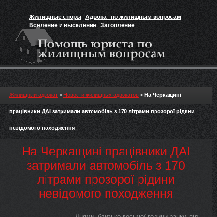
Жилищные споры
Адвокат по жилищным вопросам
Вселение и выселение
Затопление
Признание прав на жильё
Вакансии юриста
Жилищный адвокат
>
Новости жилищных адвокатов
>
На Черкащині
працівники ДАІ затримали автомобіль з 170 літрами прозорої рідини
невідомого походження
На Черкащині працівники ДАІ
затримали автомобіль з 170
літрами прозорої рідини
невідомого походження
Днями, близько восьмої години ранку, під