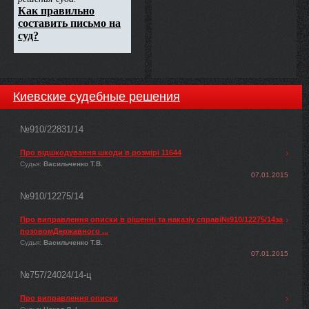
Киевские судебные решения
№910/22831/14
Про відшкодування шкоди в розмірі 11644
Судья:
Васильченко Т.В.
07.01.2015
№910/12275/14
Про виправлення описки в рішенні та наказіу справі№910/12275/14за
позовомДержавного ...
Судья:
Васильченко Т.В.
07.01.2015
№757/24024/14-ц
Про виправлення описки