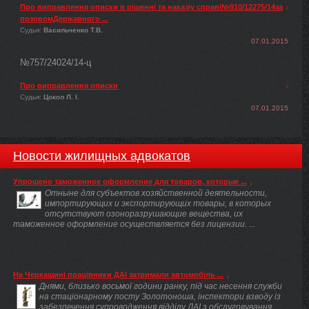
Про виправлення описки в рішенні та наказіу справі№910/12275/14за
позовомДержавного ...
Судья:
Васильченко Т.В.
07.01.2015
№757/24024/14-ц
Про виправлення описки
Судья:
Цокол Л. І.
07.01.2015
Новости жилищных адвокатов
Упрощено таможенное оформление для товаров, которые ...
Отныне для субъектов хозяйственной деятельности,
импортирующих и экспортирующих товары, в которых
отсутствуют озоноразрушающие вещества, их
таможенное оформление осуществляется без лицензии. ...
На Черкащині працівники ДАІ затримали автомобіль ...
Днями, близько восьмої години ранку, під час несення служби
на стаціонарному посту Золотоноша, інспектори взводу із
забезпечення супроводження відділу ДАІ з обслуговування