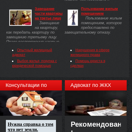
помощь при проблемах с
недвижимостью.
Завещание
Пользование жилым
части квартиры
помещением
Пользование жилым
на третье лицо
Завещание
помещением, которое
на квартиру,
предоставлено по
как передать квартиру по
завещательному отказу.
завещанию третьему лицу.
Право распоряжения частью
квартиры, полученной в
Опытный жилищный
Нарушения в сфере
наследство.
адвокат
жилищного права
Выбор жилья, покупка с
Помощь юриста в
юридической помощью
сделках
Консультации по
Адвокат по ЖКХ
недвижимости
Рекомендовано