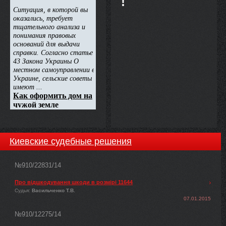
!
Киевские судебные решения
№910/22831/14
Про відшкодування шкоди в розмірі 11644
Судья:
Васильченко Т.В.
07.01.2015
№910/12275/14