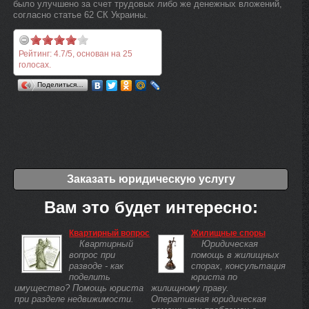
было улучшено за счет трудовых либо же денежных вложений,
согласно статье 62 СК Украины.
Рейтинг:
4.7
/
5
, основан на
25
голосах.
Поделиться…
Заказать юридическую услугу
Вам это будет интересно:
Квартирный вопрос
Жилищные споры
Квартирный
Юридическая
вопрос при
помощь в жилищных
разводе - как
спорах, консультация
поделить
юриста по
имущество? Помощь юриста
жилищному праву.
при разделе недвижимости.
Оперативная юридическая