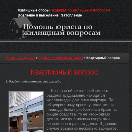
Жилищные споры
Адвокат по жилищным вопросам
Вселение и выселение
Затопление
Признание прав на жильё
Вакансии юриста
Жилищный адвокат
>
Адвокат по жилищным делам
>
Квартирный вопрос
Квартирный вопрос
Раздел недвижимости при разводе
Во главе объектов проблемного
раздела традиционно находится
жилплощадь: дом либо квартира. По
общепринятому правилу, если жилая
площадь была приобретена в браке за
общие средства, то ее необходимо
делить между бывшими супругами
непременно в равных долях. В данном
случае возможно несколько вариантов: