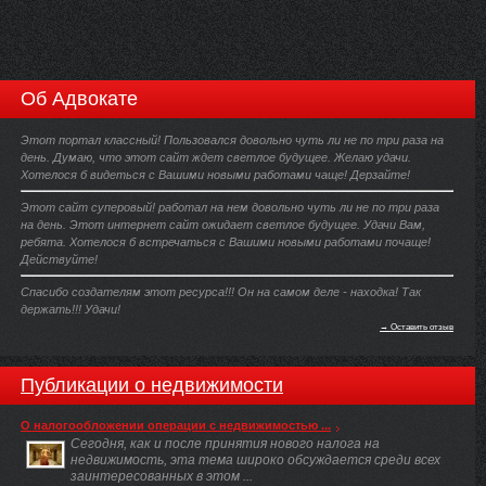
Об Адвокате
Этот портал классный! Пользовался довольно чуть ли не по три раза на
день. Думаю, что этот сайт ждет светлое будущее. Желаю удачи.
Хотелося б видеться с Вашими новыми работами чаще! Дерзайте!
Этот сайт суперовый! работал на нем довольно чуть ли не по три раза
на день. Этот интернет сайт ожидает светлое будущее. Удачи Вам,
ребята. Хотелося б встречаться с Вашими новыми работами почаще!
Действуйте!
Спасибо создателям этот ресурса!!! Он на самом деле - находка! Так
держать!!! Удачи!
→ Оставить отзыв
Публикации о недвижимости
О налогообложении операции с недвижимостью ...
Сегодня, как и после принятия нового налога на
недвижимость, эта тема широко обсуждается среди всех
заинтересованных в этом ...