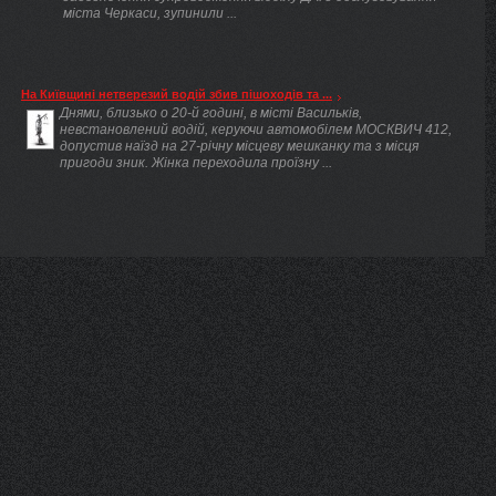
міста Черкаси, зупинили ...
На Київщині нетверезий водій збив пішоходів та ...
Днями, близько о 20-й годині, в місті Васильків,
невстановлений водій, керуючи автомобілем МОСКВИЧ 412,
допустив наїзд на 27-річну місцеву мешканку та з місця
пригоди зник. Жінка переходила проїзну ...