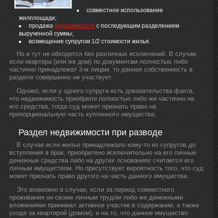
совместное использование
жилплощади;
продажа
недвижимости
с последующим разделением
вырученной суммы;
возмещение супругом 1/2 стоимости жилья.
Но и тут не обходится без различных исключений. В случае,
если квартира (или же дом) по документам полностью либо
частично принадлежат 3-м лицам, то данная собственность в
разделе совершенно не участвует.
Однако, если у одного супруга есть доказательства факта,
что недвижимость приобрели полностью либо же частично на
его средства, тогда суд может признать право на
пропорциональную часть купленного имущества.
Раздел недвижимости при разводе
В случае если жилье принадлежало кому-то из супругов до
вступления в брак, приобретено исключительно на его личные
денежные средства либо на других основаниях считается его
личным имуществом. Но присутствует вероятность того, что суд
может признать право другого на часть данного имущества.
Это возможно в случае, если за период совместного
проживания он своим личным трудом либо же денежными
вложениями принимал активное участие в содержании, а также
уходе за квартирой (домом), и на то, что данное имущество