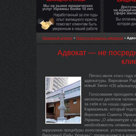
Жилищный адвокат
>
Новости жилищных адвокатов
>
Адво
Адвокат — не посред
кли
Пятого июля этого года 
адвокатуры. Верховная Рад
новый Закон «
Об адвокату
Голосование проходило 
несколько десятков челове
за себя и за «
».
того парня
Кармазиным, который подго
Верховного Совета Украины
Украины „О адвокатуре и 
необходимость отмены дан
нарушение процедуры голосования, установленн
Верховной Рады Украины“, проявившемся в голо