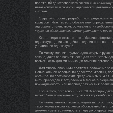
положений действовавшего закона «
Об адвокату
независимости и гарантии адвокатской деятельно
системы.
С другой стороны, разработчики предложили н
корпусом. Итак, вместо образования определен
адвокатов с членством, основанным на добровол
«
» с весь
органов адвокатского самоуправления
Кто-то видит в этом то, что в Украине сформи
адвокатуре, добивающийся создания органов, с 
управление адвокатурой.
По моему мнению, судьба адвокатуры в руках 
законе, дают все возможности для того, чтобы а
возможность для минимизации влияния органов в
Для многих спорными являются положения зако
Национальной ассоциации адвокатов Украины, пос
организации противоречит предписаниям ч. 4 ст. 3
быть принужден к вступлению в любое объединени
принадлежность или непринадлежность к политич
Кроме того, согласно ч. 2 ст. 20 Всеобщей декл
может быть принужден вступать в какую-либо ас
По моему мнению, если исходить из того, что 
такая норма закона является обоснованной и сп
должен иметь возможность в первую очередь уча