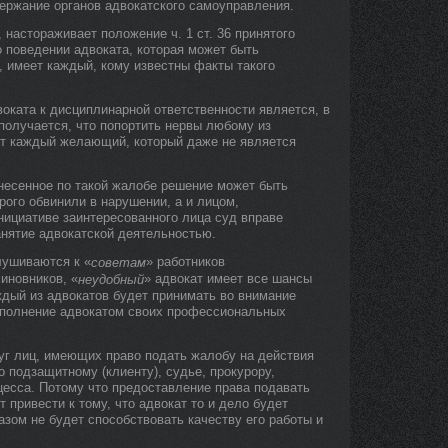
ержание органов адвокатского самоуправления.
 настораживает положение ч. 1 ст. 36 принятого
о поведении адвоката, которая может быть
 имеет каждый, кому известны факты такого
оката к дисциплинарной ответственности является, в
 получается, что попортить нервы любому из
т каждый желающий, который даже не является
вынесенное по такой жалобе решение может быть
рого обвинили в нарушении, а и лицом,
нициативе заинтересованного лица суд вправе
анятие адвокатской деятельностью.
лушиваются к «
» работников
советам
иновников, «
» адвокат имеет все шансы
неудобный
ждый из адвокатов будет принимать во внимание
выполнение адвокатом своих профессиональных
уг лиц, имеющих право подать жалобу на действия
 подзащитному (клиенту), судье, прокурору,
цесса. Потому что предоставление права подавать
привести к тому, что адвокат то и дело будет
разом не будет способствовать качеству его работы и