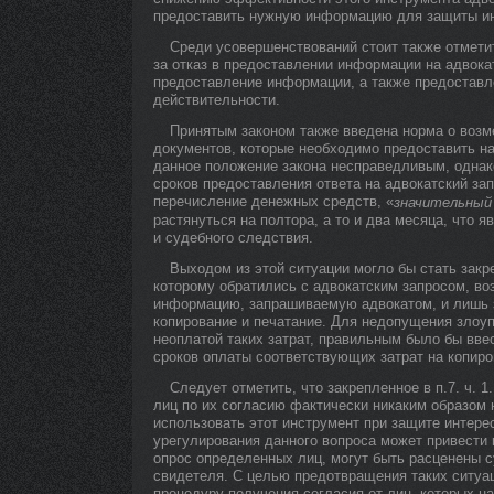
предоставить нужную информацию для защиты инт
Среди усовершенствований стоит также отмети
за отказ в предоставлении информации на адвока
предоставление информации, а также предоставл
действительности.
Принятым законом также введена норма о возм
документов, которые необходимо предоставить на
данное положение закона несправедливым, однако
сроков предоставления ответа на адвокатский за
перечисление денежных средств, «
значительный
растянуться на полтора, а то и два месяца, что 
и судебного следствия.
Выходом из этой ситуации могло бы стать закре
которому обратились с адвокатским запросом, во
информацию, запрашиваемую адвокатом, и лишь з
копирование и печатание. Для недопущения злоуп
неоплатой таких затрат, правильным было бы вве
сроков оплаты соответствующих затрат на копиро
Следует отметить, что закрепленное в п.7. ч. 1
лиц по их согласию фактически никаким образом 
использовать этот инструмент при защите интере
урегулирования данного вопроса может привести 
опрос определенных лиц, могут быть расценены с
свидетеля. С целью предотвращения таких ситуа
процедуру получения согласия от лиц, которых н