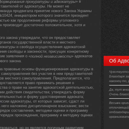
» в
еформирования прокуратуры и адвокатуры
ставителей от адвокатуры. Не может не
оманда продвигала принятие нового Закона Украины
№10424, инициатором которого значится президент
астью как продолжение реформы уголовного
он производит достаточно положительное, хотя и
го закона утверждали, что он предоставляет
рганов государственной власти и местного
двокатуры и свобода осуществления адвокатской
яния свободы и законности, присущих конкретному
кие заявления о «
» адвокатов
полной независимости
Об Адво
вого закона.
на правовые основы функционирования адвокатуры в
Чувствуется
 самоуправления без участия в нем представителей
Благодаря з
нов местного самоуправления. Предполагается, что
наконец-то,
едоставляется право принимать решения о
ства о праве на занятие адвокатской деятельностью,
Да, тут мно
нии действия свидетельства; утверждать форму
Очень благо
еятельностью и форму удостоверения адвоката;
сии адвокатуры, от которых зависит, сдаст ли
Весьма ориг
 него наложено дисциплинарное взыскание; вести
отличающийс
рядок составления, методики оценки и программу
отблагодари
порядок прохождения, программу и методику оценки
организоват
твоваться, но он является логичным развитием