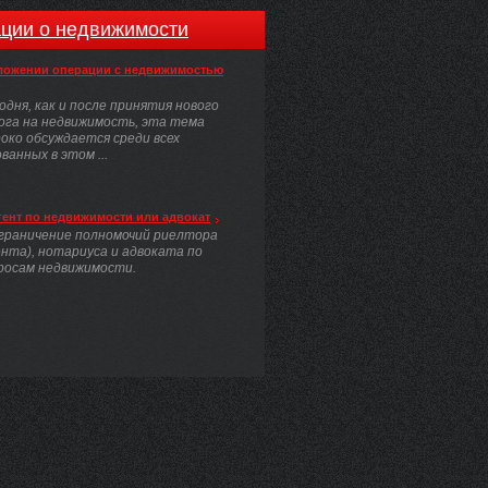
ции о недвижимости
ложении операции с недвижимостью
одня, как и после принятия нового
ога на недвижимость, эта тема
око обсуждается среди всех
анных в этом ...
гент по недвижимости или адвокат
граничение полномочий риелтора
ента), нотариуса и адвоката по
росам недвижимости.