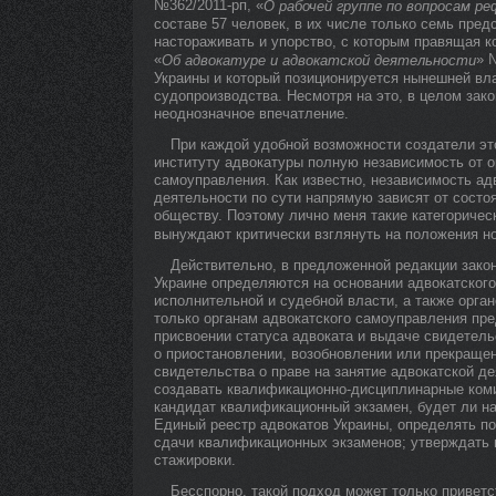
№362/2011-рп, «
О рабочей группе по вопросам р
составе 57 человек, в их числе только семь пред
настораживать и упорство, с которым правящая к
«
» 
Об адвокатуре и адвокатской деятельности
Украины и который позиционируется нынешней вл
судопроизводства. Несмотря на это, в целом зак
неоднозначное впечатление.
При каждой удобной возможности создатели это
институту адвокатуры полную независимость от о
самоуправления. Как известно, независимость а
деятельности по сути напрямую зависят от состо
обществу. Поэтому лично меня такие категоричес
вынуждают критически взглянуть на положения но
Действительно, в предложенной редакции зако
Украине определяются на основании адвокатского
исполнительной и судебной власти, а также орга
только органам адвокатского самоуправления пр
присвоении статуса адвоката и выдаче свидетель
о приостановлении, возобновлении или прекраще
свидетельства о праве на занятие адвокатской д
создавать квалификационно-дисциплинарные комис
кандидат квалификационный экзамен, будет ли на
Единый реестр адвокатов Украины, определять по
сдачи квалификационных экзаменов; утверждать 
стажировки.
Бесспорно, такой подход может только приветс