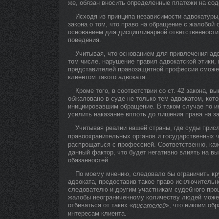
же, обязан вносить определенные платежи на сод
Исходя из принципа независимости адвокатуры,
закона о том, что право на обращение с жалобой 
основанием для дисциплинарной ответственности,
поведения.
Учитывая, что основанием для привлечения адв
том числе, нарушение правил адвокатской этики,
представителей правозащитной профессии сможе
клиентом такого адвоката.
Кроме того, в соответствии со ст. 42 закона, 
обжаловано в суде не только тем адвокатом, кото
инициировавшим обращение. В таком случае по и
усилить наказание вплоть до лишения права на з
Учитывая реалии нашей страны, где суды прис
правоохранительных органов и государственных ч
распрощаться с профессией. Соответственно, ка
данный фактор, что будет негативно влиять на 
обязанностей.
По моему мнению, следовало бы ограничить кр
адвоката, предоставив такое право исключительно
следователю и другим участникам судебного про
жалобы неограниченному количеству людей может 
отбиваться от таких «
», что никоим об
писателей
интересам клиента.