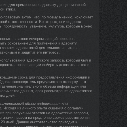
ание для применения к адвокату дисциплинарной
ой этики.
но-правовым актом, что, по моему мнению, исключает
ной ответственности. Во-вторых, они содержат
ь, порядочность, уважение, культура, которые можно
ановить в законе исчерпывающий перечень
быть основанием для применения к адвокату
 занятия адвокатской деятельностью, что в
ависимым и защитит его интересы.
использования адвокатского запроса, который был и
адвоката, позволяющим собирать доказательства в
окращение срока для предоставления информации и
 Однако законодатель предусмотрел оговорку — в
оставления значительного объема информации или
количества данных, срок рассмотрения адвокатского
чих дней.
» или
значительный объем информации
о. Исходя из личного опыта общения с органами
ия при получении ответов на адвокатские запросы,
рганами правом на продление сроков рассмотрения
20 дней. Данное обстоятельство приводит к
ката, а иногда лишает возможности своевременно