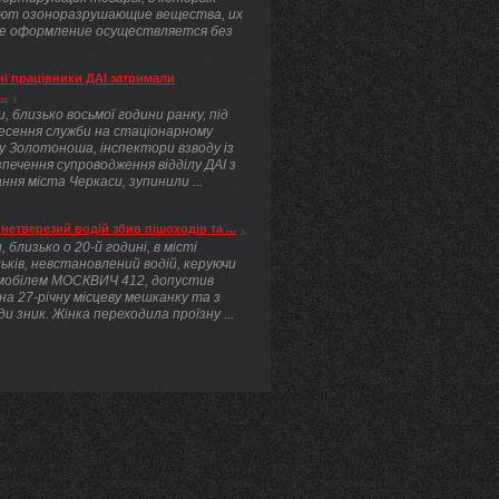
ют озоноразрушающие вещества, их
е оформление осуществляется без
.
і працівники ДАІ затримали
..
, близько восьмої години ранку, під
несення служби на стаціонарному
у Золотоноша, інспектори взводу із
печення супроводження відділу ДАІ з
ння міста Черкаси, зупинили ...
нетверезий водій збив пішоходів та ...
, близько о 20-й годині, в місті
ьків, невстановлений водій, керуючи
мобілем МОСКВИЧ 412, допустив
 на 27-річну місцеву мешканку та з
ди зник. Жінка переходила проїзну ...