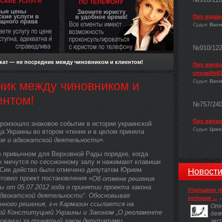
Про відшк
Судья:
Васи
№910/12
кат — не посредник между чиновником и клиентом!
Про виправ
справі№91
Судья:
Васи
ник между чиновником и
ентом!
№757/24
Про випра
произошло знаковое событие в истории украинской
Судья:
Цокол
а Украины во втором чтении и в целом приняла
».
ре и адвокатской деятельности
в привычном для Верховной Рады порядке, когда
к мечутся по сессионному залу и нажимают клавиши
 Сие действо было отмечено депутатом Юрием
Новост
товил проект постановления «
Об отмене решения
 от 05.07.2012 года о принятии проекта закона
Упрощено т
адвокатской деятельности“. Обосновывая
которые ...
ного решения, г-н Кармазин ссылается на
Отн
ой Конституцией Украины и Законом „О регламенте
дея
совании за принятый закон депутатами,
экс