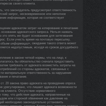
ересов своего клиента.
ть, что законодатель предусмотрел ответственность
тский запрос, несвоевременное или неполное
ение информации, которая не соответствует
ещении адвокатом затрат на копирование и печатание
 основании адвокатского запроса. Нельзя назвать
 это опять же будет основанием для затягивания
прос. Если учесть время на почтовую пересылку,
», ожидание такого ответа может
 объем информации
является недопустимым, исходя из сроков досудебного
пление в законе четкой нормы, что на лицо, к
злагалось бы обязательство сначала предоставить
атем требовать от адвоката возместить затраты на
отреблений со стороны адвокатов, связанных с
сти материальную ответственность за нарушение
вание и печатание.
. ст. 20 закона право адвоката на проведение опроса
не урегулировано, что лишает адвоката возможности
сов клиента. Отсутствие нормативного
к тому, что действия адвоката, направленные на
удом или стороной обвинения как давление на
ций необходимо законодательно установить
амерен опросить адвокат. Кроме того, законом должна