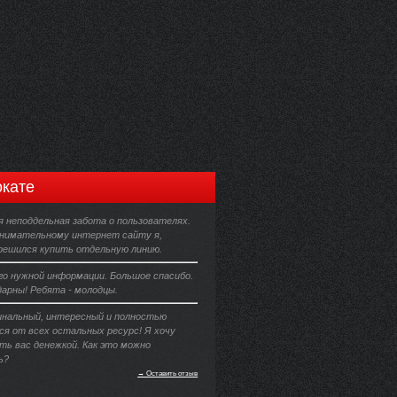
кате
 неподдельная забота о пользователях.
анимательному интернет сайту я,
 решился купить отдельную линию.
го нужной информации. Большое спасибо.
дарны! Ребята - молодцы.
инальный, интересный и полностью
я от всех остальных ресурс! Я хочу
ть вас денежкой. Как это можно
ь?
→ Оставить отзыв