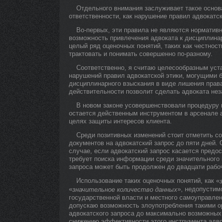
Отдельного внимания заслуживает такое основ
ответственности, как нарушение правил адвокатск
Во-первых, эти правила не являются норматив
возможность привлечения адвоката к дисциплинар
целый ряд оценочных понятий, таких как честност
трактовать и понимать совершенно по-разному.
Соответственно, я считаю целесообразным уст
нарушений правил адвокатской этики, могущими 
дисциплинарного взыскания в виде лишения права
действительности позволит сделать адвоката нез
В новом законе усовершенствовали процедуру 
остается действенным инструментом в арсенале 
целях защиты интересов клиента.
Среди позитивных изменений стоит отметить с
документов на адвокатский запрос до пяти дней.
случае, если адвокатский запрос касается пред
требует поиска информации среди значительного 
запроса может быть продолжен до двадцати рабо
Использование таких оценочных понятий, как «
«
», недопустим
значительное количество данных
государственной власти и местного самоуправлен
допускаю возможность злоупотребления такими о
адвокатского запроса до максимально возможных 
снижению эффективности этого инструмента адво