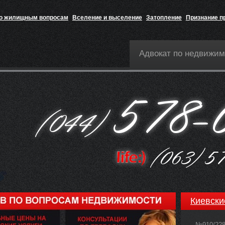
по жилищным вопросам
Вселение и выселение
Затопление
Признание п
Адвокат по недвижим
Киевски
№910/22