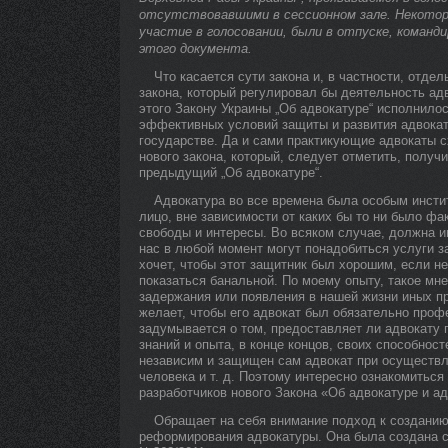
отсутствовавшими в сессионном зале. Некотор
участие в голосовании, были в отпуске, команд
этого документа.
Что касается сути закона и, в частности, отде
закона, который регулировал бы деятельность ад
этого Закону Украины „Об адвокатуре“ исполнилос
эффективных условий защиты и развития адвока
государстве. Да и сами практикующие адвокаты 
нового закона, который, следует отметить, получ
предыдущий „Об адвокатуре“.
Адвокатура во все времена была особым инсти
лицо, вне зависимости от каких бы то ни было ф
свободы и интересы. Во всяком случае, должна и
нас в любой момент могут понадобиться услуги з
хочет, чтобы этот защитник был хорошим, если н
показаться банальной. По моему опыту, такое мн
задержания или появления в нашей жизни иных п
желает, чтобы его адвокат был обязательно проф
задумывается о том, предоставляет ли адвокату 
знаний и опыта, в конце концов, своих способнос
независим и защищен сам адвокат при осуществле
человека и т. д. Поэтому интересно ознакомитьс
разработчиков нового Закона «Об адвокатуре и а
Обращает на себя внимание подход к созданию
реформирования адвокатуры. Она была создана 