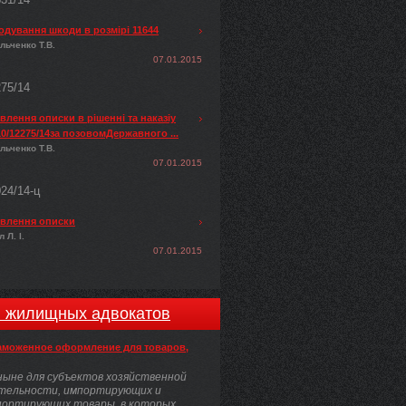
одування шкоди в розмірі 11644
льченко Т.В.
07.01.2015
275/14
лення описки в рішенні та наказіу
0/12275/14за позовомДержавного ...
льченко Т.В.
07.01.2015
024/14-ц
влення описки
 Л. І.
07.01.2015
и жилищных адвокатов
аможенное оформление для товаров,
ыне для субъектов хозяйственной
тельности, импортирующих и
портирующих товары, в которых