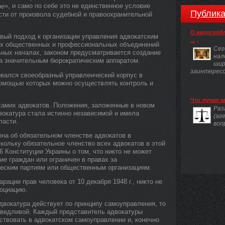
», и само по себе это не единственное условие
ре
Публика
сти от произвола судебной и правоохранительной
О налогооб
овый подход к организации управления адвокатским
...
ных общественных и профессиональных объединений
Сег
ьных началах, законом предусматривается создание
нал
ма значительным бюрократическим аппаратом.
шир
заинтересов
ровался своеобразный управленческий корпус в
помощью которых можно осуществлять контроль и
Что лучше а
самих адвокатов. Положения, заложенные в новом
Раз
двокатура стала истинно независимой и имела
(аг
ласти.
воп
на об обязательном членстве адвокатов в
кольку обязательное членство всех адвокатов в этой
6 Конституции Украины о том, что никто не может
е граждан или ограничен в правах за
еским партиям или общественным организациям.
арации прав человека от 10 декабря 1948 г., никто не
социацию.
адвокатура действует по принципу самоуправления, то
раведливой. Каждый представитель адвокатуры
ствовать в адвокатском самоуправлении и, конечно