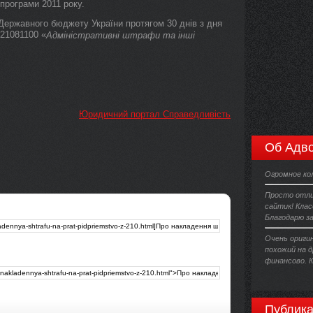
програми 2011 року.
ержавного бюджету України протягом 30 днів з дня
 21081100 «
Адміністративні штрафи та інші
Юридичний портал Справедливість
Об Адво
Огромное ко
Просто отли
сайтик! Клас
Благодарю з
Очень ориги
похожий на д
финансово. 
Публика