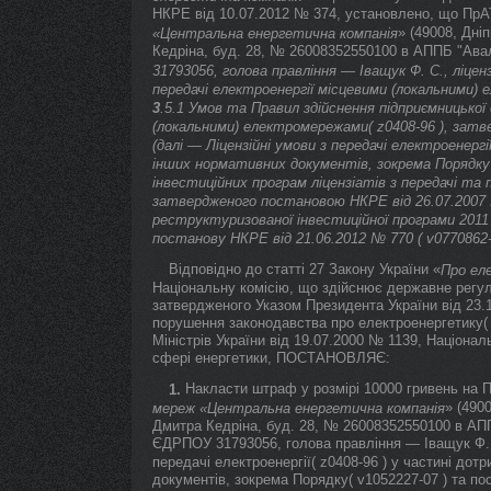
НКРЕ від 10.07.2012 № 374, установлено, що ПрА
» (49008, Дні
«Центральна енергетична компанія
Кедріна, буд. 28, № 26008352550100 в АППБ "Ава
31793056, голова правління — Іващук Ф. С., ліценз
передачі електроенергії місцевими (локальними)
3
.5.1 Умов та Правил здійснення підприємницької 
(локальними) електромережами( z0408-96 ), зат
(далі — Ліцензійні умови з передачі електроенерг
інших нормативних документів, зокрема Порядку 
інвестиційних програм ліцензіатів з передачі та п
затвердженого постановою НКРЕ від 26.07.2007 
реструктуризованої інвестиційної програми 2011
постанову НКРЕ від 21.06.2012 № 770 ( v0770862-
Відповідно до статті 27 Закону України «
Про ел
Національну комісію, що здійснює державне регул
затвердженого Указом Президента України від 23.
порушення законодавства про електроенергетику( 
Міністрів України від 19.07.2000 № 1139, Націона
сфері енергетики, ПОСТАНОВЛЯЄ:
Накласти штраф у розмірі 10000 гривень на 
1.
» (490
мереж «Центральна енергетична компанія
Дмитра Кедріна, буд. 28, № 26008352550100 в АП
ЄДРПОУ 31793056, голова правління — Іващук Ф. 
передачі електроенергії( z0408-96 ) у частині до
документів, зокрема Порядку( v1052227-07 ) та по