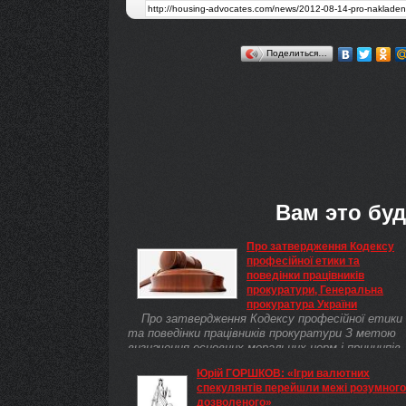
Поделиться…
Вам это буд
Про затвердження Кодексу
професійної етики та
поведінки працівників
прокуратури, Генеральна
прокуратура України
Про затвердження Кодексу професійної етики
та поведінки працівників прокуратури З метою
визначення основних моральних норм і принципів,
яких повинні додержуватися працівники
Юрій ГОРШКОВ: «Ігри валютних
прокуратури при виконанні своїх службових
спекулянтів перейшли межі розумного 
обов'язків та поза службою, керуючись стаття
дозволеного»
15, 48-1 Закону України "Про прокуратуру"( 1789-