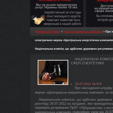
Жилищный адвокат
>
Новости жилищных адвокатов
>
Про 
електричних мереж «Центральна енергетична компанія» 
Національна комісія, що здійснює державне регулюван
НАЦІОНАЛЬНА КОМІСІ
СФЕРІ ЕНЕРГЕТИКИ
26.07.2012 № 979
Про накладення штрафу 
мереж «
Центральна енергетична компанія
» за п
Національною комісією, що здійснює державне 
розгляду 26.07.2012 на засіданні, яке проводилос
перевірки дотримання ПрАТ «
Підприємство з екс
» ліцензійних умов від 20.
енергетична компанія