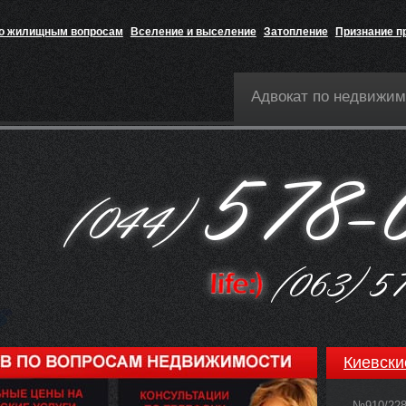
по жилищным вопросам
Вселение и выселение
Затопление
Признание п
Адвокат по недвижим
Киевски
№910/22