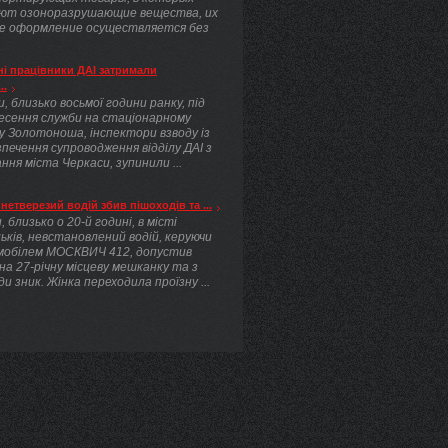
ют озоноразрушающие вещества, их
е оформление осуществляется без
.
і працівники ДАІ затримали
..
, близько восьмої години ранку, під
несення служби на стаціонарному
у Золотоноша, інспектори взводу із
печення супроводження відділу ДАІ з
ння міста Черкаси, зупинили ...
нетверезий водій збив пішоходів та ...
, близько о 20-й годині, в місті
ьків, невстановлений водій, керуючи
мобілем МОСКВИЧ 412, допустив
 на 27-річну місцеву мешканку та з
ди зник. Жінка переходила проїзну ...