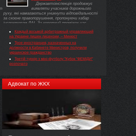
Державтоінспекція продовжує
ет
виявляти учасників дорожнього
руху, які намагаються уникнути відповідальності
,
за скоєне правопорушення, пропонуючи хабар
інспекторам ДАІ. За короткий проміжок час ...
Каждый восьмой арбитражный управляющий
на Украине лишен лицензии, – Минюст
Трое иностранцев, назначенных на
должности в Кабинете Министров, получили
украинское гражданство
Третій турнір з міні-футболу "Кубок "ФЕМІДИ"
розпочато
Адвокат по ЖКХ