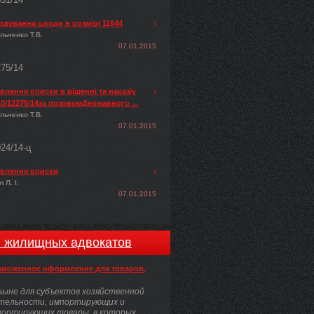
одування шкоди в розмірі 11644
льченко Т.В.
07.01.2015
275/14
лення описки в рішенні та наказіу
0/12275/14за позовомДержавного ...
льченко Т.В.
07.01.2015
024/14-ц
влення описки
 Л. І.
07.01.2015
и жилищных адвокатов
аможенное оформление для товаров,
ыне для субъектов хозяйственной
тельности, импортирующих и
портирующих товары, в которых