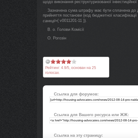
щодо виконання реструктуризованої інвестиційної 
Зазначена сума штрафу має бути сплачена до Д
прийняття постанови (код бюджетної класифікації
»( v0011201-11 )).
санкції
В. о. Голови Комісії
О. Рогозін
Рейтинг:
4.9
/
5
, основан на
25
голосах.
Ссылка для форумов:
Ссылка для Вашего ресурса или ЖЖ:
Ссылка на эту страницу: