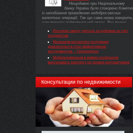
Нещодавно при Національному
), НАКАЗУЮ:
банку України було створено Коміт
із запобігання проведенню недобросовісних
валютних операцій. Так що сама назва говорить
чим повинен займатися цей орган. Два тижні ...
Россияне смогут учиться за рубежом за счет
государства
Механизм негласного получения
доказательств стал эффективным
инструментом, – Генпрокурор
Мобилизованным в армию пообещали
выплачивать зарплату на уровне контрактников
Консультации по недвижимости