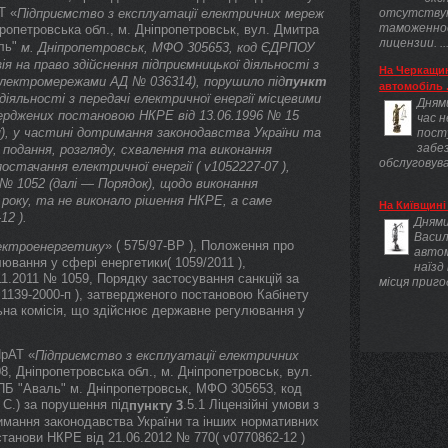
Т «
Підприємство з експлуатації електричних мереж
отсутству
таможенно
пропетровська обл., м. Дніпропетровськ, вул. Дмитра
лицензии. ..
ль"
м. Дніпропетровськ, МФО 305653, код ЄДРПОУ
ія на право здійснення підприємницької діяльності з
На Черкащин
 електромережами АД № 036314), порушило під
пункт
автомобіль .
діяльності з передачі електричної енергії місцевими
Днями
верджених постановою НКРЕ від 13.06.1996 № 15
час 
ії), у частині дотримання законодавства України та
пост
забез
подання, розгляду, схвалення та виконання
обслуговува
остачання електричної енергії ( v1052227-07 ),
№ 1052 (далі — Порядок), щодо виконання
 року, та не виконало рішення НКРЕ, а саме
На Київщині 
12 ).
Днями
Васил
» ( 575/97-ВР ), Положення про
ектроенергетику
авто
ювання у сфері енергетики( 1059/2011 ),
наїзд
11.2011 № 1059, Порядку застосування санкцій за
місця приго
1139-2000-п ), затвердженого постановою Кабінету
льна комісія, що здійснює державне регулювання у
ПрАТ «
Підприємство з експлуатації електричних
08, Дніпропетровська обл., м. Дніпропетровськ, вул.
ПБ "Аваль" м. Дніпропетровськ, МФО 305653, код
С.) за порушення під
.5.1 Ліцензійні умови з
пункту 3
тримання законодавства України та інших нормативних
станови НКРЕ від 21.06.2012 № 770( v0770862-12 )