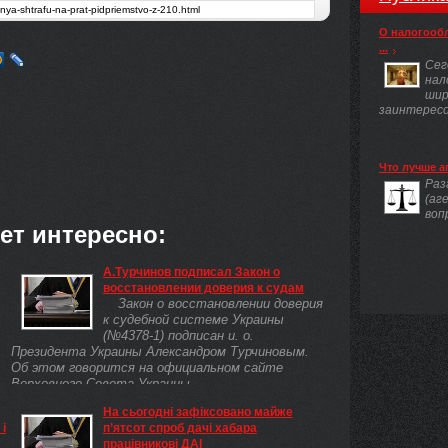
О налогооб
...
Сег
нал
шир
заинтересов
Что лучше а
Раз
(аг
воп
ет интересно:
А.Турчинов подписал Закон о
восстановлении доверия к судам
Закон о восстановлении доверия
к судебной системе Украины
(№4378-1) подписан и. о.
Президента Украины Александром Турчиновым.
Об этом говорится на официальном сайте
Верховного Совета Украины.
На сьогодні зафіксовано майже
і
п’ятсот спроб дачі хабара
ми
працівникові ДАІ
12