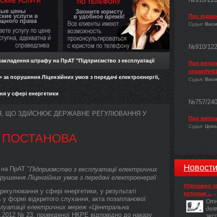
Про відшк
Судья:
Васи
№910/12
накладення штрафу на ПрАТ "Підприємство з експлуатації
Про виправ
справі№91
за порушення Ліцензійних умов з передачі електроенергії,
Судья:
Васи
ня у сфері енергетики
№757/24
Я, ЩО ЗДІЙСНЮЄ ДЕРЖАВНЕ РЕГУЛЮВАННЯ У
Про випра
Судья:
Цокол
ПОСТАНОВА
Новост
на ПрАТ "
Підприємство з експлуатації електричних
орушення Ліцензійних умов з передачі електроенергії
Упрощено т
регулювання у сфері енергетики, у результаті
которые ...
ь у формі відкритого слухання, акта позапланової
Отн
плуатації електричних мереж «Центральна
дея
07.2012 № 23, проведеної НКРЕ відповідно до наказу
экс