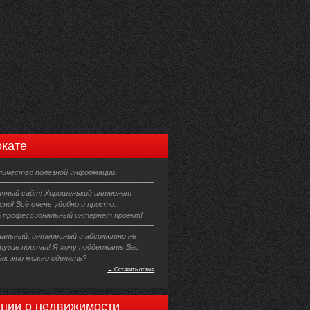
кате
личество полезной информации.
чный сайт! Хорошенький интернет
сно! Всё очень удобно и просто.
а профессиональный интернет проект!
нальный, интересный и абсолютно не
ругие портал! Я хочу поддержать Вас
Как это можно сделать?
→ Оставить отзыв
ции о недвижимости