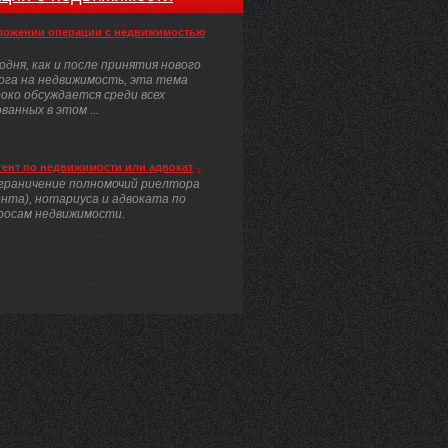
ложении операции с недвижимостью
одня, как и после принятия нового
ога на недвижимость, эта тема
око обсуждается среди всех
анных в этом ...
гент по недвижимости или адвокат
граничение полномочий риелтора
ента), нотариуса и адвоката по
росам недвижимости.