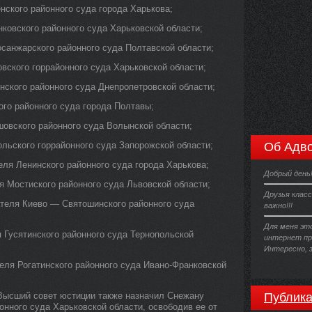
ского районного суда города Харькова;
овского районного суда Харьковской области;
анжарского районного суда Полтавской области;
ского горрайонного суда Харьковской области;
кого районного суда Днепропетровской области;
о районного суда города Полтавы;
вского районного суда Волынской области;
ьского горрайонного суда Запорожской области;
Об Адво
я Ленинского районного суда города Харькова;
Добрый день
 Мостиского районного суда Львовской области;
Друзья класс
еля Киево — Святошинского районного суда
важно!!!
Для меня эт
Гусятинского районного суда Тернопольской
интернет пр
Интересно, з
ля Рогатинского районного суда Ивано-Франковской
Высший совет юстиции также назначил Снежану
Публика
нного суда Харьковской области, освободив ее от