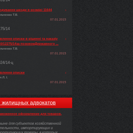
одування шкоди в розмірі 11644
льченко Т.В.
07.01.2015
275/14
лення описки в рішенні та наказіу
0/12275/14за позовомДержавного ...
льченко Т.В.
07.01.2015
024/14-ц
влення описки
 Л. І.
07.01.2015
и жилищных адвокатов
аможенное оформление для товаров,
ыне для субъектов хозяйственной
тельности, импортирующих и
портирующих товары, в которых