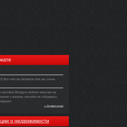
кате
!
!!! Все что вы делаете для нас очень
о находка! Вторую неделю зависаю на
оекте и валить отсюда не собираюсь.
дорово!
→ Оставить отзыв
ции о недвижимости