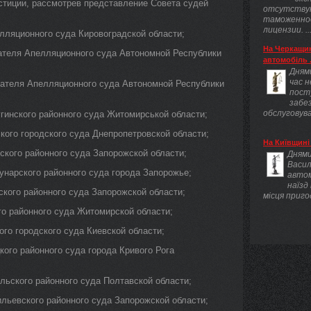
тиции, рассмотрев представление Совета судей
отсутству
таможенно
лицензии. ..
яционного суда Кировоградской области;
На Черкащин
теля Апелляционного суда Автономной Республики
автомобіль .
Днями
час 
ателя Апелляционного суда Автономной Республики
пост
забез
обслуговува
инского районного суда Житомирськой области;
ого городского суда Днепропетровской области;
На Київщині 
ого районного суда Запорожской области;
Днями
Васил
нарского районного суда города Запорожье;
авто
наїзд
кого районного суда Запорожской области;
місця приго
о районного суда Житомирской области;
о городского суда Киевской области;
го районного суда города Кривого Рога
ского районного суда Полтавской области;
ьевского районного суда Запорожской области;