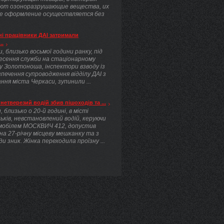
ют озоноразрушающие вещества, их
е оформление осуществляется без
.
і працівники ДАІ затримали
..
, близько восьмої години ранку, під
несення служби на стаціонарному
у Золотоноша, інспектори взводу із
печення супроводження відділу ДАІ з
ння міста Черкаси, зупинили ...
нетверезий водій збив пішоходів та ...
, близько о 20-й годині, в місті
ьків, невстановлений водій, керуючи
мобілем МОСКВИЧ 412, допустив
 на 27-річну місцеву мешканку та з
ди зник. Жінка переходила проїзну ...