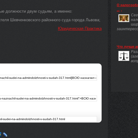
.
О налогооб
...
ные должности двум судьям, а именно:
Сег
еля Шевченковского районного суда города Львова;
нал
шир
Юридическая Практика
заинтересов
Что лучше а
Раз
(аг
воп