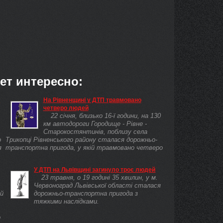
ет интересно:
о
На Рівненщині у ДТП травмовано
четверо людей
22 січня, близько 16-ї години, на 130
км автодороги Городище - Рівне -
Старокостянтинів, поблизу села
о
Трикопці Рівненського району сталася дорожньо-
я
транспортна пригода, у якій травмовано четверо
...
У ДТП на Львівщині загинуло троє людей
23 травня, о 19 годині 35 хвилин, у м.
Червоноград Львівської області сталася
й
дорожньо-транспортна пригода з
тяжкими наслідками.
о