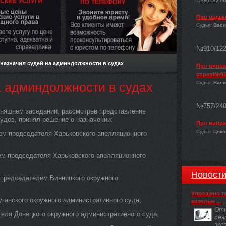
Про відшк
Судья:
Васи
№910/12
назначил судей на админдолжности в судах
Про виправ
справі№91
Судья:
Васи
 админдолжности в судах
№757/24
дняшнем заседании, рассмотрев представление
удов, принял решение о назначении:
Про випра
Судья:
Цокол
м председателя Харьковского апелляционного
м председателя Харьковского апелляционного
Новост
председателем Винницкого окружного
Упрощено т
анского окружного административного суда;
которые ...
Отн
еля Донецкого окружного административного суда.
дея
экс