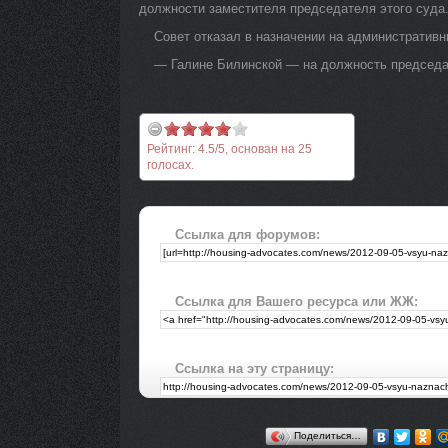
должности заместителя председателя этого суда
Совет отказал в назначении на административ
— Галине Билинской — на должность председат
Рейтинг:
4.5
/
5
, основан на
25
голосах.
Ссылка для форумов:
Ссылка для Вашего ресурса или ЖЖ:
Ссылка на эту страницу:
Поделиться…