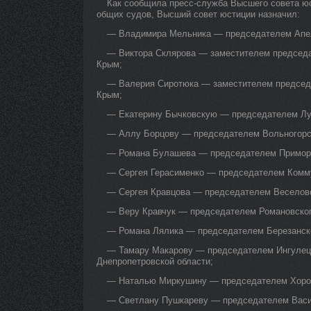
Как сообщила пресс-служба Высшего совета юс
общих судов, Высший совет юстиции назначил:
— Владимира Мельника — председателем Апелл
— Виктора Склярова — заместителем председа
Крым;
— Валерия Сиротюка — заместителем председ
Крым;
— Екатерину Бычковскую — председателем Луг
— Аллу Борцову — председателем Вольногорск
— Романа Булашева — председателем Приморск
— Сергея Герасименко — председателем Комму
— Сергея Кравцова — председателем Веселовс
— Веру Кравчук — председателем Романовског
— Романа Лялика — председателем Березанског
— Тамару Макарову — председателем Ингулецко
Днепропетровской области;
— Наталью Миркушину — председателем Хороль
— Светлану Пушкареву — председателем Васил