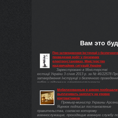
Вам это буд
Про затвердження Інструкції з безпечног
проведення робіт у підземних
електроустановках, Міністерство
надзвичайних ситуацій України
Зареєстровано в Міністерстві
юстиції України 3 січня 2013 р. за № 46/22578 Пр
затвердження Інструкції з безпечного проведенн
робіт у підземних електроустановках
Мобилизованным в армию пообещали
выплачивать зарплату на уровне
контрактников
Премьер-министр Украины Арсени
Яценюк подписал постановление
правительства, согласно которому
военнослужащие, проходящие военную службу п