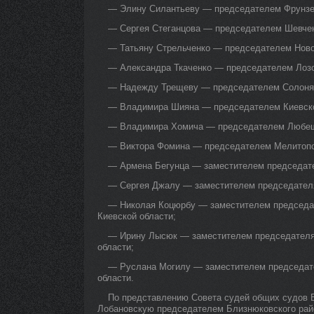
— Элину Силантьеву — председателем Фрунзен
— Сергея Стеганцова — председателем Шевченк
— Татьяну Стрельченко — председателем Новос
— Александра Ткаченко — председателем Лозов
— Надежду Трещеву — председателем Солонянс
— Владимира Шияна — председателем Киевског
— Владимира Хомича — председателем Любешо
— Виктора Фомина — председателем Мелитопол
— Армена Бегунца — заместителем председател
— Сергея Джалу — заместителем председателя
— Николая Коцюрбу — заместителем председат
Киевской области;
— Ирину Лысюк — заместителем председателя 
области;
— Руслана Могилу — заместителем председате
области.
По представлению Совета судей общих судов 
Лобановскую председателем Близнюковского райо