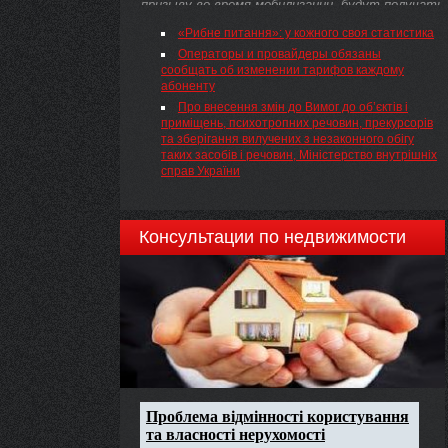
призыву во время мобилизации, будут получать
денежное ...
«Рибне питання»: у кожного своя статистика
Операторы и провайдеры обязаны
сообщать об изменении тарифов каждому
абоненту
Про внесення змін до Вимог до об’єктів і
приміщень, психотропних речовин, прекурсорів
та зберігання вилучених з незаконного обігу
таких засобів і речовин, Міністерство внутрішніх
справ України
Консультации по недвижимости