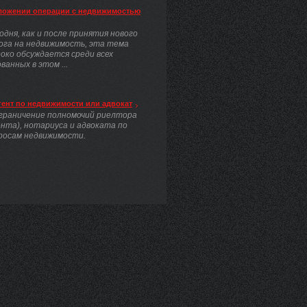
ложении операции с недвижимостью
одня, как и после принятия нового
ога на недвижимость, эта тема
око обсуждается среди всех
анных в этом ...
гент по недвижимости или адвокат
граничение полномочий риелтора
ента), нотариуса и адвоката по
росам недвижимости.