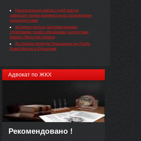
Национальная школа судей завтра
завершит прием документов на прохождение
спецподготовки
які користуються дипломатичними,
службовими та/або офіційними паспортами,
Кабінет Міністрів України
До України прибуде Плащаниця від Гроба
Божої Матері в Єрусалимі
Адвокат по ЖКХ
Рекомендовано !