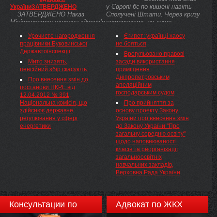
№ 17-рп/2012 Справа № 1-
у Європі бє по кишені навіть
УкраїниЗАТВЕРДЖЕНО
8/2012 Конституційний Суд
ЗАТВЕРДЖЕНО Наказ
Сполучені Штати. Через кризу
України у складі суддів:
Міністерства охорони здоров’я
потерпають не лише
Головіна Анатолія Сергійовича
України 10.07.2013 № 585 (
європейські, а й американські
— головуючого, доповідача,
Урочисте нагородження
Єгипет: українці хаосу
z1254-13 ) Зареєстровано в
автовиробники.
Бауліна Юрія Васильовича,
працівники Буковинської
не бояться
Міністерстві юстиції України
Бринцева Василя Дмитровича,
Державтоінспекції
25 липня 2013 р. за №
Врегульовано правові
Вдовіченка Сергія Леонідовича,
1255/23787
Мито знизять,
засади використання
Винокурова Сергія
пенсійний збір скасують
приміщення
Маркіяновича, Гультая
Дніпропетровським
Михайла Мирославовича,
Про внесення змін до
апеляційним
Запорожця Михайла
постанови НКРЕ від
господарським судом
Петровича, Колоса Михайла
12.04.2012 № 391,
Івановича, Лилака Дмитра
Національна комісія, що
Про прийняття за
Дмитровича, Пасенюка
здійснює державне
основу проекту Закону
Олександра Михайловича,
регулювання у сфері
України про внесення змін
Сергейчука Олега
енергетики
до Закону України "Про
Анатолійовича, Стецюка
загальну середню освіту"
Петра Богдановича, Стрижака
щодо наповнюваності
Андрія Андрійовича, Шаптали
класів та реорганізації
Наталі Костянтинівни,
загальноосвітніх
Шишкіна Віктора Івановича,
навчальних закладів,
Верховна Рада України
Консультации по
Адвокат по ЖКХ