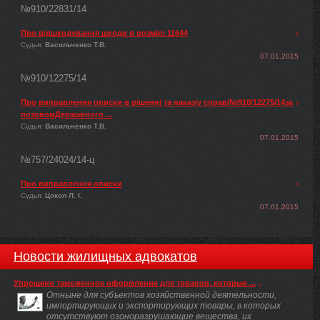
№910/22831/14
Про відшкодування шкоди в розмірі 11644
Судья:
Васильченко Т.В.
07.01.2015
№910/12275/14
Про виправлення описки в рішенні та наказіу справі№910/12275/14за
позовомДержавного ...
Судья:
Васильченко Т.В.
07.01.2015
№757/24024/14-ц
Про виправлення описки
Судья:
Цокол Л. І.
07.01.2015
Новости жилищных адвокатов
Упрощено таможенное оформление для товаров, которые ...
Отныне для субъектов хозяйственной деятельности,
импортирующих и экспортирующих товары, в которых
отсутствуют озоноразрушающие вещества, их