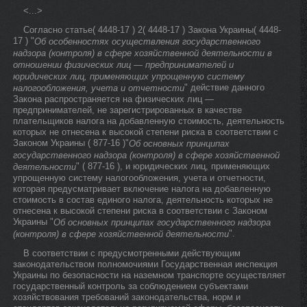
<...>
Согласно статье( 4448-17 ) 2( 4448-17 ) Закона Украины( 4448-
17 ) "
Об особенностях осуществления государственного
надзора (контроля) в сфере хозяйственной деятельности в
отношении физических лиц — предпринимателей и
юридических лиц, применяющих упрощенную систему
" действие данного
налогообложения, учета и отчетности
Закона распространяется на физических лиц —
предпринимателей, не зарегистрированных в качестве
плательщиков налога на добавленную стоимость, деятельность
которых не отнесена к высокой степени риска в соответствии с
Законом Украины ( 877-16 )"
Об основных принципах
государственного надзора (контроля) в сфере хозяйственной
" ( 877-16 ), и юридических лиц, применяющих
деятельности
упрощенную систему налогообложения, учета и отчетности,
которая предусматривает включение налога на добавленную
стоимость в состав единого налога, деятельность которых не
отнесена к высокой степени риска в соответствии с Законом
Украины "
Об основных принципах государственного надзора
".
(контроля) в сфере хозяйственной деятельности
В соответствии с предусмотренными действующим
законодательством полномочиями Государственная инспекция
Украины по безопасности на наземном транспорте осуществляет
государственный контроль за соблюдением субъектами
хозяйствования требований законодательства, норм и