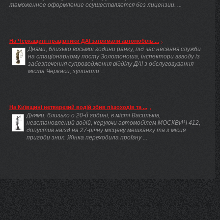
таможенное оформление осуществляется без лицензии. ...
На Черкащині працівники ДАІ затримали автомобіль ...
Днями, близько восьмої години ранку, під час несення служби
на стаціонарному посту Золотоноша, інспектори взводу із
забезпечення супроводження відділу ДАІ з обслуговування
міста Черкаси, зупинили ...
На Київщині нетверезий водій збив пішоходів та ...
Днями, близько о 20-й годині, в місті Васильків,
невстановлений водій, керуючи автомобілем МОСКВИЧ 412,
допустив наїзд на 27-річну місцеву мешканку та з місця
пригоди зник. Жінка переходила проїзну ...