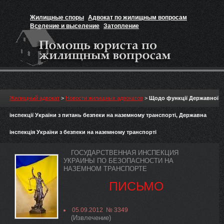
Жилищные споры
Адвокат по жилищным вопросам
Вселение и выселение
Затопление
Признание прав на жильё
Вакансии юриста
Жилищный адвокат
>
Новости жилищных адвокатов
>
Щодо функції Державної
інспекції України з питань безпеки на наземному транспорті, Державна
інспекція України з безпеки на наземному транспорті
ГОСУДАРСТВЕННАЯ ИНСПЕКЦИЯ
УКРАИНЫ ПО БЕЗОПАСНОСТИ НА
НАЗЕМНОМ ТРАНСПОРТЕ
ПИСЬМО
05.09.2012 № 3349
(Извлечение)