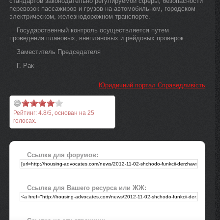
стандартов законодательно регулируемой сферы, безопасности
перевозок пассажиров и грузов на автомобильном, городском
электрическом, железнодорожном транспорте.
Государственный контроль осуществляется путем
проведения плановых, внеплановых и рейдовых проверок.
Заместитель Председателя
Г. Рак
Юридичний портал Справедливість
Рейтинг:
4.8
/
5
, основан на
25
голосах.
Ссылка для форумов:
Ссылка для Вашего ресурса или ЖЖ: