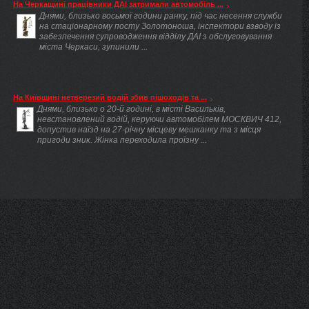
На Черкащині працівники ДАІ затримали автомобіль ...
Днями, близько восьмої години ранку, під час несення служби
на стаціонарному посту Золотоноша, інспектори взводу із
забезпечення супроводження відділу ДАІ з обслуговування
міста Черкаси, зупинили ...
На Київщині нетверезий водій збив пішоходів та ...
Днями, близько о 20-й годині, в місті Васильків,
невстановлений водій, керуючи автомобілем МОСКВИЧ 412,
допустив наїзд на 27-річну місцеву мешканку та з місця
пригоди зник. Жінка переходила проїзну ...