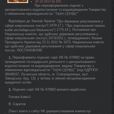
26.10.2012 № 355
Про переоформлення ліцензії з
централізованого водопостачання та водовідведення Товариству
з обмеженою відповідальністю "
"
ТАУН СЕРВІС
Відповідно до Законів України "
Про державне регулювання у
"( 2479-17 ), "
сфері комунальних послуг
Про ліцензування певних
"( 1775-14 ), Положення про
видів господарської діяльності
Національну комісію, що здійснює державне регулювання у
сфері комунальних послуг( 1073/2011 ), затвердженого Указом
Президента України від 23.11.2011 № 1073, Національна комісія,
що здійснює державне регулювання у сфері комунальних
послуг, ПОСТАНОВЛЯЄ:
Переоформити ліцензію серії АВ № 470982 на право
1.
провадження господарської діяльності з централізованого
водопостачання та водовідведення, видану Товариству з
обмеженою відповідальністю "
" (код ЄДРПОУ
ТАУН СЕРВІС
36048157, Луганська область, м. Сєвєродонецьк, вул.
Заводська, буд. 13), у зв'язку зі зміною місцезнаходження
юридичної особи.
Ліцензію серії АВ № 470982 визнати недійсною.
2.
Голова Комісії
В. Саратов
{Текст взято з сайту НК держрегулювання компослуг