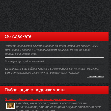
Об Адвокате
Привет!. Абсолютно случайно набрел на этот интернет проект, чему
сильно рад и доволен! С удовольствием сошлюсь на Вас на своей
страничке в интернете!
Этот ресурс - удивительный.
Влюбилась в Ваш сайт!!! Какие же Вы молодцы!!! Так хочется пожелать
Вам материального благополучия и творческих успехов!
→ Оставить отзыв
Публикации о недвижимости
О налогообложении операции с недвижимостью ...
Сегодня, как и после принятия нового налога на
недвижимость, эта тема широко обсуждается среди всех
заинтересованных в этом ...