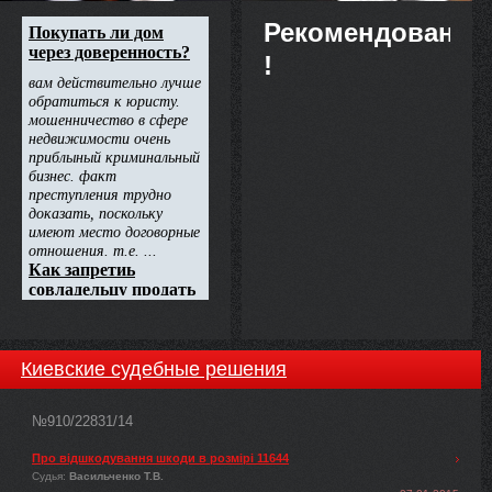
Рекомендовано
!
Киевские судебные решения
№910/22831/14
Про відшкодування шкоди в розмірі 11644
Судья:
Васильченко Т.В.