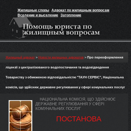
Жилищные споры
Адвокат по жилищным вопросам
Вселение и выселение
Затопление
Признание прав на жильё
Вакансии юриста
Жилищный адвокат
>
Новости жилищных адвокатов
>
Про переоформлення
ліцензії з централізованого водопостачання та водовідведення
Товариству з обмеженою відповідальністю "ТАУН СЕРВІС", Національна
комісія, що здійснює державне регулювання у сфері комунальних послуг
НАЦІОНАЛЬНА КОМІСІЯ, ЩО ЗДІЙСНЮЄ
ДЕРЖАВНЕ РЕГУЛЮВАННЯ У СФЕРІ
КОМУНАЛЬНИХ ПОСЛУГ
ПОСТАНОВА