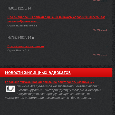
07.01.2015
№910/12275/14
Про виправлення описки в рішенні та наказіу справі№910/12275/14за
позовомДержавного ...
Судья:
Васильченко Т.В.
07.01.2015
№757/24024/14-ц
Про виправлення описки
Судья:
Цокол Л. І.
07.01.2015
Новости жилищных адвокатов
Упрощено таможенное оформление для товаров, которые ...
Отныне для субъектов хозяйственной деятельности,
импортирующих и экспортирующих товары, в которых
отсутствуют озоноразрушающие вещества, их
таможенное оформление осуществляется без лицензии. ...