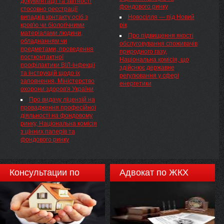
затвердження Порядку
документації та звітності
фондового ринку
складання та подання запитів
стосовно реєстрації
на отримання публічної
випадків контакту осіб з
Новосілля — під Новий
інформації, розпорядником якої
кров'ю чи біологічними
рік
є Національне агентство
матеріалами людини,
Про підвищення якості
України з питань державної
обладнанням чи
обслуговування споживачів
служби
предметами, проведення
природного газу,
постконтактної
Національна комісія, що
профілактики ВІЛ-інфекції
здійснює державне
та інструкцій щодо їх
регулювання у сфері
заповнення, Міністерство
енергетики
охорони здоров'я України
Про видачу ліцензій на
провадження професійної
діяльності на фондовому
ринку, Національна комісія
з цінних паперів та
фондового ринку
Консультации по
Адвокат по ЖКХ
недвижимости