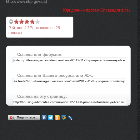
http://www.nkp.gov.ua}
Юридичний портал Справедливість
Рейтинг:
4.6
/
5
, основан на
25
голосах.
Ссылка для форумов:
Ссылка для Вашего ресурса или ЖЖ:
Ссылка на эту страницу:
Поделиться…