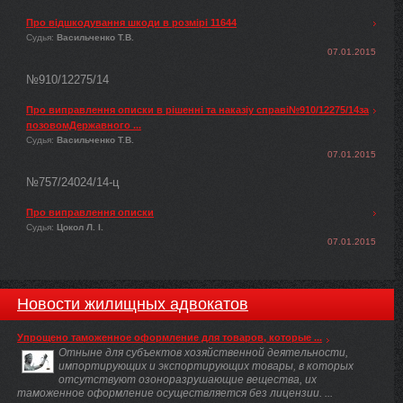
Про відшкодування шкоди в розмірі 11644
Судья:
Васильченко Т.В.
07.01.2015
№910/12275/14
Про виправлення описки в рішенні та наказіу справі№910/12275/14за
позовомДержавного ...
Судья:
Васильченко Т.В.
07.01.2015
№757/24024/14-ц
Про виправлення описки
Судья:
Цокол Л. І.
07.01.2015
Новости жилищных адвокатов
Упрощено таможенное оформление для товаров, которые ...
Отныне для субъектов хозяйственной деятельности,
импортирующих и экспортирующих товары, в которых
отсутствуют озоноразрушающие вещества, их
таможенное оформление осуществляется без лицензии. ...