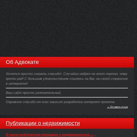
Об Адвокате
Хочется просто сказать спасибо!. Случайно набрел на этот портал, чему
крепко рад! С большим удовольствием сошлюсь на Вас на своей страничке
в интернете!
Ваш сайт просто увлекательный.
Огромное спасибо от кого зависит разработка интернет проекта.
→ Оставить отзыв
Публикации о недвижимости
О налогообложении операции с недвижимостью ...