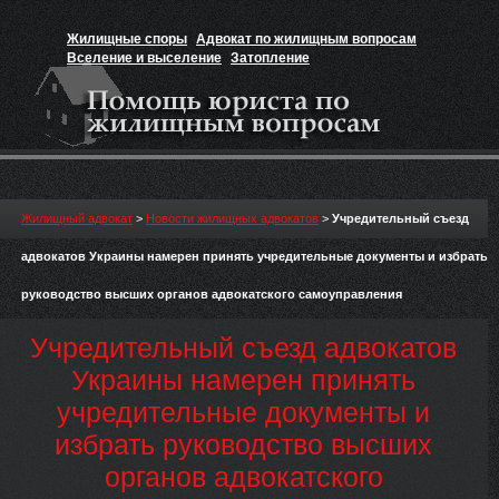
Жилищные споры
Адвокат по жилищным вопросам
Вселение и выселение
Затопление
Признание прав на жильё
Вакансии юриста
Жилищный адвокат
>
Новости жилищных адвокатов
>
Учредительный съезд
адвокатов Украины намерен принять учредительные документы и избрать
руководство высших органов адвокатского самоуправления
Учредительный съезд адвокатов
Украины намерен принять
учредительные документы и
избрать руководство высших
органов адвокатского