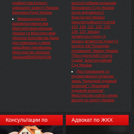
( 1059/2011 ) "Про Національну
прийняттям Кодексу
конституційним поданням
v0898227-05 ) "Про
комісію, що здійснює державне
цивільного захисту України,
Верховного Суду України
затвердження Процедури
регулювання у сфері
Верховна Рада України
щодо відповідності
перегляду та затвердження
енергетики", постанов НКРЕ
Конституції України
тарифів для ліцензіатів з
Меморандум про
від 12 жовтня 2005 року № 898(
(конституційності) статей
виробництва електричної та
взаєморозуміння між
v0898227-05 ) "Про
103, 109, 131, 132, 135,
теплової енергії" та від 12
Міністерством оборони
затвердження Процедури
136, 137, абзацу
жовтня 2005 року № 896(
України та Міністерством
перегляду та затвердження
четвертого пункту 3,
v0896227-05 ) "Про
оборони Королівства Данія
тарифів для ліцензіатів з
абзацу четвертого пункту 5
затвердження Порядку
про співпрацю у сфері
виробництва електричної та
розділу XIII "Перехідні
розрахунку тарифів на
авіаційних перевезень,
теплової енергії" та від 12
положення" Закону України
електричну та теплову
Міністерство оборони
жовтня 2005 року № 896(
"Про судоустрій і статус
енергію, що виробляється на
УкраїниМЕМОРАНДУМ
v0896227-05 ) "Про
суддів", Конституційний
ТЕЦ, ТЕС, АЕС та на
затвердження Порядку
Суд України
установках з використанням
розрахунку тарифів на
нетрадиційних або
Про присвоєння та
електричну та теплову
поновлюваних джерел енергії"
підтвердження почесних
енергію, що виробляється на
Національна комісія, що
звань "Народний художній
ТЕЦ, ТЕС, АЕС та на
здійснює державне
колектив" і "Зразковий
установках з використанням
регулювання у сфері
художній колектив",
нетрадиційних або
енергетики, ПОСТАНОВЛЯЄ:
Міністерство освіти і науки,
поновлюваних джерел енергії"
молоді та спорту України
Національна комісія, що
здійснює державне
регулювання у сфері
енергетики, ПОСТАНОВЛЯЄ:
Консультации по
Адвокат по ЖКХ
недвижимости