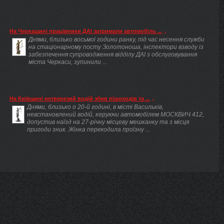
На Черкащині працівники ДАІ затримали автомобіль ...
Днями, близько восьмої години ранку, під час несення служби
на стаціонарному посту Золотоноша, інспектори взводу із
забезпечення супроводження відділу ДАІ з обслуговування
міста Черкаси, зупинили ...
На Київщині нетверезий водій збив пішоходів та ...
Днями, близько о 20-й годині, в місті Васильків,
невстановлений водій, керуючи автомобілем МОСКВИЧ 412,
допустив наїзд на 27-річну місцеву мешканку та з місця
пригоди зник. Жінка переходила проїзну ...