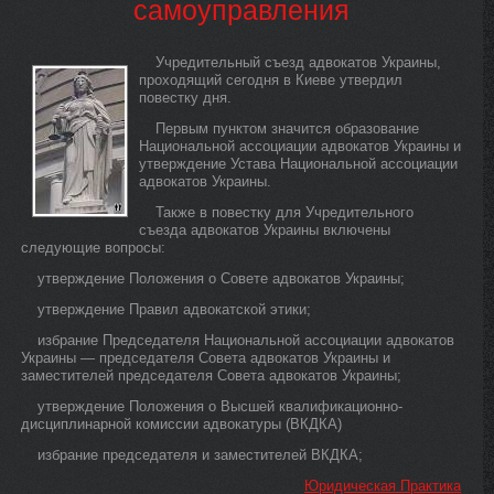
самоуправления
Учредительный съезд адвокатов Украины,
проходящий сегодня в Киеве утвердил
повестку дня.
Первым пунктом значится образование
Национальной ассоциации адвокатов Украины и
утверждение Устава Национальной ассоциации
адвокатов Украины.
Также в повестку для Учредительного
съезда адвокатов Украины включены
следующие вопросы:
утверждение Положения о Совете адвокатов Украины;
утверждение Правил адвокатской этики;
избрание Председателя Национальной ассоциации адвокатов
Украины — председателя Совета адвокатов Украины и
заместителей председателя Совета адвокатов Украины;
утверждение Положения о Высшей квалификационно-
дисциплинарной комиссии адвокатуры (ВКДКА)
избрание председателя и заместителей ВКДКА;
Юридическая Практика