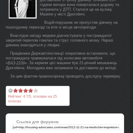
години вечора вона поверталася додому та
потрапила у ДТП. Сталося це на вулиці
Мазепи у місті Дрогобичі.
Водій-порушник не пропустив дівчину на
пішохідному переході та втік із місця автопригоди.
Внаслідок наїзду медики діагностували у постраждалої
закритий перелом гомілки та струс головного мозку. Наразі
дівчина знаходиться у лікарні.
Працівники Державтоінспекції оперативно встановили, що
постраждала травмувалася під колесами автомобіля
«
». За кермом цієї машини був 21-річний мешканець
ВАЗ-2109
Дрогобича. Молодика вже затримали та доставили до міліції.
За цим фактом правоохоронці проводять дослідчу перевірку.
Рейтинг:
4.7
/
5
, основан на
25
голосах.
Ссылка для форумов: