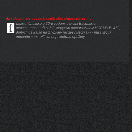
На Київщині нетверезий водій збив пішоходів та ...
Днями, близько о 20-й годині, в місті Васильків,
невстановлений водій, керуючи автомобілем МОСКВИЧ 412,
допустив наїзд на 27-річну місцеву мешканку та з місця
пригоди зник. Жінка переходила проїзну ...