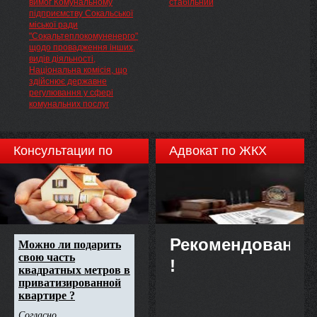
вимог Комунальному
стабільний
видобування корисних копалин.
підприємству Сокальської
міської ради
"Сокальтеплокомуненерго"
щодо провадження інших,
видів діяльності,
Національна комісія, що
здійснює державне
регулювання у сфері
комунальних послуг
Консультации по
Адвокат по ЖКХ
недвижимости
Рекомендовано
!