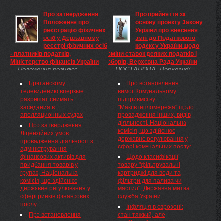
принятии в гражданство
найбільших проектів, що
Украины трех иностранных
фінансується коштом
Про затвердження
Про прийняття за
граждан, кандидатуры
зарубіжного інвестора, є
Положення про
основу проекту Закону
которых были одобрены
будівництво на Кобеляччині ...
реєстрацію фізичних
України про внесення
украинским парламентом на
осіб у Державному
змін до Податкового
должности в Кабинете
реєстрі фізичних осіб
кодексу України щодо
Министров. Об этом
- платників податків,
зміни ставок деяких податків і
сообщается на официальном
Міністерство фінансів України
зборів, Верховна Рада України
сайте главы государства.
Положення регулює
ПОСТАНОВА Верховної
відносини, що виникають при
Ради України Верховна Рада
Британскому
Про встановлення
реєстрації фізичних осіб, які є
України постановляє: 1.
телевидению впервые
вимог Комунальному
громадянами України;
Прийняти за основу проект
разрешат снимать
підприємству
іноземцями та особами без
Закону України про внесення
заседания в
"Макіївтепломережа" щодо
громадянства, які постійно
змін до Податкового кодексу
апелляционных судах
провадження інших, видів
проживають в Україні;
України щодо зміни ставок
діяльності, Національна
іноземцями та особами ...
деяких податків і зборів
Про затвердження
комісія, що здійснює
(реєстр. № 10687), поданий
Ліцензійних умов
державне регулювання у
народним депутатом України
провадження діяльності з
сфері комунальних послуг
Хомутинніком В. Ю.,
адміністрування
виключивши із тексту
фінансових активів для
Щодо класифікації
законопроекту положення
придбання товарів у
товару "фільтрувальні
пункту 2 розділу I щодо ставок
групах, Національна
картриджі для води та
акцизного податку на паливо
комісія, що здійснює
фільтри для палива чи
пічне побутове і скраплений
державне регулювання у
мастил", Державна митна
газ (пропан або суміш пропану
сфері ринків фінансових
служба України
з бутаном) та пункту 11
послуг
Інфляція в єврозоні:
розділу I щодо ставок плати за
Про встановлення
стан тяжкий, але
користування надрами для