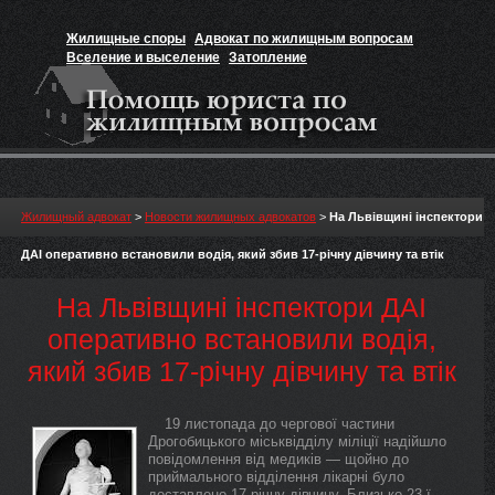
Жилищные споры
Адвокат по жилищным вопросам
Вселение и выселение
Затопление
Признание прав на жильё
Вакансии юриста
Жилищный адвокат
>
Новости жилищных адвокатов
>
На Львівщині інспектори
ДАІ оперативно встановили водія, який збив 17-річну дівчину та втік
На Львівщині інспектори ДАІ
оперативно встановили водія,
який збив 17-річну дівчину та втік
19 листопада до чергової частини
Дрогобицького міськвідділу міліції надійшло
повідомлення від медиків — щойно до
приймального відділення лікарні було
доставлено 17-річну дівчину. Близько 23-ї