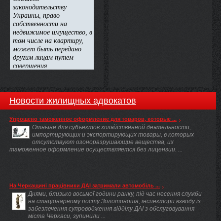
Новости жилищных адвокатов
Упрощено таможенное оформление для товаров, которые ...
Отныне для субъектов хозяйственной деятельности,
импортирующих и экспортирующих товары, в которых
отсутствуют озоноразрушающие вещества, их
таможенное оформление осуществляется без лицензии. ...
На Черкащині працівники ДАІ затримали автомобіль ...
Днями, близько восьмої години ранку, під час несення служби
на стаціонарному посту Золотоноша, інспектори взводу із
забезпечення супроводження відділу ДАІ з обслуговування
міста Черкаси, зупинили ...