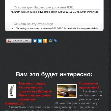
Ссылка для Вашего ресурса или ЖЖ:
Ссылка на эту страницу:
Поделиться…
Вам это будет интересно:
Трое иностранцев,
Посмакуємо
назначенных на
індичатиною!
На даний час
должности в Кабинете
на Полтавщині
Министров, получили
реалізується
украинское
30 інвестиційних проектів у
гражданство
Президент подписал указы о
тваринництві. Так, одним із