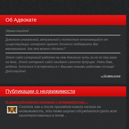
Об Адвокате
Здравствуйте!
Довольно уникальный, актуальный и полностью отличающийся от
существующих интернет проект! Хочется поддержать Вас
материально. Как это можно сделать?
Этот сайт суперовый! работал на нем довольно чуть ли не по три раза
на день. Этот интернет сайт ожидает светлое будущее. Удачи Вам,
ребята. Хотелося б встречаться с Вашими новыми работами почаще!
Действуйте!
→ Оставить отзыв
Публикации о недвижимости
О налогообложении операции с недвижимостью ...
Сегодня, как и после принятия нового налога на
недвижимость, эта тема широко обсуждается среди всех
заинтересованных в этом ...