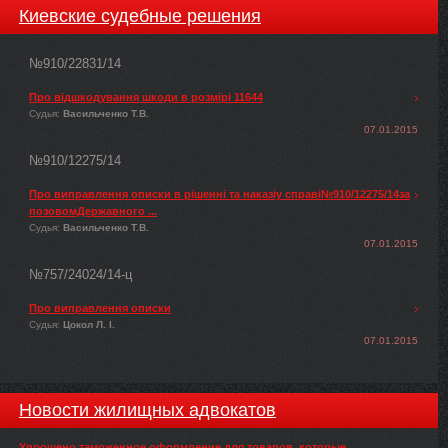
Киевские судебные решения
№910/22831/14
Про відшкодування шкоди в розмірі 11644
Судья:
Васильченко Т.В.
07.01.2015
№910/12275/14
Про виправлення описки в рішенні та наказіу справі№910/12275/14за
позовомДержавного ...
Судья:
Васильченко Т.В.
07.01.2015
№757/24024/14-ц
Про виправлення описки
Судья:
Цокол Л. І.
07.01.2015
Новости жилищных адвокатов
Упрощено таможенное оформление для товаров, которые ...