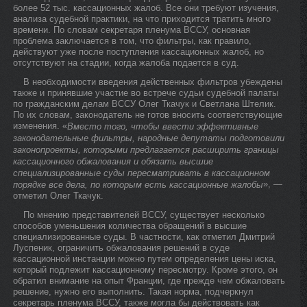
более 52 тыс. кассационных жалоб. Все они требуют изучения,
анализа судебной практики, на что приходится тратить много
времени. По словам секретаря пленума ВССУ, основная
проблема заключается в том, что фильтры, как правило,
действуют уже после поступления кассационных жалоб, но
отсутствуют на стадии, когда жалоба подается в суд.
В необходимости введения действенных фильтров убеждены
также и принявшие участие во встрече судьи судебной палаты
по гражданским делам ВССУ Олег Ткачук и Светлана Штелик.
По их словам, законодатель не готов вносить соответствующие
изменения. «
Вместо того, чтобы ввести эффективные
законодательные фильтры, народные депутаты подготовили
законопроекты, которыми предлагается расширить границы
кассационного обжалования и обязать высшие
специализированные суды пересматривать в кассационном
», —
порядке все дела, по которым есть кассационные жалобы
отметил Олег Ткачук.
По мнению представителей ВССУ, существует несколько
способов уменьшения количества обращений в высшие
специализированные суды. В частности, как отметил Дмитрий
Луспеник, ограничить обжалования решений в суде
кассационной инстанции можно путем определения цены иска,
который подлежит кассационному пересмотру. Кроме этого, он
обратил внимание на опыт Франции, где прежде чем обжаловать
решение, нужно его выполнить. Такая норма, подчеркнул
секретарь пленума ВССУ, также могла бы действовать как