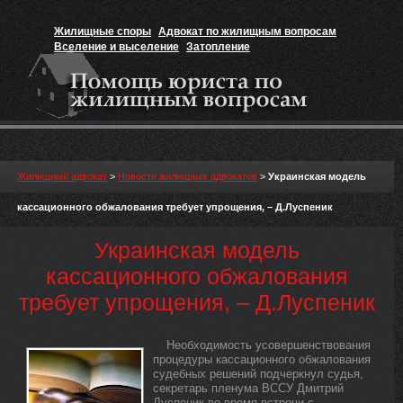
Жилищные споры
Адвокат по жилищным вопросам
Вселение и выселение
Затопление
Признание прав на жильё
Вакансии юриста
Жилищный адвокат
>
Новости жилищных адвокатов
>
Украинская модель
кассационного обжалования требует упрощения, – Д.Луспеник
Украинская модель
кассационного обжалования
требует упрощения, – Д.Луспеник
Необходимость усовершенствования
процедуры кассационного обжалования
судебных решений подчеркнул судья,
секретарь пленума ВССУ Дмитрий
Луспеник во время встречи с