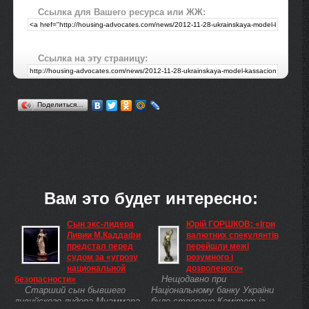
Ссылка для Вашего ресурса или ЖЖ:
Ссылка на эту страницу:
Поделиться…
Вам это будет интересно:
Сын экс-лидера
Юрій ГОРШКОВ: «Ігри
Ливии М.Каддафи
валютних спекулянтів
предстал перед
перейшли межі
судом за «угрозу
розумного і
национальной
дозволеного»
Нещодавно при
безопасности»
Старший сын бывшего
Національному банку України
ливийского лидера Муаммара
було створено Комітет із