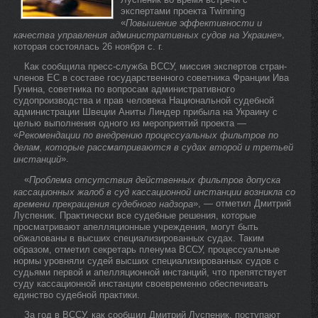
экспертами проекта Twinning
«
Повышение эффективности и
»,
качества управления административных судов на Украине
которая состоялась 26 ноября с. г.
Как сообщила пресс-служба ВССУ, миссия экспертов стран-
членов ЕС в составе государственного советника Франции Ива
Гунина, советника по вопросам административного
судопроизводства и прав человека Национальной судебной
администрации Швеции Аниты Линдер прибыла на Украину с
целью выполнения одного из мероприятий проекта —
«
Рекомендации по внедрению процессуальных фильтров по
делам, которые рассматриваются в судах второй и третьей
».
инстанций
«
Проблема отсутствия действенных фильтров допуска
кассационных жалоб в суд кассационной инстанции возникла со
», — отметил Дмитрий
времени прекращения судебного надзора
Луспеник. Практически все судебные решения, которые
просматривают апелляционные учреждения, могут быть
обжалованы в высших специализированных судах. Таким
образом, отметил секретарь пленума ВССУ, процессуальные
нормы уровняли судей высших специализированных судов с
судьями первой и апелляционной инстанций, что препятствует
суду кассационной инстанции своевременно обеспечивать
единство судебной практики.
За год в ВССУ, как сообщил Дмитрий Луспеник, поступают