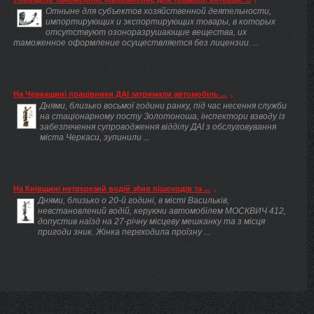
Отныне для субъектов хозяйственной деятельности,
импортирующих и экспортирующих товары, в которых
отсутствуют озоноразрушающие вещества, их
таможенное оформление осуществляется без лицензии. ...
На Черкащині працівники ДАІ затримали автомобіль ...
Днями, близько восьмої години ранку, під час несення служби
на стаціонарному посту Золотоноша, інспектори взводу із
забезпечення супроводження відділу ДАІ з обслуговування
міста Черкаси, зупинили ...
На Київщині нетверезий водій збив пішоходів та ...
Днями, близько о 20-й годині, в місті Васильків,
невстановлений водій, керуючи автомобілем МОСКВИЧ 412,
допустив наїзд на 27-річну місцеву мешканку та з місця
пригоди зник. Жінка переходила проїзну ...