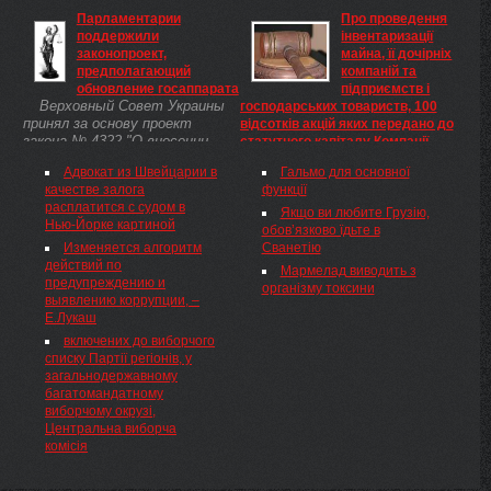
Каддафи, Сейф аль-Ислам,
запобігання проведенню
Парламентарии
Про проведення
впервые предстал перед судом
недобросовісних валютних
поддержили
інвентаризації
в Ливии 17 января, сообщает
операцій. Так що сама назва
законопроект,
майна, її дочірніх
Agence France-Presse.
говорить, чим повинен
предполагающий
компаній та
займатися цей орган. Два
обновление госаппарата
підприємств і
тижні ...
Верховный Совет Украины
господарських товариств, 100
принял за основу проект
відсотків акцій яких передано до
закона № 4322 "О внесении
статутного капіталу Компанії,
изменений в некоторые
Кабінет Міністрів України
Адвокат из Швейцарии в
Гальмо для основної
законодательные акты
Про проведення
качестве залога
функції
относительно обновления
інвентаризації майна, яке не
расплатится с судом в
государственного аппарата и
використовується в основній
Якщо ви любите Грузію,
Нью-Йорке картиной
упрощения предоставления ...
виробничій діяльності
обов’язково їдьте в
Національної акціонерної
Изменяется алгоритм
Сванетію
компанії "Нафтогаз України", її
действий по
Мармелад виводить з
дочірніх компаній та
предупреждению и
організму токсини
підприємств і господарських
выявлению коррупции, –
товариств, 100 відсотків акцій
Е.Лукаш
яких передано до статутного
включених до виборчого
капіталу Компанії
списку Партії регіонів, у
загальнодержавному
багатомандатному
виборчому окрузі,
Центральна виборча
комісія