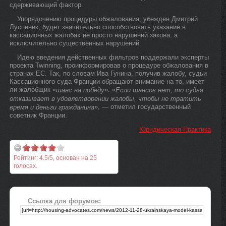
сдерживающий фактор.
Упорядочению процедуры обжалования, убежден Дмитрий
Луспеник, будет значительно способствовать указание в
кассационных жалобах не просто нарушений закона, а
исключительно существенных нарушений.
Идею введения действенных фильтров поддержали эксперты
проекта Twinning, проинформировав о процедуре обжалования в
странах ЕС. Так, по словам Ива Гунина, получив жалобу, судьи
Кассационного суда Франции обращают внимание на то, имеет
ли жалобщик «
». «
шанс на победу
Если шансов нет, то судья
отказывает в удовлетворении жалобы, чтобы не тратить
», — отметил государственный
время и деньги гражданина
советник Франции.
Юридическая Практика
Рейтинг:
4.5
/
5
, основан на
25
голосах.
Ссылка для форумов: