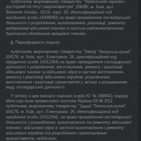
публічному акціонерному товариству "Український науково-
дослідний інститут радіоапаратури"
(04080, м. Київ, вул.
Вікентія Хвойки, 15/15, корп. 55; ідентифікаційний код
юридичної особи 14308090) на право провадження господарської
діяльності з розроблення, виготовлення, реалізації, ремонту,
модернізації військової техніки в частині радіоелектронного
бортового обладнання авіаційної техніки.
Переоформити ліцензії:
2.
публічному акціонерному товариству "Завод "
"
Ленінська кузня
(04176, м. Київ, вул. Електриків, 26, ідентифікаційний код
юридичної особи 14312364) на право провадження господарської
діяльності з розроблення, виготовлення, ремонту і реалізації
військової техніки та військової зброї в частині виготовлення,
ремонту і реалізації військових кораблів; розроблення,
виготовлення і реалізації гранатометів у зв'язку з розширенням
виду господарської діяльності.
У зв'язку з цим визнати ліцензію (серія АГ № 399942), видану
Міністерством промислової політики України 03.06.2011
публічному акціонерному товариству "
"Ленінська кузня"
Завод
(04176, м. Київ, вул. Електриків, 26, ідентифікаційний код
юридичної особи 14312364), на право провадження господарської
діяльності з розроблення, виготовлення та ремонту військової
техніки і військової зброї в частині виготовлення і ремонту
військових кораблів та розроблення і виготовлення
гранатометів, недійсною;