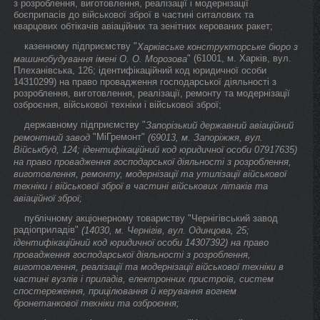
з розроблення, виготовлення, реалізації і модернізації
боєприпасів до військової зброї в частині ситалових та
кварцових обтікачів авіаційних та зенітних керованих ракет;
казенному підприємству "
Харківське конструкторське бюро з
" (61001, м. Харків, вул.
машинобудування імені О. О. Морозова
Плеханівська, 126; ідентифікаційний код юридичної особи
14310299) на право провадження господарської діяльності з
розроблення, виготовлення, реалізації, ремонту та модернізації
озброєння, військової техніки і військової зброї;
державному підприємству "
Запорізький державний авіаційний
"МіГремонт"
ремонтний завод
(69013, м. Запоріжжя, вул.
Військбуд, 124; ідентифікаційний код юридичної особи 07917635)
на право провадження господарської діяльності з розроблення,
виготовлення, ремонту, модернізації та утилізації військової
техніки і військової зброї в частині військових літаків та
авіаційної зброї;
публічному акціонерному товариству "Чернігівський завод
радіоприладів"
(14030, м. Чернігів, вул. Одинцова, 25;
ідентифікаційний код юридичної особи 14307392) на право
провадження господарської діяльності з розроблення,
виготовлення, реалізації та модернізації військової техніки в
частині вузлів і приладів, електронних пристроїв, систем
спостереження, прицілювання й керування вогнем
бронетанкової техніки та озброєння;