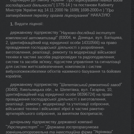
Про ліцензування певних видів
"( 1775-14 ) та постанови Кабінету
господарської діяльності
Міністрів України від 14.11.2000 № 1698( 1698-2000-п ) "
Про
" НАКАЗУЮ:
затвердження переліку органів ліцензування
Видати ліцензії:
1.
державному підприємству "
Науково-дослідний інститут
" (83004, м. Донецьк, вул. Батіщева,
комплексної автоматизації
2, ідентифікаційний код юридичної особи 14310566) на право
провадження господарської діяльності з розроблення,
виготовлення, реалізації, ремонту та модернізації військової
техніки в частині засобів радіорозвідки та радіоподавлення;
систем та засобів зв'язку; підсистем управління та сигналізації
для систем життєзабезпечення; комплексів і систем
вибухопожежобезпеки об'єктів наземного базування та бойових
кораблів;
державному підприємству "
"
Шепетівський ремонтний завод
(30400, Хмельницька обл., м. Шепетівка, вул. Гагаріна, 10,
ідентифікаційний код юридичної особи 08396724) на право
провадження господарської діяльності з виготовлення,
реалізації, ремонту, модернізації та утилізації озброєння,
військової техніки і військової зброї в частині ракетно-
артилерійського озброєння, за винятком боєприпасів;
дочірньому підприємству державної компанії
"
" — "
Укрспецекспорт
Державна госпрозрахункова
"Укрінмаш"
зовнішньоторговельна та інвестиційна фірма