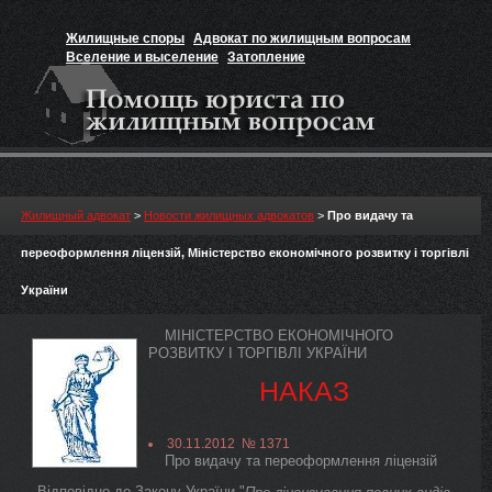
Жилищные споры
Адвокат по жилищным вопросам
Вселение и выселение
Затопление
Признание прав на жильё
Вакансии юриста
Жилищный адвокат
>
Новости жилищных адвокатов
>
Про видачу та
переоформлення ліцензій, Міністерство економічного розвитку і торгівлі
України
МІНІСТЕРСТВО ЕКОНОМІЧНОГО
РОЗВИТКУ І ТОРГІВЛІ УКРАЇНИ
НАКАЗ
30.11.2012 № 1371
Про видачу та переоформлення ліцензій
Відповідно до Закону України "