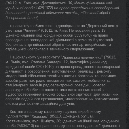
(04119, м. Київ, вул. Дегтярівська, 36, ідентифікаційний код
юридичної особи 14281072) на право провадження господарської
діяльності з реалізації військової техніки, військової зброї і
боєприпасів до неї;
товариству з обмеженою відповідальністю "Державний центр
утилізації "
" (01011, м. Київ, Печерський узвіз, 19,
Безпека
ідентифікаційний код юридичної особи 33597840) на право
провадження господарської діяльності з ремонту й утилізації
боєприпасів до військової зброї в частині артилерійських та
стрілецьких боєприпасів звичайного спорядження;
Національному університету "
" (79013,
Львівська політехніка
м. Львів, вул. Степана Бандери, 12, ідентифікаційний код
юридичної особи 02071010) на право провадження господарської
діяльності з розроблення, виготовлення, реалізації, ремонту і
модернізації військової техніки в частині бортових та наземних
засобів ракетних радіотелеметричних систем, мобільних та
стаціонарних засобів радіоелектронної розвідки, бортової
апаратури обробки сигналів оптико-електронних засобів
відеоспостереження високої роздільної здатності для космічних
апаратів подвійного призначення, малогабаритних автоматичних
систем діагностики авіаційних двигунів;
Костянтинівському казенному науково-виробничому
підприємству "
" (85110, Донецька обл., м.
Кварсит
Костянтинівка, вул. Шмідта, 20; ідентифікаційний код юридичної
особи 25604710) на право провадження господарської діяльності