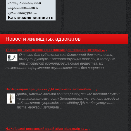
Новости жилищных адвокатов
Упрощено таможенное оформление для товаров, которые ...
Отныне для субъектов хозяйственной деятельности,
импортирующих и экспортирующих товары, в которых
отсутствуют озоноразрушающие вещества, их
таможенное оформление осуществляется без лицензии. ...
На Черкащині працівники ДАІ затримали автомобіль ...
Днями, близько восьмої години ранку, під час несення служби
на стаціонарному посту Золотоноша, інспектори взводу із
забезпечення супроводження відділу ДАІ з обслуговування
міста Черкаси, зупинили ...
На Київщині нетверезий водій збив пішоходів та ...