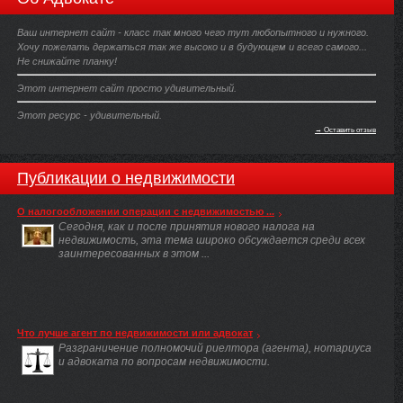
Ваш интернет сайт - класс так много чего тут любопытного и нужного.
Хочу пожелать держаться так же высоко и в будующем и всего самого...
Не снижайте планку!
Этот интернет сайт просто удивительный.
Этот ресурс - удивительный.
→ Оставить отзыв
Публикации о недвижимости
О налогообложении операции с недвижимостью ...
Сегодня, как и после принятия нового налога на
недвижимость, эта тема широко обсуждается среди всех
заинтересованных в этом ...
Что лучше агент по недвижимости или адвокат
Разграничение полномочий риелтора (агента), нотариуса
и адвоката по вопросам недвижимости.