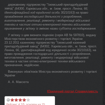
державному підприємству "Ізюмський приладобудівний
завод"
(64300, Харківська обл., м. Ізюм, просп. Леніна, 66;
ідентифікаційний код юридичної особи 30210163) на право
провадження господарської діяльності з розроблення,
виготовлення, реалізації, ремонту і модернізації військової
техніки в частині оптико-електронної техніки військового
призначення у зв'язку із зміною назви суб'єкта господарювання.
У зв'язку з цим визнати ліцензію (серія АВ № 597810), видану
Міністерством економічного розвитку і торгівлі України
23.12.2011 казенному підприємству "Ізюмський казенний
приладобудівний завод" (64302, Харківська обл., м. Ізюм, просп.
Леніна, 66; ідентифікаційний код юридичної особи 30210163), на
право провадження господарської діяльності з розроблення,
виготовлення, реалізації, ремонту і модернізації військової
техніки в частині оптико-електронної техніки військового
призначення, недійсною.
Виконувач обов'язків Міністра економічного розвитку і торгівлі
України
А. А. Максюта
Юридичний портал Справедливість
Рейтинг:
4.7
/
5
, основан на
25