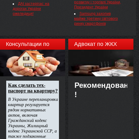
розвитку і торгівлі України,
Міністерства аграрної
ДАІ застерігає: на
Президент України
політики та продовольства
дорогах України
України у відповідність до
ожеледиця!
Samsung захопив
вимог законодавства України
майже третину світового
НАКАЗУЮ:
ринку смартфонів
Консультации по
Адвокат по ЖКХ
недвижимости
Рекомендовано
!