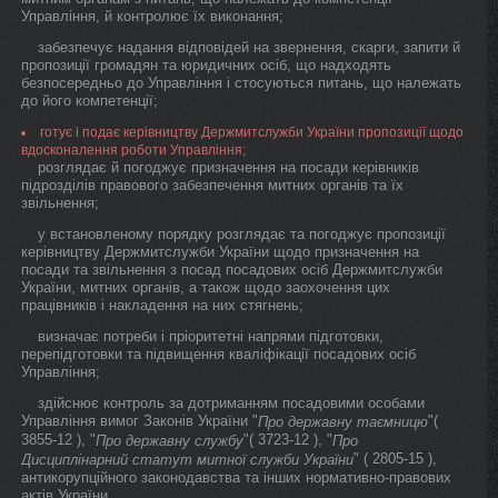
Управління, й контролює їх виконання;
забезпечує надання відповідей на звернення, скарги, запити й
пропозиції громадян та юридичних осіб, що надходять
безпосередньо до Управління і стосуються питань, що належать
до його компетенції;
готує і подає керівництву Держмитслужби України пропозиції щодо
вдосконалення роботи Управління;
розглядає й погоджує призначення на посади керівників
підрозділів правового забезпечення митних органів та їх
звільнення;
у встановленому порядку розглядає та погоджує пропозиції
керівництву Держмитслужби України щодо призначення на
посади та звільнення з посад посадових осіб Держмитслужби
України, митних органів, а також щодо заохочення цих
працівників і накладення на них стягнень;
визначає потреби і пріоритетні напрями підготовки,
перепідготовки та підвищення кваліфікації посадових осіб
Управління;
здійснює контроль за дотриманням посадовими особами
Управління вимог Законів України "
"(
Про державну таємницю
3855-12 ), "
"( 3723-12 ), "
Про державну службу
Про
" ( 2805-15 ),
Дисциплінарний статут митної служби України
антикорупційного законодавства та інших нормативно-правових
актів України.