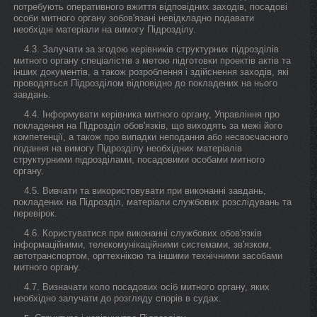
потребують оперативного вжиття відповідних заходів, посадові
особи митного органу зобов'язані невідкладно подавати
необхідні матеріали на вимогу Підрозділу.
4.3. Залучати за згодою керівників структурних підрозділів
митного органу спеціалістів з метою підготовки проектів актів та
інших документів, а також розроблення і здійснення заходів, які
проводяться Підрозділом відповідно до покладених на нього
завдань.
4.4. Інформувати керівника митного органу, Управління про
покладення на Підрозділ обов'язків, що виходять за межі його
компетенції, а також про випадки неподання або несвоєчасного
подання на вимогу Підрозділу необхідних матеріалів
структурними підрозділами, посадовими особами митного
органу.
4.5. Вивчати та використовувати при виконанні завдань,
покладених на Підрозділ, матеріали службових розслідувань та
перевірок.
4.6. Користуватися при виконанні службових обов'язків
інформаційними, телекомунікаційними системами, зв'язком,
автотранспортом, оргтехнікою та іншими технічними засобами
митного органу.
4.7. Визначати коло посадових осіб митного органу, яких
необхідно залучати до розгляду спорів в судах.