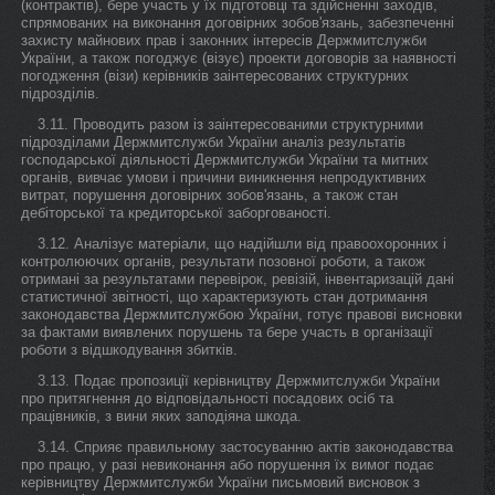
(контрактів), бере участь у їх підготовці та здійсненні заходів,
спрямованих на виконання договірних зобов'язань, забезпеченні
захисту майнових прав і законних інтересів Держмитслужби
України, а також погоджує (візує) проекти договорів за наявності
погодження (візи) керівників заінтересованих структурних
підрозділів.
3.11. Проводить разом із заінтересованими структурними
підрозділами Держмитслужби України аналіз результатів
господарської діяльності Держмитслужби України та митних
органів, вивчає умови і причини виникнення непродуктивних
витрат, порушення договірних зобов'язань, а також стан
дебіторської та кредиторської заборгованості.
3.12. Аналізує матеріали, що надійшли від правоохоронних і
контролюючих органів, результати позовної роботи, а також
отримані за результатами перевірок, ревізій, інвентаризацій дані
статистичної звітності, що характеризують стан дотримання
законодавства Держмитслужбою України, готує правові висновки
за фактами виявлених порушень та бере участь в організації
роботи з відшкодування збитків.
3.13. Подає пропозиції керівництву Держмитслужби України
про притягнення до відповідальності посадових осіб та
працівників, з вини яких заподіяна шкода.
3.14. Сприяє правильному застосуванню актів законодавства
про працю, у разі невиконання або порушення їх вимог подає
керівництву Держмитслужби України письмовий висновок з