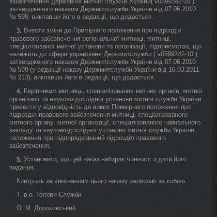
забезпечення Державної митної служби України( v0599342-10 ),
затвердженого наказом Держмитслужби України від 07.06.2010
№ 599, виклавши його в редакції, що додається.
Внести зміни до Примірного положення про підрозділ
3.
правового забезпечення регіональної митниці, митниці,
спеціалізованої митної установи та організації, підприємства, що
належить до сфери управління Держмитслужби ( v0599342-10 ),
затвердженого наказом Держмитслужби України від 07.06.2010
№ 599 (у редакції наказу Держмитслужби України від 16.03.2011
№ 213), виклавши його в редакції, що додається.
Керівникам митниць, спеціалізованих митних органів, митної
4.
організації та науково-дослідної установи митної служби України
привести у відповідність до вимог Примірного положення про
підрозділ правового забезпечення митниці, спеціалізованого
митного органу, митної організації, спеціалізованого навчального
закладу та науково-дослідної установи митної служби України,
положення про підпорядкований підрозділ правового
забезпечення.
Установити, що цей наказ набирає чинності з дати його
5.
видання.
Контроль за виконанням цього наказу залишаю за собою.
Т. в.о. Голови Служби
О. М. Дороховський