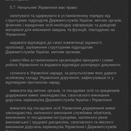
5.7. Начальник Управління має право:
запитувати та одержувати в установленому порядку від
структурних підрозділів Держмитслужби України, митних органів,
фізичних і юридичних осіб необхідну інформацію та довідкові
матеріали для виконання завдань та функцій, покладених на
Управління;
надавати відповідно до своєї компетенції відомості,
пропозиції, зауваження структурним підрозділам
Держмитслужби України, митним органам;
самостійно встановлювати організаційні принципи і схеми
роботи Управління та видавати відповідні розпорядчі документи;
скликати в Управлінні наради, за результатами яких давати
особовому складу Управління доручення, зафіксувавши їх у
відповідних протоколах нарад;
вимагати від митних органів, їх посадових осіб та працівників
додержання вимог законодавства, своєчасного виконання
доручень керівництва Держмитслужби України і Управління;
вимагати від посадових осіб Управління додержання вимог
законодавства, належного виконання службових обов'язків,
визначених їх посадовими інструкціями, належного рівня
виконавської і трудової дисципліни, своєчасного та якісного
виконання доручень керівництва Управління і Держмитслужби