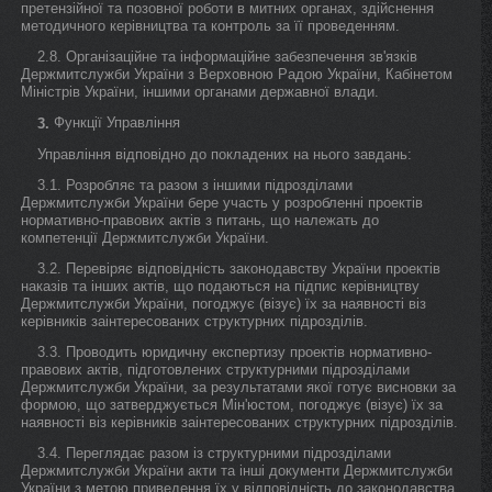
претензійної та позовної роботи в митних органах, здійснення
методичного керівництва та контроль за її проведенням.
2.8. Організаційне та інформаційне забезпечення зв'язків
Держмитслужби України з Верховною Радою України, Кабінетом
Міністрів України, іншими органами державної влади.
Функції Управління
3.
Управління відповідно до покладених на нього завдань:
3.1. Розробляє та разом з іншими підрозділами
Держмитслужби України бере участь у розробленні проектів
нормативно-правових актів з питань, що належать до
компетенції Держмитслужби України.
3.2. Перевіряє відповідність законодавству України проектів
наказів та інших актів, що подаються на підпис керівництву
Держмитслужби України, погоджує (візує) їх за наявності віз
керівників заінтересованих структурних підрозділів.
3.3. Проводить юридичну експертизу проектів нормативно-
правових актів, підготовлених структурними підрозділами
Держмитслужби України, за результатами якої готує висновки за
формою, що затверджується Мін'юстом, погоджує (візує) їх за
наявності віз керівників заінтересованих структурних підрозділів.
3.4. Переглядає разом із структурними підрозділами
Держмитслужби України акти та інші документи Держмитслужби
України з метою приведення їх у відповідність до законодавства.