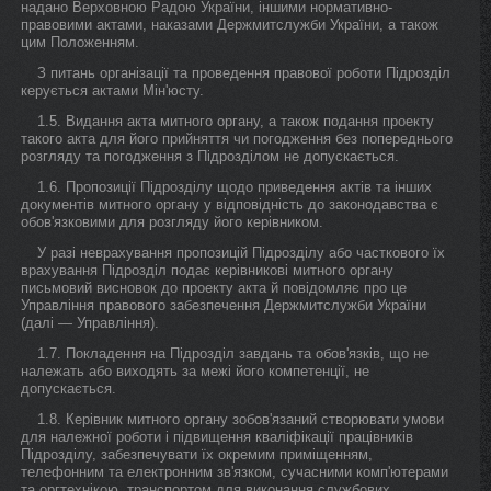
надано Верховною Радою України, іншими нормативно-
правовими актами, наказами Держмитслужби України, а також
цим Положенням.
З питань організації та проведення правової роботи Підрозділ
керується актами Мін'юсту.
1.5. Видання акта митного органу, а також подання проекту
такого акта для його прийняття чи погодження без попереднього
розгляду та погодження з Підрозділом не допускається.
1.6. Пропозиції Підрозділу щодо приведення актів та інших
документів митного органу у відповідність до законодавства є
обов'язковими для розгляду його керівником.
У разі неврахування пропозицій Підрозділу або часткового їх
врахування Підрозділ подає керівникові митного органу
письмовий висновок до проекту акта й повідомляє про це
Управління правового забезпечення Держмитслужби України
(далі — Управління).
1.7. Покладення на Підрозділ завдань та обов'язків, що не
належать або виходять за межі його компетенції, не
допускається.
1.8. Керівник митного органу зобов'язаний створювати умови
для належної роботи і підвищення кваліфікації працівників
Підрозділу, забезпечувати їх окремим приміщенням,
телефонним та електронним зв'язком, сучасними комп'ютерами
та оргтехнікою, транспортом для виконання службових