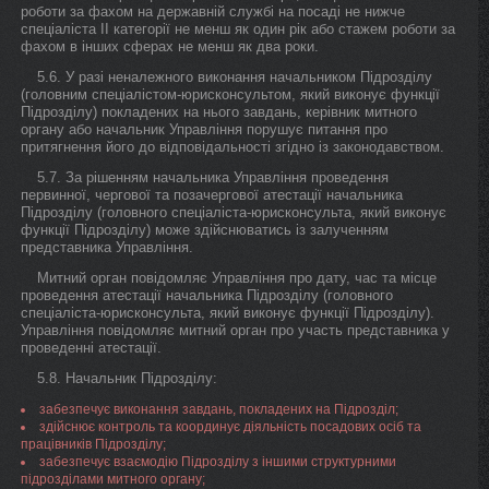
роботи за фахом на державній службі на посаді не нижче
спеціаліста II категорії не менш як один рік або стажем роботи за
фахом в інших сферах не менш як два роки.
5.6. У разі неналежного виконання начальником Підрозділу
(головним спеціалістом-юрисконсультом, який виконує функції
Підрозділу) покладених на нього завдань, керівник митного
органу або начальник Управління порушує питання про
притягнення його до відповідальності згідно із законодавством.
5.7. За рішенням начальника Управління проведення
первинної, чергової та позачергової атестації начальника
Підрозділу (головного спеціаліста-юрисконсульта, який виконує
функції Підрозділу) може здійснюватись із залученням
представника Управління.
Митний орган повідомляє Управління про дату, час та місце
проведення атестації начальника Підрозділу (головного
спеціаліста-юрисконсульта, який виконує функції Підрозділу).
Управління повідомляє митний орган про участь представника у
проведенні атестації.
5.8. Начальник Підрозділу:
забезпечує виконання завдань, покладених на Підрозділ;
здійснює контроль та координує діяльність посадових осіб та
працівників Підрозділу;
забезпечує взаємодію Підрозділу з іншими структурними
підрозділами митного органу;