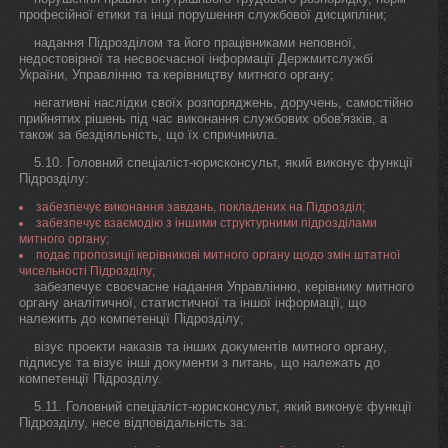
професійної етики та інші порушення службової дисципліни;
надання Підрозділом та його працівниками неповної,
недостовірної та несвоєчасної інформації Держмитслужбі
України, Управлінню та керівництву митного органу;
негативні наслідки своїх розпоряджень, доручень, самостійно
прийнятих рішень під час виконання службових обов'язків, а
також за бездіяльність, що їх спричинила.
5.10. Головний спеціаліст-юрисконсульт, який виконує функції
Підрозділу:
забезпечує виконання завдань, покладених на Підрозділ;
забезпечує взаємодію з іншими структурними підрозділами
митного органу;
подає пропозиції керівникові митного органу щодо змін штатної
чисельності Підрозділу;
забезпечує своєчасне надання Управлінню, керівнику митного
органу аналітичної, статистичної та іншої інформації, що
належить до компетенції Підрозділу;
візує проекти наказів та інших документів митного органу,
підписує та візує інші документи з питань, що належать до
компетенції Підрозділу.
5.11. Головний спеціаліст-юрисконсульт, який виконує функції
Підрозділу, несе відповідальність за: