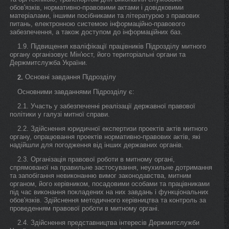
обов'язків, нормативно-правовими актами і довідковими
матеріалами, іншими посібниками та літературою з правових
питань, електронною системою інформаційно-правового
забезпечення, а також доступом до інформаційних баз.
1.9. Підвищення кваліфікації працівників Підрозділу митного
органу організовує Мін'юст, його територіальні органи та
Держмитслужба України.
Основні завдання Підрозділу
2.
Основними завданнями Підрозділу є:
2.1. Участь у забезпеченні реалізації державної правової
політики у галузі митної справи.
2.2. Здійснення юридичної експертизи проектів актів митного
органу, опрацювання проектів нормативно-правових актів, які
надійшли для погодження від інших державних органів.
2.3. Організація правової роботи в митному органі,
спрямованої на правильне застосування, неухильне дотримання
та запобігання невиконанню вимог законодавства, митним
органом, його керівником, посадовими особами та працівниками
під час виконання покладених на них завдань і функціональних
обов'язків. Здійснення методичного керівництва та контроль за
проведенням правової роботи в митному органі.
2.4. Здійснення представництва інтересів Держмитслужби