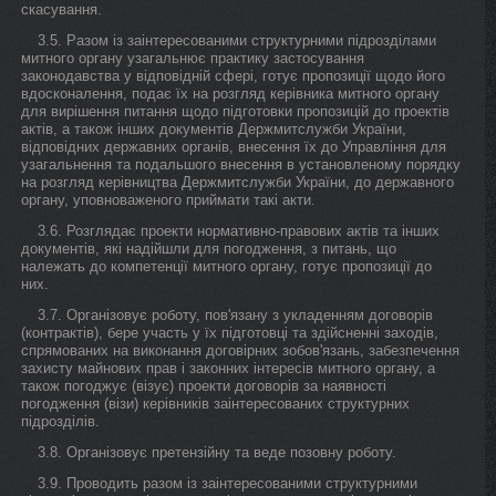
скасування.
3.5. Разом із заінтересованими структурними підрозділами
митного органу узагальнює практику застосування
законодавства у відповідній сфері, готує пропозиції щодо його
вдосконалення, подає їх на розгляд керівника митного органу
для вирішення питання щодо підготовки пропозицій до проектів
актів, а також інших документів Держмитслужби України,
відповідних державних органів, внесення їх до Управління для
узагальнення та подальшого внесення в установленому порядку
на розгляд керівництва Держмитслужби України, до державного
органу, уповноваженого приймати такі акти.
3.6. Розглядає проекти нормативно-правових актів та інших
документів, які надійшли для погодження, з питань, що
належать до компетенції митного органу, готує пропозиції до
них.
3.7. Організовує роботу, пов'язану з укладенням договорів
(контрактів), бере участь у їх підготовці та здійсненні заходів,
спрямованих на виконання договірних зобов'язань, забезпечення
захисту майнових прав і законних інтересів митного органу, а
також погоджує (візує) проекти договорів за наявності
погодження (візи) керівників заінтересованих структурних
підрозділів.
3.8. Організовує претензійну та веде позовну роботу.
3.9. Проводить разом із заінтересованими структурними