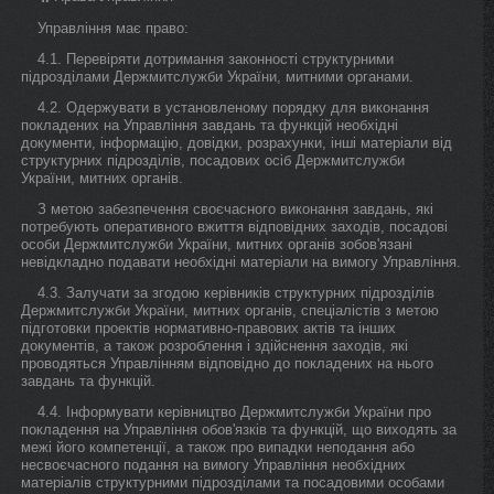
Управління має право:
4.1. Перевіряти дотримання законності структурними
підрозділами Держмитслужби України, митними органами.
4.2. Одержувати в установленому порядку для виконання
покладених на Управління завдань та функцій необхідні
документи, інформацію, довідки, розрахунки, інші матеріали від
структурних підрозділів, посадових осіб Держмитслужби
України, митних органів.
З метою забезпечення своєчасного виконання завдань, які
потребують оперативного вжиття відповідних заходів, посадові
особи Держмитслужби України, митних органів зобов'язані
невідкладно подавати необхідні матеріали на вимогу Управління.
4.3. Залучати за згодою керівників структурних підрозділів
Держмитслужби України, митних органів, спеціалістів з метою
підготовки проектів нормативно-правових актів та інших
документів, а також розроблення і здійснення заходів, які
проводяться Управлінням відповідно до покладених на нього
завдань та функцій.
4.4. Інформувати керівництво Держмитслужби України про
покладення на Управління обов'язків та функцій, що виходять за
межі його компетенції, а також про випадки неподання або
несвоєчасного подання на вимогу Управління необхідних
матеріалів структурними підрозділами та посадовими особами