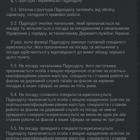
Структура і керівництво Підрозділу
5.
5.1. Штатна структура Підрозділу залежить від обсягу,
характеру, складності правової роботи.
5.2. Підрозділ очолює начальник, який призначається на
посаду та звільняється з посади за погодженням з начальником
Управління у порядку, встановленому Держмитслужбою України.
У разі, коли функції Підрозділу виконує головний спеціаліст-
юрисконсульт, його призначення на посаду та звільнення з
посади здійснюється у відповідності до вимог абзацу першого
цього пункту.
5.3. На посаду начальника Підрозділу, його заступника
призначається особа з вищою юридичною освітою за освітньо-
кваліфікаційним рівнем магістра, спеціаліста і стажем роботи за
фахом на державній службі та/або за фахом на керівних
посадах в інших сферах не менш як п'ять років.
5.4. На посаду головного спеціаліста-юрисконсульта
Підрозділу призначається особа з вищою юридичною освітою за
освітньо-кваліфікаційним рівнем магістра, спеціаліста і стажем
роботи за фахом на державній службі на посаді не нижче
провідного спеціаліста-юрисконсульта не менш як один рік або
стажем роботи за фахом в інших сферах не менш як три роки.
5.5. На посаду провідного спеціаліста-юрисконсульта
Підрозділу призначається особа з вищою юридичною освітою за
освітньо-кваліфікаційним рівнем магістра, спеціаліста і стажем