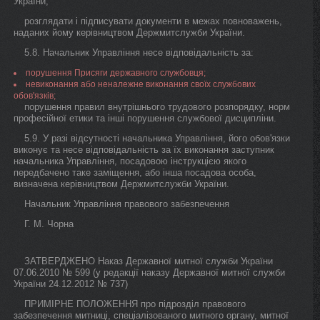
України;
розглядати і підписувати документи в межах повноважень,
наданих йому керівництвом Держмитслужби України.
5.8. Начальник Управління несе відповідальність за:
порушення Присяги державного службовця;
невиконання або неналежне виконання своїх службових
обов'язків;
порушення правил внутрішнього трудового розпорядку, норм
професійної етики та інші порушення службової дисципліни.
5.9. У разі відсутності начальника Управління, його обов'язки
виконує та несе відповідальність за їх виконання заступник
начальника Управління, посадовою інструкцією якого
передбачено таке заміщення, або інша посадова особа,
визначена керівництвом Держмитслужби України.
Начальник Управління правового забезпечення
Г. М. Чорна
ЗАТВЕРДЖЕНО Наказ Державної митної служби України
07.06.2010 № 599 (у редакції наказу Державної митної служби
України 24.12.2012 № 737)
ПРИМІРНЕ ПОЛОЖЕННЯ про підрозділ правового
забезпечення митниці, спеціалізованого митного органу, митної