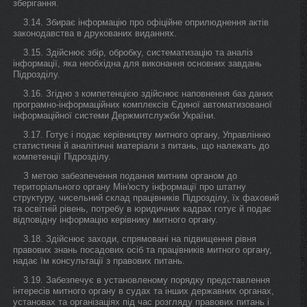
зберігання.
3.14. Збирає інформацію про офіційне оприлюднення актів
законодавства в друкованих виданнях.
3.15. Здійснює збір, обробку, систематизацію та аналіз
інформації, яка необхідна для виконання основних завдань
Підрозділу.
3.16. Згідно з компетенцією здійснює наповнення баз даних
програмно-інформаційних комплексів Єдиної автоматизованої
інформаційної системи Держмитслужби України.
3.17. Готує і подає керівництву митного органу, Управлінню
статистичні й аналітичні матеріали з питань, що належать до
компетенції Підрозділу.
З метою забезпечення подання митним органом до
територіального органу Мін'юсту інформації про штатну
структуру, чисельний склад працівників Підрозділу, їх фаховий
та освітній рівень, потребу в юридичних кадрах готує й подає
відповідну інформацію керівнику митного органу.
3.18. Здійснює заходи, спрямовані на підвищення рівня
правових знань посадових осіб та працівників митного органу,
надає їм консультації з правових питань.
3.19. Забезпечує в установленому порядку представлення
інтересів митного органу в судах та інших державних органах,
установах та організаціях під час розгляду правових питань і