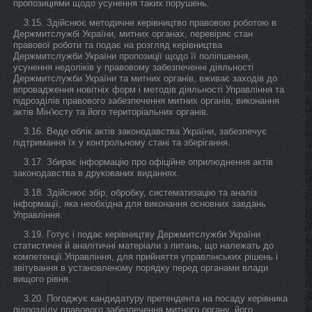
пропозиціями щодо усунення таких порушень.
3.15. Здійснює методичне керівництво правовою роботою в
Держмитслужбі України, митних органах, перевіряє стан
правової роботи та подає на розгляд керівництва
Держмитслужби України пропозиції щодо її поліпшення,
усунення недоліків у правовому забезпеченні діяльності
Держмитслужби України та митних органів, вживає заходів до
впровадження новітніх форм і методів діяльності Управління та
підрозділів правового забезпечення митних органів, виконання
актів Мін'юсту та його територіальних органів.
3.16. Веде облік актів законодавства України, забезпечує
підтримання їх у контрольному стані та зберігання.
3.17. Збирає інформацію про офіційне оприлюднення актів
законодавства в друкованих виданнях.
3.18. Здійснює збір, обробку, систематизацію та аналіз
інформації, яка необхідна для виконання основних завдань
Управління.
3.19. Готує і подає керівництву Держмитслужби України
статистичні й аналітичні матеріали з питань, що належать до
компетенції Управління, для прийняття управлінських рішень і
звітування в установленому порядку перед органами влади
вищого рівня.
3.20. Погоджує кандидатуру претендента на посаду керівника
підрозділу правового забезпечення митного органу, його