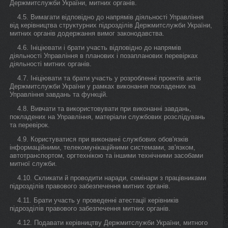
Держмитслужби України, митних органів.
4.5. Вимагати відповідно до напрямів діяльності Управління
від керівництва структурних підрозділів Держмитслужби України,
митних органів додержання вимог законодавства.
4.6. Ініціювати і брати участь відповідно до напрямів
діяльності Управління в планових і позапланових перевірках
діяльності митних органів.
4.7. Ініціювати та брати участь у розробленні проектів актів
Держмитслужби України у рамках виконання покладених на
Управління завдань та функцій.
4.8. Вивчати та використовувати при виконанні завдань,
покладених на Управління, матеріали службових розслідувань
та перевірок.
4.9. Користуватися при виконанні службових обов'язків
інформаційними, телекомунікаційними системами, зв'язком,
автотранспортом, оргтехнікою та іншими технічними засобами
митної служби.
4.10. Скликати й проводити наради, семінари з працівниками
підрозділів правового забезпечення митних органів.
4.11. Брати участь у проведенні атестації керівників
підрозділів правового забезпечення митних органів.
4.12. Подавати керівництву Держмитслужби України, митного