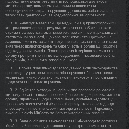
підрозділами аналіз результатів господарської діяльності
митного органу, вивчає умови і причини виникнення
непродуктивних витрат, порушення договірних зобов'язань, а
також стан дебіторської та кредиторської заборгованості.
3.10. Аналізує матеріали, що надійшли від правоохоронних і
контролюючих органів, результати позовної роботи, а також
отримані за результатами перевірок, ревізій, інвентаризацій дані
статистичної звітності, що характеризують стан дотримання
законності митним органом, готує правові висновки за фактами
виявлених правопорушень та бере участь в організації роботи з
відшкодування збитків. Подає пропозиції керівникові митного
органу про притягнення до відповідальності посадових осіб та
працівників, з вини яких заподіяна шкода.
3.11. Сприяє правильному застосуванню актів законодавства
про працю, у разі невиконання або порушення їх вимог подає
керівникові митного органу письмовий висновок з пропозиціями
щодо усунення таких порушень.
3.12. Здійснює методичне керівництво правовою роботою в
митному органі та подає пропозиції на розгляд керівника митного
органу, Управління щодо її поліпшення, усунення недоліків у
правовому забезпеченні діяльності органу, вживає заходів до
впровадження новітніх форм і методів діяльності Підрозділу,
виконання актів Мін'юсту та його територіальних органів.
3.13. Веде облік актів законодавства і міжнародних договорів
України, забезпечує підтримання їх у контрольному стані та