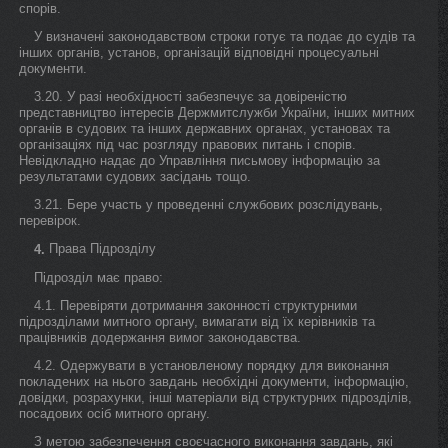
спорів.
У визначені законодавством строки готує та подає до судів та
інших органів, установ, організацій відповідні процесуальні
документи.
3.20. У разі необхідності забезпечує за довіреністю
представництво інтересів Держмитслужби України, інших митних
органів в судових та інших державних органах, установах та
організаціях під час розгляду правових питань і спорів.
Невідкладно надає до Управління письмову інформацію за
результатами судових засідань тощо.
3.21. Бере участь у проведенні службових розслідувань,
перевірок.
Права Підрозділу
4.
Підрозділ має право:
4.1. Перевіряти дотримання законності структурними
підрозділами митного органу, вимагати від їх керівників та
працівників додержання вимог законодавства.
4.2. Одержувати в установленому порядку для виконання
покладених на нього завдань необхідні документи, інформацію,
довідки, розрахунки, інші матеріали від структурних підрозділів,
посадових осіб митного органу.
З метою забезпечення своєчасного виконання завдань, які