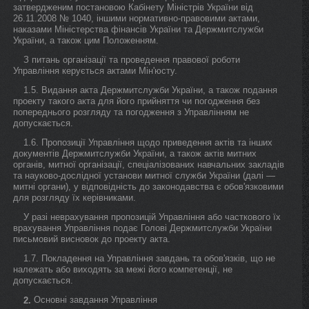
затвердженим постановою Кабінету Міністрів України від
26.11.2008 № 1040, іншими нормативно-правовими актами,
наказами Міністерства фінансів України та Держмитслужби
України, а також цим Положенням.
З питань організації та проведення правової роботи
Управління керується актами Мін'юсту.
1.5. Видання акта Держмитслужби України, а також подання
проекту такого акта для його прийняття чи погодження без
попереднього розгляду та погодження з Управлінням не
допускається.
1.6. Пропозиції Управління щодо приведення актів та інших
документів Держмитслужби України, а також актів митних
органів, митної організації, спеціалізованих навчальних закладів
та науково-дослідної установи митної служби України (далі —
митні органи), у відповідність до законодавства є обов'язковими
для розгляду їх керівниками.
У разі неврахування пропозицій Управління або часткового їх
врахування Управління подає Голові Держмитслужби України
письмовий висновок до проекту акта.
1.7. Покладення на Управління завдань та обов'язків, що не
належать або виходять за межі його компетенції, не
допускається.
Основні завдання Управління
2.