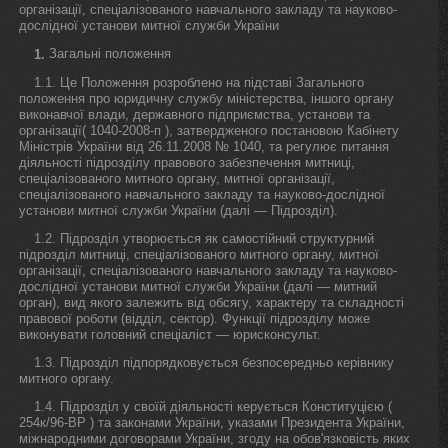
організації, спеціалізованого навчального закладу та науково-
дослідної установи митної служби України
Загальні положення
1.
1.1. Це Положення розроблено на підставі Загального
положення про юридичну службу міністерства, іншого органу
виконавчої влади, державного підприємства, установи та
організації( 1040-2008-п ), затвердженого постановою Кабінету
Міністрів України від 26.11.2008 № 1040, та регулює питання
діяльності підрозділу правового забезпечення митниці,
спеціалізованого митного органу, митної організації,
спеціалізованого навчального закладу та науково-дослідної
установи митної служби України (далі — Підрозділ).
1.2. Підрозділ утворюється як самостійний структурний
підрозділ митниці, спеціалізованого митного органу, митної
організації, спеціалізованого навчального закладу та науково-
дослідної установи митної служби України (далі — митний
орган), вид якого залежить від обсягу, характеру та складності
правової роботи (відділ, сектор). Функції підрозділу може
виконувати головний спеціаліст — юрисконсульт.
1.3. Підрозділ підпорядковується безпосередньо керівнику
митного органу.
1.4. Підрозділ у своїй діяльності керується Конституцією (
254к/96-ВР ) та законами України, указами Президента України,
міжнародними договорами України, згоду на обов'язковість яких