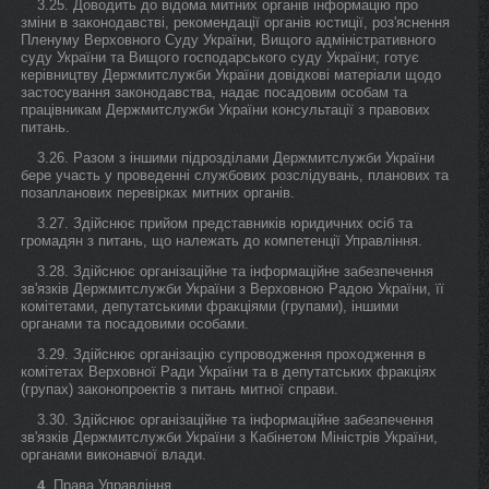
3.25. Доводить до відома митних органів інформацію про
зміни в законодавстві, рекомендації органів юстиції, роз'яснення
Пленуму Верховного Суду України, Вищого адміністративного
суду України та Вищого господарського суду України; готує
керівництву Держмитслужби України довідкові матеріали щодо
застосування законодавства, надає посадовим особам та
працівникам Держмитслужби України консультації з правових
питань.
3.26. Разом з іншими підрозділами Держмитслужби України
бере участь у проведенні службових розслідувань, планових та
позапланових перевірках митних органів.
3.27. Здійснює прийом представників юридичних осіб та
громадян з питань, що належать до компетенції Управління.
3.28. Здійснює організаційне та інформаційне забезпечення
зв'язків Держмитслужби України з Верховною Радою України, її
комітетами, депутатськими фракціями (групами), іншими
органами та посадовими особами.
3.29. Здійснює організацію супроводження проходження в
комітетах Верховної Ради України та в депутатських фракціях
(групах) законопроектів з питань митної справи.
3.30. Здійснює організаційне та інформаційне забезпечення
зв'язків Держмитслужби України з Кабінетом Міністрів України,
органами виконавчої влади.
Права Управління
4.