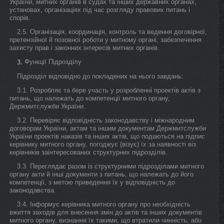
України, митних органів в судах та інших державних органах,
установах, організаціях під час розгляду правових питань і
спорів.
2.5. Організація, координація, контроль та ведення договірної,
претензійної й позовної роботи у митному органі, забезпечення
захисту прав і законних інтересів митних органів.
Функції Підрозділу
3.
Підрозділ відповідно до покладених на нього завдань:
3.1. Розробляє та бере участь у розробленні проектів актів з
питань, що належать до компетенції митного органу,
Держмитслужби України.
3.2. Перевіряє відповідність законодавству і міжнародним
договорам України, актам та іншим документам Держмитслужби
України проектів наказів та інших актів, що подаються на підпис
керівнику митного органу, погоджує (візує) їх за наявності віз
керівників заінтересованих структурних підрозділів.
3.3. Переглядає разом із структурними підрозділами митного
органу акти й інші документи з питань, що належать до його
компетенції, з метою приведення їх у відповідність до
законодавства.
3.4. Інформує керівника митного органу про необхідність
вжиття заходів для внесення змін до актів та інших документів
митного органу, визнання їх такими, що втратили чинність, або