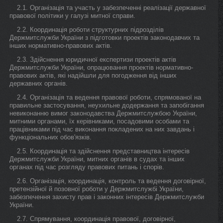
2.1. Організація та участь у забезпеченні реалізації державної
правової політики у галузі митної справи.
2.2. Координація роботи структурних підрозділів
Держмитслужби України з підготовки проектів законодавчих та
інших нормативно-правових актів.
2.3. Здійснення юридичної експертизи проектів актів
Держмитслужби України, опрацювання проектів нормативно-
правових актів, які надійшли для погодження від інших
державних органів.
2.4. Організація та ведення правової роботи, спрямованої на
правильне застосування, неухильне додержання та запобігання
невиконанню вимог законодавства Держмитслужбою України,
митними органами, їх керівниками, посадовими особами та
працівниками під час виконання покладених на них завдань і
функціональних обов'язків.
2.5. Координація та здійснення представництва інтересів
Держмитслужби України, митних органів в судах та інших
органах під час розгляду правових питань і спорів.
2.6. Організація, координація, контроль та ведення договірної,
претензійної й позовної роботи у Держмитслужбі України,
забезпечення захисту прав і законних інтересів Держмитслужби
України.
2.7. Спрямування, координація правової, договірної,