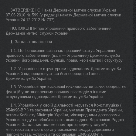
ЗАТВЕРДЖЕНО Наказ Державної митної служби України
07.06.2010 № 599 (у редакції наказу Державної митної служби
України 24.12.2012 № 737)
ПОЛОЖЕННЯ про Управління правового забезпечення
Державної митної служби України
Загальні положення
1.
1.1. Це Положення визначає правовий статус Управління
правового забезпечення (далі — Управління) Держмитслужби
України, його завдання, функції, права, керівництво і структуру.
1.2. Управління є структурним підрозділом Держмитслужби
України й підпорядковується безпосередньо Голові
Держмитслужби України.
1.3. Управління при виконанні покладених на нього завдань та
функцій у встановленому порядку взаємодіє з іншими
структурними підрозділами Держмитслужби України.
1.4. Управління у своїй діяльності керується Конституцією (
254к/96-ВР ) та законами України, указами Президента України,
актами Кабінету Міністрів України, міжнародними договорами
України, згоду на обов'язковість яких надано Верховною Радою
України, Загальним положенням про юридичну службу
міністерства, іншого органу виконавчої влади, державного
підприємства, установи та організації( 1040-2008-п ),