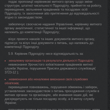
подає пропозиції керівникові митного органу щодо зміни
структури, штатної чисельності Підрозділу, прийняття на роботу,
переведення, звільнення працівників та посадових осіб
Підрозділу, їх заохочення або притягнення до відповідальності
згідно із законодавством;
забезпечує своєчасне надання Управлінню, керівнику митного
органу аналітичної, статистичної та іншої інформації, що
належить до компетенції Підрозділу;
візує проекти наказів та інших документів митного органу,
підписує та візує інші документи з питань, що належать до
компетенції Підрозділу.
5.9. Керівник Підрозділу несе відповідальність за:
неналежну організацію та результати діяльності Підрозділу;
невиконання Урочистого зобов'язання працівників митної
служби України, порушення Присяги державного службовця(
3723-12 );
невиконання або неналежне виконання своїх службових
обов'язків;
перевищення повноважень, порушення обмежень і заборон,
установлених законодавством з питань проходження служби в
митних органах та організаціях, або вчинення інших дій, які
дискредитують не тільки посадову особу, а й митну службу
України;
порушення правил внутрішнього трудового розпорядку, норм