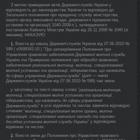
З метою приведення актів Держмитслужби України у
відповідність до законодавства України та відповідно до
Загального положення про юридичну службу міністерства,
іншого органу виконавчої влади, державного підприємства,
установи та організації( 1040-2008-п ), затвердженого
постановою Кабінету Міністрів України від 26.11.2008 № 1040 (зі
змінами), НАКАЗУЮ:
Внести до наказу Держмитслужби України від 07.06.2010 №
1.
599 ( v0599342-10 ) "
Про затвердження Положення про
Управління правового забезпечення Державної митної служби
України та Примірного положення про підрозділ правового
забезпечення регіональної митниці, митниці, спеціалізованої
митної установи та організації, підприємства, що належить
" (далі — наказ
до сфери управління Держмитслужби
Держмитслужби України від 07.06.2010 № 599) такі зміни:
у заголовку та тексті наказу слова "
регіональна митниця,
митниці, спеціалізовані митні установи та організації,
підприємства, що належать до сфери управління
" в усіх відмінках та числах замінити відповідно
Держмитслужби
словами "
митниці, спеціалізовані митні органи, митна
організація, спеціалізовані навчальні заклади та науково-
" у відповідних
дослідна установа митної служби України
відмінках та числах.
Внести зміни до Положення про Управління правового
2.