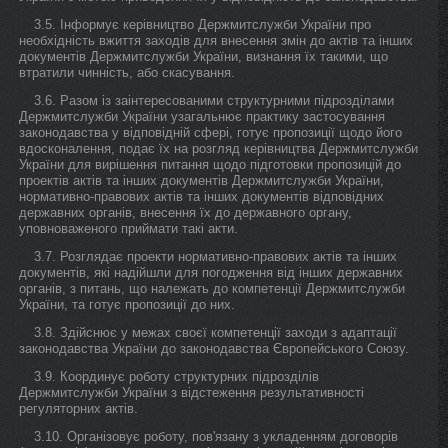
3.5. Інформує керівництво Держмитслужби України про
необхідність вжиття заходів для внесення змін до актів та інших
документів Держмитслужби України, визнання їх такими, що
втратили чинність, або скасування.
3.6. Разом із заінтересованими структурними підрозділами
Держмитслужби України узагальнює практику застосування
законодавства у відповідній сфері, готує пропозиції щодо його
вдосконалення, подає їх на розгляд керівництва Держмитслужби
України для вирішення питання щодо підготовки пропозицій до
проектів актів та інших документів Держмитслужби України,
нормативно-правових актів та інших документів відповідних
державних органів, внесення їх до державного органу,
уповноваженого приймати такі акти.
3.7. Розглядає проекти нормативно-правових актів та інших
документів, які надійшли для погодження від інших державних
органів, з питань, що належать до компетенції Держмитслужби
України, та готує пропозиції до них.
3.8. Здійснює у межах своєї компетенції заходи з адаптації
законодавства України до законодавства Європейського Союзу.
3.9. Координує роботу структурних підрозділів
Держмитслужби України з відстеження результативності
регуляторних актів.
3.10. Організовує роботу, пов'язану з укладенням договорів