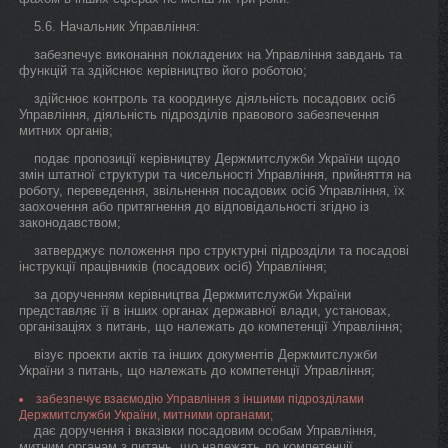
5.6. Начальник Управління:
забезпечує виконання покладених на Управління завдань та
функцій та здійснює керівництво його роботою;
здійснює контроль та координує діяльність посадових осіб
Управління, діяльність підрозділів правового забезпечення
митних органів;
подає пропозиції керівництву Держмитслужби України щодо
змін штатної структури та чисельності Управління, прийняття на
роботу, переведення, звільнення посадових осіб Управління, їх
заохочення або притягнення до відповідальності згідно із
законодавством;
затверджує положення про структурні підрозділи та посадові
інструкції працівників (посадових осіб) Управління;
за дорученням керівництва Держмитслужби України
представляє її в інших органах державної влади, установах,
організаціях з питань, що належать до компетенції Управління;
візує проекти актів та інших документів Держмитслужби
України з питань, що належать до компетенції Управління;
забезпечує взаємодію Управління з іншими підрозділами
Держмитслужби України, митними органами;
дає доручення і вказівки посадовим особам Управління,
митним органам з питань, що належать до компетенції