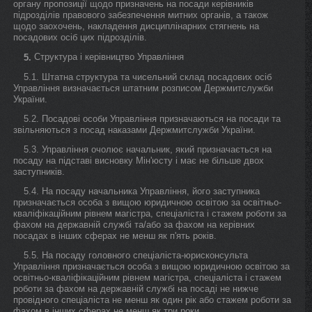
органу пропозиції щодо призначень на посади керівників
підрозділів правового забезпечення митних органів, а також
щодо заохочень, накладення дисциплінарних стягнень на
посадових осіб цих підрозділів.
Структура і керівництво Управління
5.
5.1. Штатна структура та чисельний склад посадових осіб
Управління визначається штатним розписом Держмитслужби
України.
5.2. Посадові особи Управління призначаються на посади та
звільняються з посад наказами Держмитслужби України.
5.3. Управління очолює начальник, який призначається на
посаду на підставі висновку Мін'юсту і має не більше двох
заступників.
5.4. На посаду начальника Управління, його заступника
призначається особа з вищою юридичною освітою за освітньо-
кваліфікаційним рівнем магістра, спеціаліста і стажем роботи за
фахом на державній службі та/або за фахом на керівних
посадах в інших сферах не менш як п'ять років.
5.5. На посаду головного спеціаліста-юрисконсульта
Управління призначається особа з вищою юридичною освітою за
освітньо-кваліфікаційним рівнем магістра, спеціаліста і стажем
роботи за фахом на державній службі на посаді не нижче
провідного спеціаліста не менш як один рік або стажем роботи за
фахом в інших сферах не менш як три роки.