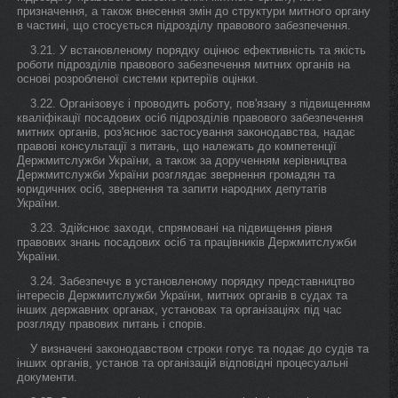
призначення, а також внесення змін до структури митного органу
в частині, що стосується підрозділу правового забезпечення.
3.21. У встановленому порядку оцінює ефективність та якість
роботи підрозділів правового забезпечення митних органів на
основі розробленої системи критеріїв оцінки.
3.22. Організовує і проводить роботу, пов'язану з підвищенням
кваліфікації посадових осіб підрозділів правового забезпечення
митних органів, роз'яснює застосування законодавства, надає
правові консультації з питань, що належать до компетенції
Держмитслужби України, а також за дорученням керівництва
Держмитслужби України розглядає звернення громадян та
юридичних осіб, звернення та запити народних депутатів
України.
3.23. Здійснює заходи, спрямовані на підвищення рівня
правових знань посадових осіб та працівників Держмитслужби
України.
3.24. Забезпечує в установленому порядку представництво
інтересів Держмитслужби України, митних органів в судах та
інших державних органах, установах та організаціях під час
розгляду правових питань і спорів.
У визначені законодавством строки готує та подає до судів та
інших органів, установ та організацій відповідні процесуальні
документи.