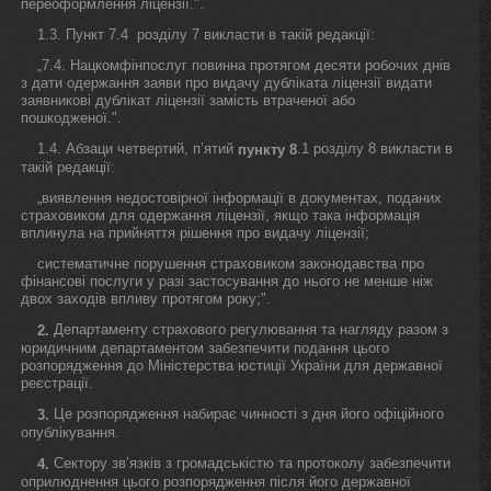
переоформлення ліцензії.".
1.3. Пункт 7.4 розділу 7 викласти в такій редакції:
„7.4. Нацкомфінпослуг повинна протягом десяти робочих днів
з дати одержання заяви про видачу дубліката ліцензії видати
заявникові дублікат ліцензії замість втраченої або
пошкодженої.".
1.4. Абзаци четвертий, п’ятий
.1 розділу 8 викласти в
пункту 8
такій редакції:
„виявлення недостовірної інформації в документах, поданих
страховиком для одержання ліцензії, якщо така інформація
вплинула на прийняття рішення про видачу ліцензії;
систематичне порушення страховиком законодавства про
фінансові послуги у разі застосування до нього не менше ніж
двох заходів впливу протягом року;".
Департаменту страхового регулювання та нагляду разом з
2.
юридичним департаментом забезпечити подання цього
розпорядження до Міністерства юстиції України для державної
реєстрації.
Це розпорядження набирає чинності з дня його офіційного
3.
опублікування.
Сектору зв’язків з громадськістю та протоколу забезпечити
4.
оприлюднення цього розпорядження після його державної