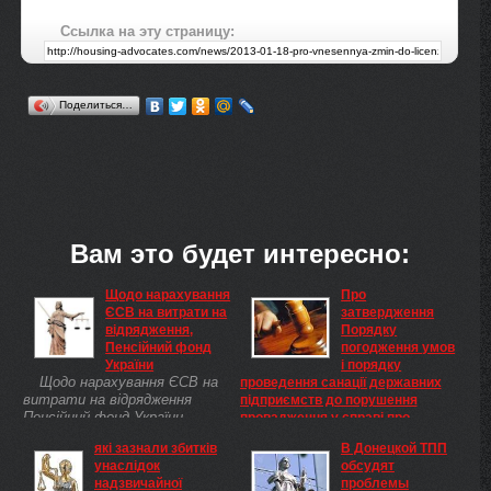
Ссылка на эту страницу:
Поделиться…
Вам это будет интересно:
Щодо нарахування
Про
ЄСВ на витрати на
затвердження
відрядження,
Порядку
Пенсійний фонд
погодження умов
України
і порядку
Щодо нарахування ЄСВ на
проведення санації державних
витрати на відрядження
підприємств до порушення
Пенсійний фонд України
провадження у справі про
розглянув лист щодо
банкрутство за рахунок
які зазнали збитків
В Донецкой ТПП
нарахування єдиного внеску на
небюджетних джерел
унаслідок
обсудят
загальнообов'язкове державне
фінансування, Кабінет Міністрів
надзвичайної
проблемы
соціальне страхування і
України