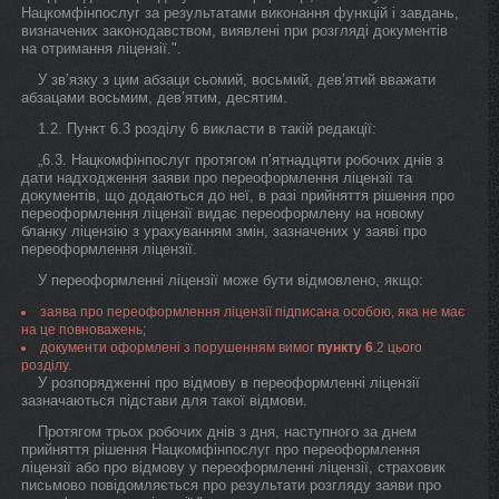
Нацкомфінпослуг за результатами виконання функцій і завдань,
визначених законодавством, виявлені при розгляді документів
на отримання ліцензії.".
У зв’язку з цим абзаци сьомий, восьмий, дев’ятий вважати
абзацами восьмим, дев’ятим, десятим.
1.2. Пункт 6.3 розділу 6 викласти в такій редакції:
„6.3. Нацкомфінпослуг протягом п’ятнадцяти робочих днів з
дати надходження заяви про переоформлення ліцензії та
документів, що додаються до неї, в разі прийняття рішення про
переоформлення ліцензії видає переоформлену на новому
бланку ліцензію з урахуванням змін, зазначених у заяві про
переоформлення ліцензії.
У переоформленні ліцензії може бути відмовлено, якщо:
заява про переоформлення ліцензії підписана особою, яка не має
на це повноважень;
документи оформлені з порушенням вимог
пункту 6
.2 цього
розділу.
У розпорядженні про відмову в переоформленні ліцензії
зазначаються підстави для такої відмови.
Протягом трьох робочих днів з дня, наступного за днем
прийняття рішення Нацкомфінпослуг про переоформлення
ліцензії або про відмову у переоформленні ліцензії, страховик
письмово повідомляється про результати розгляду заяви про