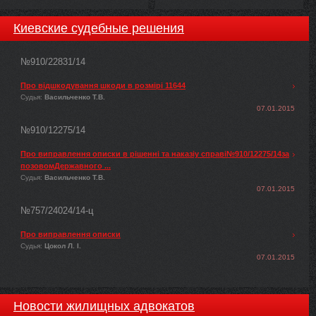
Киевские судебные решения
№910/22831/14
Про відшкодування шкоди в розмірі 11644
Судья:
Васильченко Т.В.
07.01.2015
№910/12275/14
Про виправлення описки в рішенні та наказіу справі№910/12275/14за
позовомДержавного ...
Судья:
Васильченко Т.В.
07.01.2015
№757/24024/14-ц
Про виправлення описки
Судья:
Цокол Л. І.
07.01.2015
Новости жилищных адвокатов