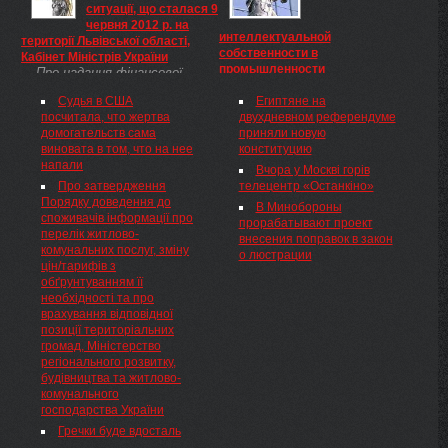
ситуації, що сталася 9
повідомляє.
Порядок визначає процедуру
червня 2012 р. на
погодження суб’єктом
интеллектуальной
території Львівської області,
управління об’єктами
собственности в
Кабінет Міністрів України
державної власності, який
промышленности
Про надання фінансової
здійснює повноваження з
27 сентября с. г. в
допомоги
управління майном державного
конференц-зале Донецкой
Судья в США
Египтяне на
сільськогосподарським
підприємства - боржника, умов
торгово-промышленной
посчитала, что жертва
двухдневном референдуме
підприємствам, які зазнали
і порядку проведення ...
палаты (г. Донецк, пр.
домогательств сама
приняли новую
збитків унаслідок надзвичайної
Киевский, 87) пройдет
виновата в том, что на нее
конституцию
ситуації, що сталася 9 червня
конференция на тему
напали
2012 р. на території Львівської
Вчора у Москві горів
«Защита права
області
Про затвердження
телецентр «Останкіно»
интеллектуальной
Порядку доведення до
В Минобороны
собственности и
споживачів інформації про
прорабатывают проект
противодействие ...
перелік житлово-
внесения поправок в закон
комунальних послуг, зміну
о люстрации
цін/тарифів з
обґрунтуванням її
необхідності та про
врахування відповідної
позиції територіальних
громад, Міністерство
регіонального розвитку,
будівництва та житлово-
комунального
господарства України
Гречки буде вдосталь