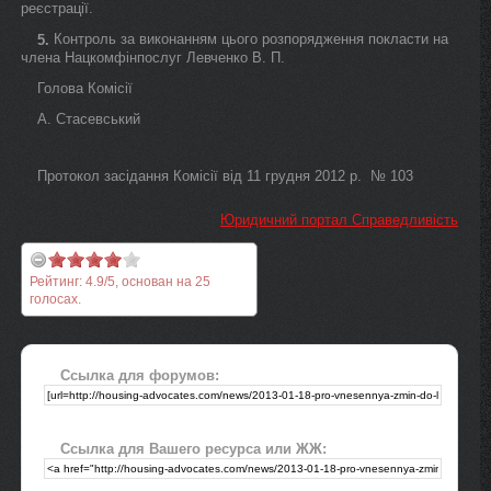
реєстрації.
Контроль за виконанням цього розпорядження покласти на
5.
члена Нацкомфінпослуг Левченко В. П.
Голова Комісії
А. Стасевський
Протокол засідання Комісії від 11 грудня 2012 р. № 103
Юридичний портал Справедливість
Рейтинг:
4.9
/
5
, основан на
25
голосах.
Ссылка для форумов:
Ссылка для Вашего ресурса или ЖЖ: