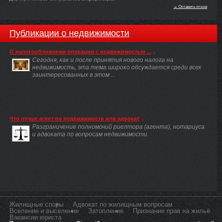
→ Оставить отзыв
Публикации о недвижимости
О налогообложении операции с недвижимостью ...
Сегодня, как и после принятия нового налога на
недвижимость, эта тема широко обсуждается среди всех
заинтересованных в этом ...
Что лучше агент по недвижимости или адвокат
Разграничение полномочий риелтора (агента), нотариуса
и адвоката по вопросам недвижимости.
Жилищные споры
Адвокат по жилищным вопросам
Вселение и выселение
Затопление
Признание прав на жильё
Вакансии юриста