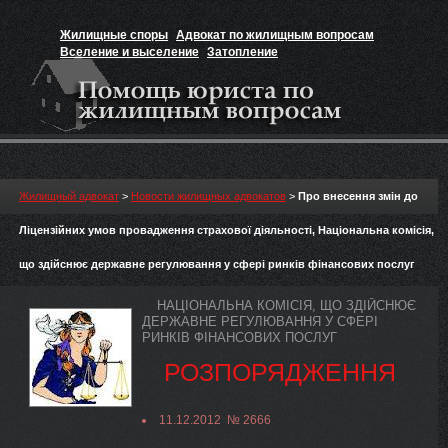
Жилищные споры
Адвокат по жилищным вопросам
Вселение и выселение
Затопление
Признание прав на жильё
Вакансии юриста
Жилищный адвокат
>
Новости жилищных адвокатов
>
Про внесення змін до
Ліцензійних умов провадження страхової діяльності, Національна комісія,
що здійснює державне регулювання у сфері ринків фінансових послуг
НАЦІОНАЛЬНА КОМІСІЯ, ЩО ЗДІЙСНЮЄ
ДЕРЖАВНЕ РЕГУЛЮВАННЯ У СФЕРІ
РИНКІВ ФІНАНСОВИХ ПОСЛУГ
РОЗПОРЯДЖЕННЯ
11.12.2012 № 2666