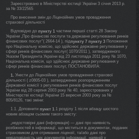
Зареєстровано в Міністерстві юстиції України 3 січня 2013 р.
за № 33/22565
Про внесення змін до Ліцензійних умов провадження
страхової діяльності
Відповідно до
частини першої статті 28 Закону
пункту 1
України „Про фінансові послуги та державне регулювання ринків
фінансових послуг"( 2664-14 ), під
Положення
пункту 7
пункту 3
про Національну комісію, що здійснює державне регулювання у
сфері ринків фінансових послуг( 1070/2011 ), затвердженого
Указом Президента України від 23 листопада 2011 року № 1070,
Національна комісія, що здійснює державне регулювання у
сфері ринків фінансових послуг, ПОСТАНОВИЛА:
Унести до Ліцензійних умов провадження страхової
1.
діяльності ( z0805-03 ), затверджених розпорядженням
Державної комісії з регулювання ринків фінансових послуг
України від 28 серпня 2003 року № 40, зареєстрованих у
Міністерстві юстиції України 15 вересня 2003 року за №
805/8126, такі зміни:
1.1. Доповнити
.1 розділу 1 після абзацу шостого
пункт 1
новим абзацом сьомим такого змісту:
„недостовірні дані (інформація) — дані про наявність
розбіжностей в інформації, що міститься в документах, поданих
страховиком для отримання ліцензії, та/або дані про
невідповідність цих документів інформації, наявній у