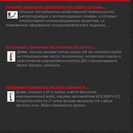
Упрощено таможенное оформление для товаров, которые ...
Отныне для субъектов хозяйственной деятельности,
импортирующих и экспортирующих товары, в которых
отсутствуют озоноразрушающие вещества, их
таможенное оформление осуществляется без лицензии. ...
На Черкащині працівники ДАІ затримали автомобіль ...
Днями, близько восьмої години ранку, під час несення служби
на стаціонарному посту Золотоноша, інспектори взводу із
забезпечення супроводження відділу ДАІ з обслуговування
міста Черкаси, зупинили ...
На Київщині нетверезий водій збив пішоходів та ...
Днями, близько о 20-й годині, в місті Васильків,
невстановлений водій, керуючи автомобілем МОСКВИЧ 412,
допустив наїзд на 27-річну місцеву мешканку та з місця
пригоди зник. Жінка переходила проїзну ...