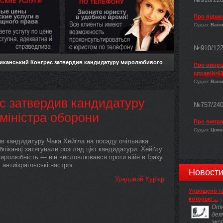
Про відшк
Судья:
Васи
№910/12
иканський Конгрес затвердив кандидатуру миролюбивого
Про виправ
справі№91
Судья:
Васи
с затвердив кандидатуру
№757/24
міністра оборони
Про випра
Судья:
Цокол
ив кандидатуру Чака Хейґла на посаду очільника
бліканці затягували розгляд цієї кандидатури. Хейґлу
иролюбність — він висловлювався проти війн в Іраку
 антиізраїльські настрої.
Новост
Урядовий Кур'єр
Упрощено т
которые ...
Отн
дея
экс