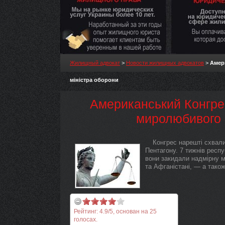
Жилищный адвокат
>
Новости жилищных адвокатов
>
Амер
міністра оборони
Американський Конгре
миролюбивого 
Конгрес нарешті схвал
Пентагону. 7 тижнів респу
вони закидали надмірну м
та Афганістані, — а також
Рейтинг:
4.9
/
5
, основан на
25
голосах.