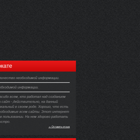
кате
личество необходимой информации.
еобходимой информации.
асибо всем, кто работал над созданием
 сайт -,действительно, на данный
икальный в своем роде. Хорошо, что есть
еобходимые всем сайты. Этот интернет
в пользовании. На нем здорово работать
ыстро.
→ Оставить отзыв