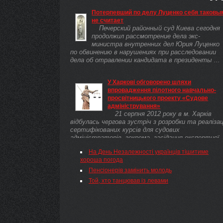
Потерпевший по делу Луценко себя таковы
не считает
Печерский районный суд Киева сегодня
продолжил рассмотрение дела экс-
министра внутренних дел Юрия Луценко
по обвинению в нарушениях при расследовании
дела об отравлении кандидата в президенты ...
У Харкові обговорено шляхи
впровадження пілотного навчально-
просвітницького проекту «Судове
адміністрування»
21 серпня 2012 року в м. Харків
відбулась чергова зустріч з розробки та реалізац
сертифікованих курсів для судових
адміністраторів, зокрема, засідання експертної
ради з реалізації та ...
На День Незалежності українців тішитиме
хороша погода
Пенсіонерів замінить молодь
Той, хто танцював із левами