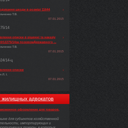
одування шкоди в розмірі 11644
льченко Т.В.
07.01.2015
275/14
лення описки в рішенні та наказіу
0/12275/14за позовомДержавного ...
льченко Т.В.
07.01.2015
024/14-ц
влення описки
 Л. І.
07.01.2015
и жилищных адвокатов
аможенное оформление для товаров,
ыне для субъектов хозяйственной
тельности, импортирующих и
портирующих товары, в которых