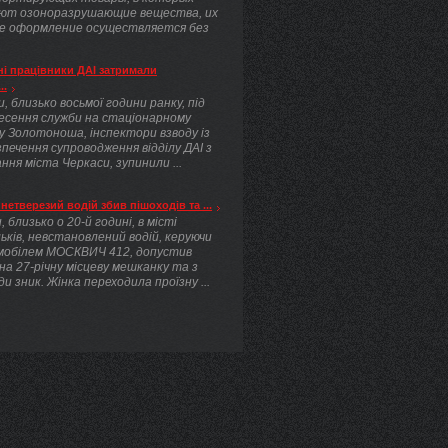
ют озоноразрушающие вещества, их
е оформление осуществляется без
.
і працівники ДАІ затримали
..
, близько восьмої години ранку, під
несення служби на стаціонарному
у Золотоноша, інспектори взводу із
печення супроводження відділу ДАІ з
ння міста Черкаси, зупинили ...
нетверезий водій збив пішоходів та ...
, близько о 20-й годині, в місті
ьків, невстановлений водій, керуючи
мобілем МОСКВИЧ 412, допустив
 на 27-річну місцеву мешканку та з
ди зник. Жінка переходила проїзну ...