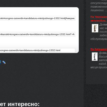
отсутству
таможенно
лицензии. ..
На Черкащин
автомобіль .
Днями
час 
пост
забез
обслуговува
На Київщині 
Днями
Васил
авто
наїзд
місця приго
ет интересно: