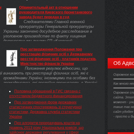
м
Обвинительный акт в отношении
руководителя Киевского бронетанкового
завода будет передан в суд
Следователями Главной военной
прокуратуры Генеральной прокуратуры
Украины закончено досудебное расследование в
уголовном производстве по факту хищения
должностными лицами ГП «Киевский
бронетанковый ...
Про затвердження Положення про
реєстрацію фізичних осіб у Державному
реєстрі фізичних осіб - платників податків,
Об Адво
Міністерство фінансів України
Положення регулює відносини, що
ії
виникають при реєстрації фізичних осіб, які є
Огромное ко
громадянами України; іноземцями та особами без
громадянства, які постійно проживають в Україні;
Как много н
іноземцями та особами ...
Половина обращений в ГИС связана с
Огромное сп
отсутствием бюджетного финансирования
сайта. Этот
Про затвердження форм державних
момент - ун
статистичних спостережень зі структурної
такие так н
статистики, Державна служба статистики
сайт удобен 
України
- просто и б
Про алгоритм перерахувань коштів на
травень 2013 року, Національна комісія, що
здійснює державне регулювання у сфері