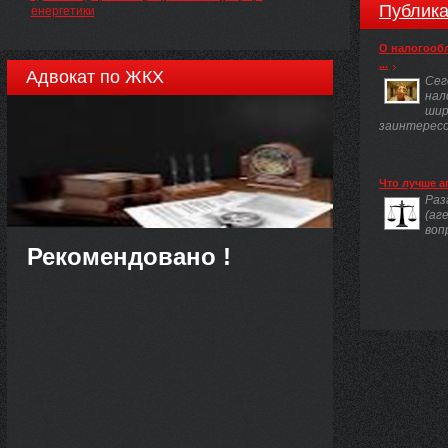
Публика
енергетики
О налогооб
...
Адвокат по ЖКХ
Сег
нал
шир
заинтересов
Что лучше а
Раз
(аг
воп
Рекомендовано !