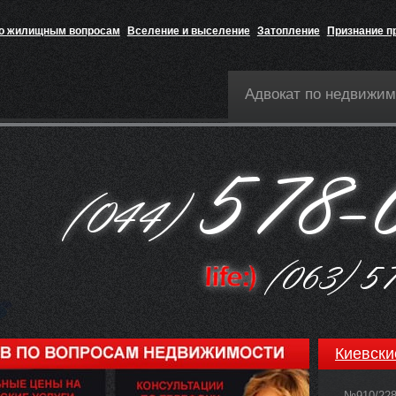
по жилищным вопросам
Вселение и выселение
Затопление
Признание п
Адвокат по недвижим
Киевски
№910/22