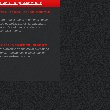
ции о недвижимости
ложении операции с недвижимостью
одня, как и после принятия нового
ога на недвижимость, эта тема
око обсуждается среди всех
анных в этом ...
гент по недвижимости или адвокат
граничение полномочий риелтора
ента), нотариуса и адвоката по
росам недвижимости.