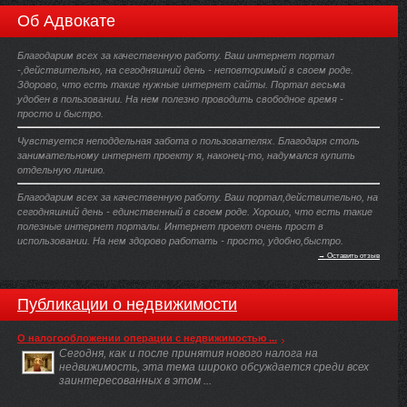
Об Адвокате
Благодарим всех за качественную работу. Ваш интернет портал
-,действительно, на сегодняшний день - неповторимый в своем роде.
Здорово, что есть такие нужные интернет сайты. Портал весьма
удобен в пользовании. На нем полезно проводить свободное время -
просто и быстро.
Чувствуется неподдельная забота о пользователях. Благодаря столь
занимательному интернет проекту я, наконец-то, надумался купить
отдельную линию.
Благодарим всех за качественную работу. Ваш портал,действительно, на
сегодняшний день - единственный в своем роде. Хорошо, что есть такие
полезные интернет порталы. Интернет проект очень прост в
использовании. На нем здорово работать - просто, удобно,быстро.
→ Оставить отзыв
Публикации о недвижимости
О налогообложении операции с недвижимостью ...
Сегодня, как и после принятия нового налога на
недвижимость, эта тема широко обсуждается среди всех
заинтересованных в этом ...