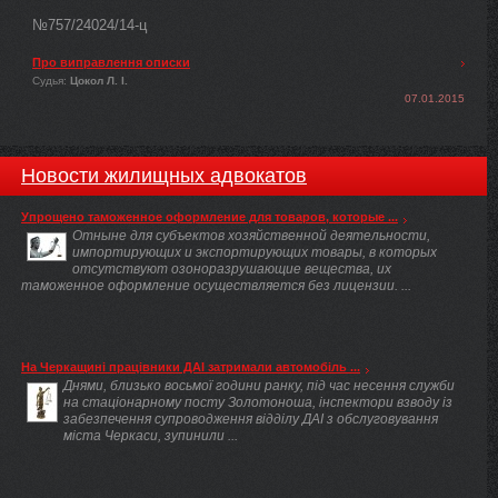
№757/24024/14-ц
Про виправлення описки
Судья:
Цокол Л. І.
07.01.2015
Новости жилищных адвокатов
Упрощено таможенное оформление для товаров, которые ...
Отныне для субъектов хозяйственной деятельности,
импортирующих и экспортирующих товары, в которых
отсутствуют озоноразрушающие вещества, их
таможенное оформление осуществляется без лицензии. ...
На Черкащині працівники ДАІ затримали автомобіль ...
Днями, близько восьмої години ранку, під час несення служби
на стаціонарному посту Золотоноша, інспектори взводу із
забезпечення супроводження відділу ДАІ з обслуговування
міста Черкаси, зупинили ...