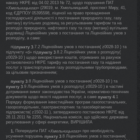
наказу НКРЕ від 04.02.2013 № 72, щодо порушення ПАТ
«
» (29019, м. Хмельницький, проспект Миру, 41,
Хмельницькгаз
код ЄДРПОУ 05395598, ліцензії на право провадження
господарської діяльності з постачання природного газу, газу
(метану) вугільних родовищ за регульованим тарифом та на
розподіл природного, нафтового газу та газу (метану) вугільних
родовищ) Ліцензійних умов з постачання та Ліцензійних умов з
розподілу, а саме:
під
.7.2 Ліцензійних умов з постачання( z0028-10 ) та
пункту 3
підпункту «
» під
.8.2 Ліцензійних умов з розподілу(
б
пункту 3
z0029-10 ) щодо використання коштів, отриманих за рахунок
установленого НКРЕ тарифу на постачання газу та надання
послуг з транспортування газу розподільними трубопроводами,
за цільовим призначенням;
.8 Ліцензійних умов з постачання( z0028-10 ) та
пункту 3
.9 Ліцензійних умов з розподілу( z0029-10 ) в частині
пункту 3
дотримання вимог законодавства України, нормативно-технічних
документів щодо якості надання послуг, а саме
.1
пункту 4
Порядку формування інвестиційних програм газопостачальних,
газорозподільних, газотранспортних та газозберігаючих
підприємств( z1502-11 ), затвердженого постановою НКРЕ від
28.11.2011 № 2255, Національна комісія, що здійснює державне
регулювання у сфері енергетики, ВИРІШИЛА
Попередити ПАТ «
» про необхідність
1.
Хмельницькгаз
усунення порушень
.8 Ліцензійних умов з постачання(
пункту 3