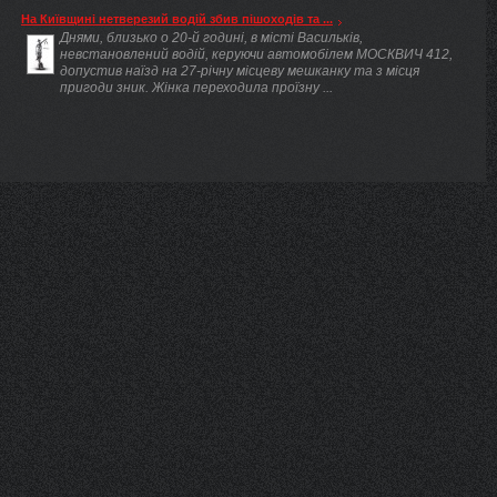
На Київщині нетверезий водій збив пішоходів та ...
Днями, близько о 20-й годині, в місті Васильків,
невстановлений водій, керуючи автомобілем МОСКВИЧ 412,
допустив наїзд на 27-річну місцеву мешканку та з місця
пригоди зник. Жінка переходила проїзну ...