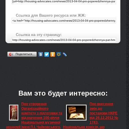
Ссылка для Вашего ресурса или ЖЖ:
Ссылка на эту страницу:
Поделиться…
Вам это будет интересно:
Про утворення
Про внесення
Організаційного
змін до
комітету з підготовки та
постанови НКРЕ
відзначення 100-річчя
від 26.12.2012 №
Національної музичної
1783,
академії імені П.І. Чайковського,
Національна комісія, що