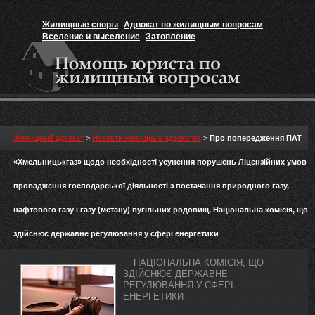
Жилищные споры
Адвокат по жилищным вопросам
Вселение и выселение
Затопление
Признание прав на жильё
Вакансии юриста
Жилищный адвокат
>
Новости жилищных адвокатов
>
Про попередження ПАТ
«Хмельницькгаз» щодо необхідності усунення порушень Ліцензійних умов
провадження господарської діяльності з постачання природного газу,
нафтового газу і газу (метану) вугільних родовищ, Національна комісія, що
здійснює державне регулювання у сфері енергетики
НАЦІОНАЛЬНА КОМІСІЯ, ЩО
ЗДІЙСНЮЄ ДЕРЖАВНЕ
РЕГУЛЮВАННЯ У СФЕРІ
ЕНЕРГЕТИКИ