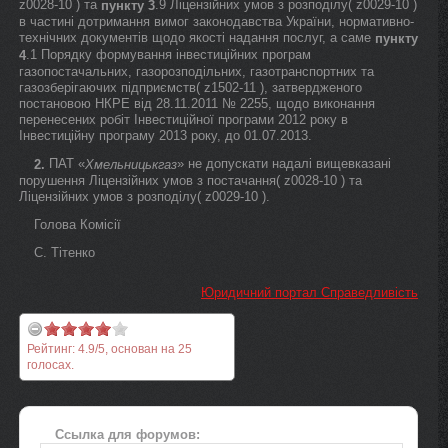
z0028-10 ) та
.9 Ліцензійних умов з розподілу( z0029-10 )
пункту 3
в частині дотримання вимог законодавства України, нормативно-
технічних документів щодо якості надання послуг, а саме
пункту
.1 Порядку формування інвестиційних програм
4
газопостачальних, газорозподільних, газотранспортних та
газозберігаючих підприємств( z1502-11 ), затвердженого
постановою НКРЕ від 28.11.2011 № 2255, щодо виконання
перенесених робіт Інвестиційної програми 2012 року в
Інвестиційну програму 2013 року, до 01.07.2013.
ПАТ «
» не допускати надалі вищевказані
2.
Хмельницькгаз
порушення Ліцензійних умов з постачання( z0028-10 ) та
Ліцензійних умов з розподілу( z0029-10 ).
Голова Комісії
С. Тітенко
Юридичний портал Справедливість
Рейтинг:
4.9
/
5
, основан на
25
голосах.
Ссылка для форумов: