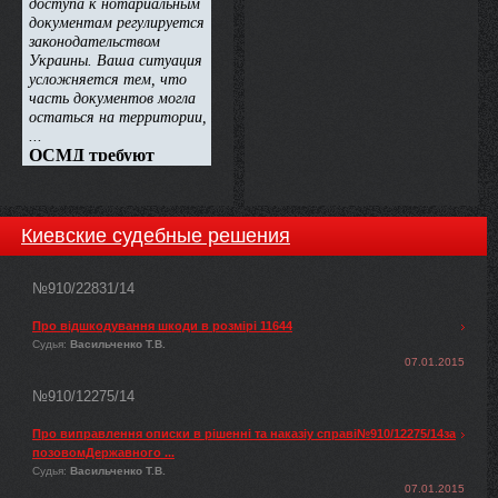
Киевские судебные решения
№910/22831/14
Про відшкодування шкоди в розмірі 11644
Судья:
Васильченко Т.В.
07.01.2015
№910/12275/14
Про виправлення описки в рішенні та наказіу справі№910/12275/14за
позовомДержавного ...
Судья:
Васильченко Т.В.
07.01.2015