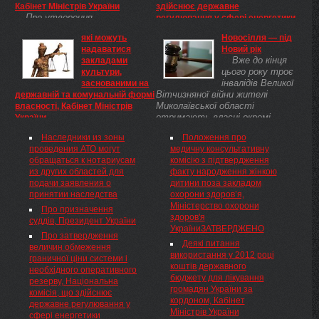
Кабінет Міністрів України
здійснює державне
Про утворення
регулювання у сфері енергетики
Організаційного комітету з
Про внесення змін до
які можуть
Новосілля — під
підготовки та відзначення 100-
постанови НКРЕ від 26.12.2012
надаватися
Новий рік
річчя Національної музичної
№ 1783 Відповідно до Закону
Вже до кінця
закладами
академії імені П.І. Чайковського
України „Про
цього року троє
культури,
Утворити Організаційний
електроенергетику" ( 575/97-
інвалідів Великої
заснованими на
комітет з підготовки та
ВР ), Указу Президента України
Вітчизняної війни жителі
державній та комунальній формі
відзначення 100-річчя
від 23 листопада 2011 року №
Миколаївської області
власності, Кабінет Міністрів
Національної музичної академії
1059( 1059/2011 ) „Про
отримають власні окремі
України
імені П.І. Чайковського у складі
Національну комісію, що
Про внесення зміни до
квартири. Рішення про їх
згідно з додатком.
здійснює державне
Наследники из зоны
Положення про
переліку платних послуг, які
виділення було прийнято на
регулювання у сфері
проведения АТО могут
медичну консультативну
можуть надаватися закладами
підставі постанови КМУ ...
енергетики" Національна
обращаться к нотариусам
комісію з підтвердження
культури, заснованими на
комісія, що здійснює державне
из других областей для
факту народження жінкою
державній та комунальній
регулювання у сфері
подачи заявления о
дитини поза закладом
формі власності Кабінет
енергетики, ПОСТАНОВЛЯЄ:
принятии наследства
охорони здоров’я,
Міністрів України постановляє:
Міністерство охорони
Про призначення
здоров'я
суддів, Президент України
УкраїниЗАТВЕРДЖЕНО
Про затвердження
Деякі питання
величин обмеження
використання у 2012 році
граничної ціни системи і
коштів державного
необхідного оперативного
бюджету для лікування
резерву, Національна
громадян України за
комісія, що здійснює
кордоном, Кабінет
державне регулювання у
Міністрів України
сфері енергетики