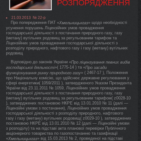
РОЗПОРЯДЖЕННЯ
21.03.2013 № 22-р
Про попередження ПАТ «
» щодо необхідності
Хмельницькгаз
усунення порушень Ліцензійних умов провадження
господарської діяльності з постачання природного газу, газу
(метану) вугільних родовищ за регульованим тарифом та
Ліцензійних умов провадження господарської діяльності з
розподілу природного, нафтового газу і газу (метану) вугільних
родовищ
Відповідно до законів України «
Про ліцензування певних видів
»( 1775-14 ) та «
господарської діяльності
Про засади
» ( 2467-17 ), Положення
функціонування ринку природного газу
про Національну комісію, що здійснює державне регулювання у
сфері енергетики( 1059/2011 ), затвердженого Указом Президента
України від 23.11.2011 № 1059, Ліцензійних умов провадження
господарської діяльності з постачання природного газу, газу
(метану) вугільних родовищ за регульованим тарифом( z0028-10
), затверджених постановою НКРЕ від 13.01.2010 № 11 (далі —
Ліцензійні умови з постачання), Ліцензійних умов провадження
господарської діяльності з розподілу природного, нафтового
газу і газу (метану) вугільних родовищ( z0029-10 ), затверджених
постановою НКРЕ від 13.01.2010 № 12 (далі — Ліцензійні умови
з розподілу) та на підставі акта планової перевірки Публічного
акціонерного товариства по газопостачанню та газифікації
«
» від 15.03.2013 № 2, проведеної на підставі
Хмельницькгаз