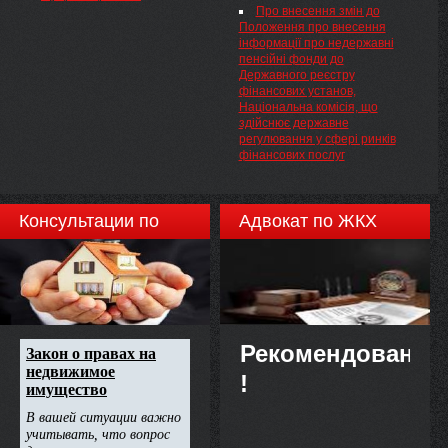
Про внесення змін до
Положення про внесення
інформації про недержавні
пенсійні фонди до
Державного реєстру
фінансових установ,
Національна комісія, що
здійснює державне
регулювання у сфері ринків
фінансових послуг
Консультации по
Адвокат по ЖКХ
недвижимости
Рекомендовано
!