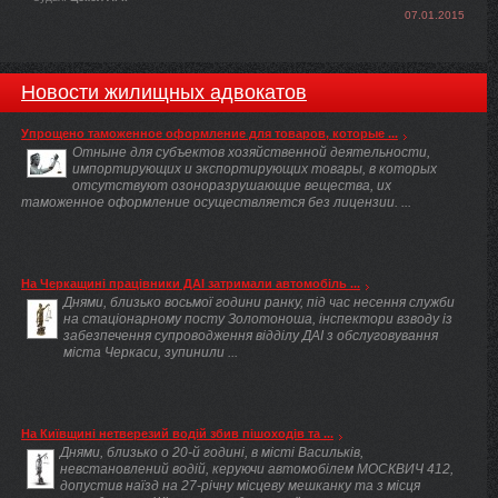
07.01.2015
Новости жилищных адвокатов
Упрощено таможенное оформление для товаров, которые ...
Отныне для субъектов хозяйственной деятельности,
импортирующих и экспортирующих товары, в которых
отсутствуют озоноразрушающие вещества, их
таможенное оформление осуществляется без лицензии. ...
На Черкащині працівники ДАІ затримали автомобіль ...
Днями, близько восьмої години ранку, під час несення служби
на стаціонарному посту Золотоноша, інспектори взводу із
забезпечення супроводження відділу ДАІ з обслуговування
міста Черкаси, зупинили ...
На Київщині нетверезий водій збив пішоходів та ...
Днями, близько о 20-й годині, в місті Васильків,
невстановлений водій, керуючи автомобілем МОСКВИЧ 412,
допустив наїзд на 27-річну місцеву мешканку та з місця