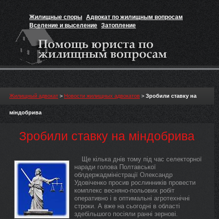
Жилищные споры
Адвокат по жилищным вопросам
Вселение и выселение
Затопление
Признание прав на жильё
Вакансии юриста
Жилищный адвокат
>
Новости жилищных адвокатов
>
Зробили ставку на
міндобрива
Зробили ставку на міндобрива
Ще кілька днів тому під час селекторної
наради голова Полтавської
облдержадміністрації Олександр
Удовіченко просив рослинників провести
комплекс весняно-польових робіт
оперативно і в оптимальні агротехнічні
строки. А вже на сьогодні в області
здебільшого посіяли ранні зернові.