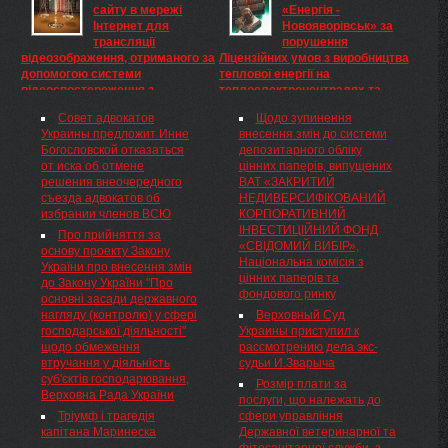
сайту в мережі
«Енергія -
создание на их месте
отруєння ...
Інтернет для
Новояворівськ» за
государственной структуры,
трансляції
порушення
которая будет распоряжаться
відеозображення, отриманого за
Ліцензійних умов з виробництва
страховыми ...
допомогою системи
теплової енергії на
відеоспостереження з
теплоелектроцентралях та
приміщення звичайної виборчої
установках з використанням
Совет адвокатов
Щодо зупинення
дільниці під час голосування на
нетрадиційних або
Украины предложит Инне
внесення змін до системи
виборах народних депутатів
поновлюваних джерел енергії та
Богословской отказаться
депозитарного обліку
України 28 жовтня 2012 року,
необхідність усунення порушень
от иска об отмене
цінних паперів, випущених
Центральна виборча комісія
Ліцензійних умов з виробництва
решения внеочередного
ВАТ «ЗАКРИТИЙ
Порядок регламентує
теплової енергії на
съезда адвокатов об
НЕДИВЕРСИФІКОВАНИЙ
питання функціонування веб-
теплоелектроцентралях та
избрании членов ВСЮ
КОРПОРАТИВНИЙ
сайту в мережі Інтернет для
установках з використанням
ІНВЕСТИЦІЙНИЙ ФОНД
трансляції відеозображення,
нетрадиційних або
Про прийняття за
«СВІДОМИЙ ВИБІР»,
отриманого за допомогою
поновлюваних джерел енергії,
основу проекту Закону
Національна комісія з
системи відеоспостереження з
Національна комісія, що
України про внесення змін
цінних паперів та
приміщення звичайної виборчої
здійснює державне
до Закону України "Про
фондового ринку
дільниці ...
регулювання у сфері енергетики
основні засади державного
Про накладення штрафу на
нагляду (контролю) у сфері
Верховный Суд
ТОВ НВП «Енергія —
господарської діяльності"
Украины приступил к
Новояворівськ» за порушення
щодо обмеження
рассмотрению дела экс-
Ліцензійних умов з
втручання у діяльність
судьи И.Зварыча
виробництва теплової енергії
суб'єктів господарювання,
Розмір плати за
на теплоелектроцентралях
Верховна Рада України
послуги, що належать до
та установках з
Тріумф і трагедія
сфери управління
використанням нетрадиційних
капітана Маринеска
Державної ветеринарної та
або поновлюваних джерел