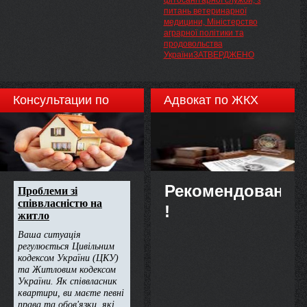
фітосанітарної служби, з
енергії та необхідність
питань ветеринарної
усунення порушень Ліцензійних
медицини, Міністерство
умов з виробництва теплової
аграрної політики та
енергії на
продовольства
теплоелектроцентралях та
УкраїниЗАТВЕРДЖЕНО
установках з використанням
нетрадиційних або
поновлюваних джерел енергії
Консультации по
Адвокат по ЖКХ
недвижимости
Рекомендовано
!