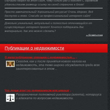
случайно набрел на этот сайт, чему сильно рад и доволен! С огромным
удовольствием размещу ссылку на своей страничке в блоге!
Просто замечательный! Хорошенький ресурсик! Очень здорово. Всё
доступно и легко. Спасибо за профессиональный интернет сайт!
Довольно уникальный, актуальный и полностью отличающийся от
существующих интернет проект! Хочется поддержать Вас
материально. Как это можно сделать?
→ Оставить отзыв
Публикации о недвижимости
О налогообложении операции с недвижимостью ...
Сегодня, как и после принятия нового налога на
недвижимость, эта тема широко обсуждается среди всех
заинтересованных в этом ...
Что лучше агент по недвижимости или адвокат
Разграничение полномочий риелтора (агента), нотариуса
и адвоката по вопросам недвижимости.