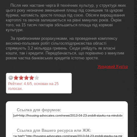
Після них настане черга й технічних культур, у структурі яких
цього року незначне зменшення площі під соняшник та цукрові
буряки, натомість зросте площа під соєю. Обсяги вирощування
картоплі та овочів залишаються на рівні минулих років. Окрім
того, на 15 тисяч гектарів збільшиться площа під кормові
культури.
За приблизними розрахунками, на проведення комплексу
весняно-польових робіт сільгосппідприємства області
спрямують 3,2 мільярда гривень. Сюди увійдуть як власні
кошти, так і кредити. Передбачається, що порівняно з минулим
роком частка банківських кредитів істотно зросте.
Урядовий Кур'єр
Рейтинг:
4.6
/
5
, основан на
25
голосах.
Ссылка для форумов:
Ссылка для Вашего ресурса или ЖЖ: