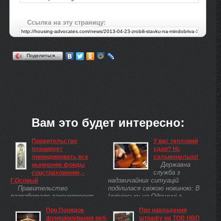
Ссылка на эту страницу:
Поделиться…
Вам это будет интересно:
Правительство
У вас тепловий
планирует
удар? Ні,
ликвидировать все
сальмонельоз!
Державна
нынешние фонды
служба з
соцстрахования, -
надзвичайних ситуацій
Г.Осовый
Правительство
поділилася свіжою новиною: В
разработало законопроект,
Іллічівську на Одещині з
который предусматривает
дитячого садка Перлинка до
Про Порядок
Про накладення
ликвидацию всех фондов
інфекційного відділення лікарні
функціонування веб-
штрафу на ТОВ НВП
социального страхования и
з попереднім діагнозом харчове