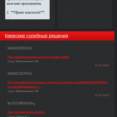
Киевские судебные решения
№910/22831/14
Про відшкодування шкоди в розмірі 11644
Судья:
Васильченко Т.В.
07.01.2015
№910/12275/14
Про виправлення описки в рішенні та наказіу справі№910/12275/14за
позовомДержавного ...
Судья:
Васильченко Т.В.
07.01.2015
№757/24024/14-ц
Про виправлення описки
Судья:
Цокол Л. І.