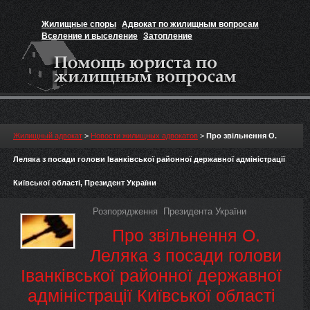
Жилищные споры
Адвокат по жилищным вопросам
Вселение и выселение
Затопление
Признание прав на жильё
Вакансии юриста
Жилищный адвокат
>
Новости жилищных адвокатов
>
Про звільнення О.
Леляка з посади голови Іванківської районної державної адміністрації
Київської області, Президент України
Розпорядження Президента України
Про звільнення О.
Леляка з посади голови
Іванківської районної державної
адміністрації Київської області