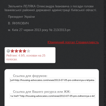
Звільнити ЛЕЛЯКА Олександра Івановича з посади голови
Іванківської районної державної адміністрації Київської області.
Президент України
В. ЯНУКОВИЧ
м. Київ 27 червня 2013 року № 213/2013-рп
Юридичний портал Справедливість
Рейтинг:
4.9
/
5
, основан на
25
голосах.
Ссылка для форумов:
Ссылка для Вашего ресурса или ЖЖ: