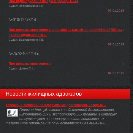
Про відшкодування шкоди в розмірі 11644
Судья:
Васильченко Т.В.
07.01.2015
№910/12275/14
Про виправлення описки в рішенні та наказіу справі№910/12275/14за
позовомДержавного ...
Судья:
Васильченко Т.В.
07.01.2015
№757/24024/14-ц
Про виправлення описки
Судья:
Цокол Л. І.
07.01.2015
Новости жилищных адвокатов
Упрощено таможенное оформление для товаров, которые ...
Отныне для субъектов хозяйственной деятельности,
импортирующих и экспортирующих товары, в которых
отсутствуют озоноразрушающие вещества, их
таможенное оформление осуществляется без лицензии. ...