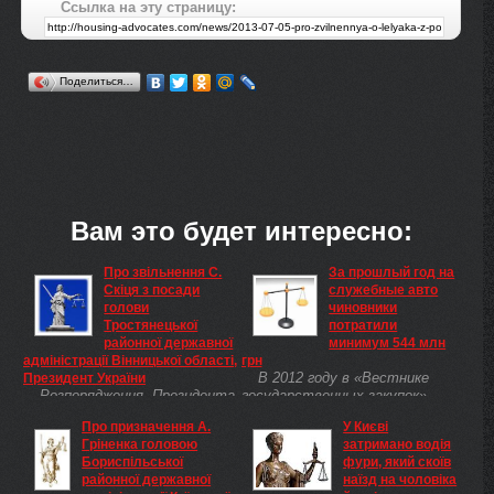
Ссылка на эту страницу:
Поделиться…
Вам это будет интересно:
Про звільнення С.
За прошлый год на
Скіця з посади
служебные авто
голови
чиновники
Тростянецької
потратили
районної державної
минимум 544 млн
адміністрації Вінницької області,
грн
В 2012 году в «Вестнике
Президент України
Розпорядження Президента
государственных закупок»
України Звільнити СКІЦЯ
были опубликованы объявления
Про призначення А.
У Києві
Сергія Васильовича з посади
о приобретении легковых
Гріненка головою
затримано водія
голови Тростянецької районної
автомобилей
Бориспільської
фури, який скоїв
державної адміністрації
государственными и
районної державної
наїзд на чоловіка
Вінницької області.
коммунальными учреждениями