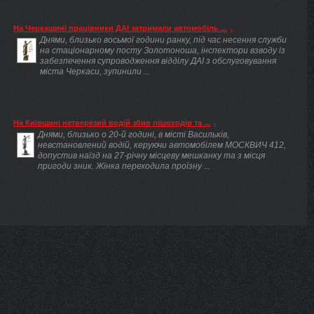
На Черкащині працівники ДАІ затримали автомобіль ...
Днями, близько восьмої години ранку, під час несення служби
на стаціонарному посту Золотоноша, інспектори взводу із
забезпечення супроводження відділу ДАІ з обслуговування
міста Черкаси, зупинили ...
На Київщині нетверезий водій збив пішоходів та ...
Днями, близько о 20-й годині, в місті Васильків,
невстановлений водій, керуючи автомобілем МОСКВИЧ 412,
допустив наїзд на 27-річну місцеву мешканку та з місця
пригоди зник. Жінка переходила проїзну ...