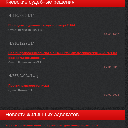
Киевские судебные решения
№910/22831/14
Про відшкодування шкоди в розмірі 11644
Судья:
Васильченко Т.В.
07.01.2015
№910/12275/14
Про виправлення описки в рішенні та наказіу справі№910/12275/14за
позовомДержавного ...
Судья:
Васильченко Т.В.
07.01.2015
№757/24024/14-ц
Про виправлення описки
Судья:
Цокол Л. І.
07.01.2015
Новости жилищных адвокатов
Упрощено таможенное оформление для товаров, которые ...