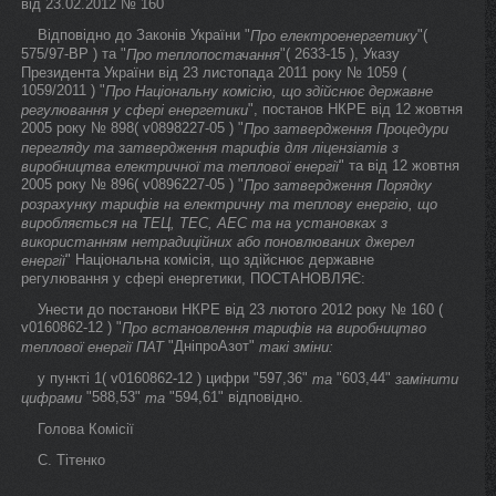
від 23.02.2012 № 160
Відповідно до Законів України "
"(
Про електроенергетику
575/97-ВР ) та "
"( 2633-15 ), Указу
Про теплопостачання
Президента України від 23 листопада 2011 року № 1059 (
1059/2011 ) "
Про Національну комісію, що здійснює державне
", постанов НКРЕ від 12 жовтня
регулювання у сфері енергетики
2005 року № 898( v0898227-05 ) "
Про затвердження Процедури
перегляду та затвердження тарифів для ліцензіатів з
" та від 12 жовтня
виробництва електричної та теплової енергії
2005 року № 896( v0896227-05 ) "
Про затвердження Порядку
розрахунку тарифів на електричну та теплову енергію, що
виробляється на ТЕЦ, ТЕС, АЕС та на установках з
використанням нетрадиційних або поновлюваних джерел
" Національна комісія, що здійснює державне
енергії
регулювання у сфері енергетики, ПОСТАНОВЛЯЄ:
Унести до постанови НКРЕ від 23 лютого 2012 року № 160 (
v0160862-12 ) "
Про встановлення тарифів на виробництво
"ДніпроАзот"
теплової енергії ПАТ
такі зміни:
у пункті 1( v0160862-12 ) цифри "597,36"
"603,44"
та
замінити
"588,53"
"594,61" відповідно.
цифрами
та
Голова Комісії
С. Тітенко