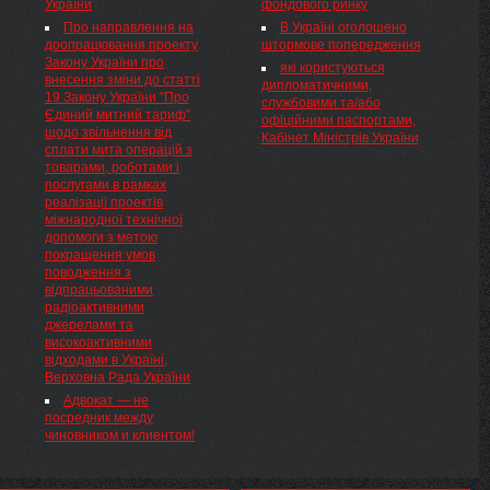
України
фондового ринку
Про направлення на
В Україні оголошено
доопрацювання проекту
штормове попередження
Закону України про
які користуються
внесення зміни до статті
дипломатичними,
19 Закону України "Про
службовими та/або
Єдиний митний тариф"
офіційними паспортами,
щодо звільнення від
Кабінет Міністрів України
сплати мита операцій з
товарами, роботами і
послугами в рамках
реалізації проектів
міжнародної технічної
допомоги з метою
покращення умов
поводження з
відпрацьованими
радіоактивними
джерелами та
високоактивними
відходами в Україні,
Верховна Рада України
Адвокат — не
посредник между
чиновником и клиентом!