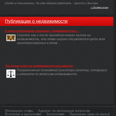
удобен в пользовании. На нем здорово работать - просто и быстро.
→ Оставить отзыв
Публикации о недвижимости
О налогообложении операции с недвижимостью ...
Сегодня, как и после принятия нового налога на
недвижимость, эта тема широко обсуждается среди всех
заинтересованных в этом ...
Что лучше агент по недвижимости или адвокат
Разграничение полномочий риелтора (агента), нотариуса
и адвоката по вопросам недвижимости.
Жилищные споры
Адвокат по жилищным вопросам
Вселение и выселение
Затопление
Признание прав на жильё