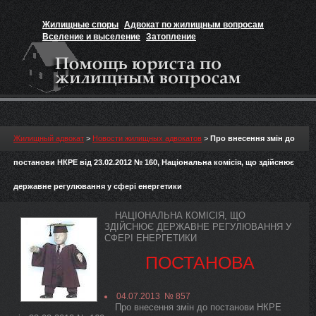
Жилищные споры
Адвокат по жилищным вопросам
Вселение и выселение
Затопление
Признание прав на жильё
Вакансии юриста
Жилищный адвокат
>
Новости жилищных адвокатов
>
Про внесення змін до
постанови НКРЕ від 23.02.2012 № 160, Національна комісія, що здійснює
державне регулювання у сфері енергетики
НАЦІОНАЛЬНА КОМІСІЯ, ЩО
ЗДІЙСНЮЄ ДЕРЖАВНЕ РЕГУЛЮВАННЯ У
СФЕРІ ЕНЕРГЕТИКИ
ПОСТАНОВА
04.07.2013 № 857
Про внесення змін до постанови НКРЕ