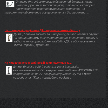
Отныне для субъектов хозяйственной деятельности,
импортирующих и экспортирующих товары, в которых
отсутствуют озоноразрушающие вещества, их
таможенное оформление осуществляется без лицензии. ...
На Черкащині працівники ДАІ затримали автомобіль ...
Днями, близько восьмої години ранку, під час несення служби
на стаціонарному посту Золотоноша, інспектори взводу із
забезпечення супроводження відділу ДАІ з обслуговування
міста Черкаси, зупинили ...
На Київщині нетверезий водій збив пішоходів та ...
Днями, близько о 20-й годині, в місті Васильків,
невстановлений водій, керуючи автомобілем МОСКВИЧ 412,
допустив наїзд на 27-річну місцеву мешканку та з місця
пригоди зник. Жінка переходила проїзну ...