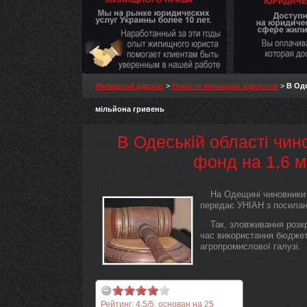
Жилищный адвокат
>
Новости жилищных адвокатов
>
В Оде
мільйона гривень
В Одеській області чин
фонд на 1,6 м
На Одещині чиновники 
передає УНІАН з посилан
Так, зловживання розкр
час використання бюджет
агропромислової галузі.
Рейтинг:
4.5
/
5
, основан на
25