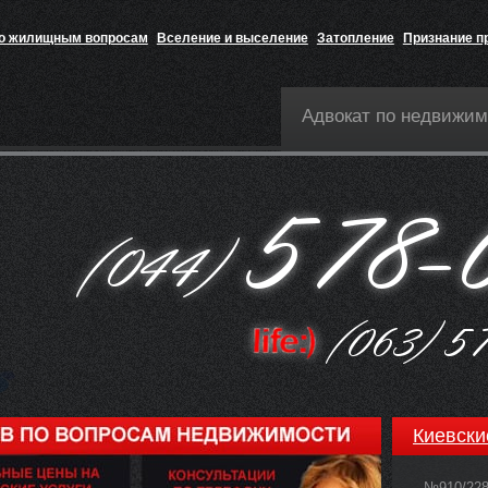
по жилищным вопросам
Вселение и выселение
Затопление
Признание п
Адвокат по недвижим
Киевски
№910/22