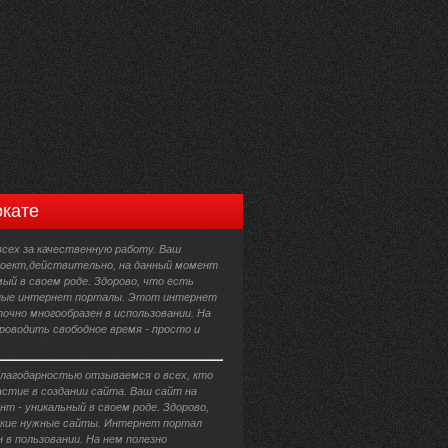
кате
всех за качественную работу. Ваш
оект,действительно, на данный момент
ый в своем роде. Здорово, что есть
ные интернет порталы. Этот интернет
очно многообразен в использовании. На
роводить свободное время - просто и
благодарностью отзываемся о всех, кто
астие в создании сайта. Ваш сайт на
т - уникальный в своем роде. Здорово,
кие нужные сайты. Интернет портал
 в пользовании. На нем полезно