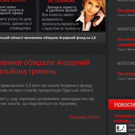
Про відшк
Судья:
Васи
№910/12
ській області чиновники обікрали Аграрний фонд на 1,6
Про виправ
справі№91
Судья:
Васи
овники обікрали Аграрний
№757/24
ільйона гривень
Про випра
Судья:
Цокол
привласнили 1,6 млн грн коштів Аграрного фонду,
ням на прес-службу прокуратури Одеської області
иті у ході перевірки дотримання законодавства під
них коштів, що виділяються на підтримку
Новост
Упрощено т
Урядовий Кур'єр
которые ...
Отн
дея
экс