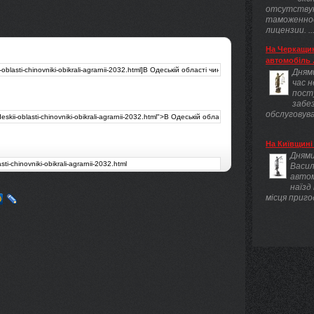
отсутству
таможенно
лицензии. ..
На Черкащин
автомобіль .
Днями
час 
пост
забез
обслуговува
На Київщині 
Днями
Васил
авто
наїзд
місця приго