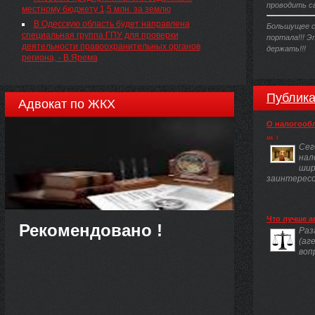
проводить св
местному бюджету 1,5 млн. за землю
В Одесскую область будет направлена
Большущее с
специальная группа ГПУ для проверки
портала!!! Э
деятельности правоохранительных органов
держать!!!
региона, - В.Ярема
Публика
Адвокат по ЖКХ
О налогооб
...
Сег
нал
шир
заинтересов
Что лучше а
Рекомендовано !
Раз
(аг
воп