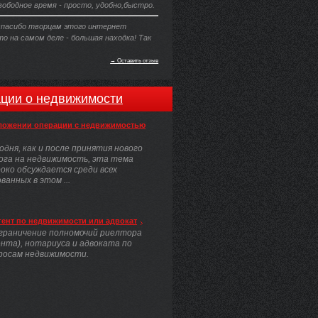
ободное время - просто, удобно,быстро.
пасибо творцам этого интернет
то на самом деле - большая находка! Так
→ Оставить отзыв
ции о недвижимости
ложении операции с недвижимостью
одня, как и после принятия нового
ога на недвижимость, эта тема
око обсуждается среди всех
анных в этом ...
гент по недвижимости или адвокат
граничение полномочий риелтора
ента), нотариуса и адвоката по
росам недвижимости.