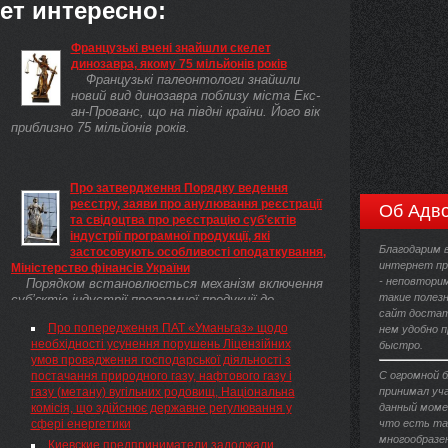
ет интересно:
Французькі вчені знайшли скелет
динозавра, якому 75 мільйонів років
Французькі палеонтологи знайшли
новий вид динозавра поблизу міста Екс-
ан-Прованс, що на півдні країни. Його вік
приблизно 75 мільйонів років.
Про затвердження Порядку ведення
реєстру, заяви про анулювання реєстрації
Об Адво
та свідоцтва про реєстрацію суб’єктів
індустрії програмної продукції, які
Благодарим 
застосовують особливості оподаткування,
интернет пр
Міністерство фінансів України
- неповторим
Порядком встановлюється механізм включення
такие полез
суб’єктів індустрії програмної продукції до
сайт достат
реєстру суб’єктів індустрії програмної продукції,
Про попередження ПАТ «Уманьгаз» щодо
нем удобно п
які застосовують особливості оподаткування,
необхідності усунення порушень Ліцензійних
быстро.
порядок ведення ...
умов провадження господарської діяльності з
постачання природного газу, нафтового газу і
С огромной 
газу (метану) вугільних родовищ, Національна
принимал уч
комісія, що здійснює державне регулювання у
данный момен
сфері енергетики
что есть та
многообразен
Киевские предприниматели задолжали