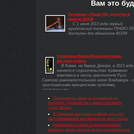
Вам это буд
Телеканал «Право-ТВ» доступен в
пакетах ВОЛИ
С 1 июня 2013 года первый
юридический телеканал ПРАВО-ТВ
доступен для абонентов ВОЛИ.
У подножья Киево-Печерской лавры
построят купель
В Киеве, на берегу Днепра, в 2013 году
начнется строительство Храмового
комплекса в честь крестителя Руси
Святого равноапостольного князя Владимира - с
христианскими крещенскими купелями,
аналогичными ...
Підготовлено зміни та доповнення до
Інструкції з діловодства в адміністративних
судах України
В Германии арестован снайпер, пять лет
расстреливавший автомобили на автострадах
Американку осудили за кражу кошелька
адвоката своего друга во время заседания суда