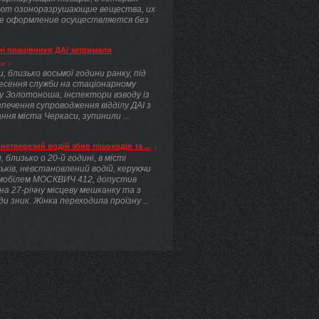
ют озоноразрушающие вещества, их
е оформление осуществляется без
.
і працівники ДАІ затримали
..
, близько восьмої години ранку, під
несення служби на стаціонарному
у Золотоноша, інспектори взводу із
печення супроводження відділу ДАІ з
ння міста Черкаси, зупинили ...
нетверезий водій збив пішоходів та ...
, близько о 20-й годині, в місті
ьків, невстановлений водій, керуючи
мобілем МОСКВИЧ 412, допустив
 на 27-річну місцеву мешканку та з
ди зник. Жінка переходила проїзну ...