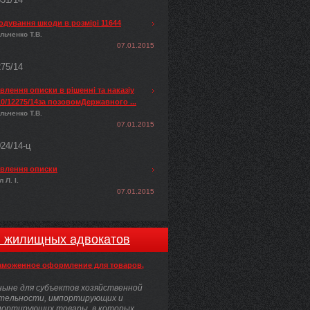
одування шкоди в розмірі 11644
льченко Т.В.
07.01.2015
275/14
лення описки в рішенні та наказіу
0/12275/14за позовомДержавного ...
льченко Т.В.
07.01.2015
024/14-ц
влення описки
 Л. І.
07.01.2015
и жилищных адвокатов
аможенное оформление для товаров,
ыне для субъектов хозяйственной
тельности, импортирующих и
портирующих товары, в которых