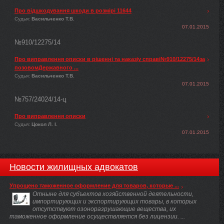
Про відшкодування шкоди в розмірі 11644
Судья:
Васильченко Т.В.
07.01.2015
№910/12275/14
Про виправлення описки в рішенні та наказіу справі№910/12275/14за
позовомДержавного ...
Судья:
Васильченко Т.В.
07.01.2015
№757/24024/14-ц
Про виправлення описки
Судья:
Цокол Л. І.
07.01.2015
Новости жилищных адвокатов
Упрощено таможенное оформление для товаров, которые ...
Отныне для субъектов хозяйственной деятельности,
импортирующих и экспортирующих товары, в которых
отсутствуют озоноразрушающие вещества, их
таможенное оформление осуществляется без лицензии. ...