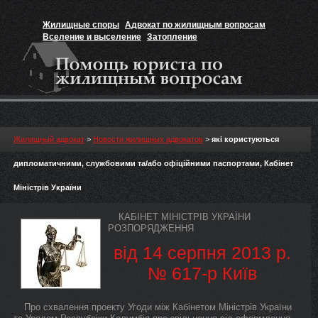
Жилищные споры
Адвокат по жилищным вопросам
Вселение и выселение
Затопление
Признание прав на жильё
Вакансии юриста
Жилищный адвокат
>
Новости жилищных адвокатов
>
які користуються
дипломатичними, службовими та/або офіційними паспортами, Кабінет
Міністрів України
КАБІНЕТ МІНІСТРІВ УКРАЇНИ
РОЗПОРЯДЖЕННЯ
від 14 серпня 2013 р.
№ 617-р Київ
Про схвалення проекту Угоди між Кабінетом Міністрів України