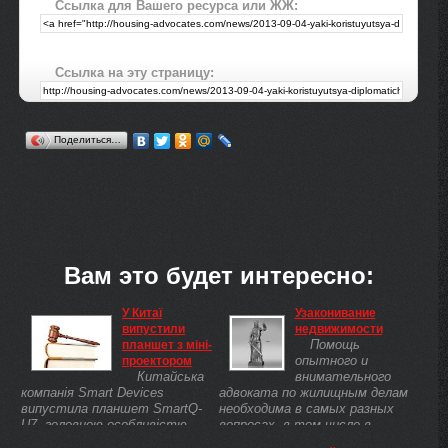
Ссылка для Вашего ресурса или ЖЖ:
Ссылка на эту страницу:
Поделиться…
Вам это будет интересно:
У Китаї
Узаконивание
випустили
недвижимости
Помощь
планшет з міні-
опытного и
проектором
Китайська
внимательного
компанія Smart Devices
адвоката по жилищным делам
випустила планшет SmartQ-
необходима в самых разных
U7, головною особливістю
вопросах, в том числе в
якого є вбудований міні-
вопросе узаконивания