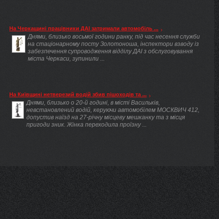
На Черкащині працівники ДАІ затримали автомобіль ...
Днями, близько восьмої години ранку, під час несення служби
на стаціонарному посту Золотоноша, інспектори взводу із
забезпечення супроводження відділу ДАІ з обслуговування
міста Черкаси, зупинили ...
На Київщині нетверезий водій збив пішоходів та ...
Днями, близько о 20-й годині, в місті Васильків,
невстановлений водій, керуючи автомобілем МОСКВИЧ 412,
допустив наїзд на 27-річну місцеву мешканку та з місця
пригоди зник. Жінка переходила проїзну ...