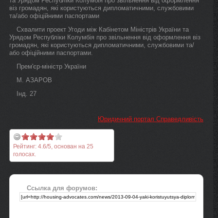
та Урядом Республіки Колумбія про звільнення від оформлення
віз громадян, які користуються дипломатичними, службовими
та/або офіційними паспортами
Схвалити проект Угоди між Кабінетом Міністрів України та
Урядом Республіки Колумбія про звільнення від оформлення віз
громадян, які користуються дипломатичними, службовими та/
або офіційними паспортами.
Прем'єр-міністр України
М. АЗАРОВ
Інд. 27
Юридичний портал Справедливість
Рейтинг:
4.6
/
5
, основан на
25
голосах.
Ссылка для форумов: