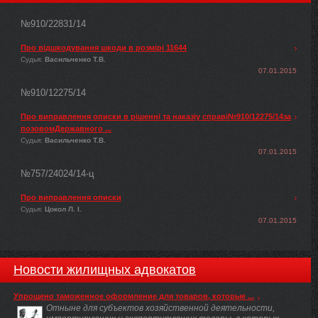
№910/22831/14
Про відшкодування шкоди в розмірі 11644
Судья:
Васильченко Т.В.
07.01.2015
№910/12275/14
Про виправлення описки в рішенні та наказіу справі№910/12275/14за
позовомДержавного ...
Судья:
Васильченко Т.В.
07.01.2015
№757/24024/14-ц
Про виправлення описки
Судья:
Цокол Л. І.
07.01.2015
Новости жилищных адвокатов
Упрощено таможенное оформление для товаров, которые ...
Отныне для субъектов хозяйственной деятельности,