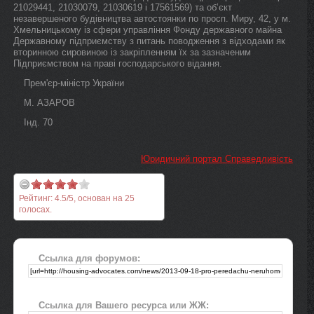
21029441, 21030079, 21030619 і 17561569) та об’єкт
незавершеного будівництва автостоянки по просп. Миру, 42, у м.
Хмельницькому із сфери управління Фонду державного майна
Державному підприємству з питань поводження з відходами як
вторинною сировиною із закріпленням їх за зазначеним
Підприємством на праві господарського відання.
Прем'єр-міністр України
М. АЗАРОВ
Інд. 70
Юридичний портал Справедливість
Рейтинг:
4.5
/
5
, основан на
25
голосах.
Ссылка для форумов:
Ссылка для Вашего ресурса или ЖЖ: