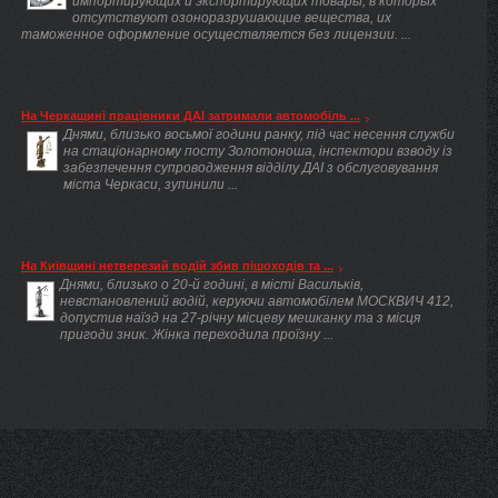
импортирующих и экспортирующих товары, в которых
отсутствуют озоноразрушающие вещества, их
таможенное оформление осуществляется без лицензии. ...
На Черкащині працівники ДАІ затримали автомобіль ...
Днями, близько восьмої години ранку, під час несення служби
на стаціонарному посту Золотоноша, інспектори взводу із
забезпечення супроводження відділу ДАІ з обслуговування
міста Черкаси, зупинили ...
На Київщині нетверезий водій збив пішоходів та ...
Днями, близько о 20-й годині, в місті Васильків,
невстановлений водій, керуючи автомобілем МОСКВИЧ 412,
допустив наїзд на 27-річну місцеву мешканку та з місця
пригоди зник. Жінка переходила проїзну ...