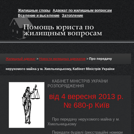
Жилищные споры
Адвокат по жилищным вопросам
Вселение и выселение
Затопление
Признание прав на жильё
Вакансии юриста
Жилищный адвокат
>
Новости жилищных адвокатов
>
Про передачу
нерухомого майна у м. Хмельницькому, Кабінет Міністрів України
КАБІНЕТ МІНІСТРІВ УКРАЇНИ
РОЗПОРЯДЖЕННЯ
від 4 вересня 2013 р.
№ 680-р Київ
Про передачу нерухомого майна у м.
Хмельницькому
Передати будівлі (реєстраційні номери