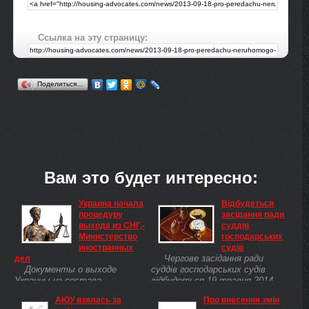
Ссылка на эту страницу:
Поделиться…
Вам это будет интересно:
Украина начала
Відбудеться
процедуру
засідання ради
выхода из СНГ,-
суддів
Министерство
господарських
иностранных
судів
Чергове засідання ради
дел
Документы о выходе
суддів господарських судів
Украины из состава
відбудеться 19 травня 2014
Содружества Независимых
року об 11:00 в приміщенні
АЮУ взялась за
Про внесення змін
Государств (СНГ) находятся в
Вищого господарського суду