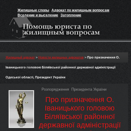
Жилищные споры
Адвокат по жилищным вопросам
Вселение и выселение
Затопление
Признание прав на жильё
Вакансии юриста
Жилищный адвокат
>
Новости жилищных адвокатов
>
Про призначення О.
Іваницького головою Біляївської районної державної адміністрації
Одеської області, Президент України
Розпорядження Президента України
Про призначення О.
Іваницького головою
Біляївської районної
державної адміністрації