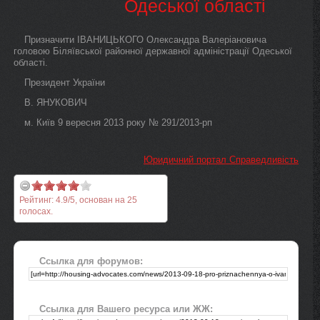
Одеської області
Призначити ІВАНИЦЬКОГО Олександра Валеріановича
головою Біляївської районної державної адміністрації Одеської
області.
Президент України
В. ЯНУКОВИЧ
м. Київ 9 вересня 2013 року № 291/2013-рп
Юридичний портал Справедливість
Рейтинг:
4.9
/
5
, основан на
25
голосах.
Ссылка для форумов:
Ссылка для Вашего ресурса или ЖЖ: