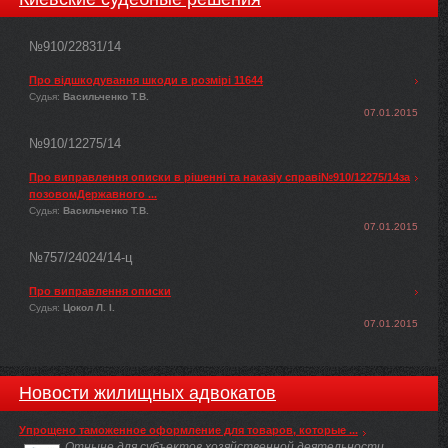
№910/22831/14
Про відшкодування шкоди в розмірі 11644
Судья:
Васильченко Т.В.
07.01.2015
№910/12275/14
Про виправлення описки в рішенні та наказіу справі№910/12275/14за
позовомДержавного ...
Судья:
Васильченко Т.В.
07.01.2015
№757/24024/14-ц
Про виправлення описки
Судья:
Цокол Л. І.
07.01.2015
Новости жилищных адвокатов
Упрощено таможенное оформление для товаров, которые ...
Отныне для субъектов хозяйственной деятельности,