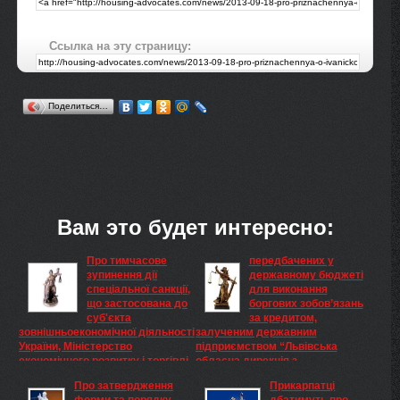
Ссылка на эту страницу:
Поделиться…
Вам это будет интересно:
Про тимчасове
передбачених у
зупинення дії
державному бюджеті
спеціальної санкції,
для виконання
що застосована до
боргових зобов’язань
суб'єкта
за кредитом,
зовнішньоекономічної діяльності
залученим державним
України, Міністерство
підприємством “Львівська
економічного розвитку і торгівлі
обласна дирекція з
України
протипаводкового захисту” під
Про затвердження
Прикарпатці
Про тимчасове зупинення дії
державну гарантію, Кабінет