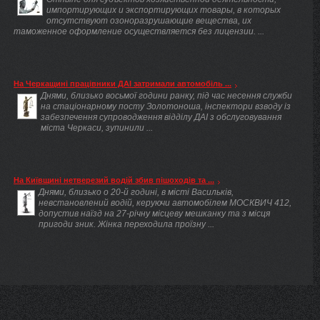
импортирующих и экспортирующих товары, в которых
отсутствуют озоноразрушающие вещества, их
таможенное оформление осуществляется без лицензии. ...
На Черкащині працівники ДАІ затримали автомобіль ...
Днями, близько восьмої години ранку, під час несення служби
на стаціонарному посту Золотоноша, інспектори взводу із
забезпечення супроводження відділу ДАІ з обслуговування
міста Черкаси, зупинили ...
На Київщині нетверезий водій збив пішоходів та ...
Днями, близько о 20-й годині, в місті Васильків,
невстановлений водій, керуючи автомобілем МОСКВИЧ 412,
допустив наїзд на 27-річну місцеву мешканку та з місця
пригоди зник. Жінка переходила проїзну ...