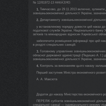
№ 12/81972-13 НАКАЗУЮ:
Тимчасово, до 29.11.2013 включно, зупинити д
1.
зовнішньоекономічної діяльності України, зазначен
Департаменту зовнішньоекономічної діяльност
2.
у встановленому порядку довести цей наказ до
податкової служби України, Національного банку 
зв'язків та міжнародних відносин Харківської обла
забезпечити розміщення інформації про цей нак
в розділі спеціальних санкцій.
Головному управлінню зовнішньоекономічних з
3.
обласної державної адміністрації (Педешко А. І.) 
зовнішньоекономічної діяльності України, зазначен
Контроль за виконанням цього наказу залиша
4.
Перший заступник Міністра економічного розвитку
А. А. Максюта
Додаток до наказу Міністерства економічного ро
ПЕРЕЛІК суб'єктів зовнішньоекономічної діяльн
спеціальної санкції — індивідуального режиму ліц