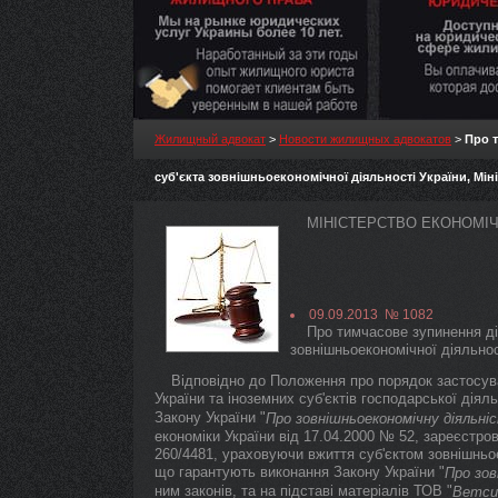
Жилищный адвокат
>
Новости жилищных адвокатов
>
Про т
суб'єкта зовнішньоекономічної діяльності України, Міні
МІНІСТЕРСТВО ЕКОНОМІЧН
09.09.2013 № 1082
Про тимчасове зупинення дії
зовнішньоекономічної діяльнос
Відповідно до Положення про порядок застосува
України та іноземних суб'єктів господарської дія
Закону України "
Про зовнішньоекономічну діяльні
економіки України від 17.04.2000 № 52, зареєстров
260/4481, ураховуючи вжиття суб'єктом зовнішньое
що гарантують виконання Закону України "
Про зов
ним законів, та на підставі матеріалів ТОВ "
Ветси