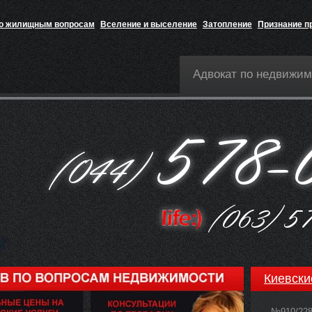
по жилищным вопросам
Вселение и выселение
Затопление
Признание п
Адвокат по недвижим
Киевски
№910/22