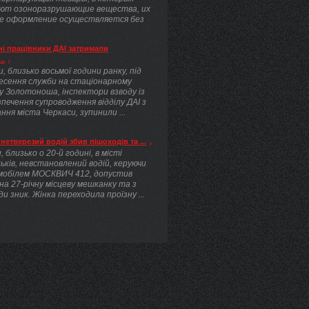
ют озоноразрушающие вещества, их
е оформление осуществляется без
.
і працівники ДАІ затримали
..
, близько восьмої години ранку, під
несення служби на стаціонарному
у Золотоноша, інспектори взводу із
печення супроводження відділу ДАІ з
ння міста Черкаси, зупинили ...
нетверезий водій збив пішоходів та ...
, близько о 20-й годині, в місті
ьків, невстановлений водій, керуючи
мобілем МОСКВИЧ 412, допустив
 на 27-річну місцеву мешканку та з
ди зник. Жінка переходила проїзну ...