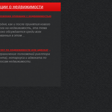
ции о недвижимости
ложении операции с недвижимостью
одня, как и после принятия нового
ога на недвижимость, эта тема
око обсуждается среди всех
анных в этом ...
гент по недвижимости или адвокат
граничение полномочий риелтора
ента), нотариуса и адвоката по
росам недвижимости.