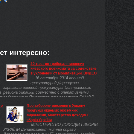
ет интересно:
20 тыс грн требовал чиновник
киевского военкомата за содействие
в уклонении от мобилизации. ВИДЕО
16 сентября 2014 военной
прокуратурой Дарницкого
гарнизона военной прокуратуры Центрального
л
региона Украины совместно с оперативными
ла
работниками Печерского райуправления ГУ МВД
Украины в г. Киеве ...
го
Про заборону ввезення в Україну
продукції окремих іноземних
виробників, Міністерство доходів і
зборів України
МІНІСТЕРСТВО ДОХОДІВ I ЗБОРІВ
УКРАЇНИ Департамент митної справи