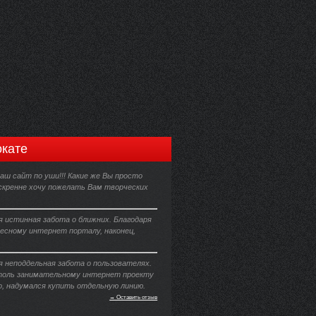
кате
аш сайт по уши!!! Какие же Вы просто
Искренне хочу пожелать Вам творческих
 истинная забота о ближних. Благодаря
есному интернет порталу, наконец,
 неподдельная забота о пользователях.
толь занимательному интернет проекту
о, надумался купить отдельную линию.
→ Оставить отзыв