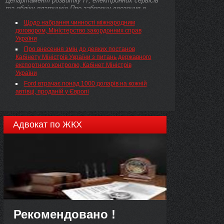
Департамент розвитку ІТ, електронних сервісів
т
та обліку платників Про заборону ввезення в
Україну продукції окремих іноземних виробників
Щодо набрання чинності міжнародним
договором, Міністерство закордонних справ
України
Про внесення змін до деяких постанов
Кабінету Міністрів України з питань державного
експортного контролю, Кабінет Міністрів
України
Ford втрачає понад 1000 доларів на кожній
автівці, проданій у Європі
Адвокат по ЖКХ
Рекомендовано !