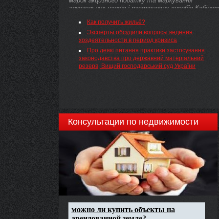
марок акцизного податку та маркування
алкогольних напоїв і тютюнових виробів Кабіне
Міністрів України постановляє:
Как получить жильё?
Эксперты обсудили вопросы ведения
хоздеятельности в период кризиса
Про деякі питання практики застосування
законодавства про державний матеріальний
резерв, Вищий господарський суд України
Консультации по недвижимости