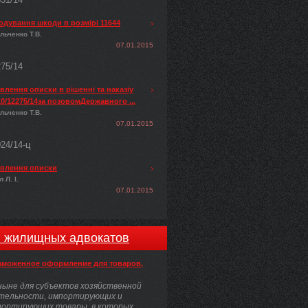
одування шкоди в розмірі 11644
льченко Т.В.
07.01.2015
275/14
лення описки в рішенні та наказіу
0/12275/14за позовомДержавного ...
льченко Т.В.
07.01.2015
024/14-ц
влення описки
 Л. І.
07.01.2015
и жилищных адвокатов
аможенное оформление для товаров,
ыне для субъектов хозяйственной
тельности, импортирующих и
портирующих товары, в которых