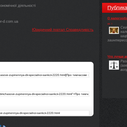
ономічної діяльності
Публика
О налогооб
r-d.com.ua
...
Сег
Юридичний портал Справедливість
нал
шир
заинтересов
Что лучше а
Раз
(аг
воп