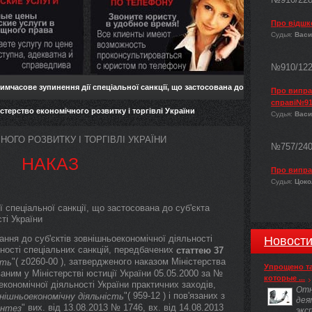
Про відшк
Судья:
Васи
№910/12
имчасове зупинення дії спеціальної санкції, що застосована до
Про виправ
справі№91
стерство економічного розвитку і торгівлі України
Судья:
Васи
ОГО РОЗВИТКУ І ТОРГІВЛІ УКРАЇНИ
№757/24
НАКАЗ
Про випра
Судья:
Цокол
 спеціальної санкції, що застосована до суб'єкта
ті України
ння до суб'єктів зовнішньоекономічної діяльності
Новост
льності спеціальних санкцій, передбачених
статтею 37
"( z0260-00 ), затвердженого наказом Міністерства
сть
Упрощено т
аним у Міністерстві юстиції України 05.05.2000 за №
которые ...
кономічної діяльності України практичних заходів,
Отн
"( 959-12 ) і пов'язаних з
нішньоекономічну діяльність
дея
" вих. від 13.08.2013 № 1746, вх. від 14.08.2013
нтез
экс