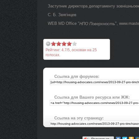
Заступник директора департаменту зовнішньоек
С. Б. Звягінцев
WEB MD Office "
", www.maste
НПО Поверхность
Рейтинг:
4.7
/
5
, основан на
25
голосах.
Ссылка для форумов:
Ссылка для Вашего ресурса или ЖЖ:
Ссылка на эту страницу:
Поделиться…