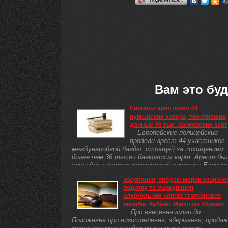
Вам это буд
Европол арестовал 44
румынских хакера, похитивших
данные 36 тыс. банковских карт
Европейские полицейские
провели арест 44 участников
международной банды, стоящей за похищением
более чем 36 тысяч банковских карт. Арест бы
проведен в рамках совместной операции Европо
и киберподразделения ...
зберігання, продаж марок акцизно
податку та маркування
алкогольних напоїв і тютюнових
виробів, Кабінет Міністрів України
Про внесення зміни до
Положення про виготовлення, зберігання, продаж