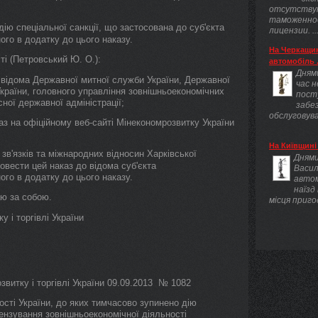
отсутству
таможенно
ію спеціальної санкції, що застосована до суб'єкта
лицензии. ..
ого в додатку до цього наказу.
На Черкащин
і (Петровський Ю. О.):
автомобіль .
Днями
 відома Державної митної служби України, Державної
час 
України, головного управління зовнішньоекономічних
пост
сної державної адміністрації;
забез
обслуговува
аз на офіційному веб-сайті Мінекономрозвитку України
На Київщині 
в'язків та міжнародних відносин Харківської
Днями
довести цей наказ до відома суб'єкта
Васил
ого в додатку до цього наказу.
авто
наїзд
ю за собою.
місця приго
 і торгівлі України
звитку і торгівлі України 09.09.2013 № 1082
ості України, до яких тимчасово зупинено дію
ензування зовнішньоекономічної діяльності