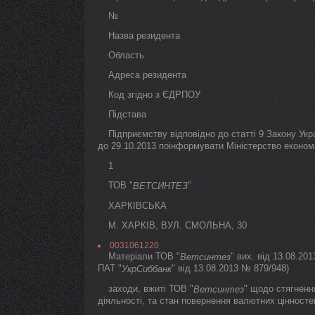
№
Назва резидента
Область
Адреса резидента
Код згідно з ЄДРПОУ
Підстава
Підприємству відповідно до статті 9 Закону Укра
до 29.10.2013 поінформувати Міністерство економіч
1
ТОВ "
"
ВЕТСИНТЕЗ
ХАРКІВСЬКА
М. ХАРКІВ, ВУЛ. СМОЛЬНА, 30
0031061220
Матеріали ТОВ "
" вих. від 13.08.20
Ветсинтез
ПАТ "
" від 13.08.2013 № 879/948)
УкрСиббанк
заходи, вжиті ТОВ "
" щодо стягненн
Ветсинтез
діяльності, та стан повернення валютних цінносте