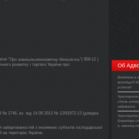
їни "
"( 959-12 )
Про зовнішньоекономічну діяльність
ного розвитку і торгівлі України про:
Об Адво
Влюблена в в
молодцы!!! 
успехов!
Чувствуется
столь интер
надумался.
13 № 1746, вх. від 14.08.2013 № 12/81972-13 (довідка
Чувствуется
Благодаря с
я, наконец-т
я заборгованостей з іноземних суб'єктів господарської
й на територію України.