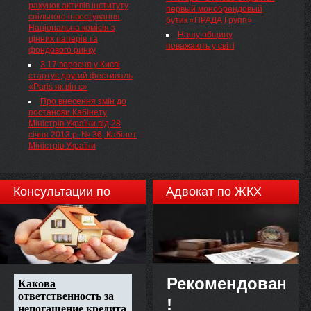
рахунок активів інституту
Міністрів України від 20
первый монобрендовый
видачі ліцензії на провадження
спільного інвестування,
березня 2013 р. № 149, від 29
бутик «ПРАДА Групп»
окремих видів професійної
Національна комісія з
квітня 2013 р. № 369, від 27
діяльності на фондовому
Нашу общину
цінних паперів та
травня 2013 р. № 376, від 12
ринку, переоформлення ліцензії,
поважають у світі
фондового ринку
червня 2013 р. № 418, від 19
видачі дубліката та копії
червня 2013 р. № 480, і від 3
З 17 вересня у Києві
ліцензії( z0890-06 ),
липня 2013 р. № 472( 472-2013-р
стартує другий фестиваль
затвердженого рішенням
) "Про перерозподіл деяких
«Paris як він є»
Державної комісії з цінних
видатків та передачу
паперів та фондового ринку від
Про внесення змін до
бюджетних призначень,
26.05.2006 № 345 та
постанови Кабінету
передбачених у 2013 році
зареєстрованого в
Міністрів України від 28
Міністерству фінансів" — із
Міністерстві юстиції України
січня 2013 р. № 36, Кабінет
змінами, внесеними
28.07.2006 за № 890/12764 (із
Міністрів України
розпорядженнями Кабінету
змінами), НАКАЗУЮ:
Міністрів України від 11 липня
2013 р. № 551, від 17 липня
2013 р. № 525, зміни, що
Консультации по
Адвокат по ЖКХ
додаються.
недвижимости
Рекомендовано
!