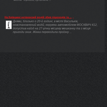
На Київщині нетверезий водій збив пішоходів та ...
Днями, близько о 20-й годині, в місті Васильків,
невстановлений водій, керуючи автомобілем МОСКВИЧ 412,
допустив наїзд на 27-річну місцеву мешканку та з місця
пригоди зник. Жінка переходила проїзну ...