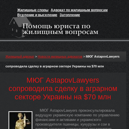
Жилищные споры
Адвокат по жилищным вопросам
Вселение и выселение
Затопление
Признание прав на жильё
Вакансии юриста
Жилищный адвокат
>
Новости жилищных адвокатов
>
МЮГ AstapovLawyers
сопроводила сделку в аграрном секторе Украины на $70 млн
МЮГ AstapovLawyers
сопроводила сделку в аграрном
секторе Украины на $70 млн
МЮГ AstapovLawyers проконсультировала
ведущую украинскую компанию по управлению
финансами и активами и украинского
производителя пшеницы, кукурузы и сои в
рамках создания совместного предприятия