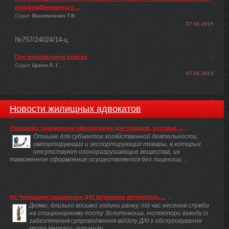
позовомДержавного ...
Судья:
Васильченко Т.В.
07.01.2015
№757/24024/14-ц
Про виправлення описки
Судья:
Цокол Л. І.
07.01.2015
Новости жилищных адвокатов
Упрощено таможенное оформление для товаров, которые ...
Отныне для субъектов хозяйственной деятельности,
импортирующих и экспортирующих товары, в которых
отсутствуют озоноразрушающие вещества, их
таможенное оформление осуществляется без лицензии. ...
На Черкащині працівники ДАІ затримали автомобіль ...
Днями, близько восьмої години ранку, під час несення служби
на стаціонарному посту Золотоноша, інспектори взводу із
забезпечення супроводження відділу ДАІ з обслуговування
міста Черкаси, зупинили ...