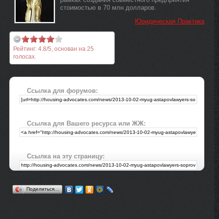
стоимостью в 70 млн долларов.
Юридическая Практика
Рейтинг:
4.8
/
5
, основан на
25
голосах.
Ссылка для форумов:
Ссылка для Вашего ресурса или ЖЖ:
Ссылка на эту страницу:
Поделиться…