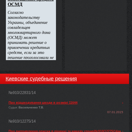
Киевские судебные решения
№910/22831/14
Про відшкодування шкоди в розмірі 11644
Судья:
Васильченко Т.В.
07.01.2015
№910/12275/14
Про виправлення описки в рішенні та наказіу справі№910/12275/14за