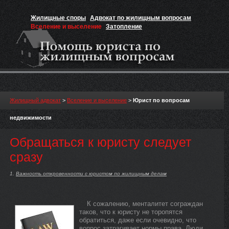
Жилищные споры
Адвокат по жилищным вопросам
Вселение и выселение
Затопление
Признание прав на жильё
Вакансии юриста
Жилищный адвокат
>
Вселение и выселение
>
Юрист по вопросам
недвижимости
Обращаться к юристу следует
сразу
Важность откровенности с юристом по жилищным делам
К сожалению, менталитет сограждан
таков, что к юристу не торопятся
обратиться, даже если очевидно, что
вопрос затрагивает нормы права. Люди