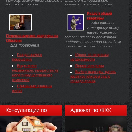
Помощь грамотного адвоката
главные материальные
при узаконивании
отношения в нашей жизни.
перепланировке квартиры.
Помощь хорошего юриста в
Раздел общей
сфере жилищных отношений.
квартиры
Адвокаты по
жилищному праву
нашей компании
Перепланировка квартиры на
готовы оказать всемерную
Оболони
поддержку клиентов по любым
Для проведения
вопросам, в том числе по
перепланировки придется
разделу общей квартиры
нанять строителей. Договор
Раздел жилого
Юрист по вопросам
на работу с юридическим
помещения
недвижимости
лицом составит юрист.
Выделение
Перепланировка
недвижимого имущества из
Выбор квартиры: купить
целого имущественного
квартиру или дом стало
комплекса
гораздо проще
Признание права на
жильё
Консультации по
Адвокат по ЖКХ
недвижимости