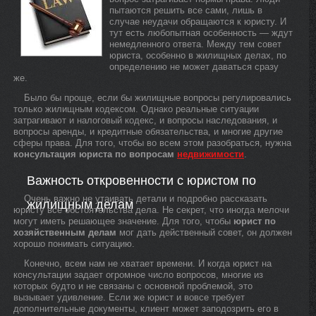
пытаются решить все сами, лишь в
случае неудачи обращаются к юристу. И
тут есть любопытная особенность — ждут
немедленного ответа. Между тем совет
юриста, особенно в жилищных делах, по
определению не может даваться сразу
же.
Было бы проще, если бы жилищные вопросы регулировались
только жилищным кодексом. Однако реальные ситуации
затрагивают и налоговый кодекс, и вопросы наследования, и
вопросы аренды, и кредитные обязательства, и многие другие
сферы права. Для того, чтобы во всем этом разобраться, нужна
консультация юриста по вопросам
недвижимости
.
Важность откровенности с юристом по
Очень важно не утаивать детали и подробно рассказать
жилищным делам
юристу все обстоятельства дела. Не секрет, что иногда мелочи
могут иметь решающее значение. Для того, чтобы
юрист по
хозяйственным делам
мог дать действенный совет, он должен
хорошо понимать ситуацию.
Конечно, всем нам не хватает времени. И когда юрист на
консультации задает огромное число вопросов, многие из
которых будто и не связаны с основной проблемой, это
вызывает удивление. Если же юрист и вовсе требует
дополнительные документы, клиент может заподозрить его в