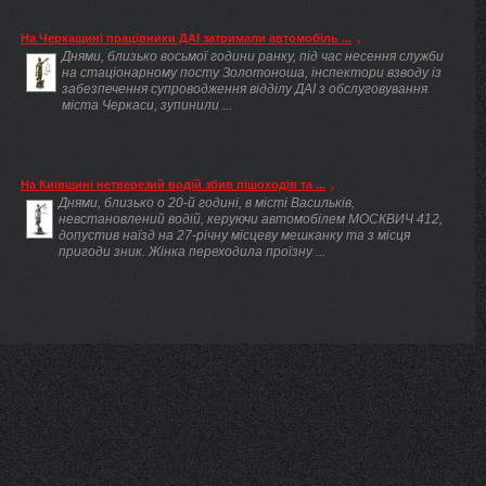
На Черкащині працівники ДАІ затримали автомобіль ...
Днями, близько восьмої години ранку, під час несення служби
на стаціонарному посту Золотоноша, інспектори взводу із
забезпечення супроводження відділу ДАІ з обслуговування
міста Черкаси, зупинили ...
На Київщині нетверезий водій збив пішоходів та ...
Днями, близько о 20-й годині, в місті Васильків,
невстановлений водій, керуючи автомобілем МОСКВИЧ 412,
допустив наїзд на 27-річну місцеву мешканку та з місця
пригоди зник. Жінка переходила проїзну ...