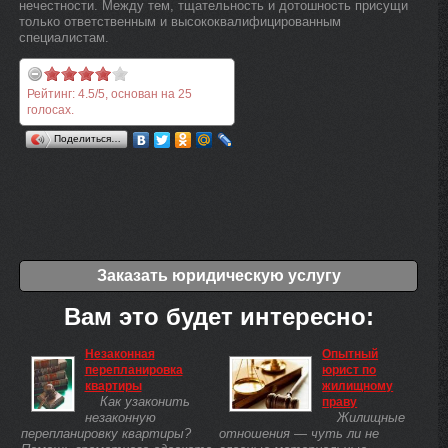
нечестности. Между тем, тщательность и дотошность присущи
только ответственным и высококвалифицированным
специалистам.
Рейтинг:
4.5
/
5
, основан на
25
голосах.
Поделиться…
Заказать юридическую услугу
Вам это будет интересно:
Незаконная
Опытный
перепланировка
юрист по
квартиры
жилищному
Как узаконить
праву
незаконную
Жилищные
перепланировку квартиры?
отношения — чуть ли не