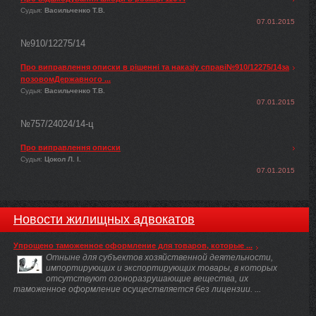
Судья:
Васильченко Т.В.
07.01.2015
№910/12275/14
Про виправлення описки в рішенні та наказіу справі№910/12275/14за
позовомДержавного ...
Судья:
Васильченко Т.В.
07.01.2015
№757/24024/14-ц
Про виправлення описки
Судья:
Цокол Л. І.
07.01.2015
Новости жилищных адвокатов
Упрощено таможенное оформление для товаров, которые ...
Отныне для субъектов хозяйственной деятельности,
импортирующих и экспортирующих товары, в которых
отсутствуют озоноразрушающие вещества, их
таможенное оформление осуществляется без лицензии. ...