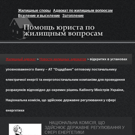
Жилищные споры
Адвокат по жилищным вопросам
Вселение и выселение
Затопление
Признание прав на жильё
Вакансии юриста
Жилищный адвокат
>
Новости жилищных адвокатов
>
відкритих в установах
уповноваженого банку – АТ "Ощадбанк" оптовому постачальнику
електричної енергії та енергопостачальним компаніям для проведення
розрахунків відповідно до окремих рішень Кабінету Міністрів України,
Національна комісія, що здійснює державне регулювання у сфері
енергетики
НАЦІОНАЛЬНА КОМІСІЯ, ЩО
ЗДІЙСНЮЄ ДЕРЖАВНЕ РЕГУЛЮВАННЯ У
СФЕРІ ЕНЕРГЕТИКИ