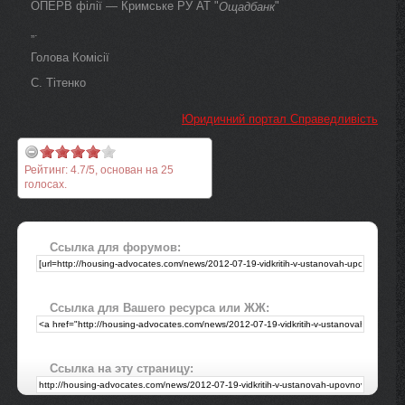
ОПЕРВ філії — Кримське РУ АТ "
"
Ощадбанк
„.
Голова Комісії
С. Тітенко
Юридичний портал Справедливість
Рейтинг:
4.7
/
5
, основан на
25
голосах.
Ссылка для форумов:
Ссылка для Вашего ресурса или ЖЖ:
Ссылка на эту страницу: