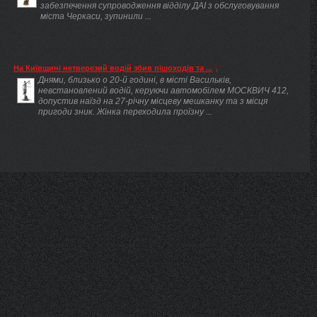
забезпечення супроводження відділу ДАІ з обслуговування
міста Черкаси, зупинили ...
На Київщині нетверезий водій збив пішоходів та ...
Днями, близько о 20-й годині, в місті Васильків,
невстановлений водій, керуючи автомобілем МОСКВИЧ 412,
допустив наїзд на 27-річну місцеву мешканку та з місця
пригоди зник. Жінка переходила проїзну ...