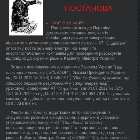
ПОСТАНОВА
05.07.2012 № 859
Про внесення змін до Переліку
додаткових поточних рахунків із
спеціальним режимом використання,
відкритих в установах уповноваженого банку — АТ "
"
Ощадбанк
оптовому постачальнику електричної енергії та
енергопостачальним компаніям для проведення розрахунків
відповідно до окремих рішень Кабінету Міністрів України
Згідно з повноваженнями, наданими Законом України "
Про
"( 575/97-ВР ), Указом Президента України
електроенергетику
від 23.11.2011 № 1059( 1059/2011 ) "
Про Національну комісію, що
",
здійснює державне регулювання у сфері енергетики
ураховуючи звернення АТ "
" від 04.07.2012 № 31/3-
Ощадбанк
13/1-361-7842 та від 05.07.2012 №31/3-13/1-364-7919 Національна
комісія, що здійснює державне регулювання у сфері енергетики,
ПОСТАНОВЛЯЄ:
Унести до Переліку додаткових поточних рахунків із
спеціальним режимом використання, відкритих в установах
уповноваженого банку — АТ "
" оптовому
Ощадбанк
постачальнику електричної енергії та енергопостачальним
компаніям для проведення розрахунків відповідно до окремих
рішень Кабінету Міністрів України( v0764862-12 ), затвердженого