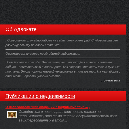
Об Адвокате
. Совершенно случайно набрел на сайт, чему очень рад! С удовольствием
размещу ссылку на своей станичке!
Огромное количество необходимой информации.
Всем большое спасибо. Этот интернет проект,без всякого сомнения,
сейчас - единственный в своем роде. Как здорово, что есть такие нужные
порталы. Этот портал многофункционален в пользовании. На нем здорово
отдыхать - просто, удобно,быстро.
→ Оставить отзыв
Публикации о недвижимости
О налогообложении операции с недвижимостью ...
Сегодня, как и после принятия нового налога на
недвижимость, эта тема широко обсуждается среди всех
заинтересованных в этом ...