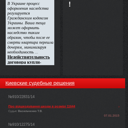
!
Киевские судебные решения
№910/22831/14
Про відшкодування шкоди в розмірі 11644
Судья:
Васильченко Т.В.
07.01.2015
№910/12275/14