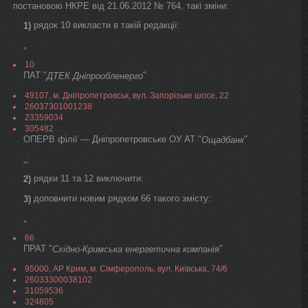
постановою НКРЕ від 21.06.2012 № 764, такі зміни:
рядок 10 викласти в такій редакції:
1)
„
10
ПАТ "
"
ДТЕК Дніпрообленерго
49107, м. Дніпропетровськ, вул. Запорізьке шосе, 22
26037301001238
23359034
305482
ОПЕРВ філії — Дніпропетровське ОУ АТ "
"
Ощадбанк
„;
рядки 11 та 12 виключити:
2)
доповнити новим рядком 66 такого змісту:
3)
„
66
ПРАТ "
"
Східно-Кримська енергетична компанія
95000, АР Крим, м. Сімферополь, вул. Київська, 74/6
26033300038102
31059536
324805