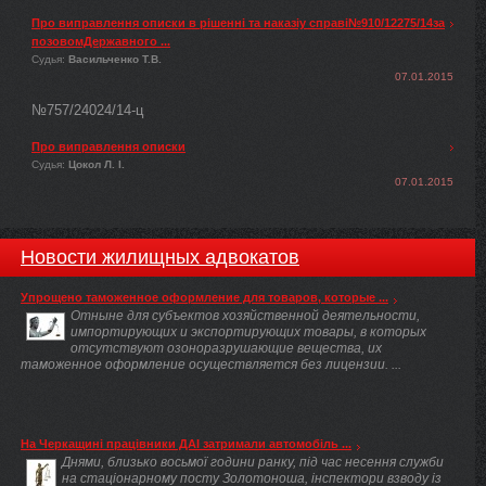
Про виправлення описки в рішенні та наказіу справі№910/12275/14за
позовомДержавного ...
Судья:
Васильченко Т.В.
07.01.2015
№757/24024/14-ц
Про виправлення описки
Судья:
Цокол Л. І.
07.01.2015
Новости жилищных адвокатов
Упрощено таможенное оформление для товаров, которые ...
Отныне для субъектов хозяйственной деятельности,
импортирующих и экспортирующих товары, в которых
отсутствуют озоноразрушающие вещества, их
таможенное оформление осуществляется без лицензии. ...
На Черкащині працівники ДАІ затримали автомобіль ...
Днями, близько восьмої години ранку, під час несення служби
на стаціонарному посту Золотоноша, інспектори взводу із