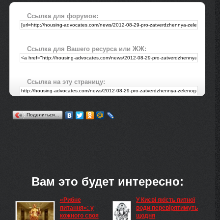
Ссылка для форумов:
Ссылка для Вашего ресурса или ЖЖ:
Ссылка на эту страницу:
Поделиться…
Вам это будет интересно:
«Рибне
У Києві якість питної
питання»: у
води перевірятимуть
кожного своя
щодня