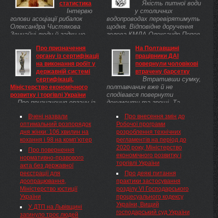
Якість питної води
статистика
Інтервю
у столичних
голови асоціації рибалок
водопроводах перевірятимуть
Олександра Чистякова
щодня. Відповідне доручення
Звичайні люди й гадки не
голова КМДА Олександр Попов
мають, скільки разів рибу
дав Головному управлінню
Про призначення
На Полтавщині
розморожували і
державної санітарно-
органу із сертифікації
працівники ДАІ
переморожували, надруковане в
епідеміологічної служби в місті
на виконання робіт у
повернули чоловікові
№135 Урядового курєра, в
...
державній системі
втрачену барсетку
якому йшлося про ...
Втративши сумку,
сертифікації,
полтавчанин вже й не
Міністерство економічного
сподівався повернути
розвитку і торгівлі України
Про призначення органу із
документи та гроші. Та
сертифікації на виконання
завдяки працівникам ДАІ
Вчені назвали
Про внесення змін до
робіт у державній системі
чоловікові вдалося отримати
оптимальний розпорядок
Робочої програми
сертифікації Відповідно до
назад свої речі.
дня жінки: 106 хвилин на
розроблення технічних
Декрету Кабінету Міністрів
кохання і 98 на комп’ютер
регламентів на період до
України від 10.05.93 № 46-93(
2020 року, Міністерство
46-93 ) "Про стандартизацію і
Про повернення
економічного розвитку і
сертифікацію" та з метою
нормативно-правового
торгівлі України
виконання вимог ДСТУ 3420-96
акта без державної
"Система сертифікації
реєстрації для
Про деякі питання
УкрСЕПРО. Вимоги до органів,
доопрацювання,
практики застосування
що здійснюють сертифікацію
Міністерство юстиції
розділу VI Господарського
систем управління" НАКАЗУЮ:
України
процесуального кодексу
України, Вищий
У ДТП на Львівщині
господарський суд України
загинуло троє людей