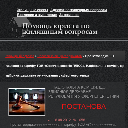
Жилищные споры
Адвокат по жилищным вопросам
Вселение и выселение
Затопление
Признание прав на жильё
Вакансии юриста
Жилищный адвокат
>
Новости жилищных адвокатов
>
Про затвердження
«зеленого» тарифу ТОВ «Сонячна енергія ПЛЮС», Національна комісія, що
здійснює державне регулювання у сфері енергетики
НАЦІОНАЛЬНА КОМІСІЯ, ЩО
ЗДІЙСНЮЄ ДЕРЖАВНЕ
РЕГУЛЮВАННЯ У СФЕРІ ЕНЕРГЕТИКИ
ПОСТАНОВА
16.08.2012 № 1058
Про затвердження «
» тарифу ТОВ «
зеленого
Сонячна енергія