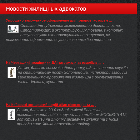
Новости жилищных адвокатов
Упрощено таможенное оформление для товаров, которые ...
Отныне для субъектов хозяйственной деятельности,
импортирующих и экспортирующих товары, в которых
отсутствуют озоноразрушающие вещества, их
таможенное оформление осуществляется без лицензии. ...
На Черкащині працівники ДАІ затримали автомобіль ...
Днями, близько восьмої години ранку, під час несення служби
на стаціонарному посту Золотоноша, інспектори взводу із
забезпечення супроводження відділу ДАІ з обслуговування
міста Черкаси, зупинили ...
На Київщині нетверезий водій збив пішоходів та ...
Днями, близько о 20-й годині, в місті Васильків,
невстановлений водій, керуючи автомобілем МОСКВИЧ 412,
допустив наїзд на 27-річну місцеву мешканку та з місця
пригоди зник. Жінка переходила проїзну ...