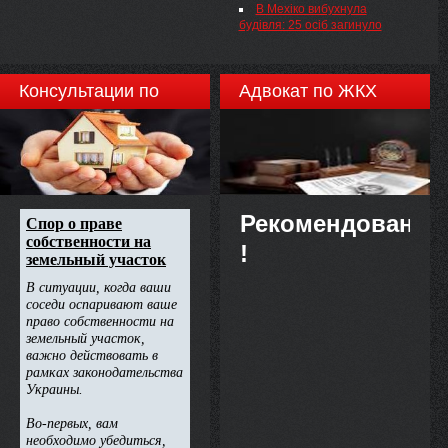
В Мехіко вибухнула
будівля: 25 осіб загинуло
Консультации по
Адвокат по ЖКХ
недвижимости
Рекомендовано
!