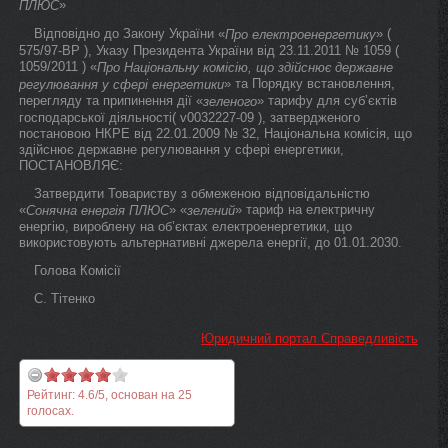
»
ПЛЮС
Відповідно до Закону України «
» (
Про електроенергетику
575/97-ВР ), Указу Президента України від 23.11.2011 № 1059 (
1059/2011 ) «
Про Національну комісію, що здійснює державне
» та Порядку встановлення,
регулювання у сфері енергетики
перегляду та припинення дії «
» тарифу для суб’єктів
зеленого
господарської діяльності( v0032227-09 ), затвердженого
постановою НКРЕ від 22.01.2009 № 32, Національна комісія, що
здійснює державне регулювання у сфері енергетики,
ПОСТАНОВЛЯЄ:
Затвердити Товариству з обмеженою відповідальністю
«
» «
» тариф на електричну
Сонячна енергія ПЛЮС
зелений
енергію, вироблену на об’єктах електроенергетики, що
використовують альтернативні джерела енергії, до 01.01.2030.
Голова Комісії
С. Тітенко
Юридичний портал Справедливість
Рейтинг:
4.6
/
5
, основан на
25
голосах.