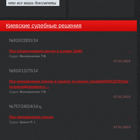
Киевские судебные решения
№910/22831/14
Про відшкодування шкоди в розмірі 11644
Судья:
Васильченко Т.В.
07.01.2015
№910/12275/14
Про виправлення описки в рішенні та наказіу справі№910/12275/14за
позовомДержавного ...
Судья:
Васильченко Т.В.
07.01.2015
№757/24024/14-ц
Про виправлення описки
Судья:
Цокол Л. І.
07.01.2015