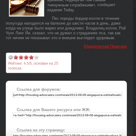
«
», сообщает
ненужным страданиям
издание Today.
Пес породы бордер-колли в течение
полугода находился на балконе до шести часов в день, даже
когда на улице было жарко или дождливо. Владелец колли, Рой
Чунг Линг Йи, сказал, что не думал о страданиях пса, так как
тот ничем не показывал это и внешне выглядел здоровым.
Юридическая Практика
Рейтинг:
4.5
/
5
, основан на
25
голосах.
Ссылка для форумов:
Ссылка для Вашего ресурса или ЖЖ:
Ссылка на эту страницу: