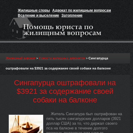
Жилищные споры
Адвокат по жилищным вопросам
Вселение и выселение
Затопление
Признание прав на жильё
Вакансии юриста
Жилищный адвокат
>
Новости жилищных адвокатов
>
Сингапурца
оштрафовали на $3921 за содержание своей собаки на балконе
Сингапурца оштрафовали на
$3921 за содержание своей
собаки на балконе
Житель Сингапура был оштрафован на
пять тысяч сингапурских долларов (3921
доллар США) за то, что держал своего
пса на балконе в течение долгого
времени, подвергая тем самым