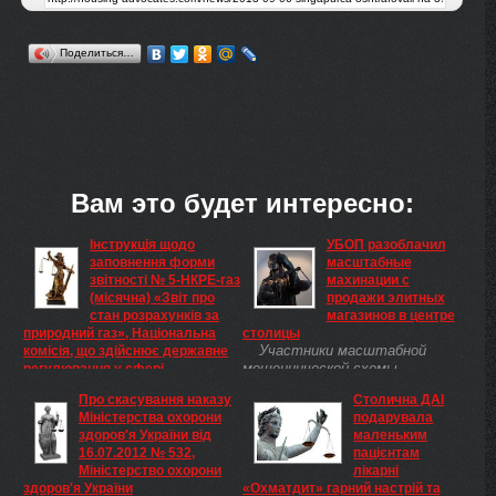
Поделиться…
Вам это будет интересно:
Інструкція щодо
УБОП разоблачил
заповнення форми
масштабные
звітності № 5-НКРЕ-газ
махинации с
(місячна) «Звіт про
продажи элитных
стан розрахунків за
магазинов в центре
природний газ», Національна
столицы
Участники масштабной
комісія, що здійснює державне
мошеннической схемы,
регулювання у сфері
разоблаченной сотрудниками
енергетикиЗАТВЕРДЖЕНО
Про скасування наказу
Столична ДАІ
ЗАТВЕРДЖЕНО Постанова
столичного управления по
Міністерства охорони
подарувала
Національної комісії, що
борьбе с организованной
здоров'я України від
маленьким
здійснює державне
преступностью, будут
16.07.2012 № 532,
пацієнтам
регулювання у сфері
отвечать перед судом.
Міністерство охорони
лікарні
енергетики 04.10.2012 № 1258
Махинаторы по поддельным
здоров'я України
«Охматдит» гарний настрій та
ЗАТВЕРДЖЕНО Постанова
документам ...