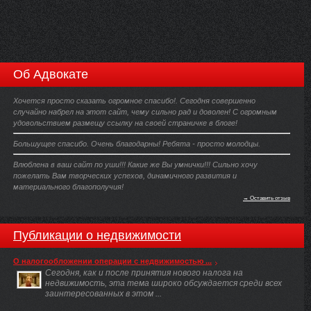
Об Адвокате
Хочется просто сказать огромное спасибо!. Сегодня совершенно
случайно набрел на этот сайт, чему сильно рад и доволен! С огромным
удовольствием размещу ссылку на своей страничке в блоге!
Большущее спасибо. Очень благодарны! Ребята - просто молодцы.
Влюблена в ваш сайт по уши!!! Какие же Вы умнички!!! Сильно хочу
пожелать Вам творческих успехов, динамичного развития и
материального благополучия!
→ Оставить отзыв
Публикации о недвижимости
О налогообложении операции с недвижимостью ...
Сегодня, как и после принятия нового налога на
недвижимость, эта тема широко обсуждается среди всех
заинтересованных в этом ...