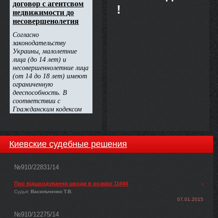
!
Киевские судебные решения
№910/22831/14
Про відшкодування шкоди в розмірі 11644
Судья:
Васильченко Т.В.
07.01.2015
№910/12275/14