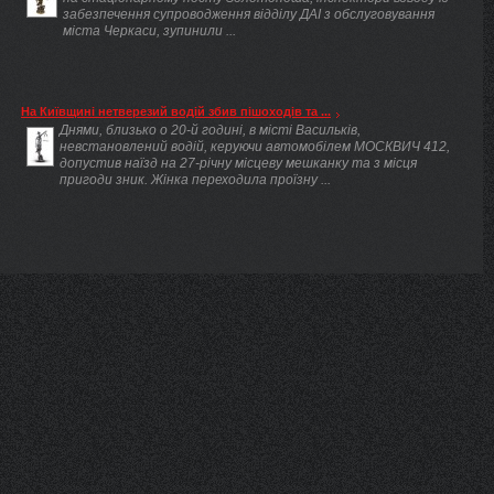
забезпечення супроводження відділу ДАІ з обслуговування
міста Черкаси, зупинили ...
На Київщині нетверезий водій збив пішоходів та ...
Днями, близько о 20-й годині, в місті Васильків,
невстановлений водій, керуючи автомобілем МОСКВИЧ 412,
допустив наїзд на 27-річну місцеву мешканку та з місця
пригоди зник. Жінка переходила проїзну ...