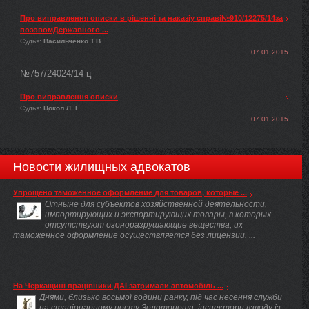
Про виправлення описки в рішенні та наказіу справі№910/12275/14за
позовомДержавного ...
Судья:
Васильченко Т.В.
07.01.2015
№757/24024/14-ц
Про виправлення описки
Судья:
Цокол Л. І.
07.01.2015
Новости жилищных адвокатов
Упрощено таможенное оформление для товаров, которые ...
Отныне для субъектов хозяйственной деятельности,
импортирующих и экспортирующих товары, в которых
отсутствуют озоноразрушающие вещества, их
таможенное оформление осуществляется без лицензии. ...
На Черкащині працівники ДАІ затримали автомобіль ...
Днями, близько восьмої години ранку, під час несення служби
на стаціонарному посту Золотоноша, інспектори взводу із