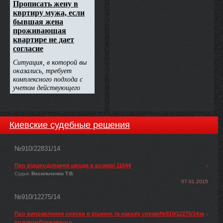
Киевские судебные решения
№910/22831/14
Про відшкодування шкоди в розмірі 11644
Судья:
Васильченко Т.В.
07.01.2015
№910/12275/14
Про виправлення описки в рішенні та наказіу справі№910/12275/14за
позовомДержавного ...