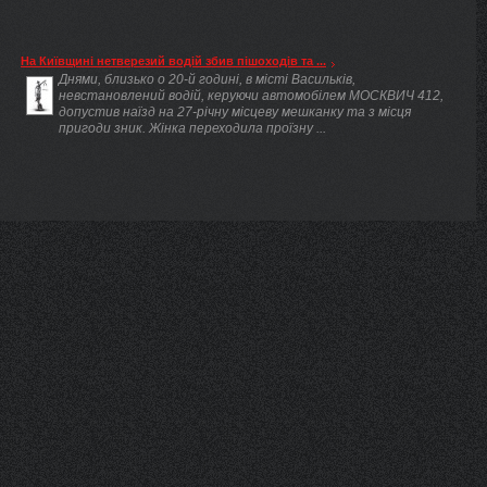
На Київщині нетверезий водій збив пішоходів та ...
Днями, близько о 20-й годині, в місті Васильків,
невстановлений водій, керуючи автомобілем МОСКВИЧ 412,
допустив наїзд на 27-річну місцеву мешканку та з місця
пригоди зник. Жінка переходила проїзну ...