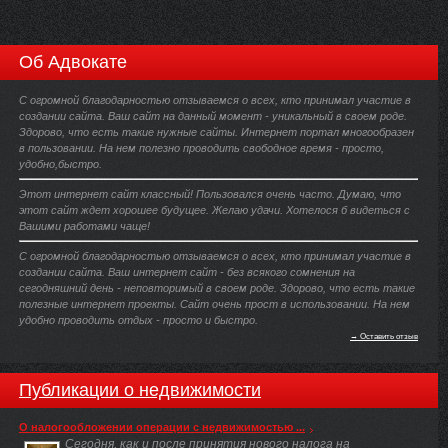
Об Адвокате
С огромной благодарностью отзываемся о всех, кто принимал участие в
создании сайта. Ваш сайт на данный момент - уникальный в своем роде.
Здорово, что есть такие нужные сайты. Интернет портал многообразен
в пользовании. На нем полезно проводить свободное время - просто,
удобно,быстро.
Этот интернет сайт классный! Пользовался очень часто. Думаю, что
этот сайт ждет хорошее будущее. Желаю удачи. Хотелося б видеться с
Вашими работами чаще!
С огромной благодарностью отзываемся о всех, кто принимал участие в
создании сайта. Ваш интернет сайт - без всякого сомнения на
сегодняшний день - неповторимый в своем роде. Здорово, что есть такие
полезные интернет проекты. Сайт очень прост в использовании. На нем
удобно проводить отдых - просто и быстро.
→ Оставить отзыв
Публикации о недвижимости
О налогообложении операции с недвижимостью ...
Сегодня, как и после принятия нового налога на