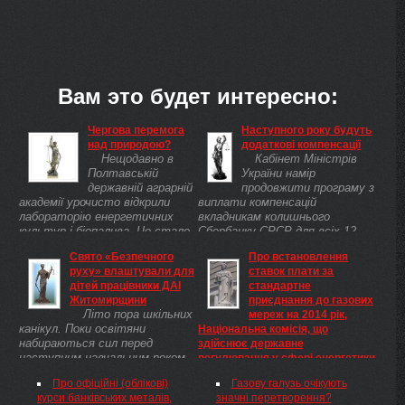
Вам это будет интересно:
Чергова перемога
Наступного року будуть
над природою?
додаткові компенсації
Нещодавно в
Кабінет Міністрів
Полтавській
України намір
державній аграрній
продовжити програму з
академії урочисто відкрили
виплати компенсацій
лабораторію енергетичних
вкладникам колишнього
культур і біопалива. Це стало
Сбербанку СРСР для всіх 12
можливим завдяки українсько-
мільйонів людей, які втратили
Свято «Безпечного
Про встановлення
голландському проекту, що
свої заощадження. Про це віце-
руху» влаштували для
ставок плати за
започаткований ...
премєр-міністр ...
дітей працівники ДАІ
стандартне
Житомирщини
приєднання до газових
Літо пора шкільних
мереж на 2014 рік,
канікул. Поки освітяни
Національна комісія, що
набираються сил перед
здійснює державне
наступним навчальним роком,
регулювання у сфері енергетики
працівники ДАІ проводять
Зареєстровано в
Про офіційні (облікові)
Газову галузь очікують
профілактичні заходи в літніх
Міністерстві юстиції України
курси банківських металів,
значні перетворення?
таборах. Навчання - це
13 грудня 2013 р. за №