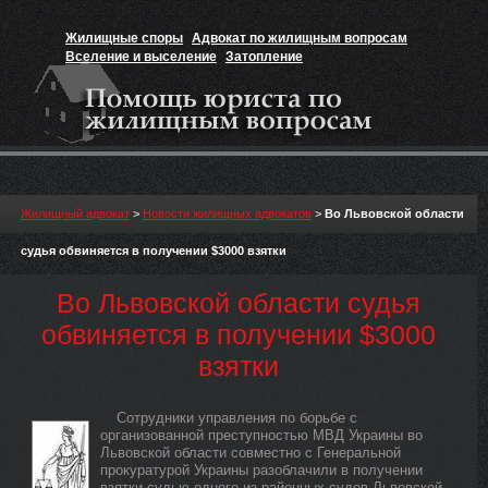
Жилищные споры
Адвокат по жилищным вопросам
Вселение и выселение
Затопление
Признание прав на жильё
Вакансии юриста
Жилищный адвокат
>
Новости жилищных адвокатов
>
Во Львовской области
судья обвиняется в получении $3000 взятки
Во Львовской области судья
обвиняется в получении $3000
взятки
Сотрудники управления по борьбе с
организованной преступностью МВД Украины во
Львовской области совместно с Генеральной
прокуратурой Украины разоблачили в получении
взятки судью одного из районных судов Львовской