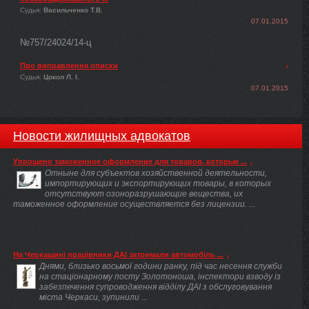
Судья:
Васильченко Т.В.
07.01.2015
№757/24024/14-ц
Про виправлення описки
Судья:
Цокол Л. І.
07.01.2015
Новости жилищных адвокатов
Упрощено таможенное оформление для товаров, которые ...
Отныне для субъектов хозяйственной деятельности,
импортирующих и экспортирующих товары, в которых
отсутствуют озоноразрушающие вещества, их
таможенное оформление осуществляется без лицензии. ...
На Черкащині працівники ДАІ затримали автомобіль ...
Днями, близько восьмої години ранку, під час несення служби
на стаціонарному посту Золотоноша, інспектори взводу із
забезпечення супроводження відділу ДАІ з обслуговування
міста Черкаси, зупинили ...