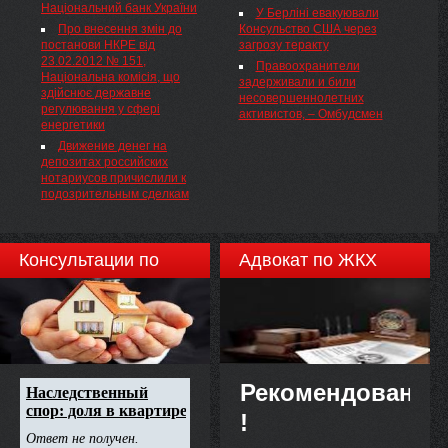
Національний банк України
безперервний процес, ...
2105/24637 Про встановлення
У Берліні евакуювали
ставок плати за стандартне
Про внесення змін до
Консульство США через
приєднання до газових мереж
постанови НКРЕ від
загрозу теракту
на 2014 рік
23.02.2012 № 151,
Правоохранители
Національна комісія, що
задерживали и били
здійснює державне
несовершеннолетних
регулювання у сфері
активистов, – Омбудсмен
енергетики
Движение денег на
депозитах российских
нотариусов причислили к
подозрительным сделкам
Консультации по
Адвокат по ЖКХ
недвижимости
Рекомендовано
!