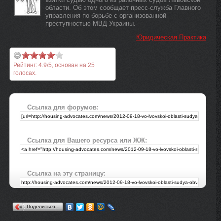
области. Об этом сообщает пресс-служба Главного
управления по борьбе с организованной
преступностью МВД Украины.
Юридическая Практика
Рейтинг:
4.9
/
5
, основан на
25
голосах.
Ссылка для форумов:
Ссылка для Вашего ресурса или ЖЖ:
Ссылка на эту страницу:
Поделиться…