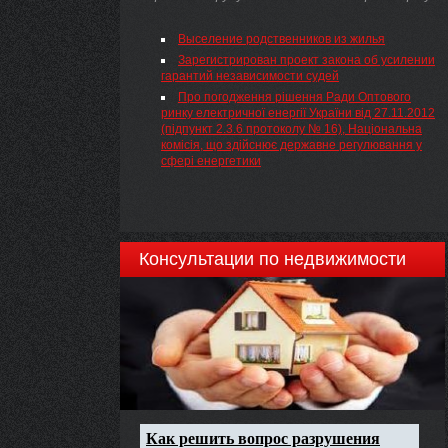
Выселение родственников из жилья
Зарегистрирован проект закона об усилении
гарантий независимости судей
Про погодження рішення Ради Оптового
ринку електричної енергії України від 27.11.2012
(підпункт 2.3.6 протоколу № 16), Національна
комісія, що здійснює державне регулювання у
сфері енергетики
Консультации по недвижимости