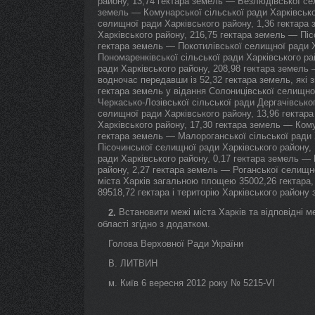
району, 13,74 гектара земель — Безлюдівської сел
земель — Комунарської сільської ради Харківсько
селищної ради Харківського району, 1,36 гектара
Харківського району, 216,75 гектара земель — Піс
гектара земель — Покотилівської селищної ради Х
Пономаренківської сільської ради Харківського р
ради Харківського району, 208,98 гектара земель 
водночас передавши із 52,32 гектара земель, які з
гектара земель у відання Солоницівської селищно
Черкасько-Лозівської сільської ради Дергачівсько
селищної ради Харківського району, 13,96 гекта
Харківського району, 17,30 гектара земель — Кому
гектара земель — Малороганської сільської ради 
Пісочинської селищної ради Харківського району,
ради Харківського району, 0,17 гектара земель — 
району, 2,27 гектара земель — Роганської селищно
міста Харків загальною площею 35002,26 гектара
89518,72 гектара і територію Харківського району
Встановити межі міста Харків та відповідні ме
2.
області згідно з додатком.
Голова Верховної Ради України
В. ЛИТВИН
м. Київ 6 вересня 2012 року № 5215-VI