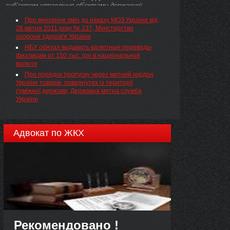
суб’єктом управління об’єктами державної
власності, який здійснює повноваження з
Про внесення змін до наказу МОЗ України від
управління майном державного підприємства -
26 квітня 2011 року № 237, Міністерство
боржника, умов і порядку проведення ...
охорони здоров'я України
НБУ обязал выдавать валютные переводы
физлицам от 150 тыс. грн в национальной
валюте
Про порядок пропуску через митний кордон
України товарів, повернутих із території
суміжної держави, Державна митна служба
України
Адвокат по ЖКХ
Рекомендовано !