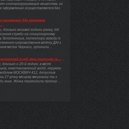
ют озоноразрушающие вещества, их
е оформление осуществляется без
.
і працівники ДАІ затримали
..
, близько восьмої години ранку, під
несення служби на стаціонарному
у Золотоноша, інспектори взводу із
печення супроводження відділу ДАІ з
ння міста Черкаси, зупинили ...
нетверезий водій збив пішоходів та ...
, близько о 20-й годині, в місті
ьків, невстановлений водій, керуючи
мобілем МОСКВИЧ 412, допустив
 на 27-річну місцеву мешканку та з
ди зник. Жінка переходила проїзну ...