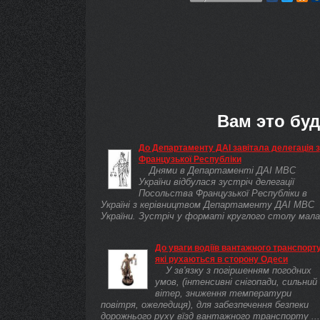
Вам это буд
До Департаменту ДАІ завітала делегація з
Французької Республіки
Днями в Департаменті ДАІ МВС
України відбулася зустріч делегації
Посольства Французької Республіки в
Україні з керівництвом Департаменту ДАІ МВС
України. Зустріч у форматі круглого столу мала
...
До уваги водіїв вантажного транспорту
які рухаються в сторону Одеси
У зв'язку з погіршенням погодних
умов, (інтенсивні снігопади, сильний
вітер, зниження температури
повітря, ожеледиця), для забезпечення безпеки
дорожнього руху вїзд вантажного транспорту ...