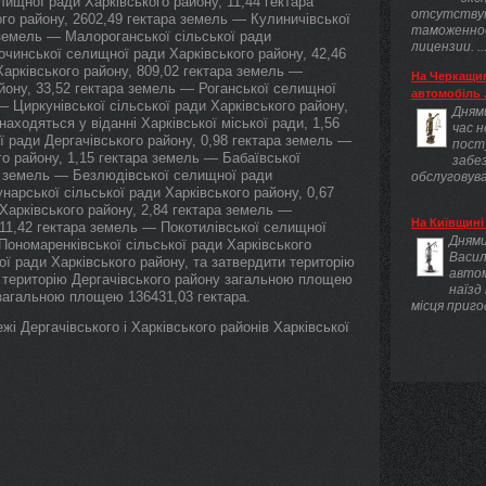
ищної ради Харківського району, 11,44 гектара
отсутству
го району, 2602,49 гектара земель — Кулиничівської
таможенно
 земель — Малороганської сільської ради
лицензии. ..
очинської селищної ради Харківського району, 42,46
арківського району, 809,02 гектара земель —
На Черкащин
айону, 33,52 гектара земель — Роганської селищної
автомобіль .
— Циркунівської сільської ради Харківського району,
Днями
находяться у віданні Харківської міської ради, 1,56
час 
ї ради Дергачівського району, 0,98 гектара земель —
пост
го району, 1,15 гектара земель — Бабаївської
забез
ра земель — Безлюдівської селищної ради
обслуговува
нарської сільської ради Харківського району, 0,67
Харківського району, 2,84 гектара земель —
На Київщині 
 11,42 гектара земель — Покотилівської селищної
Днями
Пономаренківської сільської ради Харківського
Васил
ї ради Харківського району, та затвердити територію
авто
, територію Дергачівського району загальною площею
наїзд
 загальною площею 136431,03 гектара.
місця приго
жі Дергачівського і Харківського районів Харківської