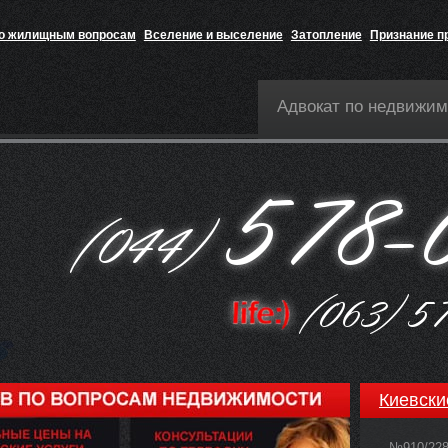
по жилищным вопросам
Вселение и выселение
Затопление
Признание п
Адвокат по недвижим
Киевски
№910/22