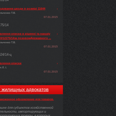
одування шкоди в розмірі 11644
льченко Т.В.
07.01.2015
275/14
лення описки в рішенні та наказіу
0/12275/14за позовомДержавного ...
льченко Т.В.
07.01.2015
024/14-ц
влення описки
 Л. І.
07.01.2015
и жилищных адвокатов
аможенное оформление для товаров,
ыне для субъектов хозяйственной
тельности, импортирующих и
портирующих товары, в которых