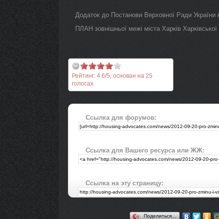
Додаток до Постанови Верховної Ради України в
ПЛАН зовнішньої межі міста Харків Харківської 
Рейтинг:
4.6
/
5
, основан на
25
голосах.
Ссылка для форумов:
Ссылка для Вашего ресурса или ЖЖ:
Ссылка на эту страницу:
Поделиться…