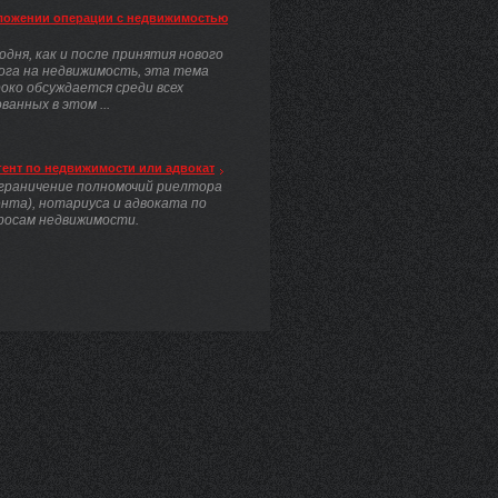
ложении операции с недвижимостью
одня, как и после принятия нового
ога на недвижимость, эта тема
око обсуждается среди всех
анных в этом ...
гент по недвижимости или адвокат
граничение полномочий риелтора
ента), нотариуса и адвоката по
росам недвижимости.