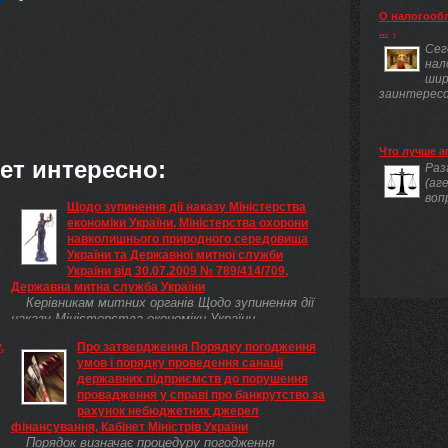
О налогооб
...
Сег
нал
шир
заинтересов
Что лучше а
ет интересно:
Раз
(аг
воп
Щодо зупинення дії наказу Міністерства
економіки України, Міністерства охорони
навколишнього природного середовища
України та Державної митної служби
України від 30.07.2009 № 789/414/709,
Державна митна служба України
Керівникам митних органів Щодо зупинення дії
наказу Міністерства економіки України,
Міністерства охорони навколишнього природного
,
Про затвердження Порядку погодження
середовища України та Державної митної служби
умов і порядку проведення санації
України від 30.07.2009 № 789/414/709
державних підприємств до порушення
провадження у справі про банкрутство за
рахунок небюджетних джерел
фінансування, Кабінет Міністрів України
Порядок визначає процедуру погодження