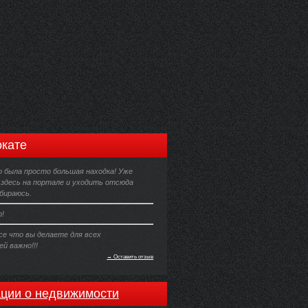
кате
о была просто большая находка! Уже
 здесь на портале и уходить отсюда
бираюсь.
р!
Все что вы делаете для всех
й важно!!!
→ Оставить отзыв
ции о недвижимости