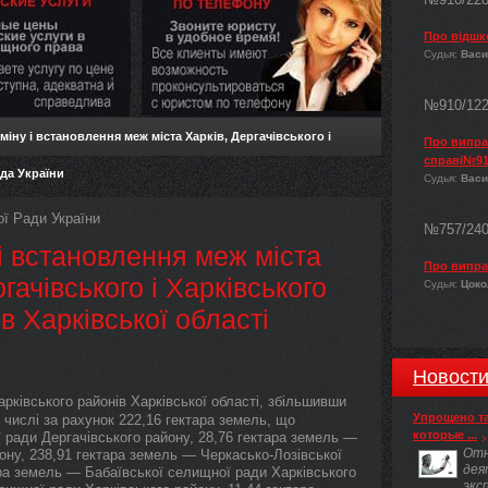
Про відшк
Судья:
Васи
№910/12
міну і встановлення меж міста Харків, Дергачівського і
Про виправ
справі№91
ада України
Судья:
Васи
 Ради України
№757/24
і встановлення меж міста
Про випра
гачівського і Харківського
Судья:
Цокол
в Харківської області
Новост
арківського районів Харківської області, збільшивши
Упрощено т
 числі за рахунок 222,16 гектара земель, що
которые ...
 ради Дергачівського району, 28,76 гектара земель —
Отн
ону, 238,91 гектара земель — Черкасько-Лозівської
дея
ара земель — Бабаївської селищної ради Харківського
экс