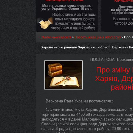
Жилищный адвокат
>
Новости жилищных адвокатов
>
Про з
Харківського районів Харківської області, Верховна Р
ПОСТАНОВА Верховної
Про зміну 
Харків, Дер
районі
Верховна Рада України постановляє:
Змінити межі міста Харків, Дергачівського і Х
1.
територію міста на 4450,58 гектара земель, в тому
знаходяться у віданні Малоданилівської селищної
Солоницівської селищної ради Дергачівського рай
сільської ради Дергачівського району, 20,99 гект