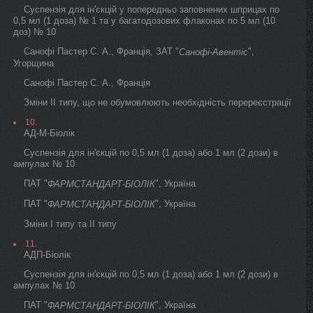
Суспензія для ін'єкцій у попередньо заповнених шприцах по
0,5 мл (1 доза) № 1 та у багатодозових флаконах по 5 мл (10
доз) № 10
Санофі Пастер С. А., Франція, ЗАТ "
",
Санофі-Авентіс
Угорщина
Санофі Пастер С. А., Франція
Зміни II типу, що не обумовлюють необхідність перереєстрації
10.
АД-М-Біолік
Суспензія для ін'єкцій по 0,5 мл (1 доза) або 1 мл (2 дози) в
ампулах № 10
ПАТ "
", Україна
ФАРМСТАНДАРТ-БІОЛІК
ПАТ "
", Україна
ФАРМСТАНДАРТ-БІОЛІК
Зміни I типу та II типу
11.
АДП-Біолік
Суспензія для ін'єкцій по 0,5 мл (1 доза) або 1 мл (2 дози) в
ампулах № 10
ПАТ "
", Україна
ФАРМСТАНДАРТ-БІОЛІК