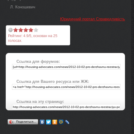
Л. Коношевич
Юридичний портал Справедливість
Рейтинг:
4.9
/
5
, основан на
25
голосах.
Ссылка для форумов:
Ссылка для Вашего ресурса или ЖЖ:
Ссылка на эту страницу:
Поделиться…