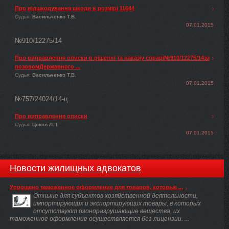
Про відшкодування шкоди в розмірі 11644
Судья:
Васильченко Т.В.
07.01.2015
№910/12275/14
Про виправлення описки в рішенні та наказіу справі№910/12275/14за
позовомДержавного ...
Судья:
Васильченко Т.В.
07.01.2015
№757/24024/14-ц
Про виправлення описки
Судья:
Цокол Л. І.
07.01.2015
Новости жилищных адвокатов
Упрощено таможенное оформление для товаров, которые ...
Отныне для субъектов хозяйственной деятельности,
импортирующих и экспортирующих товары, в которых
отсутствуют озоноразрушающие вещества, их
таможенное оформление осуществляется без лицензии. ...