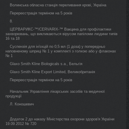
Волинська обласна станція переливання крові, Україна
Перереєстрація терміном на 5 років
8.
ЦЕРВАРИКС-™/CERVARIX-™ Вакцина для профілактики
захворювань, що викликаються вірусом папіломи людини типів
16 та 18
Суспензія для ін'єкцій по 0,5 мл (1 доза) у попередньо
наповненому шприці № 1 у комплекті з голкою або у флаконах
№ 1
Glaxo Smith Kline Biologicals s.a., Бельгія
Glaxo Smith Kline Export Limited, Великобританія
Перереєстрація терміном на 5 років
Начальник Управління лікарських засобів та медичної
продукції
Л. Коношевич
Додаток 2 до наказу Міністерства охорони здоров'я України
19.09.2012 № 720