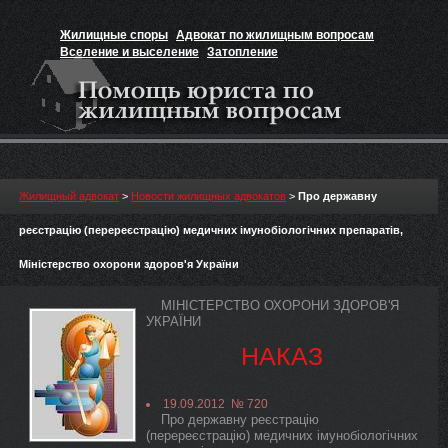
Жилищные споры
Адвокат по жилищным вопросам
Вселение и выселение
Затопление
Признание прав на жильё
Вакансии юриста
Жилищный адвокат
>
Новости жилищных адвокатов
>
Про державну
реєстрацію (перереєстрацію) медичних імунобіологічних препаратів,
Міністерство охорони здоров'я України
МІНІСТЕРСТВО ОХОРОНИ ЗДОРОВ'Я
УКРАЇНИ
НАКАЗ
19.09.2012 № 720
Про державну реєстрацію
(перереєстрацію) медичних імунобіологічних