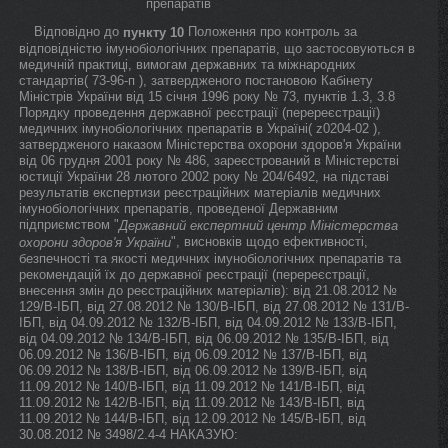
препаратів
Відповідно до
Положення про контроль за
пункту 10
відповідністю імунобіологічних препаратів, що застосовуються в
медичній практиці, вимогам державних та міжнародних
стандартів( 73-96-п ), затвердженого постановою Кабінету
Міністрів України від 15 січня 1996 року № 73, пунктів 1.3, 3.8
Порядку проведення державної реєстрації (перереєстрації)
медичних імунобіологічних препаратів в Україні( z0204-02 ),
затвердженого наказом Міністерства охорони здоров'я України
від 06 грудня 2001 року № 486, зареєстрований в Міністерстві
юстиції України 28 лютого 2002 року № 204/6492, на підставі
результатів експертизи реєстраційних матеріалів медичних
імунобіологічних препаратів, проведеної Державним
підприємством "
Державний експертний центр Міністерства
", висновків щодо ефективності,
охорони здоров'я України
безпечності та якості медичних імунобіологічних препаратів та
рекомендацій їх до державної реєстрації (перереєстрації,
внесення змін до реєстраційних матеріалів): від 21.08.2012 №
129/В-ІБП, від 27.08.2012 № 130/В-ІБП, від 27.08.2012 № 131/В-
ІБП, від 04.09.2012 № 132/В-ІБП, від 04.09.2012 № 133/В-ІБП,
від 04.09.2012 № 134/В-ІБП, від 06.09.2012 № 135/В-ІБП, від
06.09.2012 № 136/В-ІБП, від 06.09.2012 № 137/В-ІБП, від
06.09.2012 № 138/В-ІБП, від 06.09.2012 № 139/В-ІБП, від
11.09.2012 № 140/В-ІБП, від 11.09.2012 № 141/В-ІБП, від
11.09.2012 № 142/В-ІБП, від 11.09.2012 № 143/В-ІБП, від
11.09.2012 № 144/В-ІБП, від 12.09.2012 № 145/В-ІБП, від
30.08.2012 № 3498/2.4-4 НАКАЗУЮ: