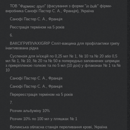
ТОВ "
" (фасування з форми "
" фірми-
Фармекс груп
in bulk
виробника Санофі Пастер С. А., Франція), Україна
Санофі Пастер С. А., Франція
Реєстрація терміном на 5 років
6.
ВАКСІГРИП/VAXIGRIP Спліт-вакцина для профілактики грипу
інактивована рідка
Суспензія для ін'єкцій по 0,25 мл № 1, № 10 та № 20 або 0,5
мл № 1, № 10, № 20 та № 50 в попередньо заповнених шприцах
з прикріпленою голкою та по 5 мл (10 доз) у флаконах № 1 та №
10
Санофі Пастер С. А., Франція
Санофі Пастер С. А., Франція
Перереєстрація терміном на 5 років
7.
Розчин альбуміну 10%
Розчин 10% по 100 мл у пляшках № 1
Волинська обласна станція переливання крові, Україна