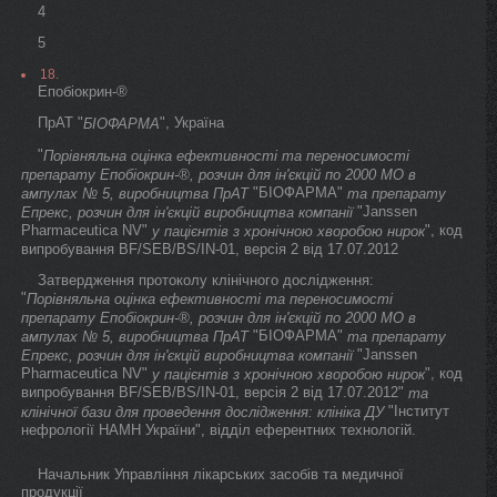
4
5
18.
Епобіокрин-®
ПрАТ "
", Україна
БІОФАРМА
"
Порівняльна оцінка ефективності та переносимості
препарату Епобіокрин-®, розчин для ін'єкцій по 2000 МО в
"БІОФАРМА"
ампулах № 5, виробництва ПрАТ
та препарату
"Janssen
Епрекс, розчин для ін'єкцій виробництва компанії
Pharmaceutica NV"
", код
у пацієнтів з хронічною хворобою нирок
випробування BF/SEB/BS/IN-01, версія 2 від 17.07.2012
Затвердження протоколу клінічного дослідження:
"
Порівняльна оцінка ефективності та переносимості
препарату Епобіокрин-®, розчин для ін'єкцій по 2000 МО в
"БІОФАРМА"
ампулах № 5, виробництва ПрАТ
та препарату
"Janssen
Епрекс, розчин для ін'єкцій виробництва компанії
Pharmaceutica NV"
", код
у пацієнтів з хронічною хворобою нирок
випробування BF/SEB/BS/IN-01, версія 2 від 17.07.2012"
та
"Інститут
клінічної бази для проведення дослідження: клініка ДУ
нефрології НАМН України", відділ еферентних технологій.
Начальник Управління лікарських засобів та медичної
продукції