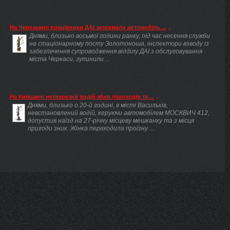
На Черкащині працівники ДАІ затримали автомобіль ...
Днями, близько восьмої години ранку, під час несення служби
на стаціонарному посту Золотоноша, інспектори взводу із
забезпечення супроводження відділу ДАІ з обслуговування
міста Черкаси, зупинили ...
На Київщині нетверезий водій збив пішоходів та ...
Днями, близько о 20-й годині, в місті Васильків,
невстановлений водій, керуючи автомобілем МОСКВИЧ 412,
допустив наїзд на 27-річну місцеву мешканку та з місця
пригоди зник. Жінка переходила проїзну ...