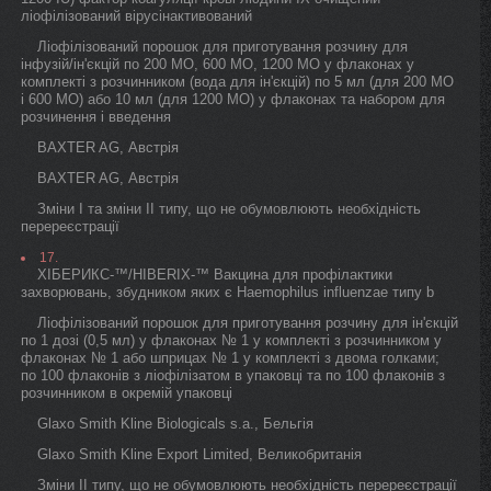
ліофілізований вірусінактивований
Ліофілізований порошок для приготування розчину для
інфузій/ін'єкцій по 200 МО, 600 МО, 1200 МО у флаконах у
комплекті з розчинником (вода для ін'єкцій) по 5 мл (для 200 МО
і 600 МО) або 10 мл (для 1200 МО) у флаконах та набором для
розчинення і введення
BAXTER AG, Австрія
BAXTER AG, Австрія
Зміни I та зміни II типу, що не обумовлюють необхідність
перереєстрації
17.
ХІБЕРИКС-™/HIBERIX-™ Вакцина для профілактики
захворювань, збудником яких є Haemophilus influenzae типу b
Ліофілізований порошок для приготування розчину для ін'єкцій
по 1 дозі (0,5 мл) у флаконах № 1 у комплекті з розчинником у
флаконах № 1 або шприцах № 1 у комплекті з двома голками;
по 100 флаконів з ліофілізатом в упаковці та по 100 флаконів з
розчинником в окремій упаковці
Glaxo Smith Kline Biologicals s.a., Бельгія
Glaxo Smith Kline Export Limited, Великобританія
Зміни II типу, що не обумовлюють необхідність перереєстрації