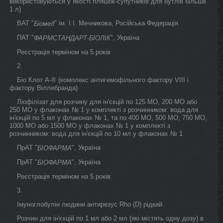
використовуються у якості пляшок-супутників для бутлів більше
1 л)
ВАТ "
" ім. І.І. Мечникова, Російська Федерація
Біомед
ПАТ "
", Україна
ФАРМСТАНДАРТ-БІОЛІК
Реєстрація терміном на 5 років
2.
Біо Клот А-® (комплекс антигемофільного фактору VIII і
фактору Віллебранда)
Ліофілізат для розчину для ін'єкцій по 125 МО, 200 МО або
250 МО у флаконах № 1 у комплекті з розчинником: вода для
ін'єкцій по 5 мл у флаконах № 1, та по 400 МО, 500 МО, 750 МО,
1000 МО або 1500 МО у флаконах № 1 у комплекті з
розчинником: вода для ін'єкцій по 10 мл у флаконах № 1
ПрАТ "
", Україна
БІОФАРМА
ПрАТ "
", Україна
БІОФАРМА
Реєстрація терміном на 5 років
3.
Імуноглобулін людини антирезус Rho (D) рідкий
Розчин для ін'єкцій по 1 мл або 2 мл (які містять одну дозу) в