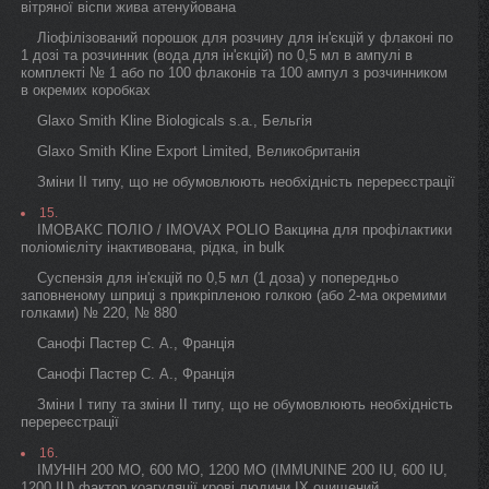
вітряної віспи жива атенуйована
Ліофілізований порошок для розчину для ін'єкцій у флаконі по
1 дозі та розчинник (вода для ін'єкцій) по 0,5 мл в ампулі в
комплекті № 1 або по 100 флаконів та 100 ампул з розчинником
в окремих коробках
Glaxo Smith Kline Biologicals s.a., Бельгія
Glaxo Smith Kline Export Limited, Великобританія
Зміни II типу, що не обумовлюють необхідність перереєстрації
15.
ІМОВАКС ПОЛІО / IMOVAX POLIO Вакцина для профілактики
поліомієліту інактивована, рідка, in bulk
Суспензія для ін'єкцій по 0,5 мл (1 доза) у попередньо
заповненому шприці з прикріпленою голкою (або 2-ма окремими
голками) № 220, № 880
Санофі Пастер С. А., Франція
Санофі Пастер С. А., Франція
Зміни I типу та зміни II типу, що не обумовлюють необхідність
перереєстрації
16.
ІМУНІН 200 МО, 600 МО, 1200 МО (IMMUNINE 200 IU, 600 IU,
1200 IU) фактор коагуляції крові людини ІХ очищений