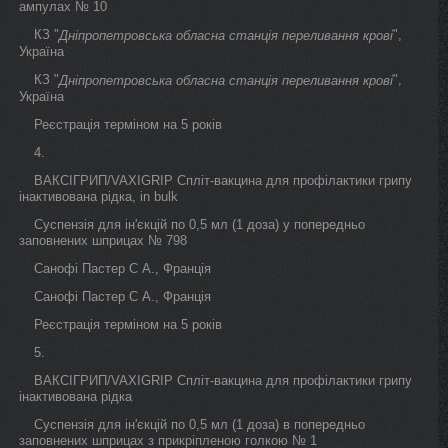
ампулах № 10
КЗ "
",
Дніпропетровська обласна станція переливання крові
Україна
КЗ "
",
Дніпропетровська обласна станція переливання крові
Україна
Реєстрація терміном на 5 років
4.
ВАКСІГРИП/VAXIGRIP Спліт-вакцина для профілактики грипу
інактивована рідка, in bulk
Суспензія для ін'єкцій по 0,5 мл (1 доза) у попередньо
заповнених шприцах № 798
Санофі Пастер С А., Франція
Санофі Пастер С А., Франція
Реєстрація терміном на 5 років
5.
ВАКСІГРИП/VAXIGRIP Спліт-вакцина для профілактики грипу
інактивована рідка
Суспензія для ін'єкцій по 0,5 мл (1 доза) в попередньо
заповнених шприцах з прикріпленою голкою № 1