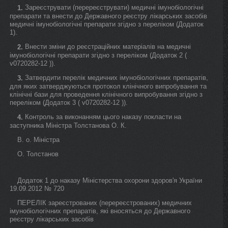
Зареєструвати (перереєструвати) медичні імунобіологічні
1.
препарати та внести до Державного реєстру лікарських засобів
медичні імунобіологічні препарати згідно з переліком (Додаток
1).
Внести зміни до реєстраційних матеріалів на медичні
2.
імунобіологічні препарати згідно з переліком (Додаток 2 (
v0720282-12 )).
Затвердити перелік медичних імунобіологічних препаратів,
3.
для яких затверджуються протокол клінічного випробування та
клінічні бази для проведення клінічного випробування згідно з
переліком (Додаток 3 ( v0720282-12 )).
Контроль за виконанням цього наказу покласти на
4.
заступника Міністра Толстанова О. К.
В. о. Міністра
О. Толстанов
Додаток 1 до наказу Міністерства охорони здоров'я України
19.09.2012 № 720
ПЕРЕЛІК зареєстрованих (перереєстрованих) медичних
імунобіологічних препаратів, які вносяться до Державного
реєстру лікарських засобів