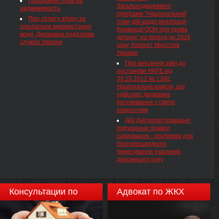
Признание прав на
економічні показники за видами
Загальнодержавної
областей». Об этом
недвижимость
економічної діяльності, що
програми “Національний
сообщается на сайте главы
відносяться до добувної
Про сплату збору за
план дій щодо реалізації
государства.
промисловості і розроблення
спеціальне використання
Конвенції ООН про права
кар'єрів, переробної
води, Державна податкова
дитини” на період до 2016
промисловості, постачання
служба України
року, Кабінет Міністрів
електроенергії, газу, пари та
України
кондиційованого повітря,
Про внесення змін до
водопостачання, каналізації,
постанови НКРЕ від
поводження з відходами"
30.10.2012 № 1392,
Національна комісія, що
здійснює державне
регулювання у сфері
енергетики
ДАІ Дніпропетровщини:
порушення правил
паркування - проблема для
безперешкодного
пересування учасників
дорожнього руху
Консультации по
Адвокат по ЖКХ
недвижимости