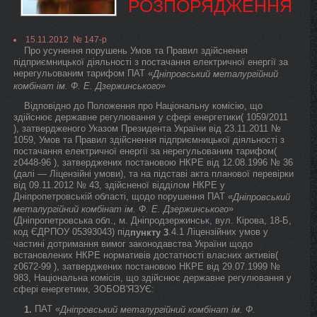
РОЗПОРЯДЖЕННЯ
15.11.2012 № 147-р
Про усунення порушень Умов та Правил здійснення
підприємницької діяльності з постачання електричної енергії за
нерегульованим тарифом ПАТ «
Дніпровський металургійний
»
комбінат ім. Ф. Е. Дзержинського
Відповідно до Положення про Національну комісію, що
здійснює державне регулювання у сфері енергетики( 1059/2011
), затвердженого Указом Президента України від 23.11.2011 №
1059, Умов та Правил здійснення підприємницької діяльності з
постачання електричної енергії за нерегульованим тарифом(
z0448-96 ), затверджених постановою НКРЕ від 12.08.1996 № 36
(далі — Ліцензійні умови), та на підставі акта планової перевірки
від 09.11.2012 № 43, здійсненої відділом НКРЕ у
Дніпропетровській області, щодо порушення ПАТ «
Дніпровський
»
металургійний комбінат ім. Ф. Е. Дзержинського
(Дніпропетровська обл., м. Дніпродзержинськ, вул. Кірова, 18-Б,
код ЄДРПОУ 05393043) під
.4.1 Ліцензійних умов у
пункту 3
частині дотримання вимог законодавства України щодо
встановлених НКРЕ нормативів достатності власних активів(
z0672-99 ), затверджених постановою НКРЕ від 29.07.1999 №
983, Національна комісія, що здійснює державне регулювання у
сфері енергетики, ЗОБОВ'ЯЗУЄ:
ПАТ «
1.
Дніпровський металургійний комбінат ім. Ф.