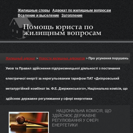
Жилищные споры
Адвокат по жилищным вопросам
Вселение и выселение
Затопление
Признание прав на жильё
Вакансии юриста
Жилищный адвокат
>
Новости жилищных адвокатов
>
Про усунення порушень
Умов та Правил здійснення підприємницької діяльності з постачання
електричної енергії за нерегульованим тарифом ПАТ «Дніпровський
металургійний комбінат ім. Ф.Е. Дзержинського», Національна комісія, що
здійснює державне регулювання у сфері енергетики
НАЦІОНАЛЬНА КОМІСІЯ, ЩО
ЗДІЙСНЮЄ ДЕРЖАВНЕ
РЕГУЛЮВАННЯ У СФЕРІ
ЕНЕРГЕТИКИ