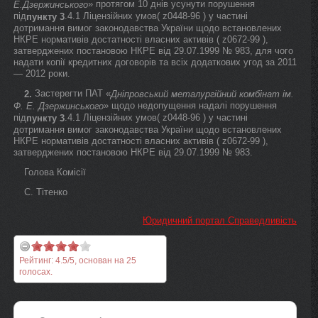
» протягом 10 днів усунути порушення
Е.Дзержинського
під
.4.1 Ліцензійних умов( z0448-96 ) у частині
пункту 3
дотримання вимог законодавства України щодо встановлених
НКРЕ нормативів достатності власних активів ( z0672-99 ),
затверджених постановою НКРЕ від 29.07.1999 № 983, для чого
надати копії кредитних договорів та всіх додаткових угод за 2011
— 2012 роки.
Застерегти ПАТ «
2.
Дніпровський металургійний комбінат ім.
» щодо недопущення надалі порушення
Ф. Е. Дзержинського
під
.4.1 Ліцензійних умов( z0448-96 ) у частині
пункту 3
дотримання вимог законодавства України щодо встановлених
НКРЕ нормативів достатності власних активів ( z0672-99 ),
затверджених постановою НКРЕ від 29.07.1999 № 983.
Голова Комісії
С. Тітенко
Юридичний портал Справедливість
Рейтинг:
4.5
/
5
, основан на
25
голосах.