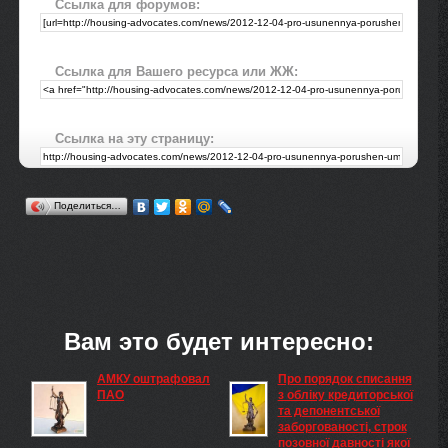
Ссылка для форумов:
Ссылка для Вашего ресурса или ЖЖ:
Ссылка на эту страницу:
Поделиться…
Вам это будет интересно:
АМКУ оштрафовал
Про порядок списання
ПАО
з обліку кредиторської
та депонентської
заборгованості, строк
позовної давності якої