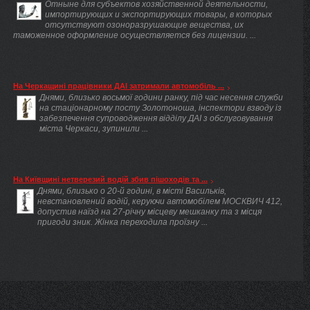
Отныне для субъектов хозяйственной деятельности,
импортирующих и экспортирующих товары, в которых
отсутствуют озоноразрушающие вещества, их
таможенное оформление осуществляется без лицензии. ...
На Черкащині працівники ДАІ затримали автомобіль ...
Днями, близько восьмої години ранку, під час несення служби
на стаціонарному посту Золотоноша, інспектори взводу із
забезпечення супроводження відділу ДАІ з обслуговування
міста Черкаси, зупинили ...
На Київщині нетверезий водій збив пішоходів та ...
Днями, близько о 20-й годині, в місті Васильків,
невстановлений водій, керуючи автомобілем МОСКВИЧ 412,
допустив наїзд на 27-річну місцеву мешканку та з місця
пригоди зник. Жінка переходила проїзну ...