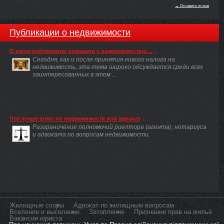
→ Оставить отзыв
Публикации о недвижимости
О налогообложении операции с недвижимостью ...
Сегодня, как и после принятия нового налога на
недвижимость, эта тема широко обсуждается среди всех
заинтересованных в этом ...
Что лучше агент по недвижимости или адвокат
Разграничение полномочий риелтора (агента), нотариуса
и адвоката по вопросам недвижимости.
Жилищные споры
Адвокат по жилищным вопросам
Вселение и выселение
Затопление
Признание прав на жильё
Вакансии юриста