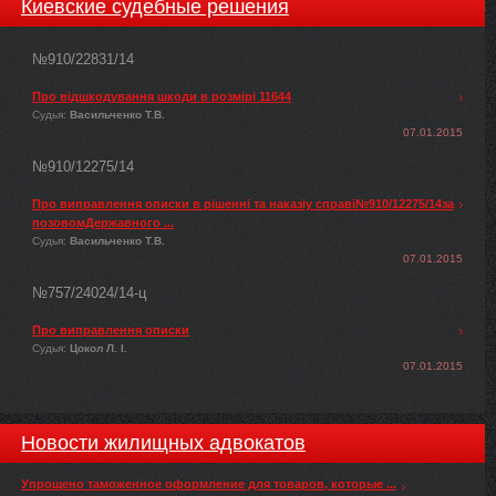
Киевские судебные решения
№910/22831/14
Про відшкодування шкоди в розмірі 11644
Судья:
Васильченко Т.В.
07.01.2015
№910/12275/14
Про виправлення описки в рішенні та наказіу справі№910/12275/14за
позовомДержавного ...
Судья:
Васильченко Т.В.
07.01.2015
№757/24024/14-ц
Про виправлення описки
Судья:
Цокол Л. І.
07.01.2015
Новости жилищных адвокатов
Упрощено таможенное оформление для товаров, которые ...