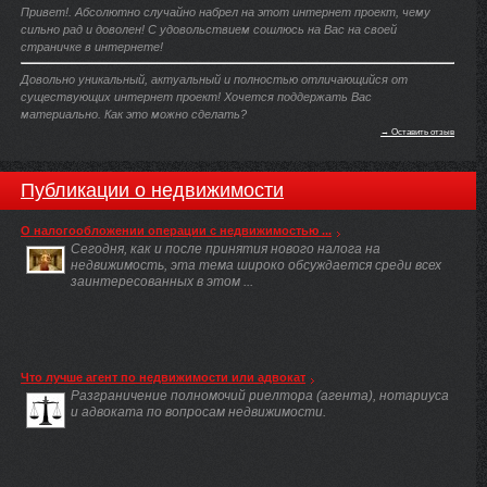
Привет!. Абсолютно случайно набрел на этот интернет проект, чему
сильно рад и доволен! С удовольствием сошлюсь на Вас на своей
страничке в интернете!
Довольно уникальный, актуальный и полностью отличающийся от
существующих интернет проект! Хочется поддержать Вас
материально. Как это можно сделать?
→ Оставить отзыв
Публикации о недвижимости
О налогообложении операции с недвижимостью ...
Сегодня, как и после принятия нового налога на
недвижимость, эта тема широко обсуждается среди всех
заинтересованных в этом ...
Что лучше агент по недвижимости или адвокат
Разграничение полномочий риелтора (агента), нотариуса
и адвоката по вопросам недвижимости.