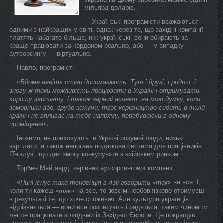
мільярд доларів.
Українські програмісти вважаються
одними з найкращих у світі, однак через те, що західні компанії
платять набагато більше, ніж українські, вони обирають за
краще працювати за кордоном реально, або — у випадку
аутсорсингу — віртуально.
Павло, програміст:
«
Вдома навіть стіни допомагають. Тут і друзі, і родичі, і
знову ж таки можливість працювати в Україні і отримувати
хорошу зарплату, і також гарний аспект, на мою думку, коли
замовники або, грубо кажучи, твоє керівництво сидить в іншій
країні і не впливає на тебе напряму, перебуваючи в одному
».
приміщенні
Іноземці не приховують: в Україні розумні люди, низькі
зарплати, а також непогана податкова система для працівників
IT-галузі, що дає змогу конкурувати з азійським ринком.
Торбен Майгаард, керівник аутсорсингової компанії:
«
» на все. І,
Нині існує така тенденція в Азії говорити «так
коли ти кажеш «
» на все, то зовсім необов’язково отримуєш
так
в результаті те, що хоче споживач. Але культура українців
відрізняється — вони все розпитують і радяться, таким чином їм
легше працювати з людьми із Західної Європи. Це покращує
продуктивність праці і цінність всього співробітництва в цілому.