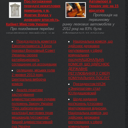
Про погодження
Автоімпорт в
информатизации, сообщила о
инстанции, которым
передачі нежитлових
Україну зріс на 15
завершении разработки
коммунальные помещения у
приміщень у м.
відсотків
проекта «Положения о
набережной Днепра на Подоле
Пропозиція на
Жовтих Водах у
предоставлении услуг по
незаконно перешли в частную
первинному
державну власність,
переносу абонентских ...
собственность. Об этом
ринку легкових автомобілів у
Кабінет Міністрів України
сообщает пресс-служба
Про погодження передачі
2012 році на 83% була
прокуратуры ...
нежитлових приміщень у м.
сформована за рахунок
Жовтих Водах у державну
імпорту. Про це повідомляє
Председатель комитета
Національна комісія, що
власність Погодитися з
прес-служба
Европарламента Э.Брок
здійснює державне
пропозицією Генеральної
асоціаціїУкравтопром.За 2012
призвал Верховный Совет
регулювання у сфері
прокуратури України та
рік в Україну було завезено ...
Украины скорее
комунальних
Жовтоводської міської ради
ратифицировать
послугНАЦІОНАЛЬНА
(Дніпропетровська область)
соглашение об ассоциации
КОМІСІЯ, ЩО ЗДІЙСНЮЄ
щодо передачі нежитлових
ДЕРЖАВНЕ
приміщень загальною площею
селищних, міських голів
РЕГУЛЮВАННЯ У СФЕРІ
231,9 кв. метра (реєстраційний
2 червня 2013 року,
КОМУНАЛЬНИХ ПОСЛУГ
номер 36147503) в будівлі
Центральна виборча
(літер А) по вул.
комісія
Президентом НАЭК
Хмельницького, 21/59, у м.
«Энергоатом» стал
Аналіз практики
Жовтих Водах у державну
Ю.Недашковский
застосування
власність із закріпленням їх на
адміністративними судами
Щодо надання
праві оперативного управління
положень Закону України
роз'яснень (стосовно
за Генеральною прокуратурою
"Про забезпечення
врегулювання відносин,
України.
реалізації житлових прав
Національна комісія, що
мешканців гуртожитків",
здійснює державне
Вищий адміністративний
регулювання у сфері
суд України
комунальних