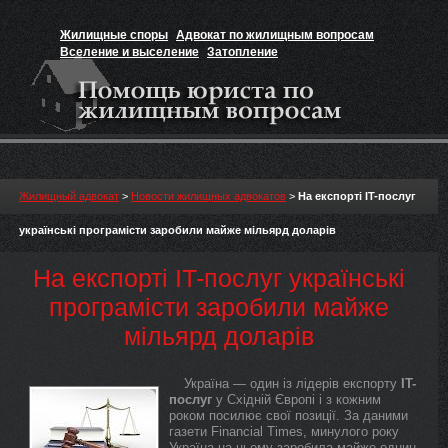
Жилищные споры
Адвокат по жилищным вопросам
Вселение и выселение
Затопление
Признание прав на жильё
Вакансии юриста
Жилищный адвокат
>
Новости жилищных адвокатов
>
На експорті IT-послуг
українські програмісти заробили майже мільярд доларів
На експорті IT-послуг українські
програмісти заробили майже
мільярд доларів
Україна — один із лідерів експорту
IT-
послуг
у Східній Європі і з кожним
роком посилює свої позиції. За даними
газети Financial Times, минулого року
Україна на цьому заробила майже однин