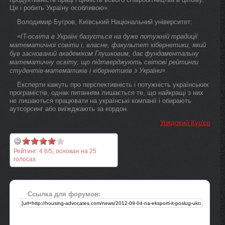
Це і робить Україну особливою».
Володимир Бугров, Київський Національний університет:
«
IT-освіта в Україні базується на дуже потужній традиції
математичної совіти і, власне, факультет кібернетики, який
був заснований академіком Глушковим, дає фундаментальну
математичну освіту, що підтверджують світові рейтинги
».
студентів-математиків і кібернетиків з України
Експерти кажуть про перспективність і потужність українських
програмістів, однак питанням лишається те, що найкращі з них
не лишаються працювати на українські компанії і обирають
аутсорсинг або виїжджають за кордон.
Урядовий Кур'єр
Рейтинг:
4.6
/
5
, основан на
25
голосах.
Ссылка для форумов: