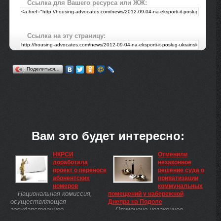
Ссылка для Вашего ресурса или ЖЖ:
Ссылка на эту страницу:
Поделиться…
Вам это будет интересно:
НКРСИ
Отменили
доработала
незаконное
проект о переносе
решение суда о
абонентских
приватизации
номеров
коммунальных
Национальная комиссия,
помещений у набережной
осуществляющая
Днепра на Подоле
государственное
Отменено незаконное
регулирование в сфере связи и
решение суда первой