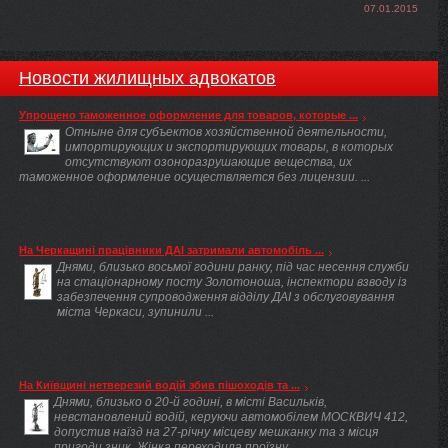
07.01.2015
Новости жилищных адвокатов
Упрощено таможенное оформление для товаров, которые ...
Отныне для субъектов хозяйственной деятельности,
импортирующих и экспортирующих товары, в которых
отсутствуют озоноразрушающие вещества, их
таможенное оформление осуществляется без лицензии. ...
На Черкащині працівники ДАІ затримали автомобіль ...
Днями, близько восьмої години ранку, під час несення служби
на стаціонарному посту Золотоноша, інспектори взводу із
забезпечення супроводження відділу ДАІ з обслуговування
міста Черкаси, зупинили ...
На Київщині нетверезий водій збив пішоходів та ...
Днями, близько о 20-й годині, в місті Васильків,
невстановлений водій, керуючи автомобілем МОСКВИЧ 412,
допустив наїзд на 27-річну місцеву мешканку та з місця
пригоди зник. Жінка переходила проїзну ...