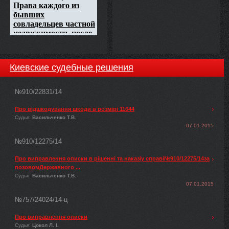
Киевские судебные решения
№910/22831/14
Про відшкодування шкоди в розмірі 11644
Судья:
Васильченко Т.В.
07.01.2015
№910/12275/14
Про виправлення описки в рішенні та наказіу справі№910/12275/14за
позовомДержавного ...
Судья:
Васильченко Т.В.
07.01.2015
№757/24024/14-ц
Про виправлення описки
Судья:
Цокол Л. І.