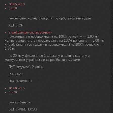
30.05.2013
14,10
Гексетидин, холіну саліцилат, хлорбутанол гемігідрат
ХЕПІЛОР
спрей для ротової порожнини
гексетидину в перерахуванні на 100% речовину — 1,00 мг,
холіну саліцилату в перерахуванні на 100% речовину — 5,00 мг,
хлорбутанолу гемігідрату в перерахуванні на 100% речовину —
2,50 мг
по 20 мг у флаконі; по 1 флакону в пачці з картону з
маркуванням українською та російською мовами
ПАТ "
", Україна
Фармак
R02AA20
UA/10910/01/01
01.09.2015
15,70
Бензилбензоат
БЕНЗИЛБЕНЗОАТ