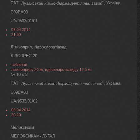
ПАТ "
", Україна
Луганський хіміко-фармацевтичний завод
C09BA03
UA/9533/01/01
08.04.2014
21,50
Лізиноприл, гідрохлоротіазид
ЛІЗОПРЕС 20
таблетки
лізиноприлу 20 мг, гідрохлоротіазид у 12,5 мг
№ 10 х 3
ПАТ "
", Україна
Луганський хіміко-фармацевтичний завод
C09BA03
UA/9533/01/02
08.04.2014
30,20
Мелоксикам
МЕЛОКСИКАМ- ЛУГАЛ