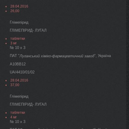
28.04.2016
26,00
Глімепірид
ГЛІМЕПІРИД- ЛУГАЛ
таблетки
3 мг
№ 10 х 3
ПАТ "
", Україна
Луганський хіміко-фармацевтичний завод
A10BB12
UA/4410/01/02
28.04.2016
37,00
Глімепірид
ГЛІМЕПІРИД- ЛУГАЛ
таблетки
4 мг
№ 10 х 3