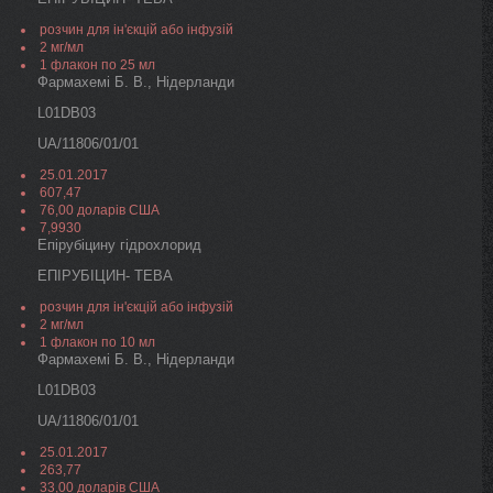
розчин для ін'єкцій або інфузій
2 мг/мл
1 флакон по 25 мл
Фармахемі Б. В., Нідерланди
L01DB03
UA/11806/01/01
25.01.2017
607,47
76,00 доларів США
7,9930
Епірубіцину гідрохлорид
ЕПІРУБІЦИН- ТЕВА
розчин для ін'єкцій або інфузій
2 мг/мл
1 флакон по 10 мл
Фармахемі Б. В., Нідерланди
L01DB03
UA/11806/01/01
25.01.2017
263,77
33,00 доларів США