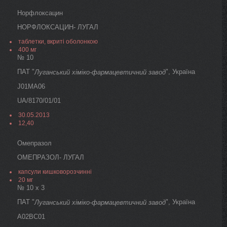
Норфлоксацин
НОРФЛОКСАЦИН- ЛУГАЛ
таблетки, вкриті оболонкою
400 мг
№ 10
ПАТ "
", Україна
Луганський хіміко-фармацевтичний завод
J01MA06
UA/8170/01/01
30.05.2013
12,40
Омепразол
ОМЕПРАЗОЛ- ЛУГАЛ
капсули кишковорозчинні
20 мг
№ 10 х 3
ПАТ "
", Україна
Луганський хіміко-фармацевтичний завод
A02BC01