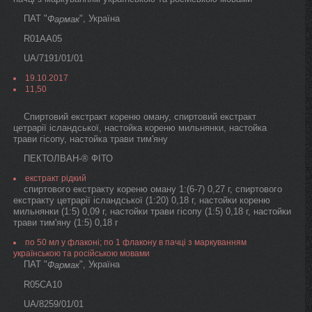
ПАТ "
", Україна
Фармак
R01AA05
UA/7191/01/01
19.10.2017
11,50
Спиртовий екстракт кореню оману, спиртовий екстракт
цетрарії ісландської, настойка кореню мильнянки, настойка
трави гісопу, настойка трави тим'яну
ПЕКТОЛВАН-® ФІТО
екстракт рідкий
спиртового екстракту кореню оману 1:(6-7) 0,27 г, спиртового
екстракту цетрарії ісландської (1:20) 0,18 г, настойки кореню
мильнянки (1:5) 0,09 г, настойки трави гісопу (1:5) 0,18 г, настойки
трави тим'яну (1:5) 0,18 г
по 50 мл у флаконі; по 1 флакону в пачці з маркуванням
українською та російською мовами
ПАТ "
", Україна
Фармак
R05CA10
UA/8259/01/01