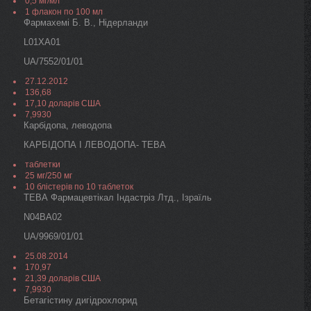
0,5 мг/мл
1 флакон по 100 мл
Фармахемі Б. В., Нідерланди
L01XA01
UA/7552/01/01
27.12.2012
136,68
17,10 доларів США
7,9930
Карбідопа, леводопа
КАРБІДОПА І ЛЕВОДОПА- ТЕВА
таблетки
25 мг/250 мг
10 блістерів по 10 таблеток
ТЕВА Фармацевтікал Індастріз Лтд., Ізраїль
N04BA02
UA/9969/01/01
25.08.2014
170,97
21,39 доларів США
7,9930
Бетагістину дигідрохлорид