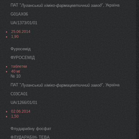
ПАТ "
", Україна
Луганський хіміко-фармацевтичний завод
G01AX06
UA/1373/01/01
25.06.2014
1,90
Фуросемід
ФУРОСЕМІД
таблетки
40 мг
№ 10
ПАТ "
", Україна
Луганський хіміко-фармацевтичний завод
C03CA01
UA/1266/01/01
02.06.2014
1,50
Флударабіну фосфат
ФЛУДАРАБІН- ТЕВА