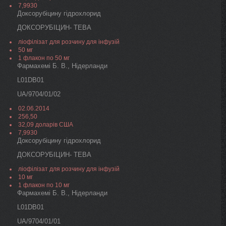
7,9930
Доксорубіцину гідрохлорид
ДОКСОРУБІЦИН- ТЕВА
ліофілізат для розчину для інфузій
50 мг
1 флакон по 50 мг
Фармахемі Б. В., Нідерланди
L01DB01
UA/9704/01/02
02.06.2014
256,50
32,09 доларів США
7,9930
Доксорубіцину гідрохлорид
ДОКСОРУБІЦИН- ТЕВА
ліофілізат для розчину для інфузій
10 мг
1 флакон по 10 мг
Фармахемі Б. В., Нідерланди
L01DB01
UA/9704/01/01