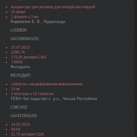
концентрат для розчину для ін'єкцій або інфузій
25 мг/мл
1 флакон х 2 мл
Фармахемі Б. В., Нідерланди
L01BB05
UA/10804/01/01
15.07.2015
1398,78
175,00 доларів США
7,9930
Фелодипін
ФЕЛОДИП
таблетки з модифікованим вивільненням
10 мг
3 блістери х 10 таблеток
ТЕВА Чех Індастріз с. р.о., Чеська Республіка
C08CA02
UA/4378/01/03
14.02.2016
93,92
11,75 доларів США