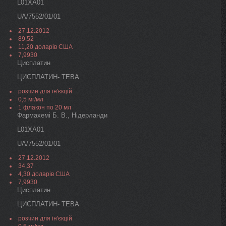
L01XA01
UA/7552/01/01
27.12.2012
89,52
11,20 доларів США
7,9930
Цисплатин
ЦИСПЛАТИН- ТЕВА
розчин для ін'єкцій
0,5 мг/мл
1 флакон по 20 мл
Фармахемі Б. В., Нідерланди
L01XA01
UA/7552/01/01
27.12.2012
34,37
4,30 доларів США
7,9930
Цисплатин
ЦИСПЛАТИН- ТЕВА
розчин для ін'єкцій