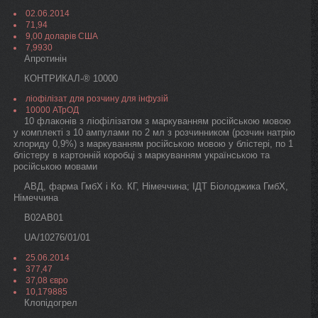
02.06.2014
71,94
9,00 доларів США
7,9930
Апротинін
КОНТРИКАЛ-® 10000
ліофілізат для розчину для інфузій
10000 АТрОД
10 флаконів з ліофілізатом з маркуванням російською мовою
у комплекті з 10 ампулами по 2 мл з розчинником (розчин натрію
хлориду 0,9%) з маркуванням російською мовою у блістері, по 1
блістеру в картонній коробці з маркуванням українською та
російською мовами
АВД, фарма ГмбХ і Ко. КГ, Німеччина; ІДТ Біолоджика ГмбХ,
Німеччина
B02AB01
UA/10276/01/01
25.06.2014
377,47
37,08 євро
10,179885
Клопідогрел