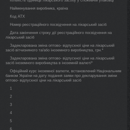
Кількість одиниць лікарського засобу у споживчій упаковці
Найменування виробника, країна
Код АТХ
Номер реєстраційного посвідчення на лікарський засіб
Дата закінчення строку дії реєстраційного посвідчення на
лікарський засіб
Задекларована зміна оптово- відпускної ціни на лікарський
засіб вітчизняного та/або іноземного виробництва, грн.*
Задекларована зміна оптово- відпускної ціни на лікарський
засіб іноземного виробництва в іноземній валюті*
Офіційний курс іноземної валюти, встановлений Національним
банком України на дату подання заяви про декларування зміни
оптово- відпускної ціни на лікарський засіб
1
2
3
4
5
6