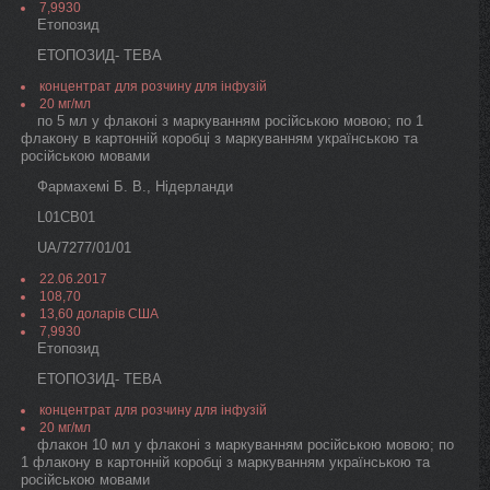
7,9930
Етопозид
ЕТОПОЗИД- ТЕВА
концентрат для розчину для інфузій
20 мг/мл
по 5 мл у флаконі з маркуванням російською мовою; по 1
флакону в картонній коробці з маркуванням українською та
російською мовами
Фармахемі Б. В., Нідерланди
L01CB01
UA/7277/01/01
22.06.2017
108,70
13,60 доларів США
7,9930
Етопозид
ЕТОПОЗИД- ТЕВА
концентрат для розчину для інфузій
20 мг/мл
флакон 10 мл у флаконі з маркуванням російською мовою; по
1 флакону в картонній коробці з маркуванням українською та
російською мовами