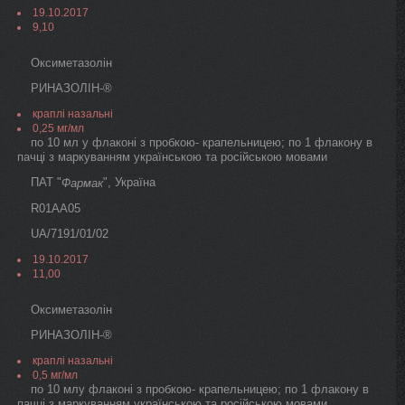
19.10.2017
9,10
Оксиметазолін
РИНАЗОЛІН-®
краплі назальні
0,25 мг/мл
по 10 мл у флаконі з пробкою- крапельницею; по 1 флакону в
пачці з маркуванням українською та російською мовами
ПАТ "
", Україна
Фармак
R01AA05
UA/7191/01/02
19.10.2017
11,00
Оксиметазолін
РИНАЗОЛІН-®
краплі назальні
0,5 мг/мл
по 10 млу флаконі з пробкою- крапельницею; по 1 флакону в
пачці з маркуванням українською та російською мовами