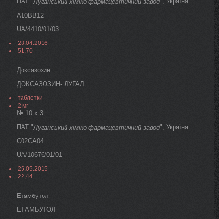
ПАТ "
", Україна
Луганський хіміко-фармацевтичний завод
A10BB12
UA/4410/01/03
28.04.2016
51,70
Доксазозин
ДОКСАЗОЗИН- ЛУГАЛ
таблетки
2 мг
№ 10 х 3
ПАТ "
", Україна
Луганський хіміко-фармацевтичний завод
C02CA04
UA/10676/01/01
25.05.2015
22,44
Етамбутол
ЕТАМБУТОЛ