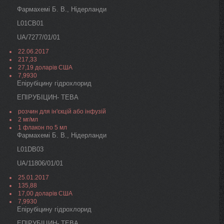
Фармахемі Б. В., Нідерланди
L01CB01
UA/7277/01/01
22.06.2017
217,33
27,19 доларів США
7,9930
Епірубіцину гідрохлорид
ЕПІРУБІЦИН- ТЕВА
розчин для ін'єкцій або інфузій
2 мг/мл
1 флакон по 5 мл
Фармахемі Б. В., Нідерланди
L01DB03
UA/11806/01/01
25.01.2017
135,88
17,00 доларів США
7,9930
Епірубіцину гідрохлорид
ЕПІРУБІЦИН- ТЕВА