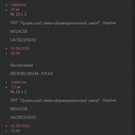
таблетки
15 мг
№ 10 х 2
ПАТ "
", Україна
Луганський хіміко-фармацевтичний завод
M01AC06
UA/3921/01/02
01.09.2015
28,60
Мелоксикам
МЕЛОКСИКАМ- ЛУГАЛ
таблетки
7,5 мг
№ 10 х 2
ПАТ "
", Україна
Луганський хіміко-фармацевтичний завод
M01AC06
UA/3921/01/01
01.09.2015
15,60