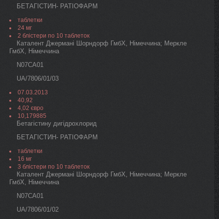
БЕТАГІСТИН- РАТІОФАРМ
таблетки
24 мг
2 блістери по 10 таблеток
Каталент Джермані Шорндорф ГмбХ, Німеччина; Меркле
ГмбХ, Німеччина
N07CA01
UA/7806/01/03
07.03.2013
40,92
4,02 євро
10,179885
Бетагістину дигідрохлорид
БЕТАГІСТИН- РАТІОФАРМ
таблетки
16 мг
3 блістери по 10 таблеток
Каталент Джермані Шорндорф ГмбХ, Німеччина; Меркле
ГмбХ, Німеччина
N07CA01
UA/7806/01/02