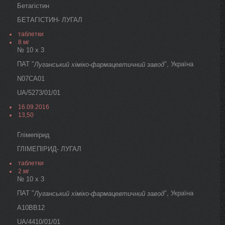
Бетагістин
БЕТАГІСТИН- ЛУГАЛ
таблетки
8 мг
№ 10 х 3
ПАТ "
", Україна
Луганський хіміко-фармацевтичний завод
N07CA01
UA/5273/01/01
16.09.2016
13,50
Глімепірид
ГЛІМЕПІРИД- ЛУГАЛ
таблетки
2 мг
№ 10 х 3
ПАТ "
", Україна
Луганський хіміко-фармацевтичний завод
A10BB12
UA/4410/01/01