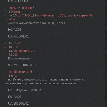
ГРОУТРОПІН
розчин для ін'єкцій
8 МО/мл
по 0,5 мл (4 МО/1,34 мг) у флаконі, по 10 флаконів у картонній
коробці
Донг-А Фармасьютікел Ко. ЛТД., Корея
H01AC01
UA/8465/01/01
15.07.2013
1039,09
130,00 доларів США
7,9930
Ксилометазолін
ФАРМАЗОЛІН-® Н
спрей назальний
1 мг/мл
по 15 мл у флаконі; по 1 флакону у пачці з картону з
маркуванням українською та російською мовами
ПАТ "
", Україна
Фармак
R01AA07
UA/1881/02/01