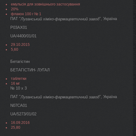
емульсія для зовнішнього застосування
20%
флакон 100 г № 1
ПАТ "
", Україна
Луганський хіміко-фармацевтичний завод
P03AX01
UA/4400/01/01
29.10.2015
5,60
Бетагістин
БЕТАГІСТИН- ЛУГАЛ
таблетки
16 мг
№ 10 х 3
ПАТ "
", Україна
Луганський хіміко-фармацевтичний завод
N07CA01
UA/5273/01/02
16.09.2016
25,80