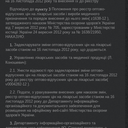
на 16 листопада 2012 року та внесення їх до реєстру
Відповідно до
Положення про реєстр оптово-
пункту 3
відпускних цін на лікарські засоби і вироби медичного
призначення та порядок внесення до нього змін( z1638-12 ),
затвердженого наказом Міністерства охорони здоров'я України
від 7 вересня 2012 року № 705, зареєстрованим у Міністерстві
юстиції України 24 вересня 2012 року за № 1638/21950,
НАКАЗУЮ:
Задекларувати зміни оптово-відпускних цін на лікарські
1.
засоби станом на 16 листопада 2012 року, що додаються.
Управлінню лікарських засобів та медичної продукції (Л.
2.
Коношевич):
2.1. Унести відомості про задекларовані зміни оптово-
відпускних цін на лікарські засоби станом на 16 листопада 2012
року до реєстру оптово-відпускних цін на лікарські засоби(
v0004282-12 ).
2.2. Подати, з урахуванням внесених цим наказом змін,
реєстр оптово-відпускних цін на лікарські засоби станом на 16
листопада 2012 року до Департаменту інформаційно-
організаційного та документального забезпечення для
розміщення на офіційному веб-сайті Міністерства охорони
здоров'я України.
Департаменту інформаційно-організаційного та
3.
документального забезпечення (Ю. Сіденко) розмістити, з