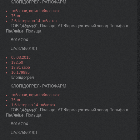
КЛОПІДОГРЕЛ- РАТІОФАРМ
таблетки, вкриті оболонкою
75 мг
2 блістери по 14 таблеток
ТОВ "
", Польща; АТ Фармацевтичний завод Польфа в
Адамед
Паб'яніце, Польща
B01AC04
UA/3758/01/01
05.03.2015
192,50
18,91 євро
10,179885
Клопідогрел
КЛОПІДОГРЕЛ- РАТІОФАРМ
таблетки, вкриті оболонкою
75 мг
1 блістер по 14 таблеток
ТОВ "
", Польща; АТ Фармацевтичний завод Польфа в
Адамед
Паб'яніце, Польща
B01AC04
UA/3758/01/01