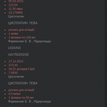
05.03.2015
115,54
11,35 євро
10,179885
Цисплатин
ЦИСПЛАТИН- ТЕВА
розчин для ін'єкцій
1 мг/мл
1 флакон по 100 мл
Фармахемі Б. В., Нідерланди
L01XA01
UA/7552/01/02
27.12.2012
273,44
34,21 доларів США
7,9930
Цисплатин
ЦИСПЛАТИН- ТЕВА
розчин для ін'єкцій
0,5 мг/мл
1 флакон по 50 мл
Фармахемі Б. В., Нідерланди