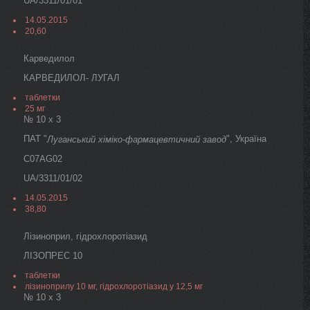
UA/3311/01/01
14.05.2015
20,60
Карведилол
КАРВЕДИЛОЛ- ЛУГАЛ
таблетки
25 мг
№ 10 х 3
ПАТ "
", Україна
Луганський хіміко-фармацевтичний завод
C07AG02
UA/3311/01/02
14.05.2015
38,80
Лізиноприл, гідрохлоротіазид
ЛІЗОПРЕС 10
таблетки
лізиноприлу 10 мг, гідрохлоротіазид у 12,5 мг
№ 10 х 3