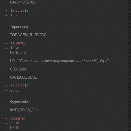
UA/8440/01/01
17.06.2013
13,20
Торасемід
ТОРАСЕМІД- ЛУГАЛ
таблетки
10 мг
№ 10 х 3
ПАТ "
", Україна
Луганський хіміко-фармацевтичний завод
C03CA04
UA/11688/01/01
30.08.2016
26,00
Фуразолідон
ФУРАЗОЛІДОН
таблетки
50 мг
№ 10