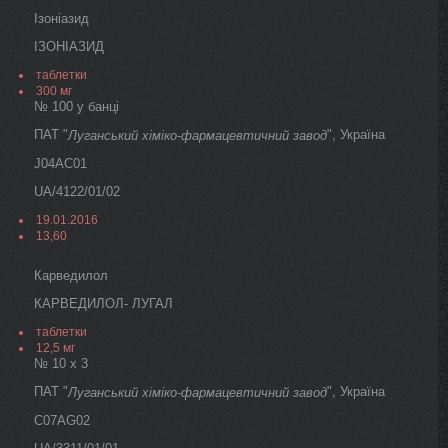
Ізоніазид
ІЗОНІАЗИД
таблетки
300 мг
№ 100 у банці
ПАТ "
", Україна
Луганський хіміко-фармацевтичний завод
J04AC01
UA/4122/01/02
19.01.2016
13,60
Карведилол
КАРВЕДИЛОЛ- ЛУГАЛ
таблетки
12,5 мг
№ 10 х 3
ПАТ "
", Україна
Луганський хіміко-фармацевтичний завод
C07AG02