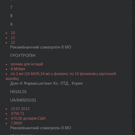
7
8
9
10
11
12
Рекомбінантний соматропін 8 МО
ГРОУТРОПІН
розчин для ін'єкцій
8 МО/мл
по 2 мл (16 МО/5,34 мг) у флаконі, по 10 флаконів у картонній
коробці
Донг-А Фармасьютікел Ко. ЛТД., Корея
H01AC01
UA/8465/01/01
15.07.2013
3756,71
470,00 доларів США
7,9930
Рекомбінантний соматропін 8 МО