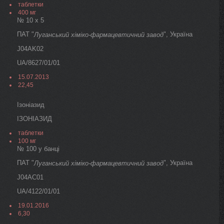
таблетки
400 мг
№ 10 х 5
ПАТ "
", Україна
Луганський хіміко-фармацевтичний завод
J04AK02
UA/8627/01/01
15.07.2013
22,45
Ізоніазид
ІЗОНІАЗИД
таблетки
100 мг
№ 100 у банці
ПАТ "
", Україна
Луганський хіміко-фармацевтичний завод
J04AC01
UA/4122/01/01
19.01.2016
6,30