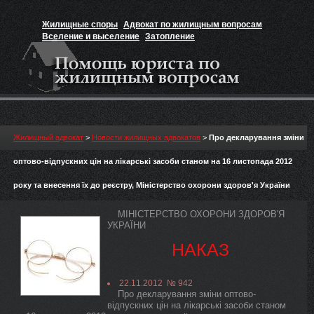
Жилищные споры
Адвокат по жилищным вопросам
Вселение и выселение
Затопление
Признание прав на жильё
Вакансии юриста
Жилищный адвокат
>
Новости жилищных адвокатов
>
Про декларування зміни
оптово-відпускних цін на лікарські засоби станом на 16 листопада 2012
року та внесення їх до реєстру, Міністерство охорони здоров'я України
МІНІСТЕРСТВО ОХОРОНИ ЗДОРОВ'Я
УКРАЇНИ
НАКАЗ
22.11.2012 № 942
Про декларування зміни оптово-
відпускних цін на лікарські засоби станом