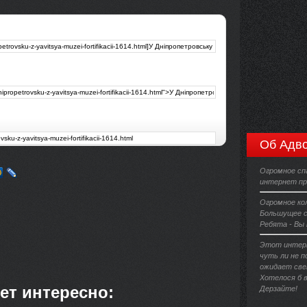
Об Адво
Огромное сп
интернет пр
Огромное ко
Большущее с
Ребята - Вы
Этот интерн
чуть ли не п
ожидает све
Хотелося б 
ет интересно:
Дерзайте!