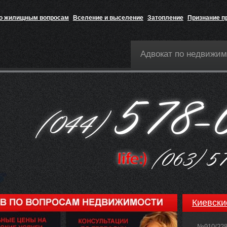
по жилищным вопросам
Вселение и выселение
Затопление
Признание п
Адвокат по недвижим
Киевски
№910/22