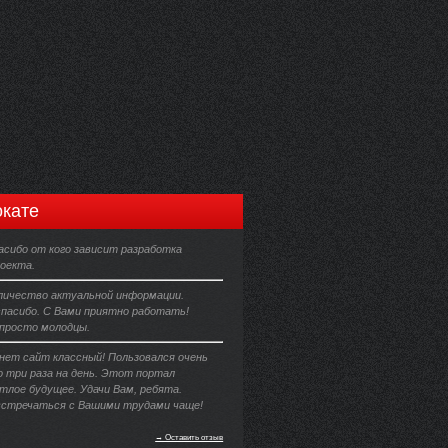
кате
асибо от кого зависит разработка
оекта.
личество актуальной информации.
пасибо. С Вами приятно работать!
 просто молодцы.
ет сайт классный! Пользовался очень
о три раза на день. Этот портал
тлое будущее. Удачи Вам, ребята.
встречаться с Вашими трудами чаще!
→ Оставить отзыв