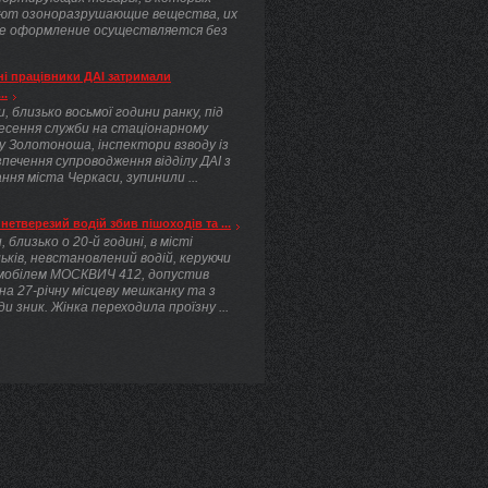
ют озоноразрушающие вещества, их
е оформление осуществляется без
.
і працівники ДАІ затримали
..
, близько восьмої години ранку, під
несення служби на стаціонарному
у Золотоноша, інспектори взводу із
печення супроводження відділу ДАІ з
ння міста Черкаси, зупинили ...
нетверезий водій збив пішоходів та ...
, близько о 20-й годині, в місті
ьків, невстановлений водій, керуючи
мобілем МОСКВИЧ 412, допустив
 на 27-річну місцеву мешканку та з
ди зник. Жінка переходила проїзну ...