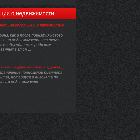
ции о недвижимости
ложении операции с недвижимостью
одня, как и после принятия нового
ога на недвижимость, эта тема
око обсуждается среди всех
анных в этом ...
гент по недвижимости или адвокат
граничение полномочий риелтора
ента), нотариуса и адвоката по
росам недвижимости.