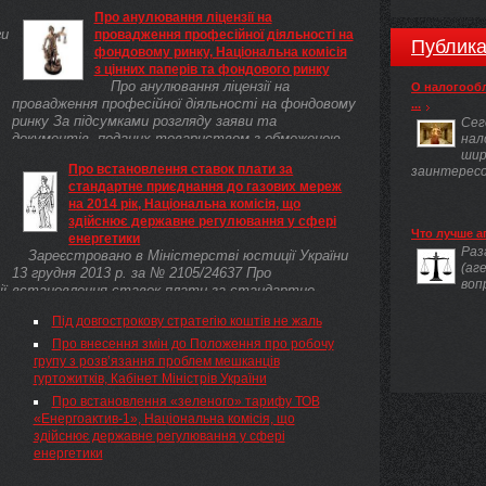
Про анулювання ліцензії на
ги
провадження професійної діяльності на
Публика
фондовому ринку, Національна комісія
з цінних паперів та фондового ринку
Про анулювання ліцензії на
О налогооб
провадження професійної діяльності на фондовому
...
ринку За підсумками розгляду заяви та
Сег
документів, поданих товариством з обмеженою
нал
відповідальністю "Компанія з управління активами
шир
Про встановлення ставок плати за
заинтересов
"ПІ ЕНД ЕС ЕССЕТ МЕНЕДЖМЕНТ" до
стандартне приєднання до газових мереж
Національної комісії з цінних паперів та фондового
на 2014 рік, Національна комісія, що
ринку на анулювання ліцензії на провадження
здійснює державне регулювання у сфері
професійної діяльності на фондовому ринку,
Что лучше а
енергетики
відповідно до Ліцензійних умов провадження
Раз
Зареєстровано в Міністерстві юстиції України
професійної діяльності на фондовому ринку —
(аг
13 грудня 2013 р. за № 2105/24637 Про
діяльності з управління активами інституційних
воп
ї
встановлення ставок плати за стандартне
інвесторів (діяльності з управління активами)(
приєднання до газових мереж на 2014 рік
z0864-06 ), затверджених рішенням Державної
Під довгострокову стратегію коштів не жаль
комісії з цінних паперів та фондового ринку від 26
Про внесення змін до Положення про робочу
травня 2006 року № 341 та зареєстрованих в
групу з розв’язання проблем мешканців
Міністерстві юстиції України від 24 липня 2006
гуртожитків, Кабінет Міністрів України
року за № 864/12738, НАКАЗУЮ:
Про встановлення «зеленого» тарифу ТОВ
«Енергоактив-1», Національна комісія, що
здійснює державне регулювання у сфері
енергетики