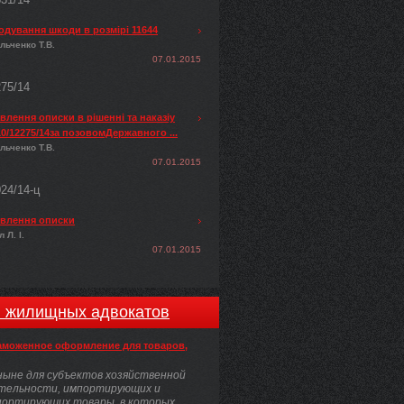
одування шкоди в розмірі 11644
льченко Т.В.
07.01.2015
275/14
лення описки в рішенні та наказіу
0/12275/14за позовомДержавного ...
льченко Т.В.
07.01.2015
024/14-ц
влення описки
 Л. І.
07.01.2015
и жилищных адвокатов
аможенное оформление для товаров,
ыне для субъектов хозяйственной
тельности, импортирующих и
портирующих товары, в которых