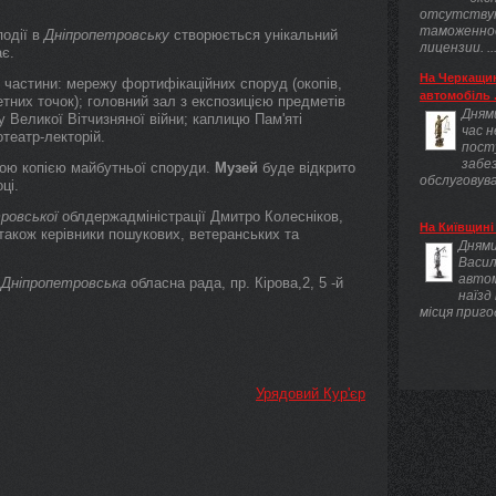
отсутству
таможенно
події в
Дніпропетровську
створюється унікальний
лицензии. ..
ає.
На Черкащин
 частини: мережу фортифікаційних споруд (окопів,
автомобіль .
етних точок); головний зал з експозицією предметів
Днями
ду Великої Вітчизняної війни; каплицю Пам'яті
час 
отеатр-лекторій.
пост
забез
ною копією майбутньої споруди.
Музей
буде відкрито
обслуговува
ці.
ровської
облдержадміністрації Дмитро Колесніков,
На Київщині 
також керівники пошукових, ветеранських та
Днями
Васил
авто
,
Дніпропетровська
обласна рада, пр. Кірова,2, 5 -й
наїзд
місця приго
Урядовий Кур'єр