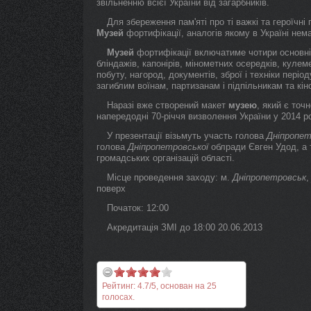
звільненню всієї України від загарбників.
Для збереження пам'яті про ті важкі та героїчні 
Музей
фортифікації, аналогів якому в Україні нем
Музей
фортифікації включатиме чотири основні
бліндажів, капонірів, мінометних осередків, кулем
побуту, нагород, документів, зброї і техніки періо
загиблим воїнам, партизанам і підпільникам та кін
Наразі вже створений макет
музею
, який є точ
напередодні 70-річчя визволення України у 2014 ро
У презентації візьмуть участь голова
Дніпропет
голова
Дніпропетровської
облради Євген Удод, а 
громадських організацій області.
Місце проведення заходу: м.
Дніпропетровськ
поверх
Початок: 12:00
Акредитація ЗМІ до 18:00 20.06.2013
Рейтинг:
4.7
/
5
, основан на
25
голосах.