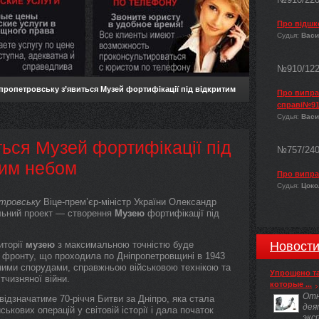
Про відшк
Судья:
Васи
№910/12
пропетровську з’явиться Музей фортифікації під відкритим
Про виправ
справі№91
Судья:
Васи
ться Музей фортифікації під
№757/24
тим небом
Про випра
Судья:
Цокол
етровську
Віце-прем’єр-міністр України Олександр
альний проект — створення
Музею
фортифікації під
иторії
музею
з максимальною точністю буде
Новост
ії фронту, що проходила по Дніпропетровщині в 1943
ними спорудами, справжньою військовою технікою та
Упрощено т
тчизняної війни.
которые ...
Отн
 відзначатиме 70-річчя Битви за Дніпро, яка стала
дея
ськових операцій у світовій історії і дала початок
экс