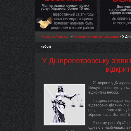
Жилищный адвокат
>
Новости жилищных адвокатов
>
У Дні
небом
У Дніпропетровську з’яви
відкри
21 червня у
Дніпроп
Вілкул презентує унік
відкритим небом.
На двох гектарах тер
відтворено ділянку лін
році, — з фортифікацій
зброєю часів Великої Ві
У цьому році Україна
однією з найбільших вій