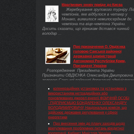
Ібрагімович знову приїде до Києва
Жеребкування групового турніру Лі
чемпіонів, яке відбулося в четвер у
Монако, виявилося немилосердним до
чемпіона та віце-чемпіона України.
Досить сказати, що гірникам дістався чинний
володар ...
Про призначення О. Овдієнка
головою Сакської районної
державної адміністрації
Автономної Республіки Крим,
Президент України
Розпорядження Президента України
Призначити ОВДІЄНКА Олександра Дмитровича
головою Сакської районної державної адміністраці
Автономної Республіки Крим.
когенераційних установках та установках з
використанням нетрадиційних або
поновлюваних джерел енергії ФІЗИЧНІЙ ОСОБІ
- ПІДПРИЄМЦЮ БОНДАРЕНКУ ОЛЕКСАНДРУ
ВОЛОДИМИРОВИЧУ, Національна комісія, що
здійснює державне регулювання у сфері
енергетики
Про внесення змін до плану заходів щодо
врегулювання проблемних питань кредитної
кооперації, Кабінет Міністрів України