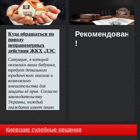
Стецюка Петра Богдановича,
недвижимости
Тупицького Олександра
Миколайовича, Шаптали
Наталі Костянтинівни,
Рекомендовано
!
Киевские судебные решения