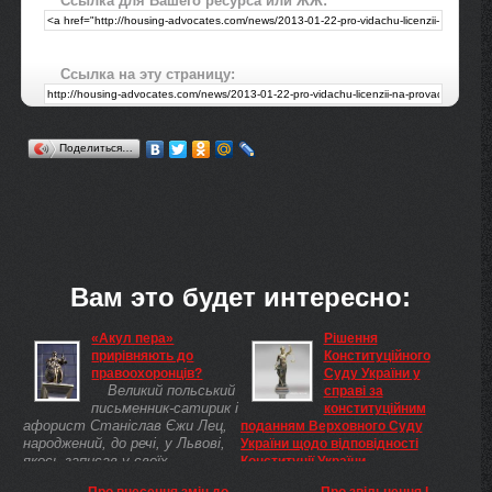
Ссылка для Вашего ресурса или ЖЖ:
Ссылка на эту страницу:
Поделиться…
Вам это будет интересно:
«Акул пера»
Рішення
прирівняють до
Конституційного
правоохоронців?
Суду України у
Великий польський
справі за
письменник-сатирик і
конституційним
афорист Станіслав Єжи Лец,
поданням Верховного Суду
народжений, до речі, у Львові,
України щодо відповідності
якось записав у своїх
Конституції України
Непричесаних думках: якщо
(конституційності) статей 103,