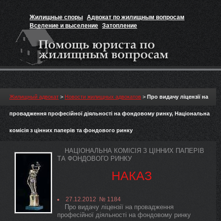
Жилищные споры
Адвокат по жилищным вопросам
Вселение и выселение
Затопление
Признание прав на жильё
Вакансии юриста
Жилищный адвокат
>
Новости жилищных адвокатов
>
Про видачу ліцензії на
провадження професійної діяльності на фондовому ринку, Національна
комісія з цінних паперів та фондового ринку
НАЦІОНАЛЬНА КОМІСІЯ З ЦІННИХ ПАПЕРІВ
ТА ФОНДОВОГО РИНКУ
НАКАЗ
27.12.2012 № 1184
Про видачу ліцензії на провадження
професійної діяльності на фондовому ринку