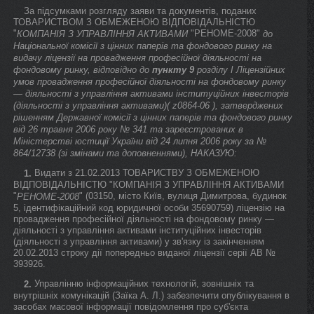
За підсумками розгляду заяви та документів, поданих
ТОВАРИСТВОМ З ОБМЕЖЕНОЮ ВІДПОВІДАЛЬНІСТЮ
"
"РЕНОМЕ-2008"
КОМПАНІЯ З УПРАВЛІННЯ АКТИВАМИ
до
Національної комісії з цінних паперів та фондового ринку на
видачу ліцензії на провадження професійної діяльності на
фондовому ринку, відповідно до
пункту 9
розділу I Ліцензійних
умов провадження професійної діяльності на фондовому ринку
— діяльності з управління активами інституційних інвесторів
(діяльності з управління активами)( z0864-06 ), затверджених
рішенням Державної комісії з цінних паперів та фондового ринку
від 26 травня 2006 року № 341 та зареєстрованих в
Міністерстві юстиції України від 24 липня 2006 року за №
864/12738 (зі змінами та доповненнями), НАКАЗУЮ:
Видати з 21.02.2013 ТОВАРИСТВУ З ОБМЕЖЕНОЮ
1.
ВІДПОВІДАЛЬНІСТЮ "КОМПАНІЯ З УПРАВЛІННЯ АКТИВАМИ
"
" (03150, місто Київ, вулиця Димитрова, будинок
РЕНОМЕ-2008
5, ідентифікаційний код юридичної особи 35690759) ліцензію на
провадження професійної діяльності на фондовому ринку —
діяльності з управління активами інституційних інвесторів
(діяльності з управління активами) у зв'язку із закінченням
20.02.2013 строку дії попередньо виданої ліцензії серії АВ №
393926.
Управлінню інформаційних технологій, зовнішніх та
2.
внутрішніх комунікацій (Заїка А. Л.) забезпечити опублікування в
засобах масової інформації повідомлення про суб'єкта