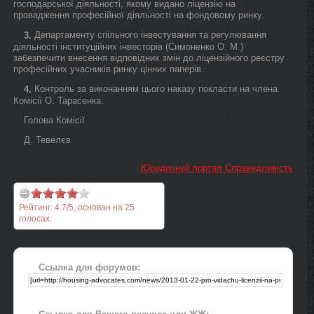
господарської діяльності, якому видано ліцензію на
провадження професійної діяльності на фондовому ринку.
Департаменту спільного інвестування та регулювання
3.
діяльності інституційних інвесторів (Симоненко О. М.)
забезпечити внесення відповідних змін до ліцензійного реєстру
професійних учасників ринку цінних паперів.
Контроль за виконанням цього наказу покласти на члена
4.
Комісії О. Тарасенка.
Голова Комісії
Д. Тевелєв
Юридичний портал Справедливість
Рейтинг:
4.7
/
5
, основан на
25
голосах.
Ссылка для форумов: