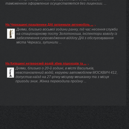
таможенное оформление осуществляется без лицензии. ...
На Черкащині працівники ДАІ затримали автомобіль ...
Днями, близько восьмої години ранку, під час несення служби
на стаціонарному посту Золотоноша, інспектори взводу із
забезпечення супроводження відділу ДАІ з обслуговування
міста Черкаси, зупинили ...
На Київщині нетверезий водій збив пішоходів та ...
Днями, близько о 20-й годині, в місті Васильків,
невстановлений водій, керуючи автомобілем МОСКВИЧ 412,
допустив наїзд на 27-річну місцеву мешканку та з місця
пригоди зник. Жінка переходила проїзну ...