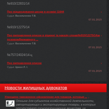
№910/22831/14
Про відшкодування шкоди в розмірі 11644
Судья:
Васильченко Т.В.
07.01.2015
№910/12275/14
Про виправлення описки в рішенні та наказіу справі№910/12275/14за
позовомДержавного ...
Судья:
Васильченко Т.В.
07.01.2015
№757/24024/14-ц
Про виправлення описки
Судья:
Цокол Л. І.
07.01.2015
Новости жилищных адвокатов
Упрощено таможенное оформление для товаров, которые ...
Отныне для субъектов хозяйственной деятельности,
импортирующих и экспортирующих товары, в которых
отсутствуют озоноразрушающие вещества, их