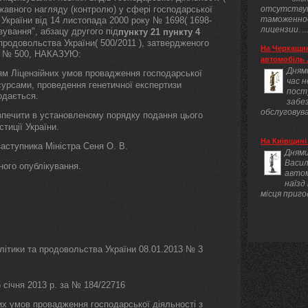
ржавного нагляду (контролю) у сфері господарської
отсутству
таможенно
в України від 14 листопада 2000 року № 1698( 1698-
лицензии. ..
зування", абзацу другого під
пункту 21
пункту 4
продовольства України( 500/2011 ), затвердженого
На Черкащин
ку № 500, НАКАЗУЮ:
автомобіль .
Днями
м Ліцензійних умов провадження господарської
час 
есурсами, проведення генетичної експертизи
пост
одається.
забез
обслуговува
зпечити в установленому порядку подання цього
тиції України.
На Київщині 
аступника Міністра Сеня О. В.
Днями
Васил
ного опублікування.
авто
наїзд
місця приго
ітики та продовольства України 08.01.2013 № 3
5 січня 2013 р. за № 184/22716
 умов провадження господарської діяльності з