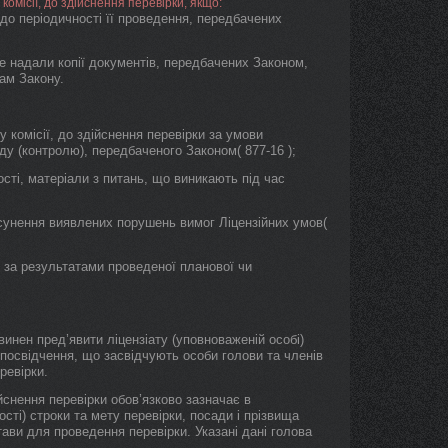
комісії, до здійснення перевірки, якщо:
до періодичності її проведення, передбачених
 не надали копії документів, передбачених Законом,
ам Закону.
у комісії, до здійснення перевірки за умови
у (контролю), передбаченого Законом( 877-16 );
сті, матеріали з питань, що виникають під час
сунення виявлених порушень вимог Ліцензійних умов(
 за результатами проведеної планової чи
винен пред’явити ліцензіату (уповноваженій особі)
 посвідчення, що засвідчують особи голови та членів
ревірки.
ійснення перевірки обов’язково зазначає в
ості) строки та мету перевірки, посади і прізвища
стави для проведення перевірки. Указані дані голова