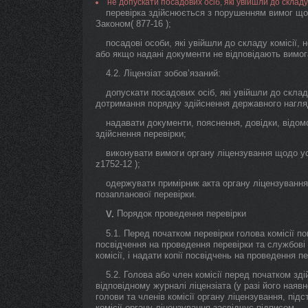
не допускати посадових осіб, які увійшли до складу 
перевірка здійснюється з порушенням вимог що
Законом( 877-16 );
посадові особи, які увійшли до складу комісії,
або якщо надані документи не відповідають вимог
4.2. Ліцензіат зобов’язаний:
допускати посадових осіб, які увійшли до склад
дотримання порядку здійснення державного нагляд
надавати документи, пояснення, довідки, відомо
здійснення перевірки;
виконувати вимоги органу ліцензування щодо у
z1752-12 );
одержувати примірник акта органу ліцензування
позапланової перевірки.
Порядок проведення перевірки
V.
5.1. Перед початком перевірки голова комісії по
посвідчення на проведення перевірки та службові
комісії, і надати копії посвідчень на проведення пе
5.2. Голова або член комісії перед початком зд
відповідному журналі ліцензіата (у разі його наявн
голови та членів комісії органу ліцензування, під
комісії органу ліцензування засвідчує підписом.