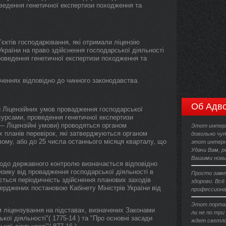
оведення генетичної експертизи походження та
’єктів господарювання, які отримали ліцензію
України на право здійснення господарської діяльності
проведення генетичної експертизи походження та
ченнях відповідно до чинного законодавства.
Об Адво
и Ліцензійних умов провадження господарської
есурсами, проведення генетичної експертизи
 — Ліцензійні умови) проводяться органом
Этот интерн
х планів перевірок, які затверджуються органом
довольно чут
вому, або до 25 числа останнього місяця кварталу, що
этот интерн
Удачи Вам, 
Вашими новы
щодо державного контролю визначається відповідно
ризику від провадження господарської діяльності в
Просто заме
ається періодичність здійснення планових заходів
здорово. Всё
верджених постановою Кабінету Міністрів України від
профессиона
Этот портал
м ліцензування на підставах, визначених Законами
ли не по три
кої діяльності"( 1775-14 ) та "Про основні засади
ждет светло