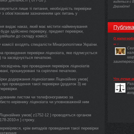
ої діяльності"( 877-16 ).
видеться с 
Дерзайте!
овуються лише ті питання, необхідність перевірки
у з обов’язковим зазначенням цих питань у
ння видає наказ, який має містити найменування
Публика
о буде здійснено перевірку, предмет перевірки,
 увійшли до складу комісії.
О налогооб
...
 комісії входять спеціалісти Мінагрополітики України.
Сег
а проведення перевірки ліцензіата, яке підписується
нал
шир
) та засвідчується печаткою.
заинтересов
 посвідчень про проведення перевірок ліцензіатів
овані, прошнуровані та скріплені печаткою.
ірки додержання ліцензіатами Ліцензійних умов(
Что лучше а
 про проведення такої перевірки (додаток 3) не
Раз
(аг
перевірки.
воп
ндованим листом чи телефонограмою за
бисто керівнику ліцензіата чи уповноваженій ним
Ліцензійних умов( z1752-12 ) проводяться органом
178-2010-п ) строку.
перевірявся, крім випадків проведення такої перевірки
вадження.