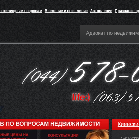
по жилищным вопросам
Вселение и выселение
Затопление
Признание п
Адвокат по недвижим
Киевски
№910/22