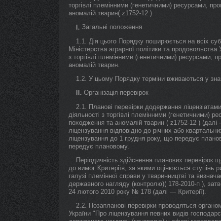
торгівлі племінними (генетичними) ресурсами, пр
аномалій тварин( z1752-12 )
Загальні положення
I.
1.1. Дія цього Порядку поширюється на всіх суб
Міністерства аграрної політики та продовольства 
з торгівлі племінними (генетичними) ресурсами, 
аномалій тварин.
1.2. У цьому Порядку терміни вживаються у зна
Організація перевірок
II.
2.1. Планові перевірки додержання ліцензіатам
діяльності з торгівлі племінними (генетичними) р
походження та аномалій тварин ( z1752-12 ) (далі
ліцензування відповідно до річних або квартальни
ліцензування до 1 грудня року, що передує плано
передує плановому.
Періодичність здійснення планових перевірок 
до вимог Критеріїв, за якими оцінюється ступінь 
галузі племінної справи у тваринництві та визнач
державного нагляду (контролю)( 178-2010-п ), зат
24 лютого 2010 року № 178 (далі — Критерії).
2.2. Позапланові перевірки проводяться органо
України "Про ліцензування певних видів господарсь