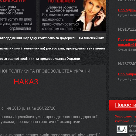
Про відшк
Судья:
Васи
№910/12
затвердження Порядку контролю за додержанням Ліцензійних
Про виправ
справі№91
і племінними (генетичними) ресурсами, проведення генетичної
Судья:
Васи
во аграрної політики та продовольства України
№757/24
РНОЇ ПОЛІТИКИ ТА ПРОДОВОЛЬСТВА УКРАЇНИ
Про випра
НАКАЗ
Судья:
Цокол
Новост
5 січня 2013 р. за № 184/22716
анням Ліцензійних умов провадження господарської
Упрощено т
есурсами, проведення генетичної експертизи
которые ...
Отн
дея
 ліцензування певних видів господарської діяльності"(
экс