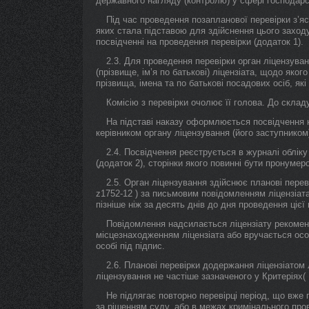
державного нагляду (контролю) у сфері господарськ
Під час проведення позапланової перевірки з’яс
яких стала підставою для здійснення цього заход
посвідченні на проведення перевірки (додаток 1).
2.3. Для проведення перевірки орган ліцензува
(прізвище, ім’я по батькові) ліцензіата, щодо яког
прізвища, імена та по батькові посадових осіб, які
Комісію з перевірки очолює її голова. До складу
На підставі наказу оформлюється посвідчення н
керівником органу ліцензування (його заступником
2.4. Посвідчення реєструється в журналі обліку
(додаток 2), сторінки якого повинні бути пронумер
2.5. Орган ліцензування здійснює планові перев
z1752-12 ) за письмовим повідомленням ліцензіата
пізніше ніж за десять днів до дня проведення цієї 
Повідомлення надсилається ліцензіату рекоме
місцезнаходженням ліцензіата або вручається осо
особі під підпис.
2.6. Планові перевірки додержання ліцензіатом 
ліцензування не частіше зазначеного у Критеріях( 
Не підлягає повторно перевірці період, що вже 
за рішенням суду, або в межах кримінального про