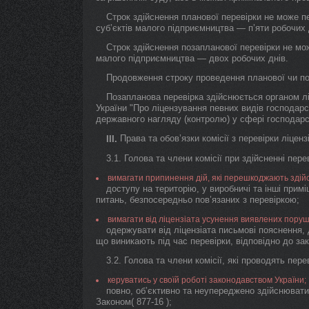
Строк здійснення планової перевірки не може п
суб’єктів малого підприємництва — п’яти робочих 
Строк здійснення позапланової перевірки не мо
малого підприємництва — двох робочих днів.
Продовження строку проведення планової чи по
Позапланова перевірка здійснюється органом л
України "Про ліцензування певних видів господарсь
державного нагляду (контролю) у сфері господарськ
Права та обов’язки комісії з перевірки ліценз
III.
3.1. Голова та члени комісії при здійсненні пе
вимагати припинення дій, які перешкоджають здій
доступу на територію, у виробничі та інші примі
питань, безпосередньо пов’язаних з перевіркою;
вимагати від ліцензіата усунення виявлених поруш
одержувати від ліцензіата письмові пояснення, 
що виникають під час перевірки, відповідно до за
3.2. Голова та члени комісії, які проводять перев
керуватись у своїй роботі законодавством України;
повно, об’єктивно та неупереджено здійснюват
Законом( 877-16 );