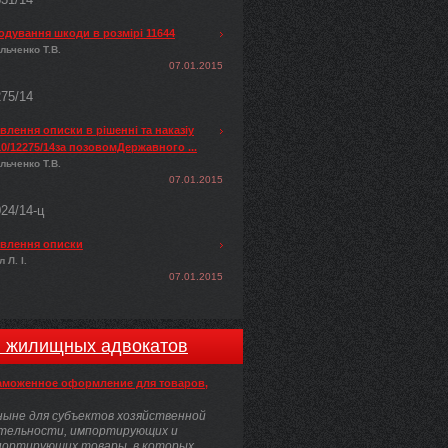
одування шкоди в розмірі 11644
льченко Т.В.
07.01.2015
275/14
лення описки в рішенні та наказіу
0/12275/14за позовомДержавного ...
льченко Т.В.
07.01.2015
024/14-ц
влення описки
 Л. І.
07.01.2015
и жилищных адвокатов
аможенное оформление для товаров,
ыне для субъектов хозяйственной
тельности, импортирующих и
портирующих товары, в которых