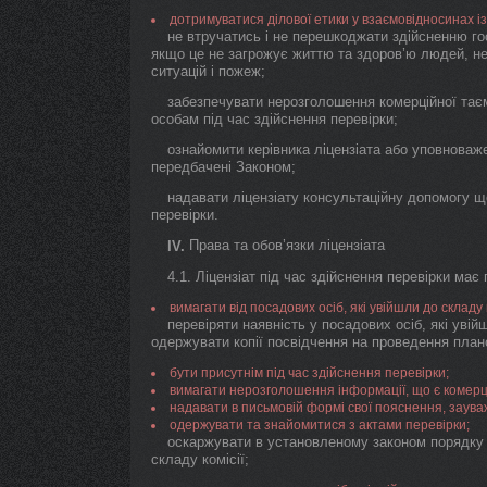
дотримуватися ділової етики у взаємовідносинах із
не втручатись і не перешкоджати здійсненню гос
якщо це не загрожує життю та здоров’ю людей, н
ситуацій і пожеж;
забезпечувати нерозголошення комерційної тає
особам під час здійснення перевірки;
ознайомити керівника ліцензіата або уповноваж
передбачені Законом;
надавати ліцензіату консультаційну допомогу 
перевірки.
Права та обов’язки ліцензіата
IV.
4.1. Ліцензіат під час здійснення перевірки має 
вимагати від посадових осіб, які увійшли до складу
перевіряти наявність у посадових осіб, які увій
одержувати копії посвідчення на проведення плано
бути присутнім під час здійснення перевірки;
вимагати нерозголошення інформації, що є комерц
надавати в письмовій формі свої пояснення, заува
одержувати та знайомитися з актами перевірки;
оскаржувати в установленому законом порядку н
складу комісії;