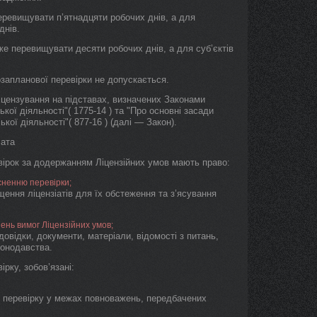
еревищувати п’ятнадцяти робочих днів, а для
днів.
же перевищувати десяти робочих днів, а для суб’єктів
запланової перевірки не допускається.
іцензування на підставах, визначених Законами
кої діяльності"( 1775-14 ) та "Про основні засади
ої діяльності"( 877-16 ) (далі — Закон).
іата
ревірок за додержанням Ліцензійних умов мають право:
сненню перевірки;
щення ліцензіатів для їх обстеження та з’ясування
ень вимог Ліцензійних умов;
довідки, документи, матеріали, відомості з питань,
конодавства.
ірку, зобов’язані:
и перевірку у межах повноважень, передбачених