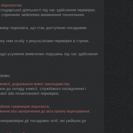
 ліцензіатом;
подарської діяльності під час здійснення перевірки,
е спричиняє небезпеки виникнення техногенних
мниці ліцензіата, що стає доступною посадовим
ену ним особу з результатами перевірки в строки,
щодо усунення виявлених порушень під час здійснення
право:
 комісії, додержання вимог законодавства;
шли до складу комісії, службового посвідчення і
вої або позапланової перевірки;
ійною таємницею ліцензіата;
ження або заперечення до акта органу ліцензування;
еправомірні дії посадових осіб, які увійшли до