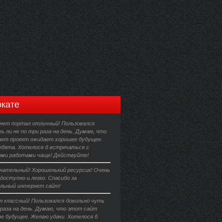
кате
ет портал отличный! Пользовался
ь ли не по три раза на день. Думаю, что
ет проект ожидает хорошее будущее.
ребята. Хотелося б встречаться с
ми работами чаще! Действуйте!
чательный! Хорошенький ресурсик! Очень
 доступно и легко. Спасибо за
льный интернет сайт!
 классный! Пользовался довольно чуть
 раза на день. Думаю, что этот сайт
е будущее. Желаю удачи. Хотелося б