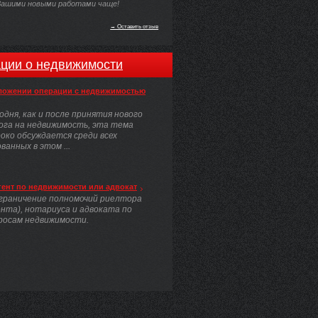
Вашими новыми работами чаще!
→ Оставить отзыв
ции о недвижимости
ложении операции с недвижимостью
одня, как и после принятия нового
ога на недвижимость, эта тема
око обсуждается среди всех
анных в этом ...
гент по недвижимости или адвокат
граничение полномочий риелтора
ента), нотариуса и адвоката по
росам недвижимости.