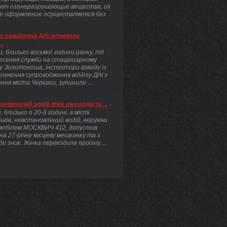
ют озоноразрушающие вещества, их
е оформление осуществляется без
.
і працівники ДАІ затримали
..
, близько восьмої години ранку, під
несення служби на стаціонарному
у Золотоноша, інспектори взводу із
печення супроводження відділу ДАІ з
ння міста Черкаси, зупинили ...
нетверезий водій збив пішоходів та ...
, близько о 20-й годині, в місті
ьків, невстановлений водій, керуючи
мобілем МОСКВИЧ 412, допустив
 на 27-річну місцеву мешканку та з
ди зник. Жінка переходила проїзну ...