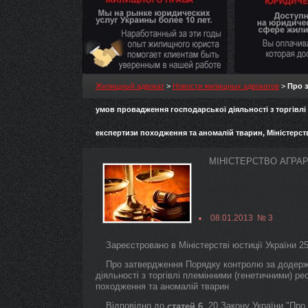
Жилищный адвокат
>
Новости жилищных адвокатов
>
Про 
умов провадження господарської діяльності з торгівл
експертизи походження та аномалій тварин, Міністерст
МІНІСТЕРСТВО АГРА
08.01.2013 № 3
Зареєстровано в Міністерстві юстиції України 2
Про затвердження Порядку контролю за додерж
діяльності з торгівлі племінними (генетичними) р
походження та аномалій тварин
Відповідно до
, 20 Закону України "Про
статей 6