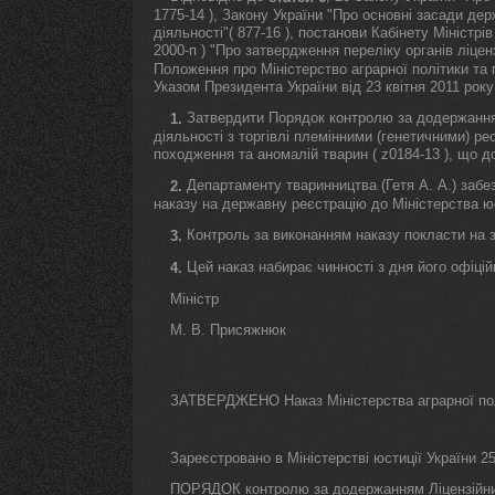
1775-14 ), Закону України "Про основні засади де
діяльності"( 877-16 ), постанови Кабінету Міністрі
2000-п ) "Про затвердження переліку органів ліцен
Положення про Міністерство аграрної політики та 
Указом Президента України від 23 квітня 2011 ро
Затвердити Порядок контролю за додержання
1.
діяльності з торгівлі племінними (генетичними) р
походження та аномалій тварин ( z0184-13 ), що д
Департаменту тваринництва (Гетя А. А.) забе
2.
наказу на державну реєстрацію до Міністерства юс
Контроль за виконанням наказу покласти на з
3.
Цей наказ набирає чинності з дня його офіцій
4.
Міністр
М. В. Присяжнюк
ЗАТВЕРДЖЕНО Наказ Міністерства аграрної пол
Зареєстровано в Міністерстві юстиції України 2
ПОРЯДОК контролю за додержанням Ліцензійних