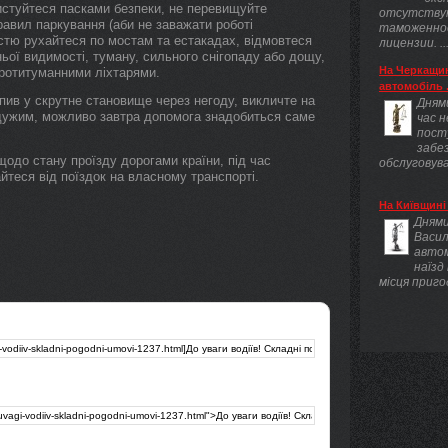
истуйтеся пасками безпеки, не перевищуйте
отсутству
равил паркування (аби не заважати роботі
таможенно
істю рухайтеся по мостам та естакадах, відмовтеся
лицензии. ..
ьої видимості, туману, сильного снігопаду або дощу,
На Черкащин
протитуманними ліхтарями.
автомобіль .
пив у скрутне становище через негоду, викличте на
Днями
йдужим, можливо завтра допомога знадобиться саме
час 
пост
забез
одо стану проїзду дорогами країни, під час
обслуговува
теся від поїздок на власному транспорті.
На Київщині 
Днями
Васил
авто
наїзд
місця приго