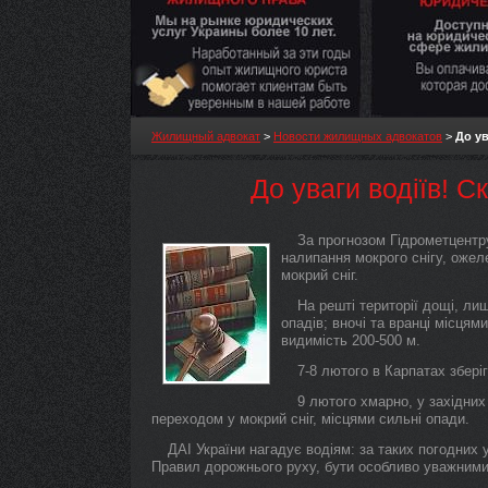
Жилищный адвокат
>
Новости жилищных адвокатов
>
До ув
До уваги водіїв! С
За прогнозом Гідрометцентру
налипання мокрого снігу, оже
мокрий сніг.
На решті території дощі, ли
опадів; вночі та вранці місцям
видимість 200-500 м.
7-8 лютого в Карпатах збері
9 лютого хмарно, у західних 
переходом у мокрий сніг, місцями сильні опади.
ДАІ України нагадує водіям: за таких погодних
Правил дорожнього руху, бути особливо уважними