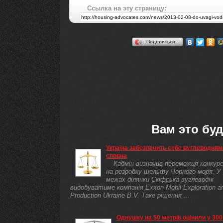
Ссылка на эту страницу:
Поделиться…
Вам это буд
Україна забезпечить себе вуглеводням
сповна
Кабмін визначив переможця конкур
на розробку шельфу Чорного моря. У
межах ділянки Скіфська вуглеводні
видобуватиме компанія Exxon Mobil Exploration a
Production Ukraine B.V. Таке рішення ...
Однушку на 50 метрів оцінили у 300