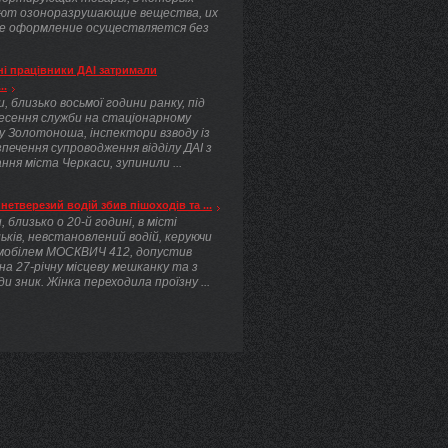
ют озоноразрушающие вещества, их
е оформление осуществляется без
.
і працівники ДАІ затримали
..
, близько восьмої години ранку, під
несення служби на стаціонарному
у Золотоноша, інспектори взводу із
печення супроводження відділу ДАІ з
ння міста Черкаси, зупинили ...
нетверезий водій збив пішоходів та ...
, близько о 20-й годині, в місті
ьків, невстановлений водій, керуючи
мобілем МОСКВИЧ 412, допустив
 на 27-річну місцеву мешканку та з
ди зник. Жінка переходила проїзну ...