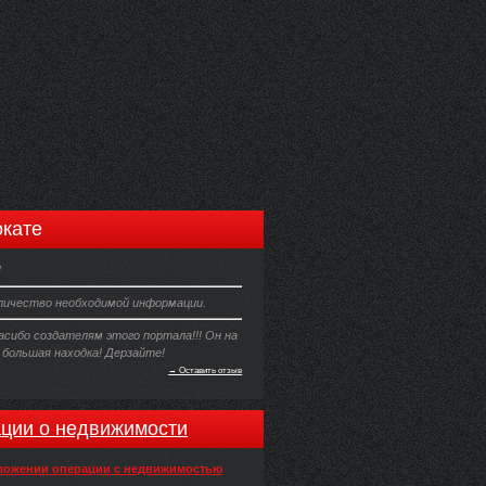
кате
!
личество необходимой информации.
асибо создателям этого портала!!! Он на
 большая находка! Дерзайте!
→ Оставить отзыв
ции о недвижимости
ложении операции с недвижимостью