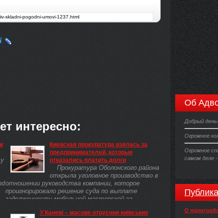
Об Адво
Добрый день
ет интересно:
Огромное ко
и
Киевская прокуратура взялась за
Огромное сп
предпринимателей, которые
самом деле -
су
отказались платить долги
Прокуратура Оболонского района
открыла уголовное производство в
nd
отношении руководства компании, которое
проигнорировало решение суда по выплате
Публика
задолженности мебельной мастерской за
полученные ...
О налогооб
У Каневі – масове отруєння київських