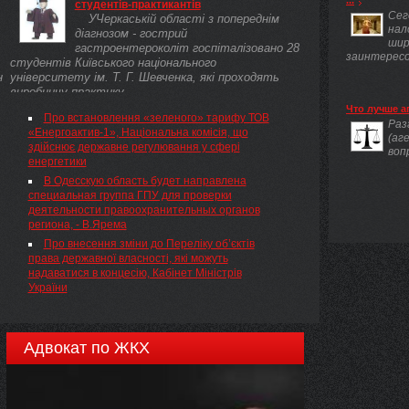
...
студентів-практикантів
Сег
УЧеркаській області з попереднім
нал
діагнозом - гострий
шир
гастроентероколіт госпіталізовано 28
заинтересов
студентів Київського національного
н
університету ім. Т. Г. Шевченка, які проходять
виробничу практику ...
Что лучше а
Про встановлення «зеленого» тарифу ТОВ
Раз
«Енергоактив-1», Національна комісія, що
(аг
здійснює державне регулювання у сфері
воп
енергетики
В Одесскую область будет направлена
специальная группа ГПУ для проверки
деятельности правоохранительных органов
региона, - В.Ярема
Про внесення зміни до Переліку об’єктів
права державної власності, які можуть
надаватися в концесію, Кабінет Міністрів
України
Адвокат по ЖКХ