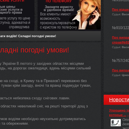
Про відшк
Судья:
Васи
№910/12
аги водіїв! Складні погодні умови!
Про виправ
справі№91
Судья:
Васи
кладні погодні умови!
№757/24
 України 8 лютого у західних областях місцями
ледь, на дорогах ожеледиця, вдень місцями сильний
Про випра
Судья:
Цокол
ше на сході, в Криму та в Приазов'ї переважно без
и туман крім заходу, вночі та вранці подекуди туман,
гається небезпека сходу снігових лавин.
Новост
областях невеликий сніг, на решті території дощ з
Упрощено т
которые ...
 умов водіям необхідно неухильно дотримуватись
Отн
 та обережними.
дея
экс