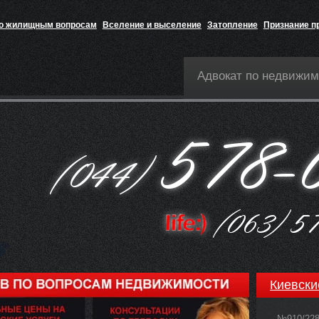
по жилищным вопросам
Вселение и выселение
Затопление
Признание п
Адвокат по недвижим
Киевски
№910/22