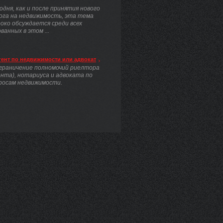
одня, как и после принятия нового
ога на недвижимость, эта тема
око обсуждается среди всех
анных в этом ...
гент по недвижимости или адвокат
граничение полномочий риелтора
ента), нотариуса и адвоката по
росам недвижимости.