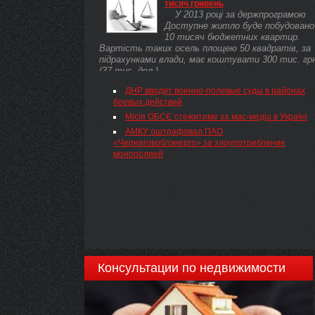
тисяч гривень
У 2013 році за держпрограмою
Доступне житло буде побудовано
10 тисяч бюджетних квартир.
Вартість таких осель площею 50 квадратів, за
підрахунками влади, має коштувати 300 тис. гр
(37 тис. дол.), ...
ДНР вводит военно-полевые суды в районах
боевых действий
Місія ОБСЄ стежитиме за мас-медіа в Україні
АМКУ оштрафовал ПАО
«Черниговоблэнерго» за злоупотребление
монополией
Консультации по недвижимости