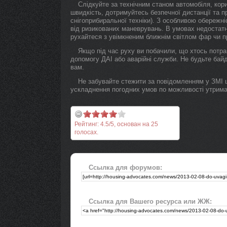
Слідкуйте за технічним станом автомобіля, кор
швидкість, дотримуйтесь безпечної дистанції та п
снігоприбиральної техніки). З особливою обережн
від ризикованих маневрувань. В умовах недостатн
рухайтеся з увімкненим ближнім світлом фар чи 
Якщо під час руху ви побачили, що хтось потра
допомогу ДАІ або аварійні служби. Не будьте ба
вам.
Не забувайте стежити за повідомленням у ЗМІ щ
ускладнення погодних умов по можливості утримай
Рейтинг:
4.5
/
5
, основан на
25
голосах.
Ссылка для форумов:
Ссылка для Вашего ресурса или ЖЖ: