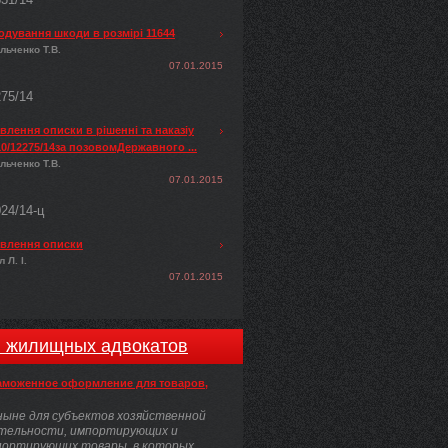
одування шкоди в розмірі 11644
льченко Т.В.
07.01.2015
275/14
лення описки в рішенні та наказіу
0/12275/14за позовомДержавного ...
льченко Т.В.
07.01.2015
024/14-ц
влення описки
 Л. І.
07.01.2015
и жилищных адвокатов
аможенное оформление для товаров,
ыне для субъектов хозяйственной
тельности, импортирующих и
портирующих товары, в которых