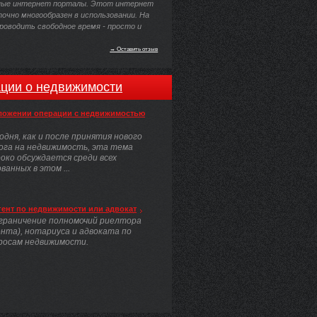
ные интернет порталы. Этот интернет
очно многообразен в использовании. На
роводить свободное время - просто и
→ Оставить отзыв
ции о недвижимости
ложении операции с недвижимостью
одня, как и после принятия нового
ога на недвижимость, эта тема
око обсуждается среди всех
анных в этом ...
гент по недвижимости или адвокат
граничение полномочий риелтора
ента), нотариуса и адвоката по
росам недвижимости.