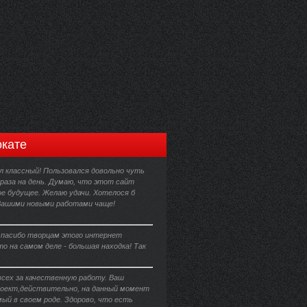
кате
 классный! Пользовался довольно чуть
 раза на день. Думаю, что этот сайт
е будущее. Желаю удачи. Хотелося б
Вашими новыми работами чаще!
пасибо творцам этого интернет
то на самом деле - большая находка! Так
всех за качественную работу. Ваш
оект,действительно, на данный момент
ый в своем роде. Здорово, что есть