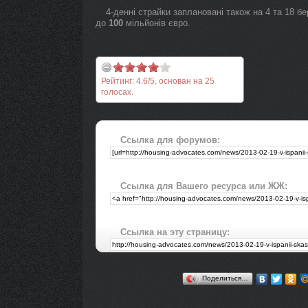
4-денні страйки заплановані також на 4 та 18 бе
до
100
мільйонів євро.
Рейтинг:
4.6
/
5
, основан на
25
голосах.
Ссылка для форумов:
Ссылка для Вашего ресурса или ЖЖ:
Ссылка на эту страницу:
Поделиться…