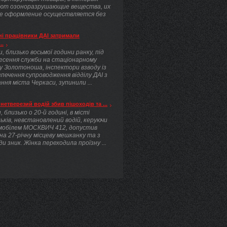
ют озоноразрушающие вещества, их
е оформление осуществляется без
.
і працівники ДАІ затримали
..
, близько восьмої години ранку, під
несення служби на стаціонарному
у Золотоноша, інспектори взводу із
печення супроводження відділу ДАІ з
ння міста Черкаси, зупинили ...
нетверезий водій збив пішоходів та ...
, близько о 20-й годині, в місті
ьків, невстановлений водій, керуючи
мобілем МОСКВИЧ 412, допустив
 на 27-річну місцеву мешканку та з
ди зник. Жінка переходила проїзну ...