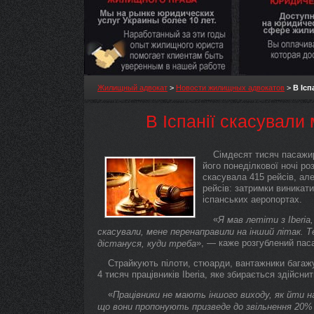
Жилищный адвокат
>
Новости жилищных адвокатов
>
В Ісп
В Іспанії скасували
Сімдесят тисяч пасажи
його понеділкової ночі р
скасувала 415 рейсів, але
рейсів: затримки виникати
іспанських аеропортах.
«
Я мав летіти з Iberia
скасували, мене перенаправили на інший літак. Те
», — каже розгублений пас
дістануся, куди треба
Страйкують пілоти, стюарди, вантажники багаж
4 тисяч працівників Iberia, яке збирається здійсни
«
Працівники не мають іншого виходу, як йти н
що вони пропонують призведе до звільнення 20%