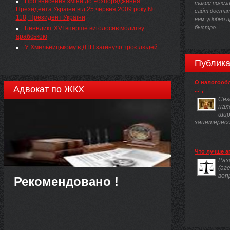
Про внесення зміни до Розпорядження
Підволочиську (Тернопільська область) із сфери
такие полез
Президента України від 25 червня 2009 року №
управління Міністерства соціальної політики в
сайт достат
118, Президент України
оперативне управління Державної судової
нем удобно п
адміністрації для розміщення Підволочиського
быстро.
Бенедикт XVI вперше виголосив молитву
районного суду.
арабською
У Хмельницькому в ДТП загинуло троє людей
Публика
О налогооб
Адвокат по ЖКХ
...
Сег
нал
шир
заинтересов
Что лучше а
Раз
(аг
воп
Рекомендовано !