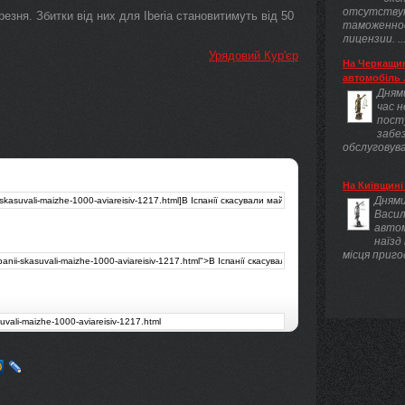
отсутству
резня. Збитки від них для Iberia становитимуть від 50
таможенно
лицензии. ..
Урядовий Кур'єр
На Черкащин
автомобіль .
Днями
час 
пост
забез
обслуговува
На Київщині 
Днями
Васил
авто
наїзд
місця приго