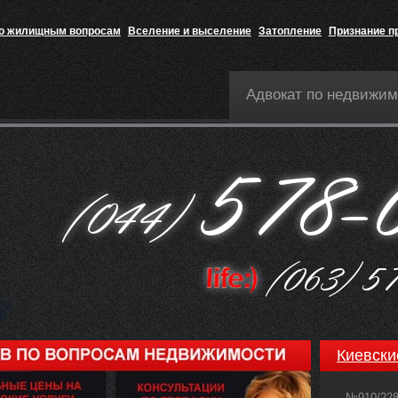
по жилищным вопросам
Вселение и выселение
Затопление
Признание п
Адвокат по недвижим
Киевски
№910/22