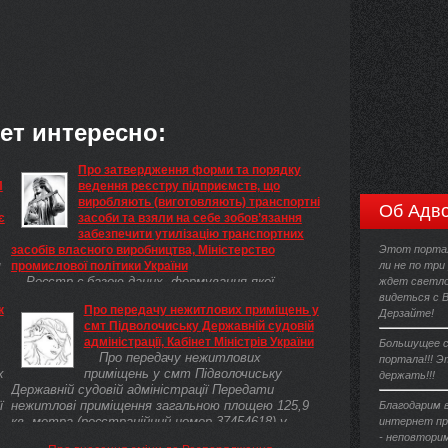
ет интересно:
Про затвердження форми та порядку
П
ведення реєстру підприємств, що
виробляють (виготовляють) транспортні
Об Адво
є
засоби та взяли на себе зобов’язання
забезпечити утилізацію транспортних
засобів власного виробництва, Міністерство
Этот портал
я
промислової політики України
ли не по три
Реєстр є базою даних, формування якої
ждет светло
го
передбачає збирання, накопичення, обробку,
видеться с 
к
Про передачу нежитлових приміщень у
систематизацію, зберігання, захист і
Дерзайте!
смт Підволочиську Державній судовій
використання відомостей про суб’єктів
адміністрації, Кабінет Міністрів України
Большущее с
господарювання, що виробляють (виготовляють)
Про передачу нежитлових
портала!!! Э
...
х
приміщень у смт Підволочиську
держать!!!
Державній судовій адміністрації Передати
ї
нежитлові приміщення загальною площею 125,9
Благодарим 
кв. метра (реєстраційний номер 37454618) у
интернет пр
будівлі по вул. Залізничній, 1б, у смт
- неповторим