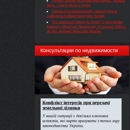
Тренер збірної Молдови Іван КАРАС: «Наша
документами щодо реєстрації кандидатів у
мета – третє місце в групі»
народні депутати України, висунутих 1 серпня
2012 року на X з’їзді цієї партії, в одномандатних
Сварка в розважальному закладі Одеси
виборчих округах.
закінчилася вбивством двох людей
Про внесення зміни до пункту 1 постанови
Кабінету Міністрів України від 16 серпня 1994 р.
№ 560, Кабінет Міністрів України
Консультации по недвижимости