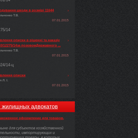
одування шкоди в розмірі 11644
льченко Т.В.
07.01.2015
275/14
лення описки в рішенні та наказіу
0/12275/14за позовомДержавного ...
льченко Т.В.
07.01.2015
024/14-ц
влення описки
 Л. І.
07.01.2015
и жилищных адвокатов
аможенное оформление для товаров,
ыне для субъектов хозяйственной
тельности, импортирующих и
портирующих товары, в которых