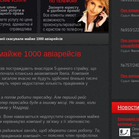
Про відшк
Судья:
Васи
№910/12
анії скасували майже 1000 авіарейсів
Про виправ
справі№91
Судья:
Васи
 майже 1000 авіарейсів
№757/24
рів постраждають внаслідок 5-денного страйку, що
озпочала іспанська
авіакомпанія
Iberia.
Компанія
Про випра
 загалом вчасно не будуть здійснені близько тисячі
Судья:
Цокол
муть через недостатню кількість працівників у
, а потім робити пересадку. Але перший рейс
пер пересадка буде в іншому місці. Не знаю, коли
Новост
ажир у Мадриді.
у. Вони намагаються недопустити скорочення майже
Упрощено т
ти керівництво
компанії
у зв’язку з її збитковістю.
которые ...
Отн
а радикальні заходи, щоб зберегти свою роботу. Те,
дея
», — пояснює член профспілки.
 працівників
компанії
экс