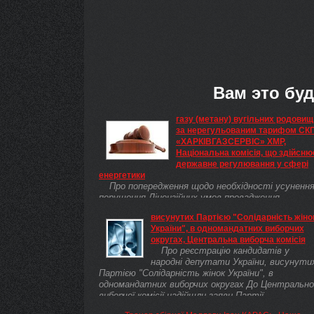
Вам это буд
газу (метану) вугільних родовищ
за нерегульованим тарифом СК
«ХАРКІВГАЗСЕРВІС» ХМР,
Національна комісія, що здійсню
державне регулювання у сфері
енергетики
Про попередження щодо необхідності усуненн
порушення Ліцензійних умов провадження
господарської діяльності з постачання природно
висунутих Партією "Солідарність жіно
газу, газу (метану) вугільних родовищ за
України", в одномандатних виборчих
нерегульованим тарифом СКП
округах, Центральна виборча комісія
«ХАРКІВГАЗСЕРВІС» ХМР
Про реєстрацію кандидатів у
народні депутати України, висунути
Партією "Солідарність жінок України", в
одномандатних виборчих округах До Центрально
виборчої комісії надійшли заяви Партії
"Солідарність жінок України" разом з іншими