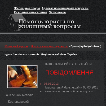
Жилищные споры
Адвокат по жилищным вопросам
Вселение и выселение
Затопление
Признание прав на жильё
Вакансии юриста
Жилищный адвокат
>
Новости жилищных адвокатов
>
Про офіційні (облікові)
курси банківських металів, Національний банк України
НАЦІОНАЛЬНИЙ БАНК УКРАЇНИ
ПОВІДОМЛЕННЯ
05.03.2013
Національний банк України 05.03.2013
встановлює офіційні (облікові) курси
банківських металів
Код цифровий