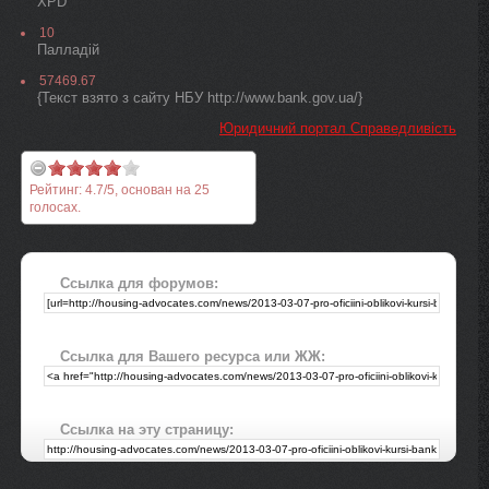
XPD
10
Палладiй
57469.67
{Текст взято з сайту НБУ http://www.bank.gov.ua/}
Юридичний портал Справедливість
Рейтинг:
4.7
/
5
, основан на
25
голосах.
Ссылка для форумов:
Ссылка для Вашего ресурса или ЖЖ:
Ссылка на эту страницу: