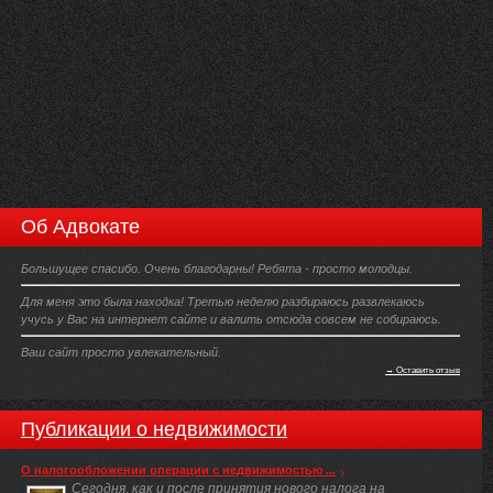
Об Адвокате
Большущее спасибо. Очень благодарны! Ребята - просто молодцы.
Для меня это была находка! Третью неделю разбираюсь развлекаюсь
учусь у Вас на интернет сайте и валить отсюда совсем не собираюсь.
Ваш сайт просто увлекательный.
→ Оставить отзыв
Публикации о недвижимости
О налогообложении операции с недвижимостью ...
Сегодня, как и после принятия нового налога на