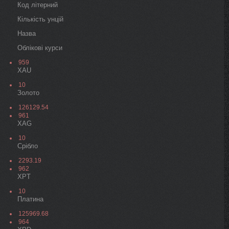
Код літерний
Кількість унцій
Назва
Облікові курси
959
XAU
10
Золото
126129.54
961
XAG
10
Срiбло
2293.19
962
XPT
10
Платина
125969.68
964