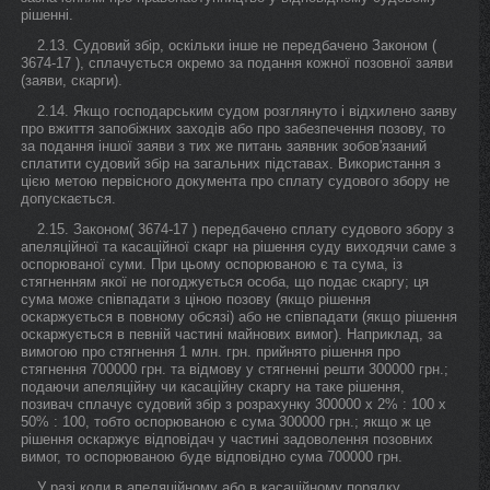
рішенні.
2.13. Судовий збір, оскільки інше не передбачено Законом (
3674-17 ), сплачується окремо за подання кожної позовної заяви
(заяви, скарги).
2.14. Якщо господарським судом розглянуто і відхилено заяву
про вжиття запобіжних заходів або про забезпечення позову, то
за подання іншої заяви з тих же питань заявник зобов'язаний
сплатити судовий збір на загальних підставах. Використання з
цією метою первісного документа про сплату судового збору не
допускається.
2.15. Законом( 3674-17 ) передбачено сплату судового збору з
апеляційної та касаційної скарг на рішення суду виходячи саме з
оспорюваної суми. При цьому оспорюваною є та сума, із
стягненням якої не погоджується особа, що подає скаргу; ця
сума може співпадати з ціною позову (якщо рішення
оскаржується в повному обсязі) або не співпадати (якщо рішення
оскаржується в певній частині майнових вимог). Наприклад, за
вимогою про стягнення 1 млн. грн. прийнято рішення про
стягнення 700000 грн. та відмову у стягненні решти 300000 грн.;
подаючи апеляційну чи касаційну скаргу на таке рішення,
позивач сплачує судовий збір з розрахунку 300000 х 2% : 100 х
50% : 100, тобто оспорюваною є сума 300000 грн.; якщо ж це
рішення оскаржує відповідач у частині задоволення позовних
вимог, то оспорюваною буде відповідно сума 700000 грн.
У разі коли в апеляційному або в касаційному порядку