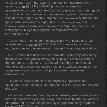
не зазначено такої підстави, як припинення провадження у
справі (
ГПК ( 1798-12 )). Водночас закриття
стаття 80
провадження у справі, про яке йдеться у пункті 5 частини першої
цієї статті Закону, є поняттям цивільного і адміністративного
судочинства, передбаченим відповідно
Цивільного
статтею 205
процесуального кодексу України( 1618-15 ) і
статтею 157
Кодексу адміністративного судочинства України( 2747-15 ), які
господарським судам у здійсненні судочинства не
застосовуються.
Таким чином, припинення провадження у справі з підстав,
передбачених
ГПК( 1798-12 ), не тягне за собою
статтею 80
наслідків у вигляді повернення сплаченої суми судового збору.
5.2. Питання про повернення сплаченої суми судового збору
вирішується господарським судом за результатами розгляду
відповідних матеріалів, у тому числі й за відсутності заяви
(клопотання) сторони чи іншого учасника судового процесу про
повернення суми судового збору. Про таке повернення
зазначається:
- в ухвалі, якою здійснюється відмова у прийнятті або
повернення заяви (скарги), за подання якої сплачується судовий
збір, або
- в резолютивній частині судового рішення, яким закінчується
розгляд справи по суті (при цьому в його мотивувальній частині
наводяться підстави повернення сум судового збору згідно із
Законом( 3674-17 )), або