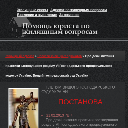
Жилищные споры
Адвокат по жилищным вопросам
Вселение и выселение
Затопление
Признание прав на жильё
Вакансии юриста
Жилищный адвокат
>
Новости жилищных адвокатов
>
Про деякі питання
практики застосування розділу VI Господарського процесуального
кодексу України, Вищий господарський суд України
ПЛЕНУМ ВИЩОГО ГОСПОДАРСЬКОГО
СУДУ УКРАЇНИ
ПОСТАНОВА
21.02.2013 № 7
Про деякі питання практики застосування
розділу VI Господарського процесуального