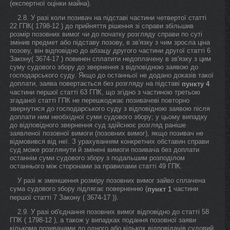
(експертної оцінки майна).
2.8. У разі коли позивач на підставі частини четвертої статті
22 ГПК( 1798-12 ) до прийняття рішення зі справи збільшив
розмір позовних вимог чи до початку розгляду справи по суті
змінив предмет або підставу позову, в зв'язку з чим зросла ціна
позову, він відповідно до абзацу другого частини другої статті 6
Закону( 3674-17 ) повинен сплатити недоплачену в зв'язку з цим
суму судового збору до звернення з відповідною заявою до
господарського суду. Якщо до останньої не додано доказів такої
доплати, заява повертається без розгляду на підставі
пункту 4
частини першої статті 63 ГПК, що згідно з частиною третьою
згаданої статті ГПК не перешкоджає позивачеві повторно
звернутися до господарського суду з відповідною заявою після
доплати ним необхідної суми судового збору; у цьому випадку
до відповідного звернення суд здійснює розгляд раніше
заявленої позовної вимоги (позовних вимог), якщо позивач не
відмовився від неї. З урахуванням конкретних обставин справи
суд може розглянути й змінені вимоги позивача без доплати
останнім суми судового збору з подальшим розподілом
останнього між сторонами за правилами статті 49 ГПК.
У разі ж зменшення розміру позовних вимог зайво сплачена
сума судового збору підлягає поверненню (
частини
пункт 1
першої статті 7 Закону ( 3674-17 )).
2.9. У разі об'єднання позовних вимог відповідно до статті 58
ГПК ( 1798-12 ), а також у випадках подання позовної заяви
кількома позивачами до одного або кількох відповідачів судовий