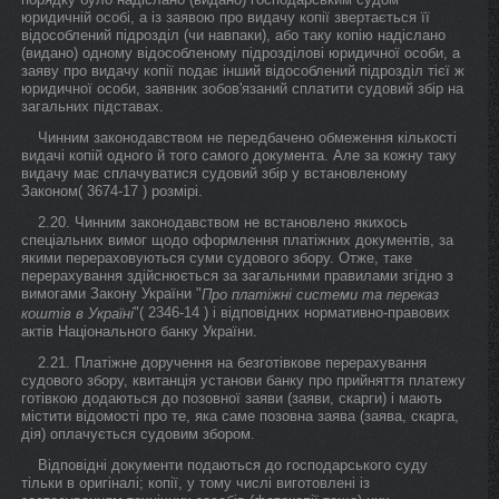
юридичній особі, а із заявою про видачу копії звертається її
відособлений підрозділ (чи навпаки), або таку копію надіслано
(видано) одному відособленому підрозділові юридичної особи, а
заяву про видачу копії подає інший відособлений підрозділ тієї ж
юридичної особи, заявник зобов'язаний сплатити судовий збір на
загальних підставах.
Чинним законодавством не передбачено обмеження кількості
видачі копій одного й того самого документа. Але за кожну таку
видачу має сплачуватися судовий збір у встановленому
Законом( 3674-17 ) розмірі.
2.20. Чинним законодавством не встановлено якихось
спеціальних вимог щодо оформлення платіжних документів, за
якими перераховуються суми судового збору. Отже, таке
перерахування здійснюється за загальними правилами згідно з
вимогами Закону України "
Про платіжні системи та переказ
"( 2346-14 ) і відповідних нормативно-правових
коштів в Україні
актів Національного банку України.
2.21. Платіжне доручення на безготівкове перерахування
судового збору, квитанція установи банку про прийняття платежу
готівкою додаються до позовної заяви (заяви, скарги) і мають
містити відомості про те, яка саме позовна заява (заява, скарга,
дія) оплачується судовим збором.
Відповідні документи подаються до господарського суду
тільки в оригіналі; копії, у тому числі виготовлені із