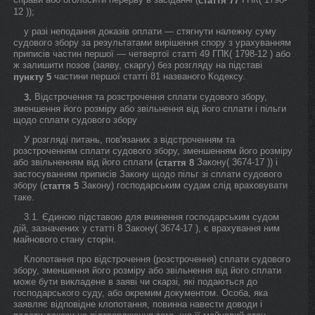
стаття 77
12 ));
у разі неподання доказів оплати — стягнути належну суму
судового збору за результатами вирішення спору з урахуванням
приписів частин першої — четвертої статті 49 ГПК( 1798-12 ) або
ж залишити позов (заяву, скаргу) без розгляду на підставі
частини першої статті 81 названого Кодексу.
пункту 5
Відстрочення та розстрочення сплати судового збору,
3.
зменшення його розміру або звільнення від його сплати і пільги
щодо сплати судового збору
У розгляді питань, пов'язаних з відстроченням та
розстроченням сплати судового збору, зменшенням його розміру
або звільненням від його сплати (
Закону( 3674-17 )) і
стаття 8
застосуванням приписів Закону щодо пільг зі сплати судового
збору (
Закону) господарським судам слід враховувати
стаття 5
таке.
3.1. Єдиною підставою для вчинення господарським судом
дій, зазначених у статті 8 Закону( 3674-17 ), є врахування ним
майнового стану сторін.
Клопотання про відстрочення (розстрочення) сплати судового
збору, зменшення його розміру або звільнення від його сплати
може бути викладене в заяві чи скарзі, які подаються до
господарського суду, або окремим документом. Особа, яка
заявляє відповідне клопотання, повинна навести доводи і