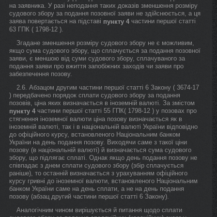
на заявника. У разі неподання таких доказів зменшення розміру
судового збору за подання позовної заяви не здійснюється, а ця
заява повертається на підставі
частини першої статті
пункту 4
63 ГПК ( 1798-12 ).
Згадане зменшення розміру судового збору не є можливим,
якщо сума судового збору, що сплачується за подання позовної
заяви, є меншою від суми судового збору, сплачуваного за
подання заяви про вжиття запобіжних заходів чи заяви про
забезпечення позову.
2.6. Абзацом другим частини першої статті 6 Закону ( 3674-17
) передбачено порядок сплати судового збору за подання
позовів, ціна яких визначається в іноземній валюті. За змістом
частини першої статті 55 ГПК( 1798-12 ) у позовах про
пункту 4
стягнення іноземної валюти ціна позову визначається як в
іноземній валюті, так і в національній валюті України відповідно
до офіційного курсу, встановленого Національним банком
України на день подання позову. Виходячи саме з такої ціни
позову (в національній валюті) й визначається сума судового
збору, що підлягає сплаті. Однак якщо день подання позову не
співпадає з днем сплати судового збору (збір сплачується
раніше), то останній визначається з урахуванням офіційного
курсу гривні до іноземної валюти, встановленого Національним
банком України саме на день сплати, а не на день подання
позову (абзац другий частини першої статті 6 Закону).
Аналогічним чином вирішується й питання щодо сплати