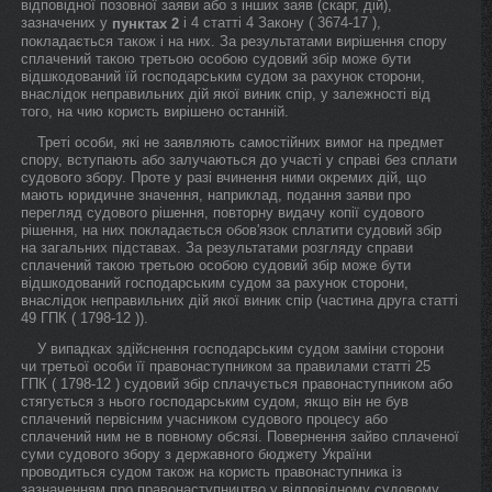
відповідної позовної заяви або з інших заяв (скарг, дій),
зазначених у
і 4 статті 4 Закону ( 3674-17 ),
пунктах 2
покладається також і на них. За результатами вирішення спору
сплачений такою третьою особою судовий збір може бути
відшкодований їй господарським судом за рахунок сторони,
внаслідок неправильних дій якої виник спір, у залежності від
того, на чию користь вирішено останній.
Треті особи, які не заявляють самостійних вимог на предмет
спору, вступають або залучаються до участі у справі без сплати
судового збору. Проте у разі вчинення ними окремих дій, що
мають юридичне значення, наприклад, подання заяви про
перегляд судового рішення, повторну видачу копії судового
рішення, на них покладається обов'язок сплатити судовий збір
на загальних підставах. За результатами розгляду справи
сплачений такою третьою особою судовий збір може бути
відшкодований господарським судом за рахунок сторони,
внаслідок неправильних дій якої виник спір (частина друга статті
49 ГПК ( 1798-12 )).
У випадках здійснення господарським судом заміни сторони
чи третьої особи її правонаступником за правилами статті 25
ГПК ( 1798-12 ) судовий збір сплачується правонаступником або
стягується з нього господарським судом, якщо він не був
сплачений первісним учасником судового процесу або
сплачений ним не в повному обсязі. Повернення зайво сплаченої
суми судового збору з державного бюджету України
проводиться судом також на користь правонаступника із
зазначенням про правонаступництво у відповідному судовому