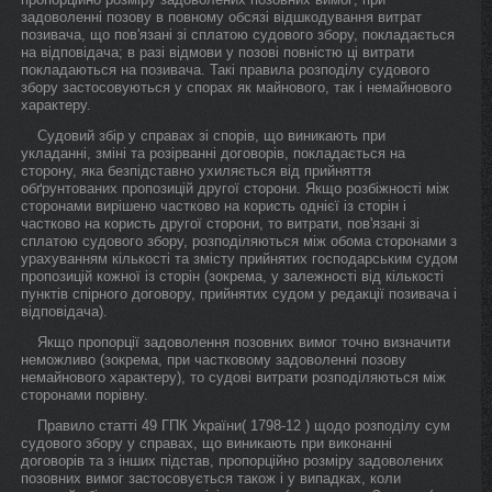
задоволенні позову в повному обсязі відшкодування витрат
позивача, що пов'язані зі сплатою судового збору, покладається
на відповідача; в разі відмови у позові повністю ці витрати
покладаються на позивача. Такі правила розподілу судового
збору застосовуються у спорах як майнового, так і немайнового
характеру.
Судовий збір у справах зі спорів, що виникають при
укладанні, зміні та розірванні договорів, покладається на
сторону, яка безпідставно ухиляється від прийняття
обґрунтованих пропозицій другої сторони. Якщо розбіжності між
сторонами вирішено частково на користь однієї із сторін і
частково на користь другої сторони, то витрати, пов'язані зі
сплатою судового збору, розподіляються між обома сторонами з
урахуванням кількості та змісту прийнятих господарським судом
пропозицій кожної із сторін (зокрема, у залежності від кількості
пунктів спірного договору, прийнятих судом у редакції позивача і
відповідача).
Якщо пропорції задоволення позовних вимог точно визначити
неможливо (зокрема, при частковому задоволенні позову
немайнового характеру), то судові витрати розподіляються між
сторонами порівну.
Правило статті 49 ГПК України( 1798-12 ) щодо розподілу сум
судового збору у справах, що виникають при виконанні
договорів та з інших підстав, пропорційно розміру задоволених
позовних вимог застосовується також і у випадках, коли