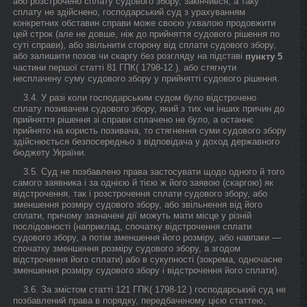
або розстрочено сплату судового збору, закінчився, а таку
сплату не здійснено, господарський суд з урахуванням
конкретних обставин справи може своєю ухвалою продовжити
цей строк (але не довше, ніж до прийняття судового рішення по
суті справи), або звільнити сторону від сплати судового збору,
або залишити позов чи скаргу без розгляду на підставі
пункту 5
частини першої статті 81 ГПК( 1798-12 ), або стягнути
несплачену суму судового збору у прийнятті судового рішення.
3.4. У разі коли господарським судом було відстрочено
сплату позивачем судового збору, який з тих чи інших причин до
прийняття рішення зі справи сплачено не було, а останнє
прийнято на користь позивача, то стягнення суми судового збору
здійснюється безпосередньо з відповідача у доход державного
бюджету України.
3.5. Суд не позбавлено права застосувати щодо одного й того
самого заявника і за однією й тією ж його заявою (скаргою) як
відстрочення, так і розстрочення сплати судового збору, або
зменшення розміру судового збору, або звільнення від його
сплати, причому зазначені дії можуть мати місце у різній
послідовності (наприклад, спочатку відстрочення сплати
судового збору, а потім зменшення його розміру, або навпаки —
спочатку зменшення розміру судового збору, а згодом
відстрочення його сплати) або в сукупності (зокрема, одночасне
зменшення розміру судового збору і відстрочення його сплати).
3.6. За змістом статті 121 ГПК( 1798-12 ) господарський суд не
позбавлений права в порядку, передбаченому цією статтею,