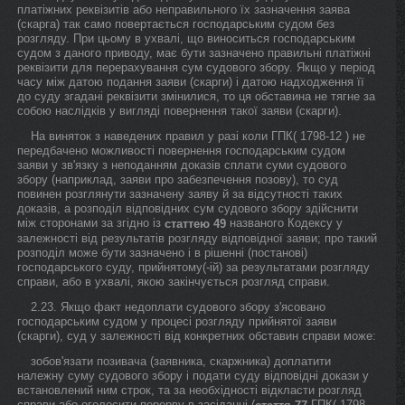
платіжних реквізитів або неправильного їх зазначення заява
(скарга) так само повертається господарським судом без
розгляду. При цьому в ухвалі, що виноситься господарським
судом з даного приводу, має бути зазначено правильні платіжні
реквізити для перерахування сум судового збору. Якщо у період
часу між датою подання заяви (скарги) і датою надходження її
до суду згадані реквізити змінилися, то ця обставина не тягне за
собою наслідків у вигляді повернення такої заяви (скарги).
На виняток з наведених правил у разі коли ГПК( 1798-12 ) не
передбачено можливості повернення господарським судом
заяви у зв'язку з неподанням доказів сплати суми судового
збору (наприклад, заяви про забезпечення позову), то суд
повинен розглянути зазначену заяву й за відсутності таких
доказів, а розподіл відповідних сум судового збору здійснити
між сторонами за згідно із
названого Кодексу у
статтею 49
залежності від результатів розгляду відповідної заяви; про такий
розподіл може бути зазначено і в рішенні (постанові)
господарського суду, прийнятому(-ій) за результатами розгляду
справи, або в ухвалі, якою закінчується розгляд справи.
2.23. Якщо факт недоплати судового збору з'ясовано
господарським судом у процесі розгляду прийнятої заяви
(скарги), суд у залежності від конкретних обставин справи може:
зобов'язати позивача (заявника, скаржника) доплатити
належну суму судового збору і подати суду відповідні докази у
встановлений ним строк, та за необхідності відкласти розгляд
справи або оголосити перерву в засіданні (
ГПК( 1798-