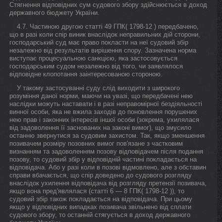
Стягнення відповідних сум судового збору здійснюється в доход
державного бюджету України.
4.7. Частиною другою статті 49 ГПК( 1798-12 ) передбачено,
що в разі коли спір виник внаслідок неправильних дій сторони,
господарський суд має право покласти на неї судовий збір
незалежно від результатів вирішення спору. Зазначена норма
виступає процесуальною санкцією, яка застосовується
господарським судом незалежно від того, чи заявлялося
відповідне клопотання заінтересованою стороною.
У такому застосуванні суду слід виходити з широкого
розуміння даної норми, маючи на увазі, що передбачені нею
наслідки можуть наставати і в разі неправомірної бездіяльності
винної особи, яка не вжила заходів до поновлення порушених
нею прав і законних інтересів іншої особи (зокрема, ухилялася
від задоволення її заснованих на законі вимог), що змусило
останню звернутися за судовим захистом. Так, якщо зменшення
позивачем розміру позовних вимог пов'язане з частковим
визнанням та задоволенням позову відповідачем після подання
позову, то судовий збір у відповідній частині покладається на
відповідача. Або у разі коли в позові відмовлено, але з обставин
справи вбачається, що спір доведено до судового розгляду
внаслідок ухилення відповідача від розгляду претензії позивача,
якщо вона пред'являлася (статті 6 — 8 ГПК( 1798-12 )), то
судовий збір також покладається на відповідача. При цьому
якщо у відповідних випадках позивача звільнено від сплати
судового збору, то останній стягується в доход державного