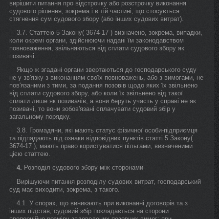
вирішити питання про відстрочку або розстрочку виконання
судового рішення, зокрема і в тій частині, що стосується
стягнення сум судового збору (або інших судових витрат).
3.7. Статтею 5 Закону( 3674-17 ) визначено, зокрема, випадки,
коли окремі органи, здійснюючи надані їм законодавством
повноваження, звільняються від сплати судового збору як
позивачі.
Якщо ж згадані органи звертаються до господарського суду
не у зв'язку з виконанням своїх повноважень, або з вимогами, не
пов'язаними з тими, за подання позовів щодо яких їх звільнено
від сплати судового збору, або коли їх звільнено від такої
сплати лише як позивачів, а вони беруть участь у справі не як
позивачі, то вони зобов'язані сплачувати судовий збір у
загальному порядку.
3.8. Громадяни, які мають статус фізичної особи-підприємця
та підпадають під ознаки відповідних пунктів статті 5 Закону(
3674-17 ), мають право користуватися пільгами, визначеними
цією статтею.
Розподіл судового збору між сторонами
4.
Вирішуючи питання розподілу судових витрат, господарський
суд має виходити, зокрема, з такого.
4.1. У спорах, що виникають при виконанні договорів та з
інших підстав, судовий збір покладається на сторони
пропорційно розміру задоволених позовних вимог; при