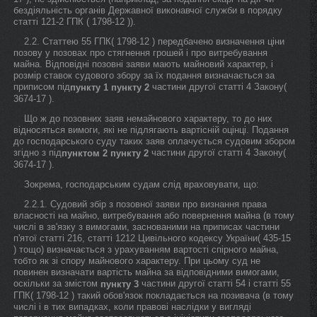
бездіяльність органів Державної виконавчої служби в порядку
статті 121-2 ГПК ( 1798-12 )).
2.2. Статтею 55 ГПК( 1798-12 ) передбачено визначення ціни
позову у позовах про стягнення грошей і про витребування
майна. Відповідні позовні заяви мають майновий характер, і
розмір ставок судового збору за їх подання визначається за
приписом під
частини другої статті 4 Закону(
пункту 1
пункту 2
3674-17 ).
Що ж до позовних заяв немайнового характеру, то до них
відносяться вимоги, які не підлягають вартісній оцінці. Подання
до господарського суду таких заяв оплачується судовим збором
згідно з під
частини другої статті 4 Закону(
пунктом 2
пункту 2
3674-17 ).
Зокрема, господарським судам слід враховувати, що:
2.2.1. Судовий збір з позовної заяви про визнання права
власності на майно, витребування або повернення майна (в тому
числі в зв'язку з вимогами, заснованими на приписах частини
п'ятої статті 216, статті 1212 Цивільного кодексу України( 435-15
) тощо) визначається з урахуванням вартості спірного майна,
тобто як зі спору майнового характеру. При цьому суд не
повинен визначати вартість майна за відповідними вимогами,
оскільки за змістом
частини другої статті 54 і статті 55
пункту 3
ГПК( 1798-12 ) такий обов'язок покладається на позивача (в тому
числі і в тих випадках, коли правові наслідки у вигляді