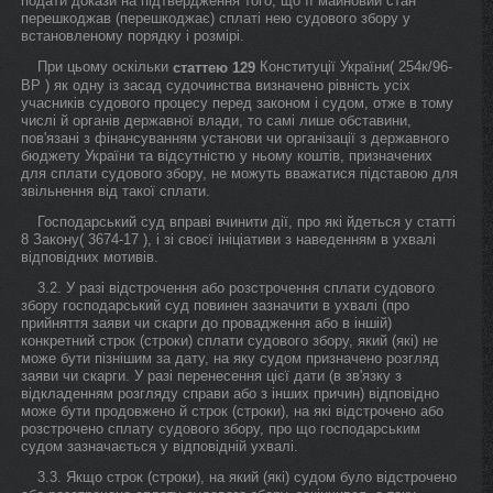
подати докази на підтвердження того, що її майновий стан
перешкоджав (перешкоджає) сплаті нею судового збору у
встановленому порядку і розмірі.
При цьому оскільки
Конституції України( 254к/96-
статтею 129
ВР ) як одну із засад судочинства визначено рівність усіх
учасників судового процесу перед законом і судом, отже в тому
числі й органів державної влади, то самі лише обставини,
пов'язані з фінансуванням установи чи організації з державного
бюджету України та відсутністю у ньому коштів, призначених
для сплати судового збору, не можуть вважатися підставою для
звільнення від такої сплати.
Господарський суд вправі вчинити дії, про які йдеться у статті
8 Закону( 3674-17 ), і зі своєї ініціативи з наведенням в ухвалі
відповідних мотивів.
3.2. У разі відстрочення або розстрочення сплати судового
збору господарський суд повинен зазначити в ухвалі (про
прийняття заяви чи скарги до провадження або в іншій)
конкретний строк (строки) сплати судового збору, який (які) не
може бути пізнішим за дату, на яку судом призначено розгляд
заяви чи скарги. У разі перенесення цієї дати (в зв'язку з
відкладенням розгляду справи або з інших причин) відповідно
може бути продовжено й строк (строки), на які відстрочено або
розстрочено сплату судового збору, про що господарським
судом зазначається у відповідній ухвалі.
3.3. Якщо строк (строки), на який (які) судом було відстрочено