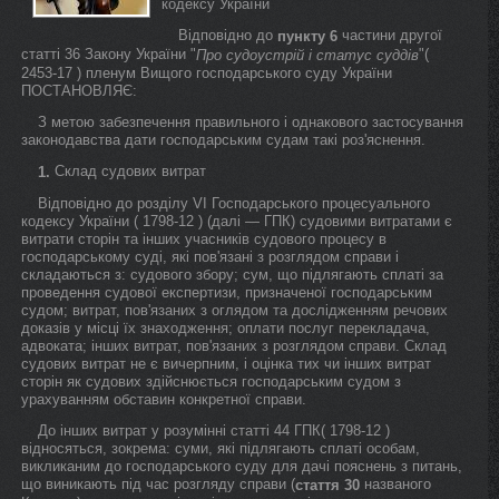
кодексу України
Відповідно до
частини другої
пункту 6
статті 36 Закону України "
"(
Про судоустрій і статус суддів
2453-17 ) пленум Вищого господарського суду України
ПОСТАНОВЛЯЄ:
З метою забезпечення правильного і однакового застосування
законодавства дати господарським судам такі роз'яснення.
Склад судових витрат
1.
Відповідно до розділу VI Господарського процесуального
кодексу України ( 1798-12 ) (далі — ГПК) судовими витратами є
витрати сторін та інших учасників судового процесу в
господарському суді, які пов'язані з розглядом справи і
складаються з: судового збору; сум, що підлягають сплаті за
проведення судової експертизи, призначеної господарським
судом; витрат, пов'язаних з оглядом та дослідженням речових
доказів у місці їх знаходження; оплати послуг перекладача,
адвоката; інших витрат, пов'язаних з розглядом справи. Склад
судових витрат не є вичерпним, і оцінка тих чи інших витрат
сторін як судових здійснюється господарським судом з
урахуванням обставин конкретної справи.
До інших витрат у розумінні статті 44 ГПК( 1798-12 )
відносяться, зокрема: суми, які підлягають сплаті особам,
викликаним до господарського суду для дачі пояснень з питань,
що виникають під час розгляду справи (
названого
стаття 30