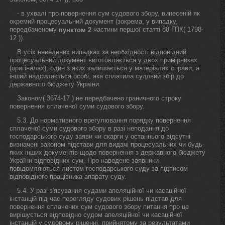
- в ухвалі про повернення сум судового збору, винесеній як
окремий процесуальний документ (зокрема, у випадку,
передбаченому
частини першої статті 88 ГПК( 1798-
пунктом 2
12 )).
В усіх наведених випадках за необхідності відповідний
процесуальний документ виготовляється у двох примірниках
(оригіналах), один з яких залишається у матеріалах справи, а
інший надсилається особі, яка сплатила судовий збір до
державного бюджету України.
Законом( 3674-17 ) не передбачено граничного строку
повернення сплаченої суми судового збору.
5.3. До нормативного врегулювання порядку повернення
сплаченої суми судового збору в разі неподання до
господарського суду заяви чи скарги у останнього відсутні
визначені законом підстави для видачі процесуальних чи будь-
яких інших документів щодо повернення з державного бюджету
України відповідних сум. Про наведене заявники
повідомляються листом господарського суду за підписом
відповідного працівника апарату суду.
5.4. У разі з'ясування судами апеляційної чи касаційної
інстанцій під час перегляду судових рішень підстав для
повернення сплачених сум судового збору питання про це
вирішується відповідно судом апеляційної чи касаційної
інстанцій у судовому рішенні, прийнятому за результатами