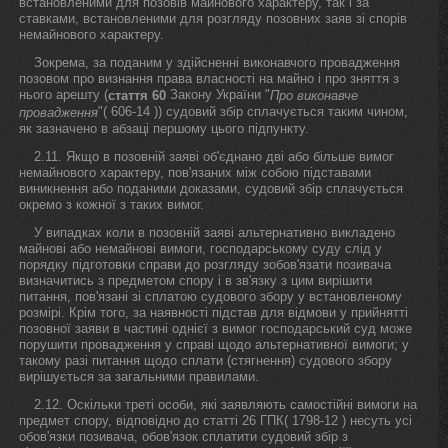
встановленими для позовів майнового характеру, так і за
ставками, встановленими для розгляду позовних заяв зі спорів
немайнового характеру.
Зокрема, за поданим у здійсненні виконавчого провадження
позовом про визнання права власності на майно і про зняття з
нього арешту (
Закону України "
стаття 60
Про виконавче
"( 606-14 )) судовий збір сплачується таким чином,
провадження
як зазначено в абзаці першому цього підпункту.
2.11. Якщо в позовній заяві об'єднано дві або більше вимог
немайнового характеру, пов'язаних між собою підставами
виникнення або поданими доказами, судовий збір сплачується
окремо з кожної з таких вимог.
У випадках коли в позовній заяві альтернативно викладено
майнові або немайнові вимоги, господарському суду слід у
порядку підготовки справи до розгляду зобов'язати позивача
визначитись з предметом спору і в зв'язку з цим вирішити
питання, пов'язані зі сплатою судового збору у встановленому
розмірі. Крім того, за наявності підстав для відмови у прийнятті
позовної заяви в частині однієї з вимог господарський суд може
порушити провадження у справі щодо альтернативної вимоги; у
такому разі питання щодо сплати (стягнення) судового збору
вирішується за загальними правилами.
2.12. Оскільки треті особи, які заявляють самостійні вимоги на
предмет спору, відповідно до статті 26 ГПК( 1798-12 ) несуть усі
обов'язки позивача, обов'язок сплатити судовий збір з