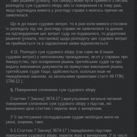
Таке рішення (ухвалу, постанову) може бути прийнято з питань
розподілу сум судового збору або їх повернення і в тому разі,
якщо відповідна вимога у розгляді справи з якихось причин не
заявлялася.
Що ж до інших судових витрат, то в разі коли вимоги стосовно
їх розподілу під час розгляду справи не заявлялися та докази
на підтвердження цих витрат суду не подавалися, то додаткове
рішення (ухвала, постанова) щодо розподілу цих судових витрат
не приймається та в задоволенні заяви відмовляється.
4.11. Розподіл сум судового збору (так само як й інших
судових витрат) у непозовному провадженні, як-от у справах про
банкрутство, про оскарження рішень третейських судів та про
видачу виконавчих документів на примусове виконання рішень
третейських судів тощо, здійснюється, оскільки інше не
передбачено законом, за загальними правилами статті 49 ГПК(
1798-12 ).
Повернення сплачених сум судового збору
5.
Статтею 7 Закону( 3674-17 ) врегульовано загальні питання
повернення сплачених сум судового збору з підстав, які
визначено цією статтею і перелік яких є вичерпним.
У її застосуванні господарським судам необхідно мати на
увазі, зокрема, таке.
5.1 Статтею 7 Закону( 3674-17 ) передбачено підстави
повернення судового збору, перелік яких є вичерпним. У їх числі