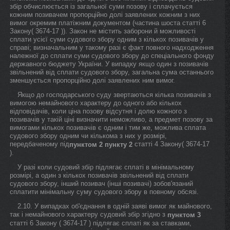
збір обчислюється із загальної суми позову і сплачується
кожним позивачем пропорційно долі заявлених кожним з них
вимог окремим платіжним документом (частина шоста статті 6
Закону( 3674-17 )). Закон не містить заборони й можливості
сплати усієї суми судового збору одним з кількох позивачів у
справі; визначальним у такому разі є факт повного надходження
належної до сплати суми судового збору до спеціального фонду
державного бюджету України. У випадку якщо один з позивачів
звільнений від сплати судового збору, загальна сума останнього
зменшується пропорційно долі заявлених ним вимог.
Якщо до господарського суду звертаються кілька позивачів з
вимогою немайнового характеру до одного або кількох
відповідачів, коли ціна позову відсутня і долю кожного з
позивачів у такій ціні визначити неможливо, а предмет позову за
вимогами кількох позивачів є одним і тим же, можлива сплата
судового збору одним чи кількома з них у розмірі,
передбаченому під
статті 4 Закону( 3674-17
пунктом 2
пункту 2
).
У разі коли судовий збір підлягає сплаті в мінімальному
розмірі, а один з кількох позивачів звільнений від сплати
судового збору, інший позивач (інші позивачі) зобов'язаний
сплатити мінімальну суму судового збору в повному обсязі.
2.10. У випадках об'єднання в одній заяві вимог як майнового,
так і немайнового характеру судовий збір згідно з
пунктом 3
статті 6 Закону ( 3674-17 ) підлягає сплаті як за ставками,