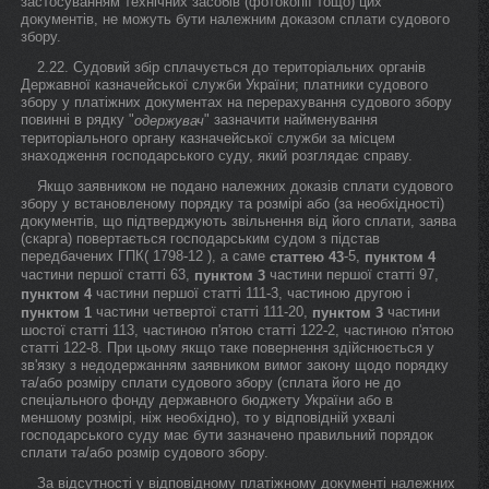
застосуванням технічних засобів (фотокопії тощо) цих
документів, не можуть бути належним доказом сплати судового
збору.
2.22. Судовий збір сплачується до територіальних органів
Державної казначейської служби України; платники судового
збору у платіжних документах на перерахування судового збору
повинні в рядку "
" зазначити найменування
одержувач
територіального органу казначейської служби за місцем
знаходження господарського суду, який розглядає справу.
Якщо заявником не подано належних доказів сплати судового
збору у встановленому порядку та розмірі або (за необхідності)
документів, що підтверджують звільнення від його сплати, заява
(скарга) повертається господарським судом з підстав
передбачених ГПК( 1798-12 ), а саме
-5,
статтею 43
пунктом 4
частини першої статті 63,
частини першої статті 97,
пунктом 3
частини першої статті 111-3, частиною другою і
пунктом 4
частини четвертої статті 111-20,
частини
пунктом 1
пунктом 3
шостої статті 113, частиною п'ятою статті 122-2, частиною п'ятою
статті 122-8. При цьому якщо таке повернення здійснюється у
зв'язку з недодержанням заявником вимог закону щодо порядку
та/або розміру сплати судового збору (сплата його не до
спеціального фонду державного бюджету України або в
меншому розмірі, ніж необхідно), то у відповідній ухвалі
господарського суду має бути зазначено правильний порядок
сплати та/або розмір судового збору.
За відсутності у відповідному платіжному документі належних