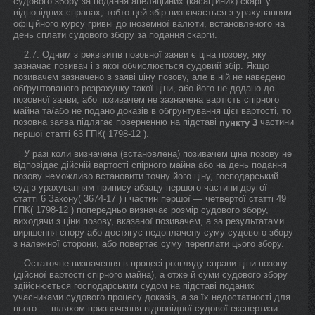
судового збору за подання апеляційних (касаційних) скарг у
відповідних справах, тобто цей збір визначається з урахуванням
офіційного курсу гривні до іноземної валюти, встановленого на
день сплати судового збору за подання скарги.
2.7. Одним з реквізитів позовної заяви є ціна позову, яку
зазначає позивач і з якої обчислюється судовий збір. Якщо
позивачем зазначено в заяві ціну позову, але в ній не наведено
обґрунтованого розрахунку такої ціни, або його не додано до
позовної заяви, або позивачем не зазначена вартість спірного
майна та/або не подано доказів в обґрунтування цієї вартості, то
позовна заява підлягає поверненню на підставі
частини
пункту 3
першої статті 63 ГПК( 1798-12 ).
У разі коли визначена (встановлена) позивачем ціна позову не
відповідає дійсній вартості спірного майна або на день подання
позову неможливо встановити точну його ціну, господарський
суд з урахуванням припису абзацу першого частини другої
статті 6 Закону( 3674-17 ) і частин першої — четвертої статті 49
ГПК( 1798-12 ) попередньо визначає розмір судового збору,
виходячи з ціни позову, вказаної позивачем, а за результатами
вирішення спору або достягує недоплачену суму судового збору
з належної сторони, або повертає суму переплати цього збору.
Остаточне визначення в процесі розгляду справи ціни позову
(дійсної вартості спірного майна), а отже й суми судового збору
здійснюється господарським судом на підставі поданих
учасниками судового процесу доказів, а за їх недостатності для
цього — шляхом призначення відповідної судової експертизи