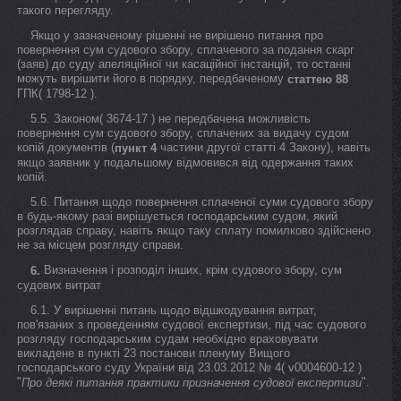
такого перегляду.
Якщо у зазначеному рішенні не вирішено питання про
повернення сум судового збору, сплаченого за подання скарг
(заяв) до суду апеляційної чи касаційної інстанцій, то останні
можуть вирішити його в порядку, передбаченому
статтею 88
ГПК( 1798-12 ).
5.5. Законом( 3674-17 ) не передбачена можливість
повернення сум судового збору, сплачених за видачу судом
копій документів (
частини другої статті 4 Закону), навіть
пункт 4
якщо заявник у подальшому відмовився від одержання таких
копій.
5.6. Питання щодо повернення сплаченої суми судового збору
в будь-якому разі вирішується господарським судом, який
розглядав справу, навіть якщо таку сплату помилково здійснено
не за місцем розгляду справи.
Визначення і розподіл інших, крім судового збору, сум
6.
судових витрат
6.1. У вирішенні питань щодо відшкодування витрат,
пов'язаних з проведенням судової експертизи, під час судового
розгляду господарським судам необхідно враховувати
викладене в пункті 23 постанови пленуму Вищого
господарського суду України від 23.03.2012 № 4( v0004600-12 )
"
".
Про деякі питання практики призначення судової експертизи