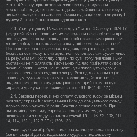
статті 4 Закону, крім позовних заяв про відшкодування
моральної шкоди, які належать до заяв майнового характеру і
відтак оплачуються названим збором відповідно до під
пункту 1
статті 4 цього законодавчого акта.
пункту 2
2.3. У силу
частини другої статті 3 Закону ( 3674-17
пункту 13
) судовий збір не справляється за подання позовної заяви про
відшкодування шкоди, заподіяної особі незаконними рішеннями,
діями чи бездіяльністю зазначених у цій нормі органів та осіб.
Питання стосовно незаконності відповідних рішень, дій чи
бездіяльності можуть вирішуватися господарським судом лише
за результатами розгляду справи по суті, тому пов'язані з цим
обставини не підлягають з'ясуванню під час прийняття судом
позовної заяви, і останню не може бути повернуто судом у
зв'язку з несплатою судового збору. Розподіл останнього (та
інших сум судових витрат) між сторонами здійснюється в
подальшому згідно з судовим рішенням, прийнятим по суті
справи, з урахуванням приписів статті 49 ГПК( 1798-12 ).
2.4. Законом передбачено сплату судового збору за місцем
розгляду справи із зарахуванням його до спеціального фонду
державного бюджету України (частина перша статті 9). При
цьому місце розгляду справи господарським судом
визначається з огляду на вимоги
— 16, 92, 108, 111-
статей 13
14, 114, 122-1, 122-7 ГПК( 1798-12 ).
Якщо судовий збір було сплачено за місцем подання позову
(заяви, скарги) до господарського суду, а в подальшому