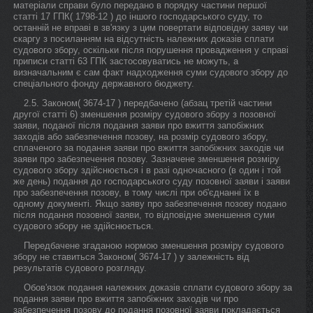
матеріали справи було передано в порядку частини першої
статті 17 ГПК( 1798-12 ) до іншого господарського суду, то
останній не вправі в зв'язку з цим повертати відповідну заяву чи
скаргу з посиланням на відсутність належних доказів сплати
судового збору, оскільки після порушення провадження у справі
приписи статті 63 ГПК застосовуватись не можуть, а
визначальним є сам факт надходження суми судового збору до
спеціального фонду державного бюджету.
2.5. Законом( 3674-17 ) передбачено (абзац третій частини
другої статті 6) зменшення розміру судового збору з позовної
заяви, поданої після подання заяви про вжиття запобіжних
заходів або забезпечення позову, на розмір судового збору,
сплаченого за подання заяви про вжиття запобіжних заходів чи
заяви про забезпечення позову. Зазначене зменшення розміру
судового збору здійснюється і в разі одночасного (в один і той
же день) подання до господарського суду позовної заяви і заяви
про забезпечення позову, в тому числі при об'єднанні їх в
одному документі. Якщо заяву про забезпечення позову подано
після подання позовної заяви, то відповідне зменшення суми
судового збору не здійснюється.
Передбачене згаданою нормою зменшення розміру судового
збору не ставиться Законом( 3674-17 ) у залежність від
результатів судового розгляду.
Обов'язок подання належних доказів сплати судового збору за
подання заяви про вжиття запобіжних заходів чи про
забезпечення позову до подання позовної заяви покладається