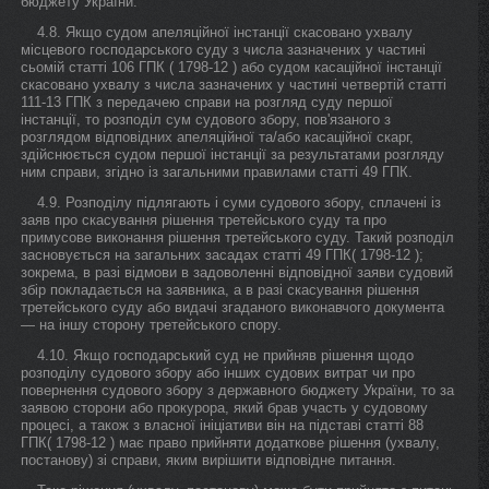
бюджету України.
4.8. Якщо судом апеляційної інстанції скасовано ухвалу
місцевого господарського суду з числа зазначених у частині
сьомій статті 106 ГПК ( 1798-12 ) або судом касаційної інстанції
скасовано ухвалу з числа зазначених у частині четвертій статті
111-13 ГПК з передачею справи на розгляд суду першої
інстанції, то розподіл сум судового збору, пов'язаного з
розглядом відповідних апеляційної та/або касаційної скарг,
здійснюється судом першої інстанції за результатами розгляду
ним справи, згідно із загальними правилами статті 49 ГПК.
4.9. Розподілу підлягають і суми судового збору, сплачені із
заяв про скасування рішення третейського суду та про
примусове виконання рішення третейського суду. Такий розподіл
засновується на загальних засадах статті 49 ГПК( 1798-12 );
зокрема, в разі відмови в задоволенні відповідної заяви судовий
збір покладається на заявника, а в разі скасування рішення
третейського суду або видачі згаданого виконавчого документа
— на іншу сторону третейського спору.
4.10. Якщо господарський суд не прийняв рішення щодо
розподілу судового збору або інших судових витрат чи про
повернення судового збору з державного бюджету України, то за
заявою сторони або прокурора, який брав участь у судовому
процесі, а також з власної ініціативи він на підставі статті 88
ГПК( 1798-12 ) має право прийняти додаткове рішення (ухвалу,
постанову) зі справи, яким вирішити відповідне питання.