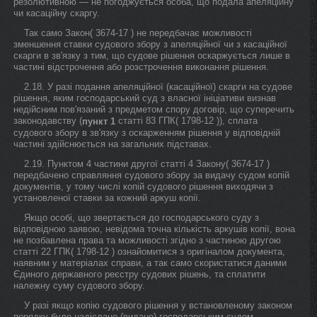
резолютивною — не погоджується особа, що подала апеляційну
чи касаційну скаргу.
Так само Закон( 3674-17 ) не передбачає можливості
зменшення ставки судового збору з апеляційної чи з касаційної
скарги в зв'язку з тим, що судове рішення оскаржується лише в
частині відстрочення або розстрочення виконання рішення.
2.18. У разі подання апеляційної (касаційної) скарги на судове
рішення, яким господарський суд з власної ініціативи визнав
недійсним пов'язаний з предметом спору договір, що суперечить
законодавству (
статті 83 ГПК( 1798-12 )), сплата
пункт 1
судового збору в зв'язку з оскарженням рішення у відповідній
частині здійснюється на загальних підставах.
2.19. Пунктом 4 частини другої статті 4 Закону( 3674-17 )
передбачено справляння судового збору за видачу судом копій
документів, у тому числі копій судового рішення виходячи з
установленої ставки за кожний аркуш копії.
Якщо особі, що звертається до господарського суду з
відповідною заявою, невідома точна кількість аркушів копії, вона
не позбавлена права та можливості згідно з частиною другою
статті 22 ГПК( 1798-12 ) ознайомитися з оригіналом документа,
наявним у матеріалах справи, а так само скористатися даними
Єдиного державного реєстру судових рішень, та сплатити
належну суму судового збору.
У разі якщо копію судового рішення у встановленому законом
порядку було надіслано (видано) господарським судом