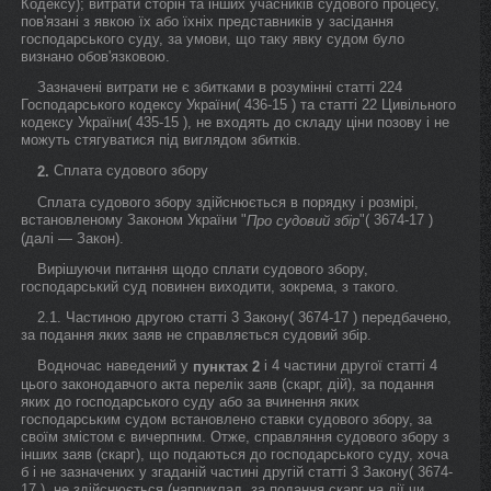
Кодексу); витрати сторін та інших учасників судового процесу,
пов'язані з явкою їх або їхніх представників у засідання
господарського суду, за умови, що таку явку судом було
визнано обов'язковою.
Зазначені витрати не є збитками в розумінні статті 224
Господарського кодексу України( 436-15 ) та статті 22 Цивільного
кодексу України( 435-15 ), не входять до складу ціни позову і не
можуть стягуватися під виглядом збитків.
Сплата судового збору
2.
Сплата судового збору здійснюється в порядку і розмірі,
встановленому Законом України "
"( 3674-17 )
Про судовий збір
(далі — Закон).
Вирішуючи питання щодо сплати судового збору,
господарський суд повинен виходити, зокрема, з такого.
2.1. Частиною другою статті 3 Закону( 3674-17 ) передбачено,
за подання яких заяв не справляється судовий збір.
Водночас наведений у
і 4 частини другої статті 4
пунктах 2
цього законодавчого акта перелік заяв (скарг, дій), за подання
яких до господарського суду або за вчинення яких
господарським судом встановлено ставки судового збору, за
своїм змістом є вичерпним. Отже, справляння судового збору з
інших заяв (скарг), що подаються до господарського суду, хоча
б і не зазначених у згаданій частині другій статті 3 Закону( 3674-
17 ), не здійснюється (наприклад, за подання скарг на дії чи