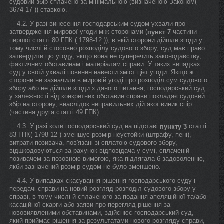
судовий збір сплачено за мінімальною (визначеною Законом(
3674-17 )) ставкою.
4.2. У разі винесення господарським судом ухвали про
затвердження мирової угоди між сторонами (
частини
пункт 7
першої статті 80 ГПК ( 1798-12 )), в якій сторони дійшли згоди у
тому числі й стосовно розподілу судового збору, суд має право
затвердити цю угоду, якщо вона не суперечить законодавству,
фактичним обставинам і матеріалам справи. У таких випадках
суд у своїй ухвалі повинен навести зміст цієї угоди. Якщо ж
сторони не зазначили в мировій угоді про розподіл сум судового
збору або не дійшли згоди з даного питання, господарський суд
у залежності від конкретних обставин справи покладає судовий
збір на сторону, внаслідок неправильних дій якої виник спір
(частина друга статті 49 ГПК).
4.3. У разі коли господарський суд на підставі
статті
пункту 3
83 ГПК( 1798-12 ) зменшує розмір неустойки (штрафу, пені),
витрати позивача, пов'язані зі сплатою судового збору,
відшкодовуються за рахунок відповідача у сумі, сплаченій
позивачем за позовною вимогою, яка підлягала б задоволенню,
якби зазначений розмір судом не було зменшено.
4.4. У випадках скасування рішення господарського суду і
передачі справи на новий розгляд розподіл судового збору у
справі, в тому числі й сплаченого за подання апеляційної та/або
касаційної скарги або заяви про перегляд рішення за
нововиявленими обставинами, здійснює господарський суд,
який приймає рішення за результатами нового розгляду справи,