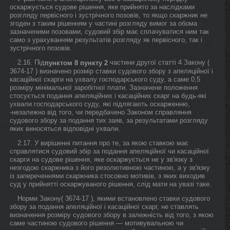
оскаржується судове рішення, яке прийнято за наслідками
розгляду первісного і зустрічного позовів, то якщо скаржник не
згоден з таким рішенням у частині розгляду вимог за обома
зазначеними позовами, судовий збір має сплачуватися ним так
само з урахуванням результатів розгляду як первісного, так і
зустрічного позовів.
2.16. Під
частини другої статті 4 Закону (
пунктом 8
пункту 2
3674-17 ) визначено розмір ставки судового збору з апеляційної і
касаційної скарги на ухвалу господарського суду, а саме 0,5
розміру мінімальної заробітної плати. Зазначене положення
стосується подання апеляційних і касаційних скарг на будь-які
ухвали господарського суду, які підлягають оскарженню,
-незалежно від того, чи передбачено Законом справляння
судового збору за подання тих заяв, за результатами розгляду
яких виносяться відповідні ухвали.
2.17. У вирішенні питання про те, за якою ставкою має
справлятися судовий збір за подання апеляційної чи касаційної
скарги на судове рішення, яке оскаржується не у зв'язку з
незгодою скаржника з його резолютивною частиною, а у зв'язку
із запереченнями скаржника стосовно мотивів, з яких виходив
суд у прийнятті оскаржуваного рішення, слід мати на увазі таке.
Норми Закону( 3674-17 ), якими встановлено ставки судового
збору за подання апеляційної і касаційної скарг, не ставлять
визначення розміру судового збору в залежність від того, з якою
саме частиною судового рішення — мотивувальною чи