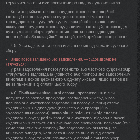
керуючись загальними правилами розподілу судових витрат.
Коли ж приймається нове судове рішення апеляційної
інстанції після скасування судового рішення місцевого
господарського суду, або судом касаційної інстанції після
скасування судових рішень судів нижчих інстанцій, то розподіл
сум судового збору здійснюється постановою відповідно
апеляційної або касаційної інстанцій, який прийняв нове рішення.
4.5. У випадках коли позивач звільнений від сплати судового
збору:
якщо позов залишено без задоволення, — судовий збір не
стягується;
у разі задоволення позову повністю або частково судовий збір
стягується з відповідача (повністю або пропорційно задоволеним
вимогам) в доход державного бюджету України, якщо відповідач
не звільнений від сплати цього збору.
4.6. Приймаючи рішення зі справи, провадження в якій
порушено за заявою прокурора, господарський суд у разі
повного або часткового задоволення позову (скарги) стягує
судовий збір з відповідача (повністю або пропорційно
задоволеним вимогам), якщо він не звільнений від сплати
судового збору; у разі ж повної або часткової відмови в позові
судовий збір стягується з визначеного прокурором позивача (так
само повністю або пропорційно задоволеним вимогам), за
винятком випадків, коли останнього звільнено від сплати
судового збору, та коли позивачем у справі є сам прокурор.