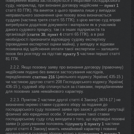
повернення майна застосовуються з ініціативи господарського
суду, наприклад, при визнанні договору недійсним —
пункт 1
статті 83 ГПК). На виняток з цього правила лише у випадках
неправильного зазначення ціни позову вона визначається
суддею (частина третя статті 55 ГПК); з цією метою суд вправі
витребувати додаткові документи і матеріали як в учасників
даного судового процесу, так і в інших підприємств та
організацій (
,
статті 65 ГПК), а в разі
стаття 38
пункт 4
необхідності призначити відповідну судову експертизу
(проведення експертної оцінки майна), у випадку ж відмови
позивача від здійснення оплати такої експертизи — залишити
позов без розгляду на підставі
частини першої статті
пункту 5
81 ГПК.
2.2.2. Якщо позовну заяву про визнання договору (правочину)
недійсним подано без вимоги застосування наслідків,
передбачених
Цивільного кодексу України( 435-15 )
статтею 216
чи частиною другою статті 208 Господарського кодексу України(
436-15 ), судовий збір сплачується за ставками, передбаченими
для позовних заяв немайнового характеру.
2.2.3. Пунктом 2 частини другої статті 4 Закону( 3674-17 ) не
визначено окремо ставки судового збору за подання до
господарського суду позовної заяви про захист ділової репутації
фізичної або юридичної особи. У визначенні такої ставки
господарському суду слід виходити з того, що відповідні позовні
заяви (з урахуванням положень під
частини
пункту 6
пункту 1
другої статті 4 Закону) мають немайновий характер і повинні
оплачуватися судовим збором згідно з під
пунктом 2
пункту 2