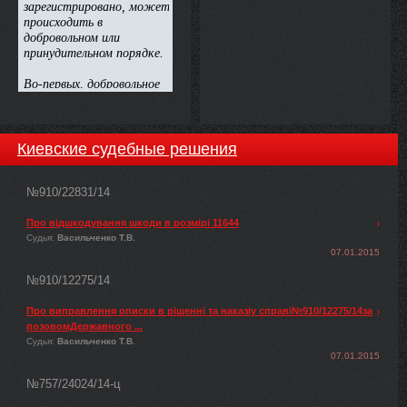
Киевские судебные решения
№910/22831/14
Про відшкодування шкоди в розмірі 11644
Судья:
Васильченко Т.В.
07.01.2015
№910/12275/14
Про виправлення описки в рішенні та наказіу справі№910/12275/14за
позовомДержавного ...
Судья:
Васильченко Т.В.
07.01.2015
№757/24024/14-ц