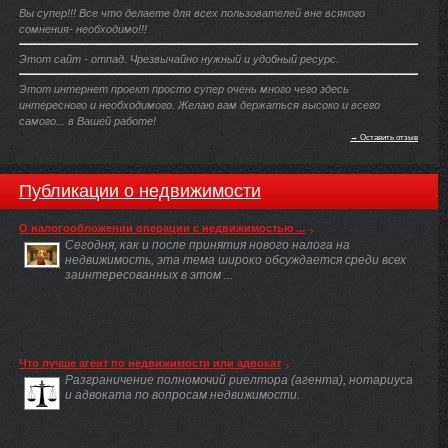
Вы супер!!! Все что делаете для всех пользователей вне всякого
сомнения- необходимо!!!
Этот сайт - отпад. Чрезвычайно нужный и удобный ресурс.
Этот интернет проект просто супер очень много чего здесь
интересного и необходимого. Желаю вам держаться высоко и всего
самого... в Вашей работе!
→ Оставить отзыв
Публикации о недвижимости
О налогообложении операции с недвижимостью ...
Сегодня, как и после принятия нового налога на
недвижимость, эта тема широко обсуждается среди всех
заинтересованных в этом ...
Что лучше агент по недвижимости или адвокат
Разграничение полномочий риелтора (агента), нотариуса
и адвоката по вопросам недвижимости.