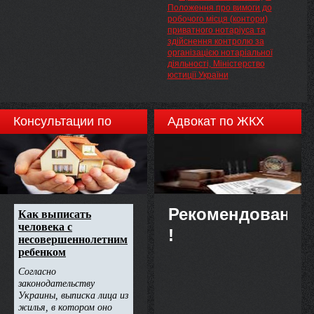
Положення про вимоги до
робочого місця (контори)
приватного нотаріуса та
здійснення контролю за
організацією нотаріальної
діяльності, Міністерство
юстиції України
Консультации по
Адвокат по ЖКХ
недвижимости
Рекомендовано
!