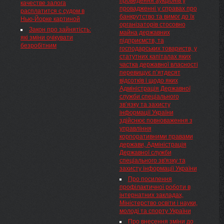
проведення аукціонів у
Яценюк на заседании
наповнення інформаційних
качестве залога
провадженні у справах про
правительства ...
ресурсів Моніторингового
расплатится с судом в
банкрутство та вимог до їх
центру достовірними даними
Нью-Йорке картиной
організаторів стосовно
від структурних підрозділів
Закон про зайнятість:
майна державних
Міндоходів та територіальних
які зміни очікувати
підприємств, та
органів за напрямами,
безробітним
господарських товариств, у
термінами, структурою та
статутних капіталах яких
методологією, які визначені
частка державної власності
відповідними розпорядчими
перевищує п’ятдесят
документами Міндоходів.
відсотків і щодо яких
Адміністрація Державної
служби спеціального
зв’язку та захисту
інформації України
здійснює повноваження з
управління
корпоративними правами
держави, Адміністрація
Державної служби
спеціального зв'язку та
захисту інформації України
Про посилення
профілактичної роботи в
інтернатних закладах,
Міністерство освіти і науки,
молоді та спорту України
Про внесення зміни до