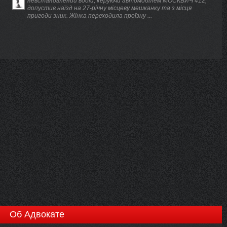
невстановлений водій, керуючи автомобілем МОСКВИЧ 412,
допустив наїзд на 27-річну місцеву мешканку та з місця
пригоди зник. Жінка переходила проїзну ...
Об Адвокате