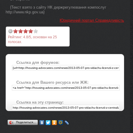
{Текст взято з сайту НК держрегулювання компослуг
http://www.nkp.gov.ua}
Юридичний портал Справедливість
Рейтинг:
4.8
/
5
, основан на
25
голосах.
Ссылка для форумов:
Ссылка для Вашего ресурса или ЖЖ:
Ссылка на эту страницу:
Поделиться…