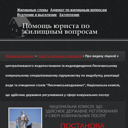
Жилищные споры
Адвокат по жилищным вопросам
Вселение и выселение
Затопление
Признание прав на жильё
Вакансии юриста
Жилищный адвокат
>
Новости жилищных адвокатов
>
Про видачу ліцензії з
централізованого водопостачання та водовідведення Лисичанському
комунальному спеціалізованому підприємству по видобутку, реалізації
води та очищенню стоків "Лисичанськводоканал", Національна комісія,
що здійснює державне регулювання у сфері комунальних послуг
НАЦІОНАЛЬНА КОМІСІЯ, ЩО
ЗДІЙСНЮЄ ДЕРЖАВНЕ РЕГУЛЮВАННЯ
У СФЕРІ КОМУНАЛЬНИХ ПОСЛУГ
ПОСТАНОВА