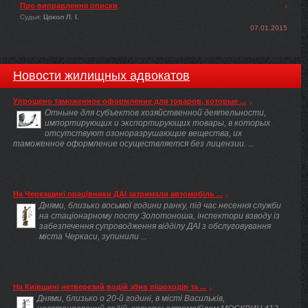
Про виправлення описки
Судья:
Цокол Л. І.
07.01.2015
Новости жилищных адвокатов
Упрощено таможенное оформление для товаров, которые ...
Отныне для субъектов хозяйственной деятельности,
импортирующих и экспортирующих товары, в которых
отсутствуют озоноразрушающие вещества, их
таможенное оформление осуществляется без лицензии. ...
На Черкащині працівники ДАІ затримали автомобіль ...
Днями, близько восьмої години ранку, під час несення служби
на стаціонарному посту Золотоноша, інспектори взводу із
забезпечення супроводження відділу ДАІ з обслуговування
міста Черкаси, зупинили ...
На Київщині нетверезий водій збив пішоходів та ...
Днями, близько о 20-й годині, в місті Васильків,