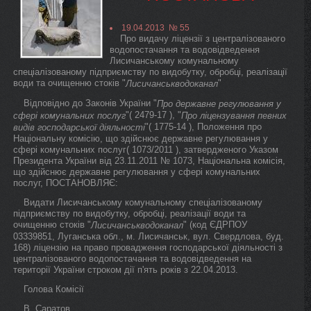
19.04.2013 № 55
Про видачу ліцензії з централізованого
водопостачання та водовідведення
Лисичанському комунальному
спеціалізованому підприємству по видобутку, обробці, реалізації
води та очищенню стоків "
"
Лисичанськводоканал
Відповідно до Законів України "
Про державне регулювання у
"( 2479-17 ), "
сфері комунальних послуг
Про ліцензування певних
"( 1775-14 ), Положення про
видів господарської діяльності
Національну комісію, що здійснює державне регулювання у
сфері комунальних послуг( 1073/2011 ), затвердженого Указом
Президента України від 23.11.2011 № 1073, Національна комісія,
що здійснює державне регулювання у сфері комунальних
послуг, ПОСТАНОВЛЯЄ:
Видати Лисичанському комунальному спеціалізованому
підприємству по видобутку, обробці, реалізації води та
очищенню стоків "
" (код ЄДРПОУ
Лисичанськводоканал
03339851, Луганська обл., м. Лисичанськ, вул. Свердлова, буд.
168) ліцензію на право провадження господарської діяльності з
централізованого водопостачання та водовідведення на
території України строком дії п'ять років з 22.04.2013.
Голова Комісії
В. Саратов