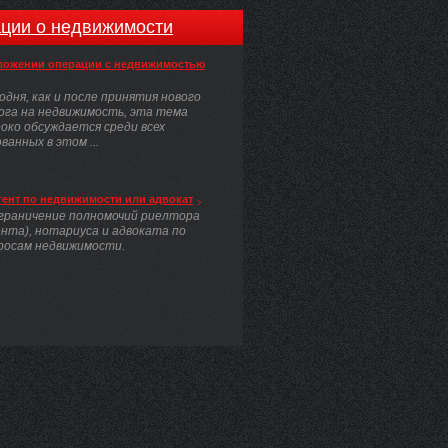
ции о недвижимости
ложении операции с недвижимостью
одня, как и после принятия нового
ога на недвижимость, эта тема
око обсуждается среди всех
анных в этом ...
гент по недвижимости или адвокат
граничение полномочий риелтора
ента), нотариуса и адвоката по
росам недвижимости.