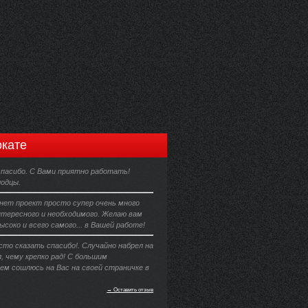
кате
пасибо. С Вами приятно работать!
лодцы.
ет проект просто супер очень много
нтересного и необходимого. Желаю вам
соко и всего самого... в Вашей работе!
то сказать спасибо!. Случайно набрел на
, чему крепко рад! С большим
ем сошлюсь на Вас на своей страничке в
→ Оставить отзыв