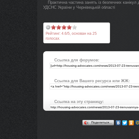
Практична частина занять із безпечних каніку
УДСНС України у Чернівецькій області
Рейтинг:
4.6
/
5
, основан на
25
голосах.
Ссылка для форумов:
Ссылка для Вашего ресурса или ЖЖ:
Ссылка на эту страницу:
Поделиться…