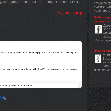
л дуже подобається дітям. Фото надане прес-службою
отсутству
таможенно
лицензии. ..
Урядовий Кур'єр
На Черкащин
автомобіль .
Днями
час 
пост
забез
обслуговува
На Київщині 
Днями
Васил
авто
наїзд
місця приго