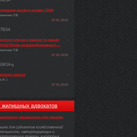
одування шкоди в розмірі 11644
льченко Т.В.
07.01.2015
275/14
лення описки в рішенні та наказіу
0/12275/14за позовомДержавного ...
льченко Т.В.
07.01.2015
024/14-ц
влення описки
 Л. І.
07.01.2015
и жилищных адвокатов
аможенное оформление для товаров,
ыне для субъектов хозяйственной
тельности, импортирующих и
портирующих товары, в которых