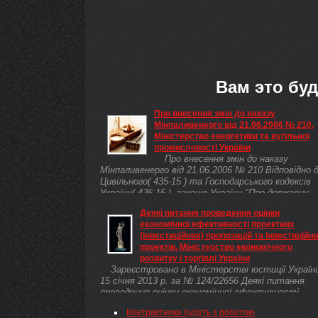
Вам это буд
Про внесення змін до наказу
Мінпаливенерго від 21.06.2006 № 210,
Міністерство енергетики та вугільної
промисловості України
Про внесення змін до наказу
Мінпаливенерго від 21.06.2006 № 210 Відповідно 
Цивільного( 435-15 ) та Господарського кодексів
України( 436-15 ), законів України "Про державну
реєстрацію юридичних осіб та фізичних осіб —
Деякі питання проведення оцінки
підприємців"( 755-15 ), "Про управління об'єктами
економічної ефективності проектних
державної власності"( 185-16 ), Положення про
(інвестиційних) пропозицій та інвестиційн
Міністерство енергетики та вугільної
проектів, Міністерство економічного
промисловості України( 382/2011 ), затвердженог
розвитку і торгівлі України
Указом Президента України від 06.04.2011 №
Зареєстровано в Міністерстві юстиції Україн
382/2011, враховуючи клопотання голови
15 січня 2013 р. за № 124/22656 Деякі питання
ліквідаційної комісії ДП
проведення оцінки економічної ефективності
"Укренергоналадкавимірювання" Серебрякова О. 
проектних (інвестиційних) пропозицій та
від 06.11.2013 № 17, НАКАЗУЮ:
Контрактники будуть з роботою
інвестиційних проектів