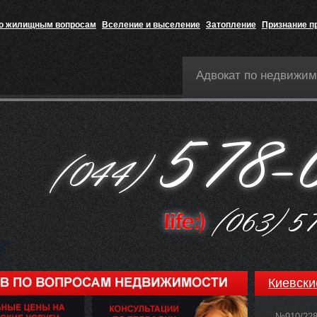
по жилищным вопросам
Вселение и выселение
Затопление
Признание п
Адвокат по недвижим
Киевски
№910/22