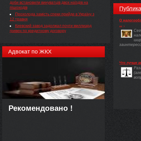
доби встановили винуватців двох наїздів на
матеріалів про адміністративні правопорушення
пішоходів
Публика
та накладення адміністративних стягнень
Прохолода замість спеки прийде в Україну з
12 травня
О налогооб
...
Киевский завод задолжал почти миллиард
Сег
гривен по кредитному договору
нал
шир
заинтересов
Адвокат по ЖКХ
Что лучше а
Раз
(аг
воп
Рекомендовано !