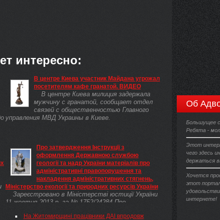
ет интересно:
В центре Киева участник Майдана угрожал
посетителям кафе гранатой. ВИДЕО
В центре Киева милиция задержала
мужчину с гранатой, сообщает отдел
Об Адво
связей с общественностью Главного
до
управления МВД Украины в Киеве.
Большущее с
Ребята - мо
Этот интерн
Про затвердження Інструкції з
чего здесь и
оформлення Державною службою
держаться вы
их
геології та надр України матеріалів про
адміністративні правопорушення та
о
Хочется прос
накладення адміністративних стягнень,
этот портал
и
Міністерство екології та природних ресурсів України
удовольстви
Зареєстровано в Міністерстві юстиції України
интернете!
11 жовтня 2013 р. за № 1752/24284 Про
В.
затвердження Інструкції з оформлення
На Житомирщині працівники ДАІ впродовж
Державною службою геології та надр України