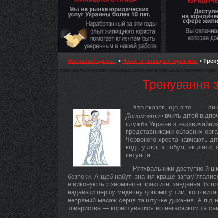
Жилищный адвокат
>
Новости жилищных адвокатов
>
Трен
Тренування з
Хто сказав, що літо —— лиш
» вчить дітей відп
Допомогти
служби України з надзвичайних 
представниками обласних орга
Червоного хреста навчають діт
воді, у лісі, в побуті, як дія
ситуація.
Рятувальники доступно й ці
безпеки. А щоб набуті знання краще запам’яталися
й виконують різноманітні практичні завдання. Із 
надавати першу медичну допомогу тим, кого витяг
непрямий масаж серця та штучне дихання. А під 
товариства — користуватися вогнегасником та са