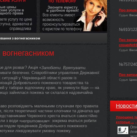
Про відшк
Судья:
Васи
№910/12
ування з вогнегасником
Про виправ
справі№91
Судья:
Васи
 вогнегасником
№757/24
е для розваг? Акція «
Запобігти. Врятувати.
очивати безпечно. Співробітники управління Державної
Про випра
ситуацій у Чернівецькій області разом із
Судья:
Цокол
нізацій Добровільного пожежного товариства та
ей у таборах відпочинку краю, як уникнути біди — на
ти, якщо зайнялася пожежа чи склалася надзвичайна
Новост
каво розповідають маленьким слухачам про правила
, після теоретичної частини хлопчики та дівчатка ще
представниками Червоного хреста вчаться самостійно
Упрощено т
ли з води «
»: зокрема вчаться робити
непритомним
которые ...
наглядом працівників Добровільного пожежного
Отн
мотужки ліквідовувати умовну пожежу.
дея
экс