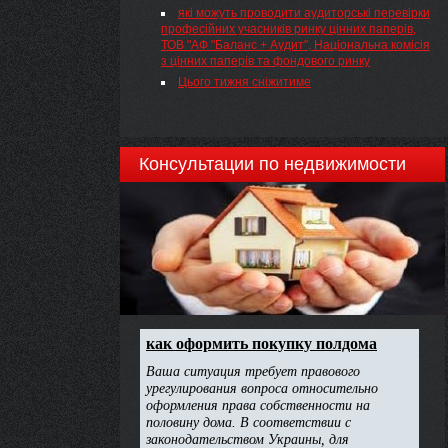
які можуть проводити аудиторські перевірки
професійних учасників ринку цінних паперів,
ТОВ "АФ "Баланс + Аудит", Національна комісія
з цінних паперів та фондового ринку
Цього тижня сніжитиме
Консультации по недвижимости