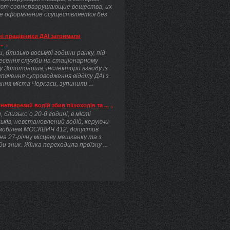
ют озоноразрушающие вещества, их
е оформление осуществляется без
.
і працівники ДАІ затримали
..
, близько восьмої години ранку, під
несення служби на стаціонарному
у Золотоноша, інспектори взводу із
печення супроводження відділу ДАІ з
ння міста Черкаси, зупинили ...
нетверезий водій збив пішоходів та ...
, близько о 20-й годині, в місті
ьків, невстановлений водій, керуючи
мобілем МОСКВИЧ 412, допустив
 на 27-річну місцеву мешканку та з
ди зник. Жінка переходила проїзну ...