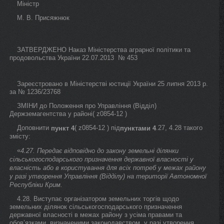
Міністр
М. В. Присяжнюк
ЗАТВЕРДЖЕНО Наказ Міністерства аграрної політики та
продовольства України 22.07.2013 № 453
Зареєстровано в Міністерстві юстиції України 25 липня 2013 р.
за № 1236/23768
ЗМІНИ до Положення про Управління (Відділ)
Держземагентства у районі( z0854-12 )
Доповнити
( z0854-12 ) під
.27, 4.28 такого
пункт 4
пунктами 4
змісту:
«
4.27. Передає відповідно до закону земельні ділянки
сільськогосподарського призначення державної власності у
власність або в користування для всіх потреб у межах району
у разі утворення Управління (Відділу) на території Автономної
Республіки Крим.
4.28. Виступає організатором земельних торгів щодо
земельних ділянок сільськогосподарського призначення
державної власності в межах району з усіма правами та
обов’язками, визначеними законодавством, у разі утворення