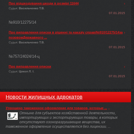
Про відшкодування шкоди в розмірі 11644
Судья:
Васильченко Т.В.
07.01.2015
№910/12275/14
Про виправлення описки в рішенні та наказіу справі№910/12275/14за
позовомДержавного ...
Судья:
Васильченко Т.В.
07.01.2015
№757/24024/14-ц
Про виправлення описки
Судья:
Цокол Л. І.
07.01.2015
Новости жилищных адвокатов
Упрощено таможенное оформление для товаров, которые ...
Отныне для субъектов хозяйственной деятельности,
импортирующих и экспортирующих товары, в которых
отсутствуют озоноразрушающие вещества, их
таможенное оформление осуществляется без лицензии. ...