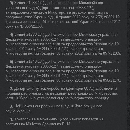
Зміни( z1238-13 ) до Положення про Міськрайонне
3)
управління (відділ) Держземагентства( z0856-12 ),
затвердженого наказом Міністерства аграрної політики та
продовольства України від 10 травня 2012 року № 258( z0851-12
), зареєстрованого в Міністерстві юстиції України 30 травня 2012
року за № 856/21168;
Зміни( z1239-13 ) до Положення про Міжміське управління
4)
Держземагентства( z0857-12 ), затвердженого наказом
Міністерства аграрної політики та продовольства України від 10
травня 2012 року № 258( z0851-12 ), зареєстрованого в
Міністерстві юстиції України 30 травня 2012 року за № 857/21169;
Зміни( z1240-13 ) до Положення про Міжрайонне управління
5)
Держземагентства( z0858-12 ), затвердженого наказом
Міністерства аграрної політики та продовольства України від 10
травня 2012 року № 258( z0851-12 ), зареєстрованого в
Міністерстві юстиції України 30 травня 2012 року за № 858/21170.
Департаменту землеробства (Демидов О. А.) забезпечити
2.
подання цього наказу на державну реєстрацію до Міністерства
юстиції України в установленому законодавством порядку.
Цей наказ набирає чинності з дня його офіційного
3.
опублікування.
Контроль за виконанням цього наказу покласти на
4.
заступника Міністра Давиденка В. М.