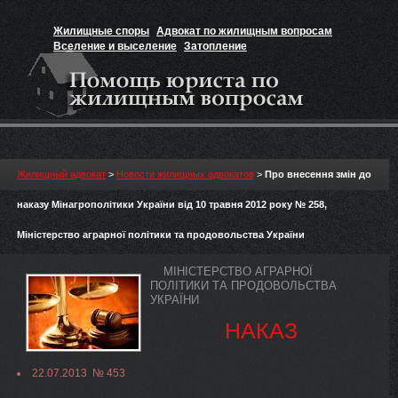
Жилищные споры
Адвокат по жилищным вопросам
Вселение и выселение
Затопление
Признание прав на жильё
Вакансии юриста
Жилищный адвокат
>
Новости жилищных адвокатов
>
Про внесення змін до
наказу Мінагрополітики України від 10 травня 2012 року № 258,
Міністерство аграрної політики та продовольства України
МІНІСТЕРСТВО АГРАРНОЇ
ПОЛІТИКИ ТА ПРОДОВОЛЬСТВА
УКРАЇНИ
НАКАЗ
22.07.2013 № 453