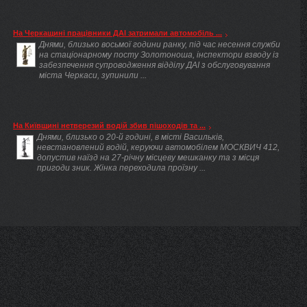
На Черкащині працівники ДАІ затримали автомобіль ...
Днями, близько восьмої години ранку, під час несення служби
на стаціонарному посту Золотоноша, інспектори взводу із
забезпечення супроводження відділу ДАІ з обслуговування
міста Черкаси, зупинили ...
На Київщині нетверезий водій збив пішоходів та ...
Днями, близько о 20-й годині, в місті Васильків,
невстановлений водій, керуючи автомобілем МОСКВИЧ 412,
допустив наїзд на 27-річну місцеву мешканку та з місця
пригоди зник. Жінка переходила проїзну ...