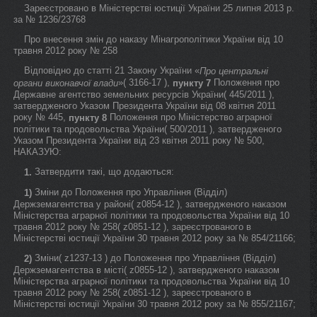
Зареєстровано в Міністерстві юстиції України 25 липня 2013 р.
за № 1236/23768
Про внесення змін до наказу Мінагрополітики України від 10
травня 2012 року № 258
Відповідно до статті 21 Закону України «
Про центральні
»( 3166-17 ),
Положення про
органи виконавчої влади
пункту 7
Державне агентство земельних ресурсів України( 445/2011 ),
затвердженого Указом Президента України від 08 квітня 2011
року № 445,
Положення про Міністерство аграрної
пункту 8
політики та продовольства України( 500/2011 ), затвердженого
Указом Президента України від 23 квітня 2011 року № 500,
НАКАЗУЮ:
Затвердити такі, що додаються:
1.
Зміни до Положення про Управління (Відділ)
1)
Держземагентства у районі( z0854-12 ), затвердженого наказом
Міністерства аграрної політики та продовольства України від 10
травня 2012 року № 258( z0851-12 ), зареєстрованого в
Міністерстві юстиції України 30 травня 2012 року за № 854/21166;
Зміни( z1237-13 ) до Положення про Управління (Відділ)
2)
Держземагентства в місті( z0855-12 ), затвердженого наказом
Міністерства аграрної політики та продовольства України від 10
травня 2012 року № 258( z0851-12 ), зареєстрованого в
Міністерстві юстиції України 30 травня 2012 року за № 855/21167;