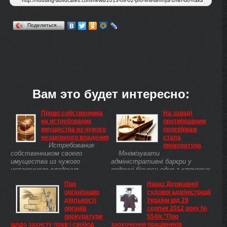
Поделиться…
Вам это будет интересно:
Право собственника
На заваді
на истребование
протиправним
имущества из чужого
перевіркам
незаконного владения
стала
Истребование
прокуратура
собственником своего
Мінімізувати
имущества из чужого
адміністративні барєри у
незаконного владения
веденні бізнесу одне з ключових
осуществляется путем
завдань президентської
Про
Наказ Державної
подачи в суд виндикационного
програми Заможне
організацію
судової адміністрації
иска.
суспільство,
діяльності
України від 29
конкурентоспроможна
органів
серпня 2012 року №
економіка, ефективна держава.
прокуратури
554/к "Про
А для цього, зокрема, ...
щодо захисту прав і свобод
заохочення працівників