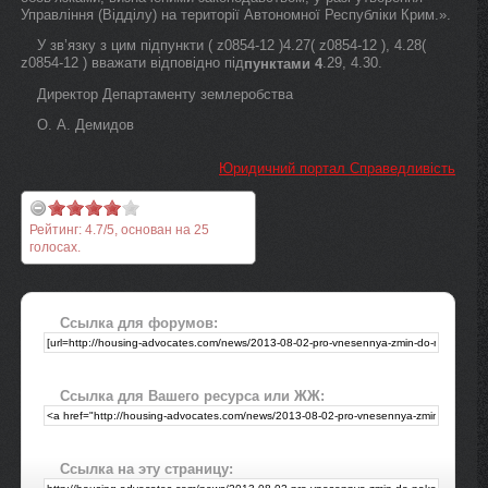
Управління (Відділу) на території Автономної Республіки Крим.».
У зв’язку з цим підпункти ( z0854-12 )4.27( z0854-12 ), 4.28(
z0854-12 ) вважати відповідно під
.29, 4.30.
пунктами 4
Директор Департаменту землеробства
О. А. Демидов
Юридичний портал Справедливість
Рейтинг:
4.7
/
5
, основан на
25
голосах.
Ссылка для форумов:
Ссылка для Вашего ресурса или ЖЖ:
Ссылка на эту страницу: