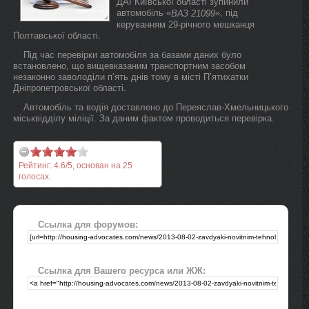
ДАІ Київської області зупинили
автомобіль «
», під
ВАЗ 21099
керуванням 29-річного мешканця
Полтавської області.
Під час перевірки автомобіля за базами даних було
встановлено, що вищевказаним транспортним засобом
незаконно заволоділи п’ять днів тому в місті П’ятихатки
Дніпропетровської області.
Автомобіль та водія доставлено до Переяслав-Хмельницького
міськвідділу міліції. За даним фактом проводиться перевірка.
Рейтинг:
4.6
/
5
, основан на
25
голосах.
Ссылка для форумов:
Ссылка для Вашего ресурса или ЖЖ: