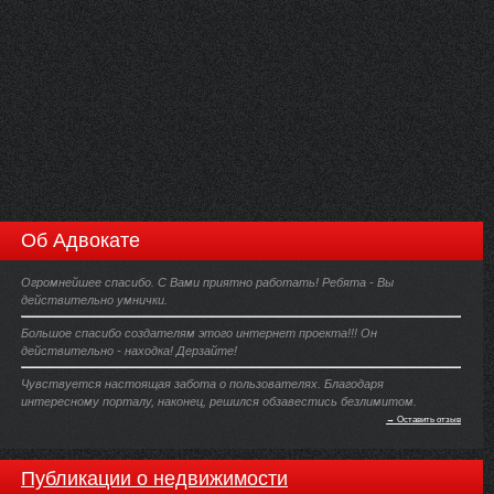
Об Адвокате
Огромнейшее спасибо. С Вами приятно работать! Ребята - Вы
действительно умнички.
Большое спасибо создателям этого интернет проекта!!! Он
действительно - находка! Дерзайте!
Чувствуется настоящая забота о пользователях. Благодаря
интересному порталу, наконец, решился обзавестись безлимитом.
→ Оставить отзыв
Публикации о недвижимости