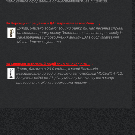
таможенное оформление осуществляется без лицензии. ...
На Черкащині працівники ДАІ затримали автомобіль ...
Днями, близько восьмої години ранку, під час несення служби
на стаціонарному посту Золотоноша, інспектори взводу із
забезпечення супроводження відділу ДАІ з обслуговування
міста Черкаси, зупинили ...
На Київщині нетверезий водій збив пішоходів та ...
Днями, близько о 20-й годині, в місті Васильків,
невстановлений водій, керуючи автомобілем МОСКВИЧ 412,
допустив наїзд на 27-річну місцеву мешканку та з місця
пригоди зник. Жінка переходила проїзну ...