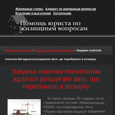
Жилищные споры
Адвокат по жилищным вопросам
Вселение и выселение
Затопление
Признание прав на жильё
Вакансии юриста
Жилищный адвокат
>
Новости жилищных адвокатов
>
Завдяки новітнім
технологіям вдалося розшукати авто, що перебувало в розшуку
Завдяки новітнім технологіям
вдалося розшукати авто, що
перебувало в розшуку
31 липня, близько 20-ї години, після
спрацювання системи «
Відеоконтроль-
» на стаціонарному посту
РУБІЖ
«
» працівники
Переяслав-Хмельницький