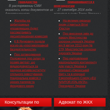
гражданства
приравниваются к
України "Про прокуратуру" (
В распоряжении СМИ
нерезидентам
1789-12 ), НАКАЗУЮ:
оказались копии документов из
27 сентября 2014 года
Апелляционного
вступил в силу Закон Украины
административного суда
от 12 августа 2014 № 1636-VII
Жалобы на
На великих екранах
Киева по регистрации
«О создании свободной
арбитражных
знову з’явиться Вітні
кандидата в депутаты
экономической зоны «Крым» и
управляющих будет
Х'юстон
Верховного Совета экс-
об особенностях
рассматривать
замглавы СБУ Владимира
осуществления экономической
Про внесення змін до
дисциплинарная комиссия
Сацюка.
деятельности на временно
наказу Міністерства
оккупированной территории
К В.Януковичу подали
охорони здоров'я України
Украины».
иск из-за «противоправной
від 9 квітня 2013 року №
бездеятельности»
279, Міністерство охорони
здоров'я України
Про затвердження
Положення про склад та
Про направлення
розмір витрат, що
національного контингенту
відшкодовуються за
для участі України в
рахунок активів інституту
операції «Океанський
спільного інвестування,
Щит» та в операції
Національна комісія з
Європейського Союзу «EU
цінних паперів та
NAVFOR ATALANTA»,
фондового ринку
Президент України
Консультации по
Адвокат по ЖКХ