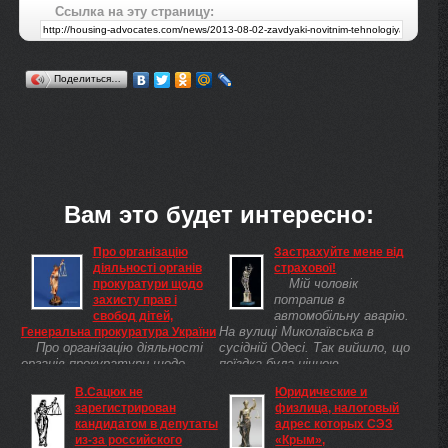
Ссылка на эту страницу:
Поделиться…
Вам это будет интересно:
Про організацію
Застрахуйте мене від
діяльності органів
страхової!
Мій чоловік
прокуратури щодо
потрапив в
захисту прав і
автомобільну аварію.
свобод дітей,
На вулиці Миколаївська в
Генеральна прокуратура України
Про організацію діяльності
сусідній Одесі. Так вийшло, що
органів прокуратури щодо
поїздка була нічною,
захисту прав і свобод дітей З
вимушеною, виробничою.
В.Сацюк не
Юридические и
метою забезпечення належної
Суворий автомобіліст з 35-
зарегистрирован
физлица, налоговый
організації роботи у сфері
річним стажем досі страждає
кандидатом в депутаты
адрес которых СЭЗ
захисту прав і свобод дітей,
...
из-за российского
«Крым»,
керуючись статтею 15 Закону