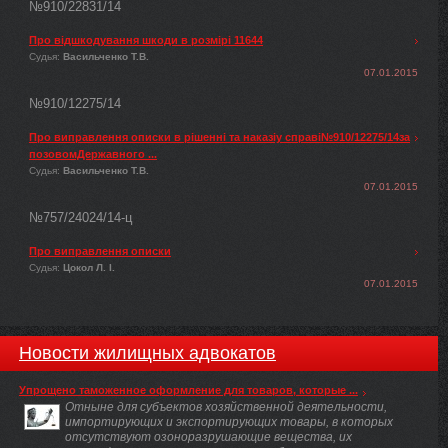
№910/22831/14
Про відшкодування шкоди в розмірі 11644
Судья:
Васильченко Т.В.
07.01.2015
№910/12275/14
Про виправлення описки в рішенні та наказіу справі№910/12275/14за
позовомДержавного ...
Судья:
Васильченко Т.В.
07.01.2015
№757/24024/14-ц
Про виправлення описки
Судья:
Цокол Л. І.
07.01.2015
Новости жилищных адвокатов
Упрощено таможенное оформление для товаров, которые ...
Отныне для субъектов хозяйственной деятельности,
импортирующих и экспортирующих товары, в которых
отсутствуют озоноразрушающие вещества, их