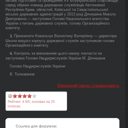
питань підготовки та проведення XV Всеукраїнської спартакіади
серед збірних команд державних службовців Автономної
Республіки Крим, областей, Київської та Севастопольської
міських державних адміністрацій у 2013 році Дячишина Миколу
Дмитровича — заступника Голови Національного агентства
України з питань державної служби, голову Організаційного
комітету.
Призначити Ковальчук Валентину Валеріївну — директора
3.
Школи вищого корпусу державної служби заступником голови
Організаційного комітету.
Контроль за виконанням цього наказу покласти на
4.
заступника Голови Нацдержслужби України М. Дячишина
Голова Нацдержслужби України
В. Толкованов
Юридичний портал Справедливість
Рейтинг:
4.9
/
5
, основан на
25
голосах.
Ссылка для форумов: