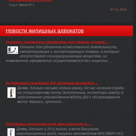
Судья:
Цокол Л. І.
07.01.2015
Новости жилищных адвокатов
Упрощено таможенное оформление для товаров, которые ...
Отныне для субъектов хозяйственной деятельности,
импортирующих и экспортирующих товары, в которых
отсутствуют озоноразрушающие вещества, их
таможенное оформление осуществляется без лицензии. ...
На Черкащині працівники ДАІ затримали автомобіль ...
Днями, близько восьмої години ранку, під час несення служби
на стаціонарному посту Золотоноша, інспектори взводу із
забезпечення супроводження відділу ДАІ з обслуговування
міста Черкаси, зупинили ...
На Київщині нетверезий водій збив пішоходів та ...
Днями, близько о 20-й годині, в місті Васильків,
невстановлений водій, керуючи автомобілем МОСКВИЧ 412,