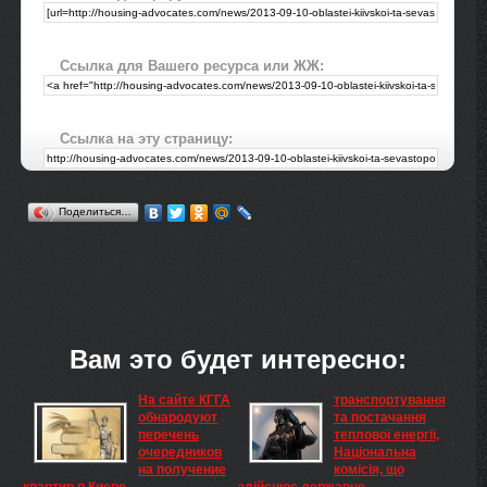
Ссылка для Вашего ресурса или ЖЖ:
Ссылка на эту страницу:
Поделиться…
Вам это будет интересно:
На сайте КГГА
транспортування
обнародуют
та постачання
перечень
теплової енергії,
очередников
Національна
на получение
комісія, що