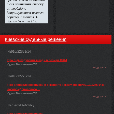
Киевские судебные решения
№910/22831/14
Про відшкодування шкоди в розмірі 11644
Судья:
Васильченко Т.В.
07.01.2015
№910/12275/14
Про виправлення описки в рішенні та наказіу справі№910/12275/14за
позовомДержавного ...
Судья:
Васильченко Т.В.
07.01.2015
№757/24024/14-ц
Про виправлення описки