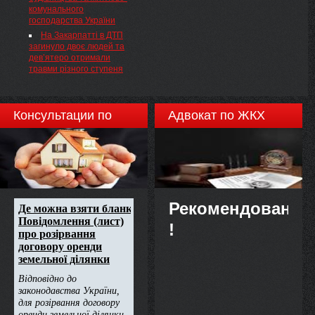
комунального
господарства України
На Закарпатті в ДТП
загинуло двоє людей та
дев’ятеро отримали
травми різного ступеня
Консультации по
Адвокат по ЖКХ
недвижимости
Рекомендовано
!