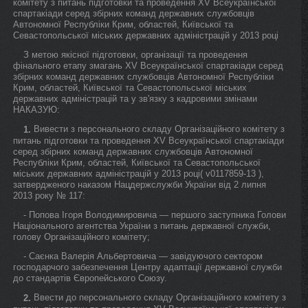
комітету з питань підготовки та проведення XV Всеукраїнської
спартакіади серед збірних команд державних службовців
Автономної Республіки Крим, областей, Київської та
Севастопольської міських державних адміністрацій у 2013 році
З метою якісної підготовки, організації та проведення
фінального етапу змагань XV Всеукраїнської спартакіади серед
збірних команд державних службовців Автономної Республіки
Крим, областей, Київської та Севастопольської міських
державних адміністрацій та у зв'язку з кадровими змінами
НАКАЗУЮ:
Вивести з персонального складу Організаційного комітету з
1.
питань підготовки та проведення XV Всеукраїнської спартакіади
серед збірних команд державних службовців Автономної
Республіки Крим, областей, Київської та Севастопольської
міських державних адміністрацій у 2013 році( v0117859-13 ),
затвердженого наказом Нацдержслужби України від 2 липня
2013 року № 117:
- Попова Ігоря Володимировича — першого заступника Голови
Національного агентства України з питань державної служби,
голову Організаційного комітету;
- Саєнка Валерія Альбертовича — завідуючого сектором
господарчого забезпечення Центру адаптації державної служби
до стандартів Європейського Союзу.
Ввести до персонального складу Організаційного комітету з
2.