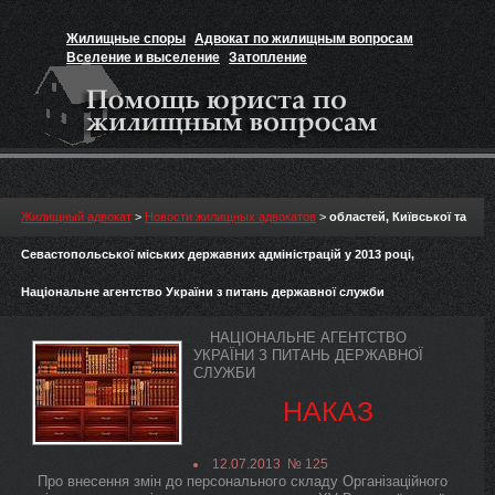
Жилищные споры
Адвокат по жилищным вопросам
Вселение и выселение
Затопление
Признание прав на жильё
Вакансии юриста
Жилищный адвокат
>
Новости жилищных адвокатов
>
областей, Київської та
Севастопольської міських державних адміністрацій у 2013 році,
Національне агентство України з питань державної служби
НАЦІОНАЛЬНЕ АГЕНТСТВО
УКРАЇНИ З ПИТАНЬ ДЕРЖАВНОЇ
СЛУЖБИ
НАКАЗ
12.07.2013 № 125
Про внесення змін до персонального складу Організаційного