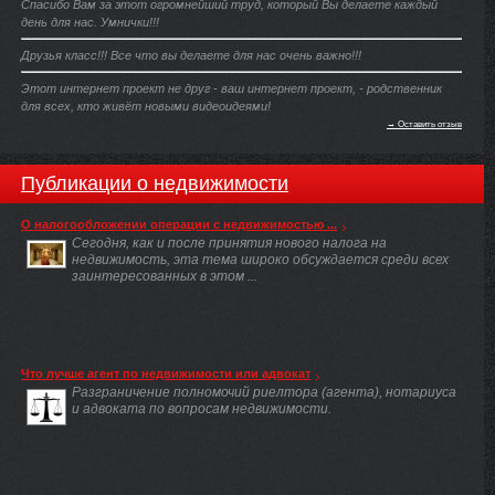
Спасибо Вам за этот огромнейший труд, который Вы делаете каждый
день для нас. Умнички!!!
Друзья класс!!! Все что вы делаете для нас очень важно!!!
Этот интернет проект не друг - ваш интернет проект, - родственник
для всех, кто живёт новыми видеоидеями!
→ Оставить отзыв
Публикации о недвижимости
О налогообложении операции с недвижимостью ...
Сегодня, как и после принятия нового налога на
недвижимость, эта тема широко обсуждается среди всех
заинтересованных в этом ...
Что лучше агент по недвижимости или адвокат
Разграничение полномочий риелтора (агента), нотариуса
и адвоката по вопросам недвижимости.