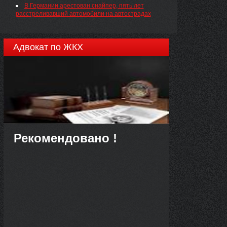
В Германии арестован снайпер, пять лет
расстреливавший автомобили на автострадах
Адвокат по ЖКХ
Рекомендовано !