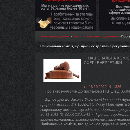
Жилищный адвокат
>
Новости жилищных адвокатов
>
Про в
Національна комісія, що здійснює державне регулюван
НАЦІОНАЛЬНА КОМІС
СФЕРІ ЕНЕРГЕТИКИ
18.10.2012 № 1326
Про внесення змін до постанови НКРЕ від 05.0
Відповідно до Законів України «
Про засади функ
»( 1682-14 ), Указу Президента У
природні монополії
Національну комісію, що здійснює державне регу
28.11.2011 № 2255( z1502-11 ) «
Про затвердження 
газопостачальних, газорозподільних, газотранс
Національна комісія, що здійснює державне рег