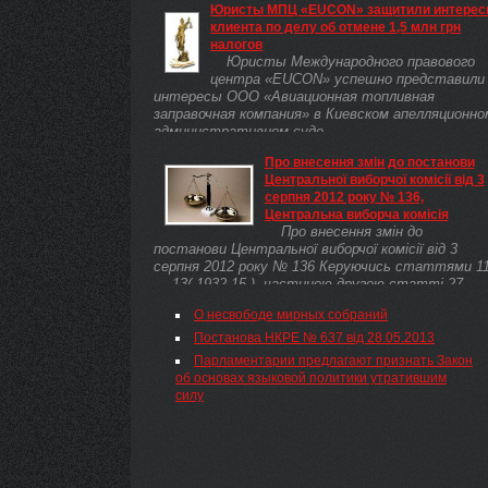
Юристы МПЦ «EUCON» защитили интере
клиента по делу об отмене 1,5 млн грн
налогов
Юристы Международного правового
центра «EUCON» успешно представили
интересы ООО «Авиационная топливная
заправочная компания» в Киевском апелляционно
административном суде.
Про внесення змін до постанови
Центральної виборчої комісії від 3
серпня 2012 року № 136,
Центральна виборча комісія
Про внесення змін до
постанови Центральної виборчої комісії від 3
серпня 2012 року № 136 Керуючись статтями 1
— 13( 1932-15 ), частиною другою статті 27
Закону України( 1932-15 ) "Про Центральну вибор
О несвободе мирных собраний
комісію", Центральна виборча комісія
постановляє:
Постанова НКРЕ № 637 від 28.05.2013
Парламентарии предлагают признать Закон
об основах языковой политики утратившим
силу