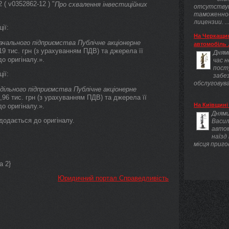
( v0352862-12 ) "
Про схвалення інвестиційних
отсутству
таможенно
лицензии. ..
ії:
На Черкащин
ачального підприємства Публічне акціонерне
автомобіль .
,19 тис. грн (з урахуванням ПДВ) та джерела її
Днями
о оригіналу.».
час 
пост
ії:
забез
обслуговува
дільного підприємства Публічне акціонерне
4,96 тис. грн (з урахуванням ПДВ) та джерела її
На Київщині 
о оригіналу.».
Днями
 додається до оригіналу.
Васил
авто
наїзд
місця приго
а 2}
Юридичний портал Справедливість