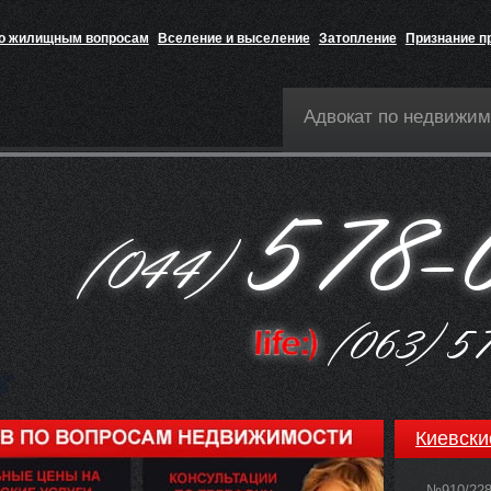
по жилищным вопросам
Вселение и выселение
Затопление
Признание п
Адвокат по недвижим
Киевски
№910/22