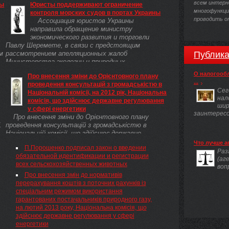
всем интерн
сы
Юристы поддерживают ограничение
многофункцио
контроля морских судов в портах Украины
проводить о
Ассоциация юристов Украины
направила обращение министру
экономического развития и торговли
Павлу Шеремете, в связи с предстоящим
м
рассмотрением апелляционных жалоб
Публика
Министерства экологии и природных ...
О налогооб
Про внесення зміни до Орієнтовного плану
...
проведення консультацій з громадськістю в
Сег
Національній комісії, на 2012 рік, Національна
нал
комісія, що здійснює державне регулювання
шир
у сфері енергетики
заинтересов
Про внесення зміни до Орієнтовного плану
1
проведення консультацій з громадськістю в
Національній комісії, що здійснює державне
чу
регулювання у сфері енергетики, на 2012 рік
Что лучше а
П.Порошенко подписал закон о введении
Раз
обязательной идентификации и регистрации
(аг
всех сельскохозяйственных животных
воп
Про внесення змін до нормативів
перерахування коштів з поточних рахунків із
спеціальним режимом використання
гарантованих постачальників природного газу,
на лютий 2013 року, Національна комісія, що
здійснює державне регулювання у сфері
енергетики