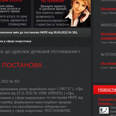
Про відшк
Судья:
Васи
№910/12
несення змін до постанови НКРЕ від 05.04.2012 № 352,
Про виправ
справі№91
ня у сфері енергетики
Судья:
Васи
ІЯ, ЩО ЗДІЙСНЮЄ ДЕРЖАВНЕ РЕГУЛЮВАННЯ У
№757/24
ПОСТАНОВА
Про випра
Судья:
Цокол
4.2012 № 352
» ( 2467-17 ), «
ціонування ринку природного газу
Про
Новост
країни від 23.11.2011 № 1059( 1059/2011 ) «
Про
» та постанови НКРЕ від
лювання у сфері енергетики
Упрощено т
порядку формування інвестиційних програм
которые ...
»
портних та газозберігаючих підприємств
Отн
улювання у сфері енергетики, ПОСТАНОВЛЯЄ:
дея
экс