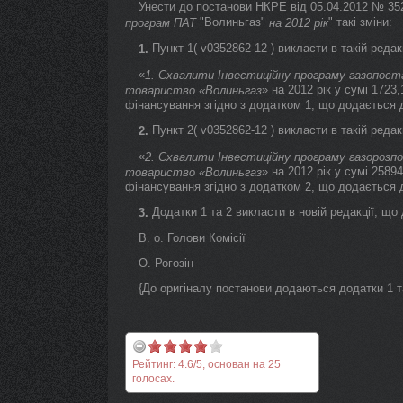
Унести до постанови НКРЕ від 05.04.2012 № 352 
"Волиньгаз"
" такі зміни:
програм ПАТ
на 2012 рік
Пункт 1( v0352862-12 ) викласти в такій редакц
1.
«
1. Схвалити Інвестиційну програму газопост
» на 2012 рік у сумі 1723
товариство «Волиньгаз
фінансування згідно з додатком 1, що додається д
Пункт 2( v0352862-12 ) викласти в такій редакц
2.
«
2. Схвалити Інвестиційну програму газорозпо
» на 2012 рік у сумі 2589
товариство «Волиньгаз
фінансування згідно з додатком 2, що додається д
Додатки 1 та 2 викласти в новій редакції, що
3.
В. о. Голови Комісії
О. Рогозін
{До оригіналу постанови додаються додатки 1 т
Рейтинг:
4.6
/
5
, основан на
25
голосах.