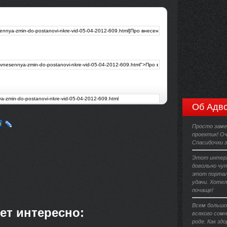
Об Адво
Просто заме
проектик! Оч
Спасибочки 
Этот интерн
довольно чут
этот портал
удачи. Хоте
почаще!
Всем большо
ет интересно:
всякого сомн
роде. Как зд