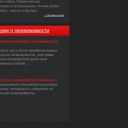
ет сайты. Портал весьма
нален в использовании. На нем удобно
тдых - просто и быстро.
→ Оставить отзыв
ции о недвижимости
ложении операции с недвижимостью
одня, как и после принятия нового
ога на недвижимость, эта тема
око обсуждается среди всех
анных в этом ...
гент по недвижимости или адвокат
граничение полномочий риелтора
ента), нотариуса и адвоката по
росам недвижимости.