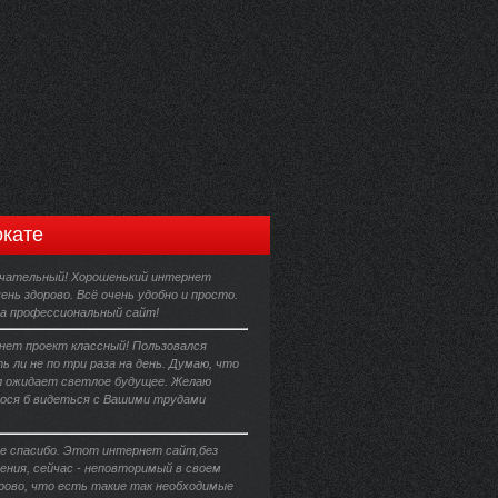
кате
чательный! Хорошенький интернет
ень здорово. Всё очень удобно и просто.
за профессиональный сайт!
ет проект классный! Пользовался
ь ли не по три раза на день. Думаю, что
 ожидает светлое будущее. Желаю
лося б видеться с Вашими трудами
е спасибо. Этот интернет сайт,без
ения, сейчас - неповторимый в своем
орово, что есть такие так необходимые