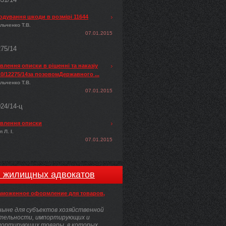
одування шкоди в розмірі 11644
льченко Т.В.
07.01.2015
275/14
лення описки в рішенні та наказіу
0/12275/14за позовомДержавного ...
льченко Т.В.
07.01.2015
024/14-ц
влення описки
 Л. І.
07.01.2015
и жилищных адвокатов
аможенное оформление для товаров,
ыне для субъектов хозяйственной
тельности, импортирующих и
портирующих товары, в которых