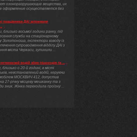
ют озоноразрушающие вещества, их
е оформление осуществляется без
.
і працівники ДАІ затримали
..
, близько восьмої години ранку, під
несення служби на стаціонарному
у Золотоноша, інспектори взводу із
печення супроводження відділу ДАІ з
ння міста Черкаси, зупинили ...
нетверезий водій збив пішоходів та ...
, близько о 20-й годині, в місті
ьків, невстановлений водій, керуючи
мобілем МОСКВИЧ 412, допустив
 на 27-річну місцеву мешканку та з
ди зник. Жінка переходила проїзну ...