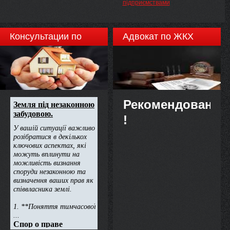
підприємствами
регулювання у сфері
правопорушення у 2012 році та
енергетики, ПОСТАНОВЛЯЄ:
завдання на 2013 рік, пленум
Вищого спеціалізованого суду
України з розгляду цивільних і
Консультации по
Адвокат по ЖКХ
кримінальних справ відзначає,
що упродовж звітного періоду
недвижимости
робота судів щодо здійснення
правосуддя виконувалась на
належному рівні.
Рекомендовано
!