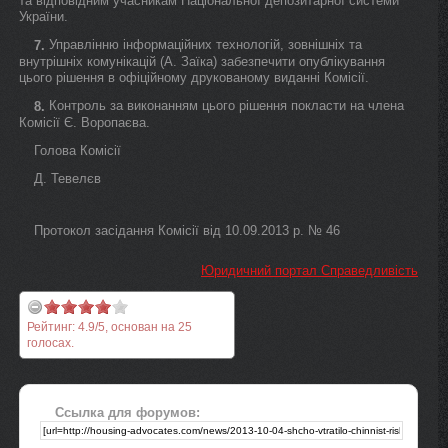
та відповідним учасникам Національної депозитарної системи
України.
Управлінню інформаційних технологій, зовнішніх та
7.
внутрішніх комунікацій (А. Заїка) забезпечити опублікування
цього рішення в офіційному друкованому виданні Комісії.
Контроль за виконанням цього рішення покласти на члена
8.
Комісії Є. Воропаєва.
Голова Комісії
Д. Тевелєв
Протокол засідання Комісії від 10.09.2013 р. № 46
Юридичний портал Справедливість
Рейтинг:
4.9
/
5
, основан на
25
голосах.
Ссылка для форумов: