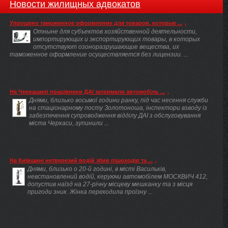
Новости жилищных адвокатов
Упрощено таможенное оформление для товаров, которые ...
Отныне для субъектов хозяйственной деятельности,
импортирующих и экспортирующих товары, в которых
отсутствуют озоноразрушающие вещества, их
таможенное оформление осуществляется без лицензии. ...
На Черкащині працівники ДАІ затримали автомобіль ...
Днями, близько восьмої години ранку, під час несення служби
на стаціонарному посту Золотоноша, інспектори взводу із
забезпечення супроводження відділу ДАІ з обслуговування
міста Черкаси, зупинили ...
На Київщині нетверезий водій збив пішоходів та ...
Днями, близько о 20-й годині, в місті Васильків,
невстановлений водій, керуючи автомобілем МОСКВИЧ 412,
допустив наїзд на 27-річну місцеву мешканку та з місця
пригоди зник. Жінка переходила проїзну ...