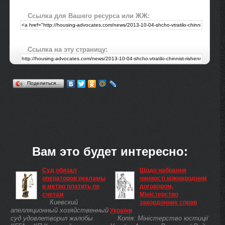
Ссылка для Вашего ресурса или ЖЖ:
Ссылка на эту страницу:
Поделиться…
Вам это будет интересно:
Суд обязал
Щодо набрання
операторов рекламы
чинності міжнародним
в метро платить по
договором,
счетам
Міністерство
Киевский
закордонних справ
апелляционный хозяйственный
України
суд удовлетворил жалобы
Копія: Міністерство юстиції