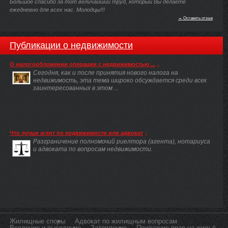
Большое спасибо за тот величайший труд, который Вы делаете
ежедневно для всех нас. Молодцы!!!
→ Оставить отзыв
Публикации о недвижимости
О налогообложении операции с недвижимостью ...
Сегодня, как и после принятия нового налога на
недвижимость, эта тема широко обсуждается среди всех
заинтересованных в этом ...
Что лучше агент по недвижимости или адвокат
Разграничение полномочий риелтора (агента), нотариуса
и адвоката по вопросам недвижимости.
Жилищные споры
Адвокат по жилищным вопросам
Вселение и выселение
Затопление
Признание прав на жильё