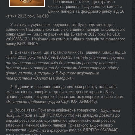
Про визнання таким, що втратило
чинність, рішення Національної комісії з
цінних паперів та фондового ринку від 16
квітня 2013 року № 610
У зв’язку з усуненням порушень, які були підставою для
винесення Національною комісією з цінних паперів та фондового
ринку (далі — Комісія) рішення від 16 квітня 2013 року № 610(
vr610863-13 ), Національна комісія з цінних паперів та фондового
ринку ВИРІШИЛА:
Визнати таким, що втратило чинність, рішення Комісії від 16
1.
квітня 2013 року № 610( vr610863-13 ) «
Щодо усунення порушень
та зупинення внесення змін до системи реєстру власників
іменних цінних паперів та до системи депозитарного обліку
цінних паперів, випущених Відкритим акціонерним
».
товариством «Взуттєва фабрика
Відновити внесення змін до системи реєстру власників
2.
іменних цінних паперів та до системи депозитарного обліку
цінних паперів, випущених Приватним акціонерним товариством
«
» (код за ЄДРПОУ 05468446).
Взуттєва фабрика
Зобов’язати Приватне акціонерне товариство «
3.
Взуттєва
» (код за ЄДРПОУ 05468446) невідкладно довести до
фабрика
відома реєстратора, що здійснює ведення системи реєстру
власників іменних цінних паперів Приватного акціонерного
товариства «
» (код за ЄДРПОУ 05468446),
Взуттєва фабрика