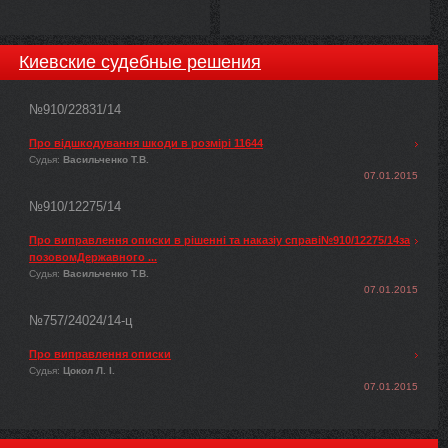
Киевские судебные решения
№910/22831/14
Про відшкодування шкоди в розмірі 11644
Судья:
Васильченко Т.В.
07.01.2015
№910/12275/14
Про виправлення описки в рішенні та наказіу справі№910/12275/14за
позовомДержавного ...
Судья:
Васильченко Т.В.
07.01.2015
№757/24024/14-ц
Про виправлення описки
Судья:
Цокол Л. І.
07.01.2015