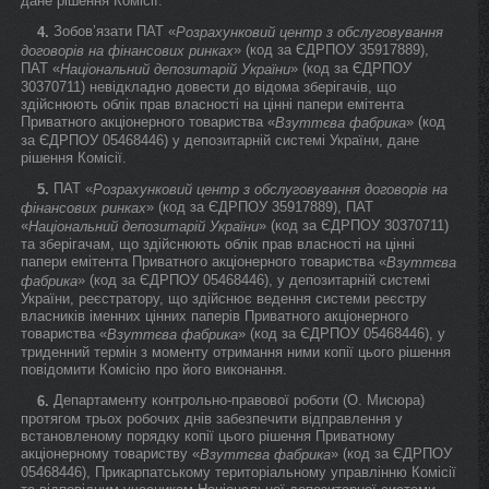
дане рішення Комісії.
Зобов’язати ПАТ «
4.
Розрахунковий центр з обслуговування
» (код за ЄДРПОУ 35917889),
договорів на фінансових ринках
ПАТ «
» (код за ЄДРПОУ
Національний депозитарій України
30370711) невідкладно довести до відома зберігачів, що
здійснюють облік прав власності на цінні папери емітента
Приватного акціонерного товариства «
» (код
Взуттєва фабрика
за ЄДРПОУ 05468446) у депозитарній системі України, дане
рішення Комісії.
ПАТ «
5.
Розрахунковий центр з обслуговування договорів на
» (код за ЄДРПОУ 35917889), ПАТ
фінансових ринках
«
» (код за ЄДРПОУ 30370711)
Національний депозитарій України
та зберігачам, що здійснюють облік прав власності на цінні
папери емітента Приватного акціонерного товариства «
Взуттєва
» (код за ЄДРПОУ 05468446), у депозитарній системі
фабрика
України, реєстратору, що здійснює ведення системи реєстру
власників іменних цінних паперів Приватного акціонерного
товариства «
» (код за ЄДРПОУ 05468446), у
Взуттєва фабрика
триденний термін з моменту отримання ними копії цього рішення
повідомити Комісію про його виконання.
Департаменту контрольно-правової роботи (О. Мисюра)
6.
протягом трьох робочих днів забезпечити відправлення у
встановленому порядку копії цього рішення Приватному
акціонерному товариству «
» (код за ЄДРПОУ
Взуттєва фабрика
05468446), Прикарпатському територіальному управлінню Комісії