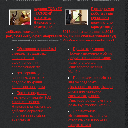
КГГА и КП Киевский
України Апарат Верховної Ради
метрополитен к операторам
України Секретаріат Кабінету
виданої ТОВ «ГК
Про підсумки
рекламы на транспорте.
Міністрів України Державна
«ГАЗОВИЙ
роботи судів
служба України з надзвичайних
АЛЬЯНС»,
цивільної і
ситуацій Посольство України в
Національна
кримінальної
Російській Федерації
комісія, що
юрисдикції у
здійснює державне
2012 році та завдання на 2013
регулювання у сфері енергетики
рік, Вищий спеціалізований суд
Про переоформлення ліцензії
України з розгляду цивільних і
на постачання природного газу
кримінальних справ
Обговорено європейські
Про затвердження
за нерегульованим тарифом,
Про підсумки роботи судів
стандарти суддівської
Порядку державного обліку
виданої ТОВ «ГК «ГАЗОВИЙ
цивільної і кримінальної
незалежності,
документів Національного
АЛЬЯНС» Відповідно до Закону
юрисдикції у 2012 році та
ефективності та
архівного фонду,
України «Про ліцензування
завдання на 2013 рік
професіоналізму
Міністерство юстиції
певних видів господарської
Заслухавши та обговоривши
України
діяльності»( 1775-14 ), Указу
інформацію виконуючого
ДАІ Чернігівщини
Президента України від
обов'язки Голови Вищого
запрошує малюків у
Про видачу ліцензій на
23.11.2011 № 1059( 1059/2011 )
спеціалізованого суду України з
подорож до країни
вид господарської
«Про Національну комісію, що
розгляду цивільних і
безпечної поведінки
діяльності - експорт, імпорт
здійснює державне
кримінальних справ Міщенка С.
дисків для лазерних
Про затвердження
регулювання у сфері
М., заступника Голови Вищого
систем зчитування,
«зеленого» тарифу ТОВ
енергетики» та постанови
спеціалізованого суду України з
Міністерство економічного
«Нептун Солар»,
Кабінету Міністрів України від
розгляду цивільних і
розвитку і торгівлі України
Національна комісія, що
14.11.2000 № 1698( 1698-2000-п
кримінальних справ Гвоздика П.
здійснює державне
Для підтримки
) «Про затвердження переліку
О. про підсумки роботи судів з
регулювання у сфері
вітчизняного виробника
органів ліцензування»
розгляду цивільних,
енергетики
створять нові виробничі
Національна комісія, що
кримінальних справ та справ
ланцюжки між
здійснює державне
про адміністративні